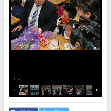
1
/
11