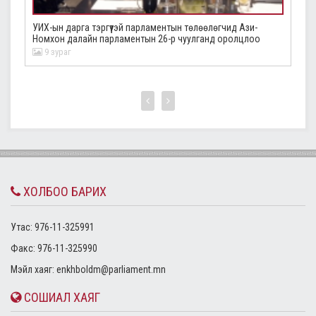
УИХ-ын дарга тэргүүтэй парламентын төлөөлөгчид Ази-
“У
Номхон далайн парламентын 26-р чуулганд оролцлоо
үз
9 зураг
ХОЛБОО БАРИХ
Утас: 976-11-325991
Факс: 976-11-325990
Mэйл хаяг:
enkhboldm@parliament.mn
СОШИАЛ ХАЯГ