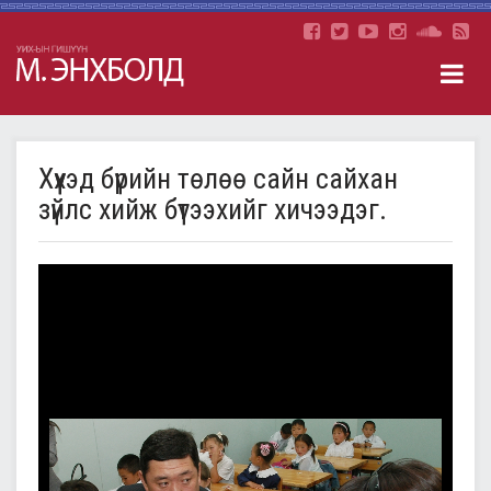
Хүүхэд бүрийн төлөө сайн сайхан
зүйлс хийж бүтээхийг хичээдэг.