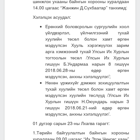
шинжлэх ухааны байнгын хорооны хуралдаан
14.00 цагаас “Жанжин Д.Сүхбаатар” танхимд:
Хэлэлцэх асуудал:
Ерөнхий боловсролын сургуулийн хоол
үйлдвэрлэл, үйлчилгээний тухай
хуулийн төсөл болон хамт өргөн
мэдүүлсэн Хууль хэрэгжүүлэх зарим
арга хэмжээний тухай Улсын Их Хурлын
тогтоолын төсөл
/Улсын Их Хурлын
гишүүн Б.Ундармаа нарын 8 гишүүн
2018.06.28-ны өдөр өргөн
мэдүүлсэн, анхны хэлэлцүүлэг/;
Нөхөн үржихүйг дэмжих зохицуулалтын
тухай хуулийн төсөл болон хамт өргөн
мэдүүлсэн хуулийн төслүүд
/Улсын Их
Хурлын гишүүн Н.Оюундарь нарын 3
гишүүн 2018.06.21-ний өдөр өргөн
мэдүүлсэн, анхны хэлэлцүүлэг/.
01 дүгээр сарын 23-ны Лхагва гарагт:
1.Төрийн байгуулалтын байнгын хорооны
хуралдаан 09.00 цагаас “Их Эзэн Чингис хаан”