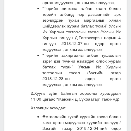
өргөн мэдүүлсэн, анхны хэлэлцүүлэг/;
“Төрийн жинхэнэ албан хаагч болон
төрийн албанд нэр дэвшигчийн эрх
зөрчигдсөн тухай маргааныг хянан
шийдвэрлэх журам батлах тухай” Улсын
Их Хурлын тогтоолын төсөл
/Улсын Их
Хурлын гишүүн Д.Тогтохсүрэн нарын 4
гишүүн 2018.12.07-ны өдөр өргөн
мэдүүлсэн, анхны хэлэлцүүлэг/;
“Төрийн захиргааны албан тушаалын
зэрэг дэв түүний нэмэгдэл олгох журам
батлах тухай” Улсын Их Хурлын
тогтоолын төсөл
/Засгийн газар
2018.12.28-ны өдөр өргөн
мэдүүлсэн, анхны хэлэлцүүлэг/.
2.Хууль зүйн байнгын хорооны хуралдаан
11.00 цагаас “Жанжин Д.Сүхбаатар” танхимд:
Хэлэлцэх асуудал:
Өмгөөллийн тухай хуулийн төсөл болон
хамт өргөн мэдүүлсэн хуулийн төслүүд
/
Засгийн газар 2018.12.04-ний өдөр