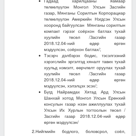
Гадаад харилцааны яамаар
төлөөлүүлэн Монгол Улсын Засгийн
газар, Мянганы Сорилтын Корпорациар
төлөөлүүлэн Амеркийн Нэгдсэн Улсын
хооронд байгуулсан Мянганы сорилтын
компакт гэрээг соёрхон батлах тухай
хуулийн төсөл /Засгийн газар
2018.12.04-ний өдөр өргөн
мэдүүлсэн, соёрхон батлах/;
Тэсэрч дэлбэрэх бодис, тэсэлгээний
хэрэгслийн эргэлтэд хяналт тавих тухай
хуульд нэмэлт, өөрчлөлт оруулах тухай
хуулийн төсөл
/Засгийн газар
2018.12.04-ний өдөр өргөн
мэдүүлсэн, хэлэлцэх эсэх/;
Бүгд Найрамдах Хятад Ард Улсын
Шанхай хотод Монгол Улсын Ерөнхий
консулын газар нээн ажиллуулах тухай
Улсын Их Хурлын тогтоолын төсөл
/
Засгийн газар 2018.12.04-ний өдөр
өргөн мэдүүлсэн/
2.Нийгмийн бодлого, боловсрол, соёл,