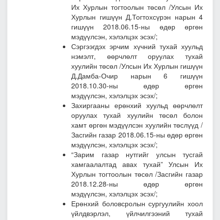
Их Хурлын тогтоолын төсөл
/Улсын Их
Хурлын гишүүн Д.Тогтохсүрэн нарын 4
гишүүн 2018.06.15-ны өдөр өргөн
мэдүүлсэн, хэлэлцэх эсэх/;
Сэргээгдэх эрчим хүчний тухай хуульд
нэмэлт, өөрчлөлт оруулах тухай
хуулийн төсөл
/Улсын Их Хурлын гишүүн
Д.Дамба-Очир нарын 6 гишүүн
2018.10.30-ны өдөр өргөн
мэдүүлсэн, хэлэлцэх эсэх/;
Захиргааны ерөнхий хуульд өөрчлөлт
оруулах тухай хуулийн төсөл болон
хамт өргөн мэдүүлсэн хуулийн төслүүд
/
Засгийн газар 2018.06.15-ны өдөр өргөн
мэдүүлсэн, хэлэлцэх эсэх/;
“Зарим газар нутгийг улсын тусгай
хамгаалалтад авах тухай” Улсын Их
Хурлын тогтоолын төсөл
/Засгийн газар
2018.12.28-ны өдөр өргөн
мэдүүлсэн, хэлэлцэх эсэх/;
Ерөнхий боловсролын сургуулийн хоол
үйлдвэрлэл, үйлчилгээний тухай