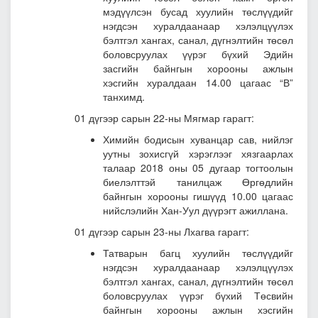
мэдүүлсэн бусад хуулийн төслүүдийг
нэгдсэн хуралдаанаар хэлэлцүүлэх
бэлтгэл хангах, санал, дүгнэлтийн төсөл
боловсруулах үүрэг бүхий Эдийн
засгийн байнгын хорооны ажлын
хэсгийн хуралдаан 14.00 цагаас “В”
танхимд.
01 дүгээр сарын 22-ны Мягмар гарагт:
Химийн бодисын хуванцар сав, нийлэг
уутны зохисгүй хэрэглээг хязгаарлах
талаар 2018 оны 05 дугаар тогтоолын
биелэлттэй танилцаж Өргөдлийн
байнгын хорооны гишүүд 10.00 цагаас
нийслэлийн Хан-Уул дүүрэгт ажиллана.
01 дүгээр сарын 23-ны Лхагва гарагт:
Татварын багц хуулийн төслүүдийг
нэгдсэн хуралдаанаар хэлэлцүүлэх
бэлтгэл хангах, санал, дүгнэлтийн төсөл
боловсруулах үүрэг бүхий Төсвийн
байнгын хорооны ажлын хэсгийн