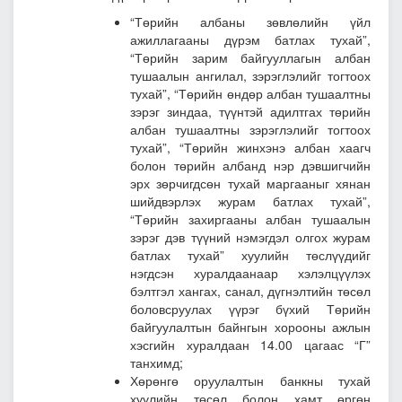
“Төрийн албаны зөвлөлийн үйл
ажиллагааны дүрэм батлах тухай”,
“Төрийн зарим байгууллагын албан
тушаалын ангилал, зэрэглэлийг тогтоох
тухай”, “Төрийн өндөр албан тушаалтны
зэрэг зиндаа, түүнтэй адилтгах төрийн
албан тушаалтны зэрэглэлийг тогтоох
тухай”, “Төрийн жинхэнэ албан хаагч
болон төрийн албанд нэр дэвшигчийн
эрх зөрчигдсөн тухай маргааныг хянан
шийдвэрлэх журам батлах тухай”,
“Төрийн захиргааны албан тушаалын
зэрэг дэв түүний нэмэгдэл олгох журам
батлах тухай” хуулийн төслүүдийг
нэгдсэн хуралдаанаар хэлэлцүүлэх
бэлтгэл хангах, санал, дүгнэлтийн төсөл
боловсруулах үүрэг бүхий Төрийн
байгуулалтын байнгын хорооны ажлын
хэсгийн хуралдаан 14.00 цагаас “Г”
танхимд;
Хөрөнгө оруулалтын банкны тухай
хуулийн төсөл болон хамт өргөн