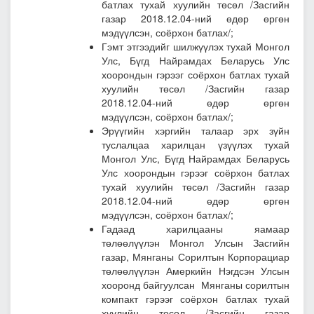
батлах тухай хуулийн төсөл
/Засгийн
газар 2018.12.04-ний өдөр өргөн
мэдүүлсэн, соёрхон батлах/;
Гэмт этгээдийг шилжүүлэх тухай Монгол
Улс, Бүгд Найрамдах Беларусь Улс
хоорондын гэрээг соёрхон батлах тухай
хуулийн төсөл
/Засгийн газар
2018.12.04-ний өдөр өргөн
мэдүүлсэн, соёрхон батлах/;
Эрүүгийн хэргийн талаар эрх зүйн
туслалцаа харилцан үзүүлэх тухай
Монгол Улс, Бүгд Найрамдах Беларусь
Улс хоорондын гэрээг соёрхон батлах
тухай хуулийн төсөл
/Засгийн газар
2018.12.04-ний өдөр өргөн
мэдүүлсэн, соёрхон батлах/;
Гадаад харилцааны яамаар
төлөөлүүлэн Монгол Улсын Засгийн
газар, Мянганы Сорилтын Корпорациар
төлөөлүүлэн Амеркийн Нэгдсэн Улсын
хооронд байгуулсан Мянганы сорилтын
компакт гэрээг соёрхон батлах тухай
хуулийн төсөл /Засгийн газар