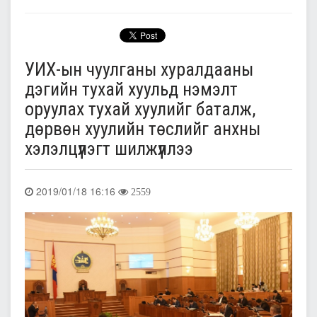
УИХ-ын чуулганы хуралдааны
дэгийн тухай хуульд нэмэлт
оруулах тухай хуулийг баталж,
дөрвөн хуулийн төслийг анхны
хэлэлцүүлэгт шилжүүллээ
2019/01/18 16:16
2559