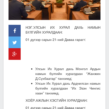
НЭГ.УЛСЫН ИХ ХУРАЛ ДАХЬ НАМЫН
БҮЛГИЙН ХУРАЛДААН:
01 дүгээр сарын 21-ний Даваа гарагт:
Улсын Их Хурал дахь Монгол Ардын
намын бүлгийн хуралдаан “Жанжин
Д.Сүхбаатар” танхимд;
Улсын Их Хурал дахь Ардчилсан намын
бүлгийн хуралдаан “Их Эзэн Чингис
хаан” танхимд.
ХОЁР.АЖЛЫН ХЭСГИЙН ХУРАЛДААН:
01 дүгээр сарын 21-ний Даваа гарагт: