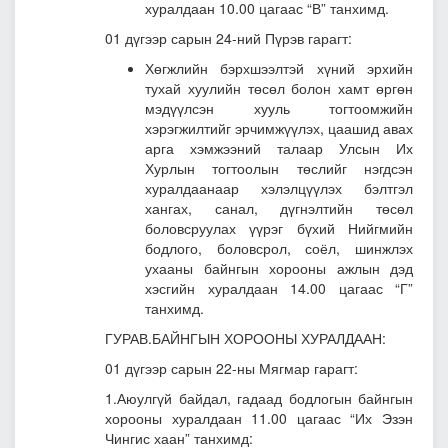
хуралдаан 10.00 цагаас “В” танхимд.
01 дүгээр сарын 24-ний Пүрэв гарагт:
Хөгжлийн бэрхшээлтэй хүний эрхийн
тухай хуулийн төсөл болон хамт өргөн
мэдүүлсэн хууль тогтоомжийн
хэрэгжилтийг эрчимжүүлэх, цаашид авах
арга хэмжээний талаар Улсын Их
Хурлын тогтоолын төслийг нэгдсэн
хуралдаанаар хэлэлцүүлэх бэлтгэл
хангах, санал, дүгнэлтийн төсөл
боловсруулах үүрэг бүхий Нийгмийн
бодлого, боловсрол, соёл, шинжлэх
ухааны байнгын хорооны ажлын дэд
хэсгийн хуралдаан 14.00 цагаас “Г”
танхимд.
ГУРАВ.БАЙНГЫН ХОРООНЫ ХУРАЛДААН:
01 дүгээр сарын 22-ны Мягмар гарагт:
1.Аюулгүй байдал, гадаад бодлогын байнгын
хорооны хуралдаан 11.00 цагаас “Их Эзэн
Чингис хаан” танхимд: