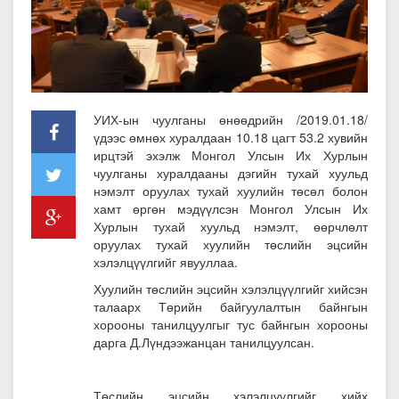
УИХ-ын чуулганы өнөөдрийн /2019.01.18/
үдээс өмнөх хуралдаан 10.18 цагт 53.2 хувийн
ирцтэй эхэлж
Монгол Улсын Их Хурлын
чуулганы хуралдааны дэгийн тухай хуульд
нэмэлт оруулах тухай хуулийн төсөл болон
хамт өргөн мэдүүлсэн Монгол Улсын Их
Хурлын тухай хуульд нэмэлт, өөрчлөлт
оруулах тухай хуулийн төсл
ийн эцсийн
хэлэлцүүлгийг явууллаа.
Хуулийн төслийн эцсийн хэлэлцүүлгийг хийсэн
талаарх Төрийн байгуулалтын байнгын
хорооны танилцуулгыг тус байнгын хорооны
дарга Д.Лүндээжанцан танилцуулсан.
Төслийн эцсийн хэлэлцүүлгийг хийх