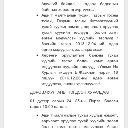
Аюулгүй байдал, гадаад бодлогын
байнгын хороонд хүргүүлнэ/;
Ашигт малтмалын тухай, Газрын тосны
тухай, Газрын тосны бүтээгдэхүүний
тухай хуульд нэмэлт, өөрчлөлт оруулах
тухай хуулийн төслүүд болон хамт
өргөн мэдүүлсэн хуулийн төслү
үд /
Засгийн газар 2018.12.04-ний өдөр
өргөн мэдүүлсэн, хэлэлцэх эсэх/;
Хөрөнгө оруулалтын банкны тухай
хуулийн төсөл болон хамт өргөн
мэдүүлсэн хуулийн төслүүд /
Улсын Их
Хурлын гишүүн Б.Жавхлан нарын 18
гишүүн 2016.12.28-ны өдөр өргөн
мэдүүлсэн, анхны хэлэлцүүлэг/.
ДӨРӨВ.ЧУУЛГАНЫ НЭГДСЭН ХУРАЛДААН:
01 дүгээр сарын 24, 25-ны Пүрэв, Баасан
гарагт 10.00 цагаас:
Ашигт малтмалын тухай хуульд нэмэлт,
өөрчлөлт оруулах тухай хуулийн төсөл
болон хамт өргөн мэдүүлсэн Ашигт