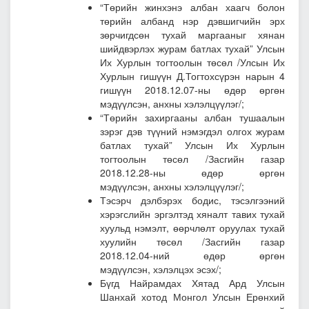
“Төрийн жинхэнэ албан хаагч болон
төрийн албанд нэр дэвшигчийн эрх
зөрчигдсөн тухай маргааныг хянан
шийдвэрлэх журам батлах тухай” Улсын
Их Хурлын тогтоолын төсөл
/Улсын Их
Хурлын гишүүн Д.Тогтохсүрэн нарын 4
гишүүн 2018.12.07-ны өдөр өргөн
мэдүүлсэн, анхны хэлэлцүүлэг/;
“Төрийн захиргааны албан тушаалын
зэрэг дэв түүний нэмэгдэл олгох журам
батлах тухай” Улсын Их Хурлын
тогтоолын төсөл
/Засгийн газар
2018.12.28-ны өдөр өргөн
мэдүүлсэн, анхны хэлэлцүүлэг/;
Тэсэрч дэлбэрэх бодис, тэсэлгээний
хэрэгслийн эргэлтэд хяналт тавих тухай
хуульд нэмэлт, өөрчлөлт оруулах тухай
хуулийн төсөл
/Засгийн газар
2018.12.04-ний өдөр өргөн
мэдүүлсэн, хэлэлцэх эсэх/;
Бүгд Найрамдах Хятад Ард Улсын
Шанхай хотод Монгол Улсын Ерөнхий