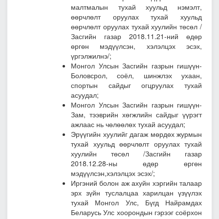
малтмалын тухай хуульд нэмэлт,
өөрчлөлт оруулах тухай хуульд
өөрчлөлт оруулах тухай хуулийн төсөл
/
Засгийн газар 2018.11.21-ний өдөр
өргөн мэдүүлсэн, хэлэлцэх эсэх,
үргэлжилнэ/;
Монгол Улсын Засгийн газрын гишүүн-
Боловсрол, соёл, шинжлэх ухаан,
спортын сайдыг огцруулах тухай
асуудал
;
Монгол Улсын Засгийн газрын гишүүн-
Зам, тээврийн хөгжлийн сайдыг үүрэгт
ажлаас нь чөлөөлөх тухай асуудал
;
Эрүүгийн хуулийг дагаж мөрдөх журмын
тухай хуульд өөрчлөлт оруулах тухай
хуулийн төсөл
/Засгийн газар
2018.12.28-ны өдөр өргөн
мэдүүлсэн,хэлэлцэх эсэх/;
Иргэний болон аж ахуйн хэргийн талаар
эрх зүйн туслалцаа харилцан үзүүлэх
тухай Монгол Улс, Бүгд Найрамдах
Беларусь Улс хоорондын гэрээг соёрхон