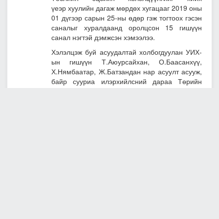
үеэр хуулийн дагаж мөрдөх хугацааг 2019 оны
01 дүгээр сарын 25-ны өдөр гэж тогтоох гэсэн
саналыг хуралдаанд оролцсон 15 гишүүн
санал нэгтэй дэмжсэн хэмээлээ.
Хэлэлцэж буй асуудалтай холбогдуулан УИХ-
ын гишүүн Т.Аюурсайхан, О.Баасанхүү,
Х.Нямбаатар, Ж.Батзандан нар асуулт асууж,
байр сууриа илэрхийлсний дараа Төрийн
байгуулалтын байнгын хороогоор дэмжигдсэн
хуулийн дагаж мөрдөх хугацааг 2019 оны 01
дүгээр сарын 25-ны өдрөөр тогтоох саналын
томьёоллоор санал хураалт явуулахад
хуралдаанд оролцсон гишүүдийн 93.9 хувь нь
дэмжсэн бөгөөд хуралдаанд оролцсон
гишүүдийн 89.8 хувийн саналаар хуулийг
бүхэлд нь баталлаа.
Эрүүл мэндийн тухай хуульд нэмэлт
оруулах тухай хуулийг батлав
Дараа нь
Эрүүл мэндийн тухай хуульд нэмэлт,
өөрчлөлт оруулах тухай хуулийн төслийн
эцсийн хэлэлцүүлгийг хийлээ.