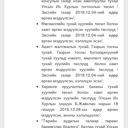
консулын газар нээн ажиллуулах тухай
Улсын Их Хурлын тогтоолын төсөл
/
Засгийн газар 2018.12.04-ний өдөр
өргөн мэдүүлсэн/;
Өмгөөллийн тухай хуулийн төсөл болон
хамт өргөн мэдүүлсэн хуулийн төслүүд
/
Засгийн газар 2018.12.04-ний өдөр
өргөн мэдүүлсэн, хэлэлцэх эсэх/;
Ашигт малтмалын тухай, Газрын тосны
тухай, Газрын тосны бүтээгдэхүүний
тухай хуульд нэмэлт, өөрчлөлт оруулах
тухай хуулийн төслүүд болон хамт
өргөн мэдүүлсэн хуулийн төслүүд
/
Засгийн газар 2018.12.04-ний өдөр
өргөн мэдүүлсэн, хэлэлцэх эсэх/;
Хөрөнгө оруулалтын банкны тухай
хуулийн төсөл болон хамт өргөн
мэдүүлсэн хуулийн төслүүд
/Улсын Их
Хурлын гишүүн Б.Жавхлан нарын 18
гишүүн 2016.12.28-ны өдөр өргөн
мэдүүлсэн, анхны хэлэлцүүлэг/;
“
Төрийн аудитын талаар төрөөс
баримтлах бодлого” батлах тухай Улсын