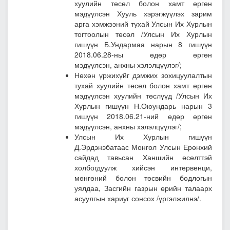
хуулийн төсөл болон хамт өргөн
мэдүүлсэн Хууль хэрэгжүүлэх зарим
арга хэмжээний тухай Улсын Их Хурлын
тогтоолын төсөл
/Улсын Их Хурлын
гишүүн Б.Ундармаа нарын 8 гишүүн
2018.06.28-ны өдөр өргөн
мэдүүлсэн, анхны хэлэлцүүлэг/;
Нөхөн үржихүйг дэмжих зохицуулалтын
тухай хуулийн төсөл болон хамт өргөн
мэдүүлсэн хуулийн төслүүд
/Улсын Их
Хурлын гишүүн Н.Оюундарь нарын 3
гишүүн 2018.06.21-ний өдөр өргөн
мэдүүлсэн, анхны хэлэлцүүлэг/;
Улсын Их Хурлын гишүүн
Д.Эрдэнэбатаас Монгол Улсын Ерөнхий
сайдад тавьсан Ханшийн өсөлттэй
холбогдуулж хийсэн интервенци,
мөнгөний болон төсвийн бодлогын
уялдаа, Засгийн газрын өрийн талаарх
асуулгын хариуг сонсох /үргэлжилнэ/.