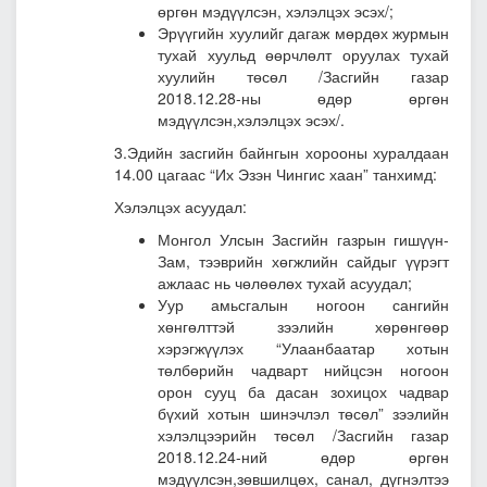
өргөн мэдүүлсэн, хэлэлцэх эсэх/;
Эрүүгийн хуулийг дагаж мөрдөх журмын
тухай хуульд өөрчлөлт оруулах тухай
хуулийн төсөл
/Засгийн газар
2018.12.28-ны өдөр өргөн
мэдүүлсэн,хэлэлцэх эсэх/.
3.Эдийн засгийн байнгын хорооны хуралдаан
14.00 цагаас “Их Эзэн Чингис хаан” танхимд:
Хэлэлцэх асуудал:
Монгол Улсын Засгийн газрын гишүүн-
Зам, тээврийн хөгжлийн сайдыг үүрэгт
ажлаас нь чөлөөлөх тухай асуудал;
Уур амьсгалын ногоон сангийн
хөнгөлттэй зээлийн хөрөнгөөр
хэрэгжүүлэх “Улаанбаатар хотын
төлбөрийн чадварт нийцсэн ногоон
орон сууц ба дасан зохицох чадвар
бүхий хотын шинэчлэл төсөл” зээлийн
хэлэлцээрийн төсөл /Засгийн газар
2018.12.24-ний өдөр өргөн
мэдүүлсэн,зөвшилцөх, санал, дүгнэлтээ