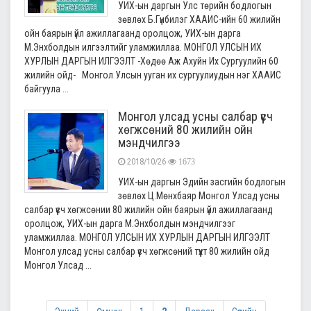
УИХ-ын даргын Улс төрийн бодлогын
зөвлөх Б.Гүнбилэг ХААИС-ийн 60 жилийн
ойн баярын үйл ажиллагаанд оролцож, УИХ-ын дарга
М.Энхболдын илгээлтийг уламжиллаа. МОНГОЛ УЛСЫН ИХ
ХУРЛЫН ДАРГЫН ИЛГЭЭЛТ -Хөдөө Аж Ахуйн Их Сургуулийн 60
жилийн ойд- Монгол Улсын ууган их сургуулиудын нэг ХААИС
байгуула ...
Монгол улсад усны салбар үүсч
хөгжсөний 80 жилийн ойн
мэндчилгээ
2018/10/26
1673
УИХ-ын даргын Эдийн засгийн бодлогын
зөвлөх Ц.Мөнхбаяр Монгол Улсад усны
салбар үүсч хөгжсөнии 80 жилийн ойн баярын үйл ажиллагаанд
оролцож, УИХ-ын дарга М.Энхболдын мэндчилгээг
уламжиллаа. МОНГОЛ УЛСЫН ИХ ХУРЛЫН ДАРГЫН ИЛГЭЭЛТ
Монгол улсад усны салбар үүсч хөгжсөний түүхт 80 жилийн ойд
Монгол Улсад ...