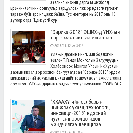
зээлийг УИХ-ын дарга М.Энхболд
Ерөнхийлөгчийн сонгуульд зарцуулсан гэж ор үндэсгүй гүтгэлэг
тарааж буйг эрс няцааж байна. Тус нэвтрүүлэг нь 2017 оны 10
дугаар сард “Цензургүй сур ...
“Эврика-2018” ЭШИХ-д УИХ-ын
дарга мэндчилгээ илгээлээ
2018/11/12
3423
УИХ-ын даргын Нийгмийн бодлогын
зөвлөх Т.Ганди Монголын Залуучуудын
Холбооноос Монгол Улсын Их Хурлын
даргын ивээл дор зохион байгуулагдсан “Эврика-2018” эрдэм
шинжилгээний их хурлын шилдгүүдийг тодруулах үйл ажиллагаанд
оролцож, УИХ-ын даргын мэндчилгээг уламжиллаа. “ЭВРИКА 2
...
“ХХААХҮ-ийн салбарын
шинжлэх ухаан, технологи,
инноваци-2018” үндэсний
чуулганд оролцогчдод
мэндчилгээ дэвшүүллээ
2018/11/06
1057