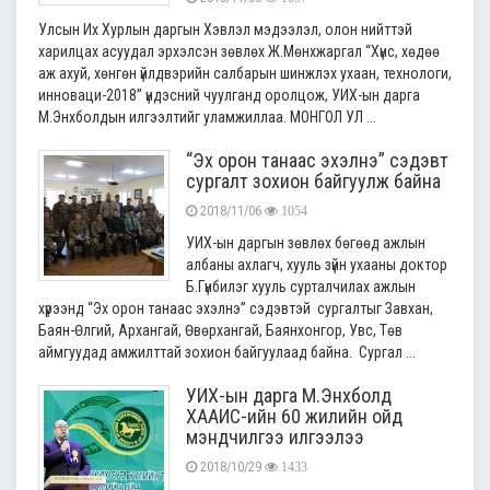
Улсын Их Хурлын даргын Хэвлэл мэдээлэл, олон нийттэй
харилцах асуудал эрхэлсэн зөвлөх Ж.Мөнхжаргал “Хүнс, хөдөө
аж ахуй, хөнгөн үйлдвэрийн салбарын шинжлэх ухаан, технологи,
инноваци-2018” үндэсний чуулганд оролцож, УИХ-ын дарга
М.Энхболдын илгээлтийг уламжиллаа. МОНГОЛ УЛ ...
“Эх орон танаас эхэлнэ” сэдэвт
сургалт зохион байгуулж байна
2018/11/06
1054
УИХ-ын даргын зөвлөх бөгөөд ажлын
албаны ахлагч, хууль зүйн ухааны доктор
Б.Гүнбилэг хууль сурталчилах ажлын
хүрээнд “Эх орон танаас эхэлнэ” сэдэвтэй сургалтыг Завхан,
Баян-Өлгий, Архангай, Өвөрхангай, Баянхонгор, Увс, Төв
аймгуудад амжилттай зохион байгуулаад байна. Сургал ...
УИХ-ын дарга М.Энхболд
ХААИС-ийн 60 жилийн ойд
мэндчилгээ илгээлээ
2018/10/29
1433