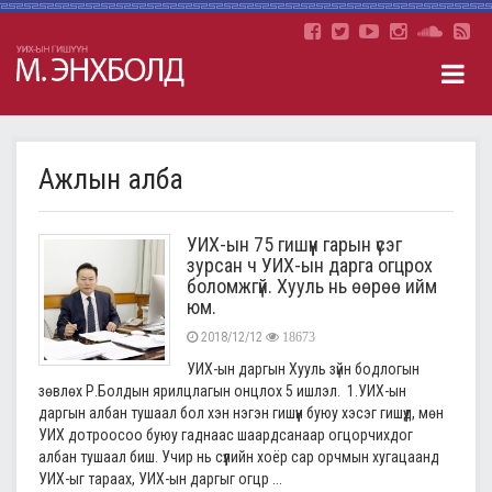
Ажлын алба
УИХ-ын 75 гишүүн гарын үсэг
зурсан ч УИХ-ын дарга огцрох
боломжгүй. Хууль нь өөрөө ийм
юм.
2018/12/12
18673
УИХ-ын даргын Хууль зүйн бодлогын
зөвлөх Р.Болдын ярилцлагын онцлох 5 ишлэл. 1.УИХ-ын
даргын албан тушаал бол хэн нэгэн гишүүн буюу хэсэг гишүүд, мөн
УИХ дотроосоо буюу гаднаас шаардсанаар огцорчихдог
албан тушаал биш. Учир нь сүүлийн хоёр сар орчмын хугацаанд
УИХ-ыг тараах, УИХ-ын даргыг огцр ...