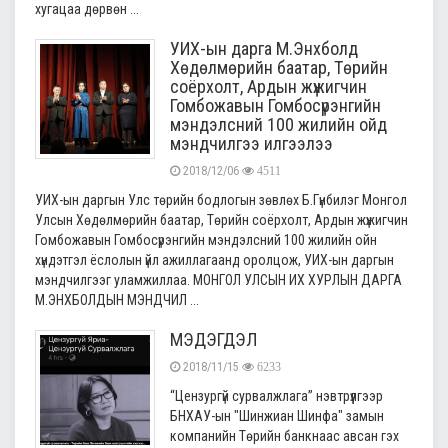
хугацаа дөрвөн ...
УИХ-ын дарга М.Энхболд
Хөдөлмөрийн баатар, Төрийн
соёрхолт, Ардын жүжигчин
Гомбожавын Гомбосүрэнгийн
мэндэлсний 100 жилийн ойд
мэндчилгээ илгээлээ
2018/12/06
4511
УИХ-ын даргын Улс төрийн бодлогын зөвлөх Б.Гүнбилэг Монгол
Улсын Хөдөлмөрийн баатар, Төрийн соёрхолт, Ардын жүжигчин
Гомбожавын Гомбосүрэнгийн мэндэлсний 100 жилийн ойн
хүндэтгэл ёслолын үйл ажиллагаанд оролцож, УИХ-ын даргын
мэндчилгээг уламжиллаа. МОНГОЛ УЛСЫН ИХ ХУРЛЫН ДАРГА
М.ЭНХБОЛДЫН МЭНДЧИЛ ...
МЭДЭГДЭЛ
2018/11/15
6233
“Цензургүй сурвалжлага” нэвтрүүлгээр
БНХАУ-ын "Шинжиан Шинфа" замын
компанийн Төрийн банкнаас авсан гэх