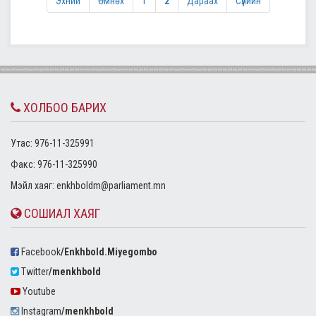
Эхний
Өмнөх
1
2
Дараах
Сүүлийн
ХОЛБОО БАРИХ
Утас: 976-11-325991
Факс: 976-11-325990
Mэйл хаяг:
enkhboldm@parliament.mn
СОШИАЛ ХАЯГ
Facebook
/Enkhbold.Miyegombo
Twitter
/menkhbold
Youtube
Instagram
/menkhbold