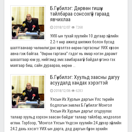
Б.Гүнбилэг: Дөрвөн гишүүн
тайлбараа сонсохгүй гараад
явчихлаа
2018/12/07
7268
УИХ-ын тухай хуулийн 10 дугаар зүйлийн
2.2-т өөр ажилд шилжих болон бусад
шалтгаанаар чөлөөлөгдөх хүсэлтээ өөрөө гаргасныг УИХ хүлээн
авна гэж байгаа. “Өөрөө гаргана” гэдэг нь ямар нэгэн дарамт
шахалтаар юм уу, нийгэмд эмх замбараагүй байдал үүсгэнэ гэх
маягаар биш, сайн дураараа, өөрөө ...
Б.Гүнбилэг: Хуульд заасны дагуу
асуудалд хандах хэрэгтэй
2018/12/06
6283
Улсын Их Хурлын даргын Улс төрийн
бодлогын зөвлөх Б.Гүнбилэг Монгол
Улсын Их Хурлын даргыг огцруулах
талаар хуульд хэрхэн заасан байдаг талаар тайлбар, мэдээлэл
өглөө. Тэрбээр, “Монгол Улсын Үндсэн хуулийн 24 дүгээр зүйлийн
24.2 дахь хэсэгт УИХ-ын дарга, дэд даргын бүрэн эрхийн