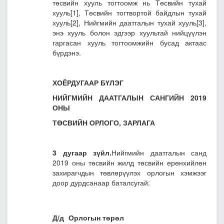
төсвийн хууль тогтоомж нь Төсвийн тухай
хууль
[1]
, Төсвийн тогтвортой байдлын тухай
хууль
[2]
, Нийгмийн даатгалын тухай хууль
[3]
,
энэ хууль болон эдгээр хуультай нийцүүлэн
гаргасан хууль тогтоомжийн бусад актаас
бүрдэнэ.
ХОЁРДУГААР БҮЛЭГ
НИЙГМИЙН ДААТГАЛЫН САНГИЙН 2019
ОНЫ
ТӨСВИЙН ОРЛОГО, ЗАРЛАГА
3 дугаар зүйл.
Нийгмийн даатгалын санд
2019 оны төсвийн жилд төсвийн ерөнхийлөн
захирагчдын төвлөрүүлэх орлогын хэмжээг
доор дурдсанаар баталсугай:
Д/д
Орлогын төрөл