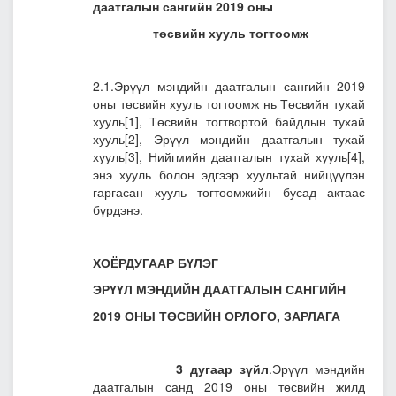
даатгалын сангийн 2019 оны
төсвийн хууль тогтоомж
2.1.Эрүүл мэндийн даатгалын сангийн 2019
оны төсвийн хууль тогтоомж нь Төсвийн тухай
хууль
[1]
, Төсвийн тогтвортой байдлын тухай
хууль
[2]
, Эрүүл мэндийн даатгалын тухай
хууль
[3]
, Нийгмийн даатгалын тухай хууль
[4]
,
энэ хууль болон эдгээр хуультай нийцүүлэн
гаргасан хууль тогтоомжийн бусад актаас
бүрдэнэ.
ХОЁРДУГААР БҮЛЭГ
ЭРҮҮЛ МЭНДИЙН ДААТГАЛЫН САНГИЙН
2019 ОНЫ ТӨСВИЙН ОРЛОГО, ЗАРЛАГА
3 дугаар зүйл
.Эрүүл мэндийн
даатгалын санд 2019 оны төсвийн жилд