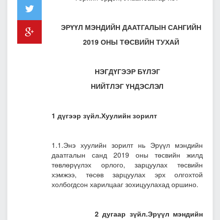
ЭРҮҮЛ МЭНДИЙН ДААТГАЛЫН САНГИЙН
2019 ОНЫ ТӨСВИЙН ТУХАЙ
НЭГДҮГЭЭР БҮЛЭГ
НИЙТЛЭГ ҮНДЭСЛЭЛ
1 дүгээр зүйл.Хуулийн зорилт
1.1.Энэ хуулийн зорилт нь Эрүүл мэндийн
даатгалын санд 2019 оны төсвийн жилд
төвлөрүүлэх орлого, зарцуулах төсвийн
хэмжээ, төсөв зарцуулах эрх олгохтой
холбогдсон харилцааг зохицуулахад оршино.
2 дугаар зүйл.Эрүүл мэндийн