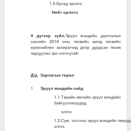
1.6.Бусад орлого
Нийт орлого
4 дүгээр зүйл.
Эрүүл мэндийн даатгалын
сангийн 2019 оны төсвийн жилд төсвийн
ерөнхийлөн захирагчид доор дурдсан төсөв
зарцуулах эрх олгосугай:
Д/д
Зарлагын төрөл
1
Эрүүл мэндийн сайд
1.1.Төрийн өмчийн эрүүл мэндийн
байгууллагуудад
олгох
1.2.Сум, тосгоны эрүүл мэндийн төвүүд
олгох