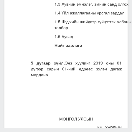
1.3.Хувийн эмнэлэг, эмийн санд олгох
1.4.Үйл ажиллагааны урсгал зардал
1.5.Шүүхийн шийдвэр гүйцэтгэх албаны
төлбөр
1.6.Бусад
Нийт зарлага
5 дугаар зүйл.
Энэ хуулийг 2019 оны 01
дүгээр сарын 01-ний өдрөөс эхлэн дагаж
мөрдөнө.
МОНГОЛ УЛСЫН
ИХ ХУРЛЫН