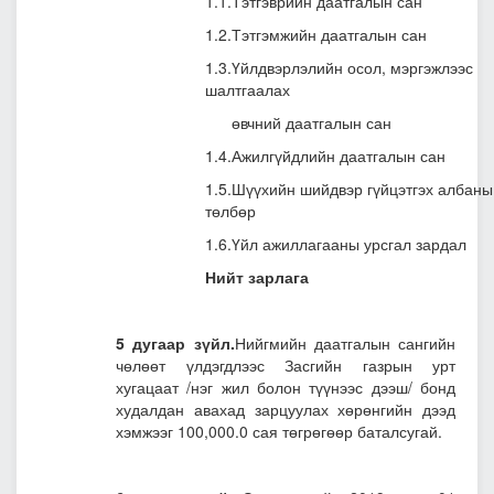
1.1.Тэтгэврийн даатгалын сан
1.2.Тэтгэмжийн даатгалын сан
1.3.Үйлдвэрлэлийн осол, мэргэжлээс
шалтгаалах
өвчний даатгалын сан
1.4.Ажилгүйдлийн даатгалын сан
1.5.Шүүхийн шийдвэр гүйцэтгэх албаны
төлбөр
1.6.Үйл ажиллагааны урсгал зардал
Нийт зарлага
5 дугаар зүйл.
Нийгмийн даатгалын сангийн
чөлөөт үлдэгдлээс Засгийн газрын урт
хугацаат /нэг жил болон түүнээс дээш/ бонд
худалдан авахад зарцуулах хөрөнгийн дээд
хэмжээг 100,000.0 сая төгрөгөөр баталсугай.