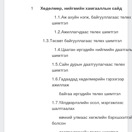
1
Хөдөлмөр, нийгмийн хамгааллын сайд
1.1.Аж ахуйн нэгж, байгууллагаас төлөх
шимтгэл
1.2.Ажиллагчдаас төлөх шимтгэл
1.3.Төсөвт байгууллагаас төлөх шимтгэл
1.4.Цаатан иргэдийн нийгмийн даатгал
шимтгэл
1.5.Сайн дурын даатгуулагчаас төлөх
шимтгэл
1.6.Гадаадад хөдөлмөрийн гэрээгээр
ажиллаж
байгаа иргэдийн төлөх шимтгэл
1.7.Үйлдвэрлэлийн осол, мэргэжлээс
шалтгаалах
өвчний улмаас хөгжлийн бэрхшээлтэ
болсон
даатгуулагчийн төлөх шимтгэл