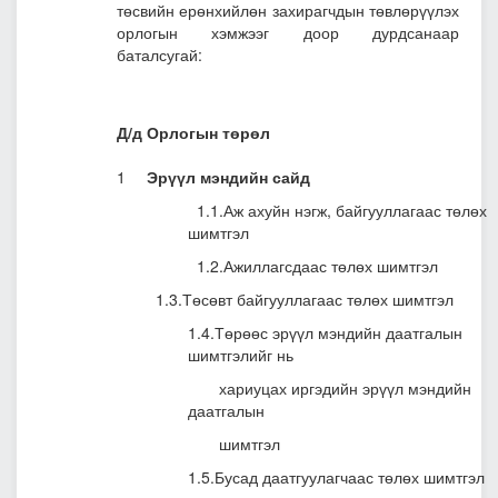
төсвийн ерөнхийлөн захирагчдын төвлөрүүлэх
орлогын хэмжээг доор дурдсанаар
баталсугай:
Д/д
Орлогын төрөл
1
Эрүүл мэндийн сайд
1.1.Аж ахуйн нэгж, байгууллагаас төлөх
шимтгэл
1.2.Ажиллагсдаас төлөх шимтгэл
1.3.Төсөвт байгууллагаас төлөх шимтгэл
1.4.Төрөөс эрүүл мэндийн даатгалын
шимтгэлийг нь
хариуцах иргэдийн эрүүл мэндийн
даатгалын
шимтгэл
1.5.Бусад даатгуулагчаас төлөх шимтгэл