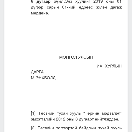
6 дугаар зүйл.
Энэ хуулийг 2019 оны 01
дүгээр сарын 01-ний өдрөөс эхлэн дагаж
мөрдөнө.
МОНГОЛ УЛСЫН
ИХ ХУРЛЫН
ДАРГА
М.ЭНХБОЛД
[1]
Төсвийн тухай хууль “Төрийн мэдээлэл”
эмхэтгэлийн 2012 оны 3 дугаарт нийтлэгдсэн.
[2]
Төсвийн тогтвортой байдлын тухай хууль