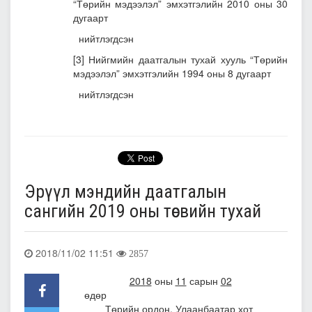
“Төрийн мэдээлэл” эмхэтгэлийн 2010 оны 30
дугаарт
нийтлэгдсэн
[3]
Нийгмийн даатгалын тухай хууль “Төрийн
мэдээлэл” эмхэтгэлийн 1994 оны 8 дугаарт
нийтлэгдсэн
Эрүүл мэндийн даатгалын
сангийн 2019 оны төсвийн тухай
2018/11/02 11:51
2857
201
8
оны
11
сарын
0
2
өдөр
Төрийн ордон, Улаанбаатар хот