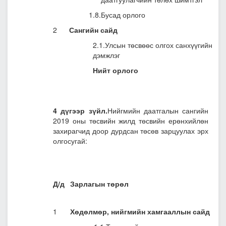
1.8.Бусад орлого
2
Сангийн сайд
2.1.Улсын төсвөөс олгох санхүүгийн
дэмжлэг
Нийт орлого
4 дүгээр зүйл.
Нийгмийн даатгалын сангийн
2019 оны төсвийн жилд төсвийн ерөнхийлөн
захирагчид доор дурдсан төсөв зарцуулах эрх
олгосугай:
Д/д
Зарлагын төрөл
1
Хөдөлмөр, нийгмийн хамгааллын сайд