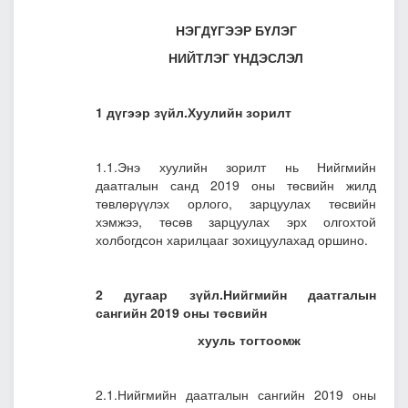
НЭГДҮГЭЭР БҮЛЭГ
НИЙТЛЭГ ҮНДЭСЛЭЛ
1 дүгээр зүйл.Хуулийн зорилт
1.1.Энэ хуулийн зорилт нь Нийгмийн
даатгалын санд 2019 оны төсвийн жилд
төвлөрүүлэх орлого, зарцуулах төсвийн
хэмжээ, төсөв зарцуулах эрх олгохтой
холбогдсон харилцааг зохицуулахад оршино.
2 дугаар зүйл.Нийгмийн даатгалын
сангийн 2019 оны
төсвийн
хууль тогтоомж
2.1.Нийгмийн даатгалын сангийн 2019 оны