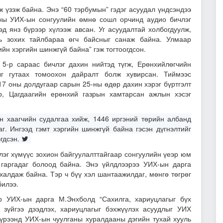
ж үзэж байна. Энэ “60 тэрбумын” гэдэг асуудал үндсэндээ
ны УИХ-ын сонгуулийн өмнө сошл орчинд аудио бичлэг
гэд янз бүрээр хүлээж авсан. Уг асуудалтай холбогдуулж,
ь зохих тайлбараа өгч байсныг санаж байна. Улмаар
ийн хэргийн шинжгүй байна” гэж тогтоогдсон.
5-р сараас бичлэг дахин нийтэд түгж, Ерөнхийлөгчийн
г гутаах томоохон дайралт болж хувирсан. Тиймээс
7 оны долдугаар сарын 25-ны өдөр дахин хэрэг бүртгэлт
р, Цагдаагийн ерөнхий газрын хамтарсан ажлын хэсэг
н хаагчийн судалгаа хийж, 1446 иргэний төрийн албанд
г. Ингээд гэмт хэргийн шинжгүй байна гэсэн дүгнэлтийг
гдсэн.
үлэг хүмүүс зохион байгуулалттайгаар сонгуулийн үеэр юм
 гаргадаг болоод байна. Энэ үйлдлээрээ УИХ-ын дарга
алдаж байна. Тэр ч бүү хэл шантаажилдаг, мөнгө төгрөг
билээ.
р УИХ-ын дарга М.Энхболд “Сахилга, хариуцлагыг бүх
 зүйгээ дээдлэх, хариуцлагыг бэхжүүлэх асуудлыг УИХ
хүрээнд УИХ-ын чуулганы хуралдааны дэгийн тухай хууль