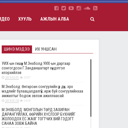
ИДЕО
ХУУЛЬ
АЖЛЫН АЛБА
ШИНЭ МЭДЭЭ
ИХ УНШСАН
УИХ-ын гишүүн М.Энхболд УИХ-ын даргаар
сонгогдсон Г.Занданшатарт хүндэтгэл
илэрхийлэв
2019/02/01
5507
М.Энхболд: Өнгөрсөн сонгуулийн үр дүн, эрх
мэдлийг булаацалдалгүй, ирж буй сонгуулийнхаа
амжилтыг бодож эвлэж ажиллаасай.
2019/01/30
5418
М.ЭНХБОЛД: МОНГОЛЫН ТӨРД ЗАХИРАН
ДАРАНГУЙЛАХ, ӨӨРИЙН ХҮСЛЭЭР БҮХНИЙГ
ЖОЛООДОХ ЁС ЖАЯГ ТОГТЧИХ ВИЙ ГЭДЭГТ
САНАА ЗОВЖ БАЙНА