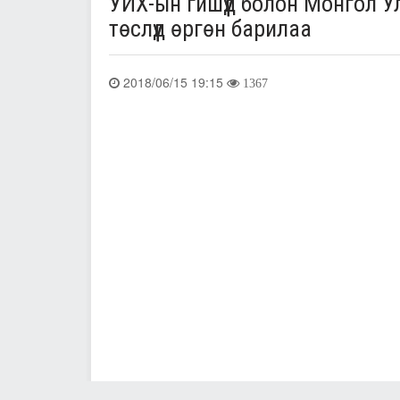
УИХ-ын гишүүд болон Монгол У
төслүүд өргөн барилаа
2018/06/15 19:15
1367