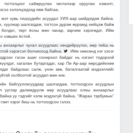
 тогтолцоог сайжруулах чиглэлээр оруулах нэмэлт,
эсээ хэлэлцэгдээд явж байгаа.
х мэт хувь гишүүдийн асуудал УИХ-аар шийдэгдэж байна.
ж, хуулиар шалгагдаж, тогтсон дүрэм журамд нийцэж байж
 болдог, төрт ёсны мөн чанар, зарчим хэрэгждэг. Ийм
о хэвших ёстой.
ы анхаарлыг чухал асуудлаас хөндийрүүлэх, өөр тийш нь
готой хэрэгсэл болчихоод байна.
Ийм хөөсөнд нэг хэсэг
 сэдрээх гэсэн ашиг сонирхол байдаг нь нэгэнт тодорхой
мүүлдэг, хагалан бутаргадаг, хар Пи Ар-аар өөрсдийнхөө
даг байдлаас салж, үнэн зөв, баталгаатай мэдээллийг
 зүйтэй холбоотой асуудал мөн юм.
йн байгууллагуудаар шалгагдаж, тогтоогдсон асуудлын
эл үүгээр далимдуулж өөр асуудлаас олны анхаарлыг
байна уу гэдгийг хэлж мэдэхгүй байна. “Жаран тэрбумын”
гэмт хэрэг биш нь тогтоогдсон гэлээ.