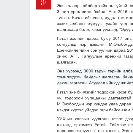
Энэ талаар тайлбар хийх нь зүйтэй гэ
3 жил үргэлжилж байна. Анх 2016 о
түгсэн. Бичлэгийг үнэн, худал гэж ир
зохих албаны хүмүүс тухайн үед н
шалгахаар болж, хэрэг үүсгээд, “Эрүүг
Гэтэл жилийн дараа буюу 2017 оны 
сонгуульд нэр дэвшигч М.Энхболды
Ерөнхийлөгчийн сонгуулийн дараа 201
хийж, АТГ, Тагнуулын ерөнхий газа
шалгасан.
Энэ хүрээнд 3000 гаруй төрийн алба
томилогдсон байдлыг шалгасан байда
дахин гаргасан. Асуудал ийнхүү шийдэ
Гэтэл энэ бичлэгийг тодорхой хэсэг б
уу, тодорхой хугацааны давтамжтай
М.Энхболдын нэр хүндэд удаа дараа х
нэхдэг хүртэл үйлдэл гарч байсан юм 
УИХ-ын хаврын чуулганы нээлт дээ
шатанд эрхэмлэх ёстой. Тиймээс ёс
өөрөөсөө эхлүүлнэ” гэж хэлсэн. Энэ 