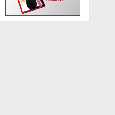
УИХ-ын энэ долоо хоногийн үйл ажиллагааны
хуваарь /2019.01.14-01.18/
2019/01/14
2406
Монгол Улсын Үндсэн хуулийн өдрөөр
Д.Сүхбаатарын хөшөөнд цэцэг өргөж, Их эзэн
Чингис хааны хөшөөнд хүндэтгэл үзүүлэв
2019/01/13
2298
МОНГОЛ УЛСЫН ҮНДСЭН ХУУЛИЙН ӨДРИЙН
МЭНДЧИЛГЭЭ
2019/01/13
5776
Төслийг анхны хэлэлцүүлэгт шилжүүлж, УИХ-ын
гишүүний бүрэн эрхийг түдгэлзүүлэх асуудлаар УИХ
дахь АН-ын бүлэг завсарлага авав
2019/01/11
2420
Улсын Их Хурлын дарга М.Энхболд бүх нийтийн
жагсаалд оролцогчдын шаардлагад албан
бичгээр хариу өгөв
2019/01/10
2731