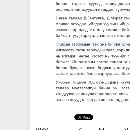
болон Үндсэн хуульд хариуцлагын
өөрчлөлтийн асуудал яригдаж, түрүүчэ
Нөгөө талаар Д.Гантулга, Д.Мурат гэ
Аливаа асуудал, үйлдэл хуульд нийцэ
гэмээнэ иргэдэд итгэл үнэмшил бий
байхын тулд хариуцлагын зөв тогтолцо
“Жаран тэрбумын” гэх энэ бичлэг олн
чиглүүлэх гэсэн зориудын хөөс, зорил
нь итгэдэг, нөгөө хэсэгт нь түүнийг
болжээ. Ингэж олны сэтгэл санааг үй
болон бусдын оюун бодлыг угаартуул
гаргаж тавих нь бас л хариуцлага, ёс
УИХ-ын гишүүн Л.Оюун-Эрдэнэ хуули
талаар мэдээлэлгүй байна уу, эсв
холдуулж, сарниулах оролдлого хийж 
гэх энэ асуудал хэд дахин шалгагдсан, 