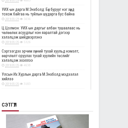
2019/01/29
4883
УИХ-ын дарга М.Энхболд: Бүх бурууг нэг хүнд
тохож байгаа нь туйлын шударга бус байна
2019/01/29
5036
Ц.Цолмон: УИХ-ын даргыг албан тушаалаас нь
чөлөөлөх асуудлыг нэн яаралтай дэгээр
хэлэлцэж шийдвэрлэнэ
2019/01/25
5326
Сэргээгдэх эрчим хүчний тухай хуульд нэмэлт,
өөрчлөлт оруулах тухай хуулийн төслийг
хэлэлцэж эхэллээ
2019/01/25
4638
Улсын Их Хурлын дарга М.Энхболд мэдээлэл
хийлээ
2019/01/25
3183
Төрийн албаны тухай хуулийг хэрэгжүүлэхтэй
холбоотой тогтоолын төслүүдийн анхны
хэлэлцүүлгийг дэмжлээ
СЭТГҮҮЛ
2019/01/25
2860
Улсын Их Хурлын тогтоолын төслүүдийг эцсийн
хэлэлцүүлэгт шилжүүлэв
2019/01/24
2330