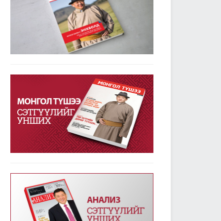
УИХ-ын дарга М.Энхболдын гаргасан зарчмын
зөрүүтэй санал гишүүдийн 72.7 хувийн дэмжлэг
авлаа
2019/01/23
3778
Улсын Их Хурал - Энэ долоо хоногт /2019.01.14-
18/
2019/01/21
3333
УИХ-ын энэ долоо хоногийн үйл ажиллагааны
хуваарь /2019.01.21-25/
2019/01/21
2368
УИХ-ын чуулганы хуралдааны дэгийн тухай
хуульд нэмэлт оруулах тухай хуулийг баталж,
дөрвөн хуулийн төслийг анхны хэлэлцүүлэгт
шилжүүллээ
2019/01/18
2554
Төрийн албаны тухай хуулийг хэрэгжүүлэхтэй
холбогдсон тогтоолын төслүүдийг анхны
хэлэлцүүлэгт шилжүүлэв
2019/01/18
2355
Улсын Их Хурал - Энэ долоо хоногт /2019.01.07-
13/
2019/01/14
3221