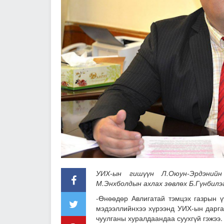
УИХ-ын гишүүн Л.Оюун-Эрдэнийн
М.Энхболдын ахлах зөвлөх Б.Гүнбилэг
-Өнөөдөр Авлигатай тэмцэх газрын ү
мэдээллийнхээ хүрээнд УИХ-ын дарга
чуулганы хуралдаандаа суухгүй гэжээ.