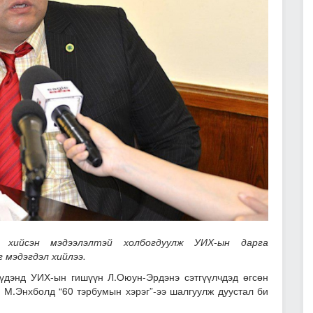
 хийсэн мэдээлэлтэй холбогдуулж УИХ-ын дарга
 мэдэгдэл хийлээ.
үдэнд УИХ-ын гишүүн Л.Оюун-Эрдэнэ сэтгүүлчдэд өгсөн
 М.Энхболд “60 тэрбумын хэрэг”-ээ шалгуулж дуустал би