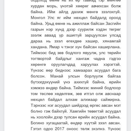
хурдан морь, үнэтэй хөөрөг авчихсан болж
байна. Ийм айлд дахиж мөнгө зээлэхгүй.
Монгол Улс яг ийм нөхцөл байдалд ороод
байна. Урьд өмнө нь ажиллаж байсан Засгийн
газрын нэр хүнд дээр суурилж хэдэн төгрөг
зээлж аваад үр ашиггүй зарцуулсан улсад
дараа нь зээл өгөхдөө хашир, хянамгай
хандана. Ямар ч тэнэг хүн байсан хаширлана.
Тиймээс бид зөв бодлого явуулж, улс төрийн
тогтвортой байдлыг хангаж чадна гэдгээ
хөрөнгө оруулагчдад харуулах хэрэгтэй.
Үүнээс өөр биднээс хамаарах асуудал бага
болсон. Манай улсын борлуулж байгаа
бүтээгдэхүүний үнэ ахихгүй байна, өрийн
хэмжээ өндөр байна. Тиймээс миний бодлоор
том төслөө хөдөлгөж, зөв итгэл олж авснаар
нөхцөл байдал алхам алхмаар сайжирна.
Тэрнээс нэг асуудал шийдээд өргөс авсан мэт
болно гэж байхгүй. Хамгийн төвөгтэй асуудал
нь хоолойн дээр тулсан өрийн асуудал байна.
Богино хугацаатай, өндөр хүүтэй зээл авсан.
Гэтэл одоо 2017 оноос төлж эхэлнэ. Үүнээс