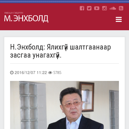
Н.Энхболд: Ялихгүй шалтгаанаар
засгаа унагахгүй.
2016/12/07 11:22
5785