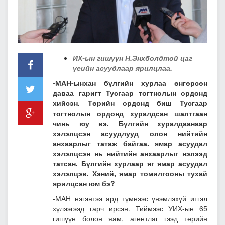
ИХ-ын гишүүн Н.Энхболдтой цаг
үеийн асуудлаар ярилцлаа.
-МАН-ынхан бүлгийн хурлаа өнгөрсөн
даваа гаригт Тусгаар тогтнолын ордонд
хийсэн. Төрийн ордонд биш Тусгаар
тогтнолын ордонд хуралдсан шалтгаан
чинь юу вэ. Бүлгийн хуралдаанаар
хэлэлцсэн асуудлууд олон нийтийн
анхаарлыг татаж байгаа. ямар асуудал
хэлэлцсэн нь нийтийн анхаарлыг нэлээд
татсан. Бүлгийн хурлаар яг ямар асуудал
хэлэлцэв. Хэний, ямар томилгооны тухай
ярилцсан юм бэ?
-МАН нэгэнтээ ард түмнээс үнэмлэхүй итгэл
хүлээгээд гарч ирсэн. Тиймээс УИХ-ын 65
гишүүн болон яам, агентлаг гээд төрийн