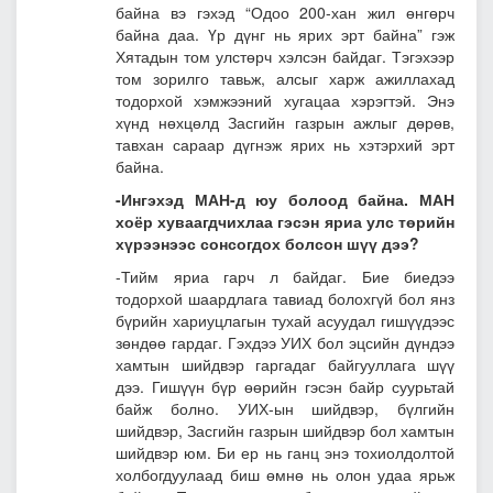
байна вэ гэхэд “Одоо 200-хан жил өнгөрч
байна даа. Үр дүнг нь ярих эрт байна” гэж
Хятадын том улстөрч хэлсэн байдаг. Тэгэхээр
том зорилго тавьж, алсыг харж ажиллахад
тодорхой хэмжээний хугацаа хэрэгтэй. Энэ
хүнд нөхцөлд Засгийн газрын ажлыг дөрөв,
тавхан сараар дүгнэж ярих нь хэтэрхий эрт
байна.
-Ингэхэд МАН-д юу болоод байна. МАН
хоёр хуваагдчихлаа гэсэн яриа улс төрийн
хүрээнээс сонсогдох болсон шүү дээ?
-Тийм яриа гарч л байдаг. Бие биедээ
тодорхой шаардлага тавиад болохгүй бол янз
бүрийн хариуцлагын тухай асуудал гишүүдээс
зөндөө гардаг. Гэхдээ УИХ бол эцсийн дүндээ
хамтын шийдвэр гаргадаг байгууллага шүү
дээ. Гишүүн бүр өөрийн гэсэн байр суурьтай
байж болно. УИХ-ын шийдвэр, бүлгийн
шийдвэр, Засгийн газрын шийдвэр бол хамтын
шийдвэр юм. Би ер нь ганц энэ тохиолдолтой
холбогдуулаад биш өмнө нь олон удаа ярьж