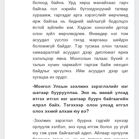
болоод байна. Урд хөрш манайхаас гарч
байгаа гол нэрийн бүтээгдэхүүний татвар
хураамж, гаргадаг арга хэрэгслийг өөрчлөөд
ирж байгаа нь бидний зайлшгүй бодолцох
ёстой зүйлийн юм. Хэдхэн хоногийн дотор
олон зүйл өөрчлөгдлөө. Өнөөдөр нэг том
асуудал үүслээ гэхэд маргааш шийдэх
боломжгүй байдаг. Тэр тусмаа олон талаас
хамааралтай асуудал дээр дипломат яриа
хэлэлцээр явна. Монголын талаас бүхий л
талын хүчин чармайлт гаргаж байж нөхцөл
байдлыг эргүүлнэ. Ийм асуудал дээр цаг
хугацаа их ордог.
-Монгол Улсын зээлжих зэрэглэлийг нэг
шатаар буурууллаа.
Энэ нь манай улсад
итгэх итгэл нэг шатаар буурч байгаагийн
илрэл байх. Тэгэхээр олон улсад итгэл
олох эхний алхам юу вэ
?
-Зээлжих зэрэглэл буурна гэдгийг хүнээр
орлуулж хэлбэл, энэ хүнд итгэж болох уу үгүй
юу гэж үзэж байгаатай адил. Айлаар орлуулж
бодоход өмнө нь их өр тавиад тэр мөнгөө