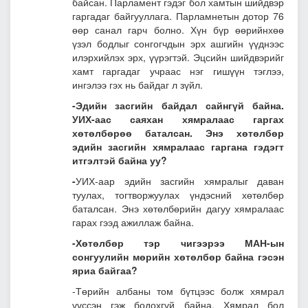
байсан. Парламент гэдэг бол хамтын шийдвэр
гаргадаг байгууллага. Парламнетын дотор 76
өөр санал гарч болно. Хүн бүр өөрийнхөө
үзэл бодлыг сонгогчдын эрх ашгийн үүднээс
илэрхийлэх эрх, үүрэгтэй. Эцсийн шийдвэрийг
хамт гаргадаг учраас нэг гишүүн тэглээ,
ингэлээ гэх нь байдаг л зүйл.
-Эдийн засгийн байдал сайнгүй байна.
УИХ-аас саяхан хямралаас гаргах
хөтөлбөрөө баталсан. Энэ хөтөлбөр
эдийн засгийн хямралаас гаргана гэдэгт
итгэлтэй байна уу?
-
УИХ-аар эдийн засгийн хямралыг даван
туулах, тогтворжуулах үндэсний хөтөлбөр
баталсан. Энэ хөтөлбөрийн дагуу хямралаас
гарах гээд ажиллаж байна.
-Хөтөлбөр тэр чигээрээ МАН-ын
сонгуулийн мөрийн хөтөлбөр байна гэсэн
яриа байгаа?
-Төрийн албаны том бүтцээс болж хямрал
үүссэн гэж бодохгүй байна. Хямрал бол