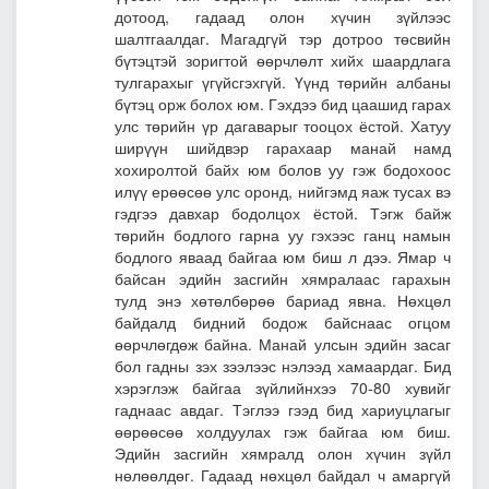
дотоод, гадаад олон хүчин зүйлээс
шалтгаалдаг. Магадгүй тэр дотроо төсвийн
бүтэцтэй зоригтой өөрчлөлт хийх шаардлага
тулгарахыг үгүйсгэхгүй. Үүнд төрийн албаны
бүтэц орж болох юм. Гэхдээ бид цаашид гарах
улс төрийн үр дагаварыг тооцох ёстой. Хатуу
ширүүн шийдвэр гарахаар манай намд
хохиролтой байх юм болов уу гэж бодохоос
илүү ерөөсөө улс оронд, нийгэмд яаж тусах вэ
гэдгээ давхар бодолцох ёстой. Тэгж байж
төрийн бодлого гарна уу гэхээс ганц намын
бодлого яваад байгаа юм биш л дээ. Ямар ч
байсан эдийн засгийн хямралаас гарахын
тулд энэ хөтөлбөрөө бариад явна. Нөхцөл
байдалд бидний бодож байснаас огцом
өөрчлөгдөж байна. Манай улсын эдийн засаг
бол гадны зэх зээлээс нэлээд хамаардаг. Бид
хэрэглэж байгаа зүйлийнхээ 70-80 хувийг
гаднаас авдаг. Тэглээ гээд бид хариуцлагыг
өөрөөсөө холдуулах гэж байгаа юм биш.
Эдийн засгийн хямралд олон хүчин зүйл
нөлөөлдөг. Гадаад нөхцөл байдал ч амаргүй