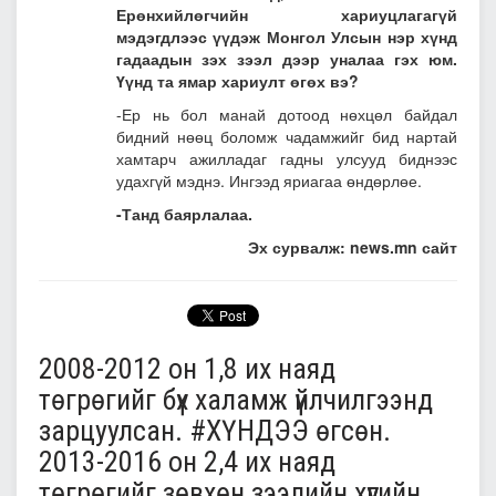
Ерөнхийлөгчийн хариуцлагагүй
мэдэгдлээс үүдэж Монгол Улсын нэр хүнд
гадаадын зэх зээл дээр уналаа гэх юм.
Үүнд та ямар хариулт өгөх вэ?
-Ер нь бол манай дотоод нөхцөл байдал
бидний нөөц боломж чадамжийг бид нартай
хамтарч ажилладаг гадны улсууд биднээс
удахгүй мэднэ. Ингээд яриагаа өндөрлөе.
-Танд баярлалаа.
Эх сурвалж: news.mn сайт
2008-2012 он 1,8 их наяд
төгрөгийг бүх халамж үйлчилгээнд
зарцуулсан. ‪#‎ХҮНДЭЭ‬ өгсөн.
2013-2016 он 2,4 их наяд
төгрөгийг зөвхөн зээлийн хүүгийн