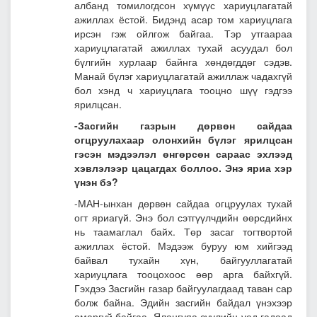
албанд томилогдсон хүмүүс хариуцлагатай
ажиллах ёстой. Бидэнд асар том хариуцлага
ирсэн гэж ойлгож байгаа. Тэр утгаараа
хариуцлагатай ажиллах тухай асуудал бол
бүлгийн хурлаар байнга хөндөгддөг сэдэв.
Манай бүлэг хариуцлагатай ажиллаж чадахгүй
бол хэнд ч хариуцлага тооцно шүү гэдгээ
ярилцсан.
-Засгийн газрын дөрвөн сайдаа
огцруулахаар олонхийн бүлэг ярилцсан
гэсэн мэдээлэл өнгөрсөн сараас эхлээд
хэвлэлээр цацагдах боллоо. Энэ яриа хэр
үнэн бэ?
-МАН-ынхан дөрвөн сайдаа огцруулах тухай
огт яриагүй. Энэ бол сэтгүүлчдийн өөрсдийнх
нь таамаглал байх. Төр засаг тогтвортой
ажиллах ёстой. Мэдээж буруу юм хийгээд
байвал тухайн хүн, байгууллагатай
хариуцлага тооцохоос өөр арга байхгүй.
Гэхдээ Засгийн газар байгуулагдаад таван сар
болж байна. Эдийн засгийн байдал үнэхээр
амаргүй байгаа. Ялангуяа сүүлийн үед гадаад