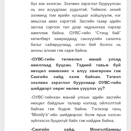
бүх юм эхэлсэн. Зээлжих зэрэглэл бууруулсан
нь энэ асуудлаас үүдэлтэй. Тиймээс эхний
ээлжинд том өрийн хугацааг хойшлуулж, нэг
амьсгаа авах хэрэгтэй. Засгийн газар эдийн
засгаа сэргээх тал дээр чадлынхаа хэрээр
ажиллаж байна. ОУВС-гийн “Стэнд бай”
хөтөлбөрт хамрагдаад санхүүгийн сахилга
батыг сайжруулаад, итгэл бий болгох нь
анхны алхам гэж харж байна.
-ОУВС-гийн төлөөлөл манай улсад
ажиллаад буцсан. Тэдний тавьж буй
нөхцөл өмнөхөөс ч илүү хөнгөрсөн гэж
Сангийн сайд хэлж байсан. Тэгвэл
зээлжих зэрэглэл буурснаар ОУВС-гийн
шийдвэрт сөрөг нөлөө үзүүлэх үү?
-ОУВС-гийнхан манай улсын эдийн засгийн
нөхцөл байдлын талаар нэлээд ойлголттой
байгаа гэж бодож байна. Тэгэхээр ганц
“Moody’s”-ийн шийдвэрээс болж ярьж хэлсэн
зүйлээсээ буцахгүй байх гэж найдаж байна.
-Сангийн сайд, Монголбанкны