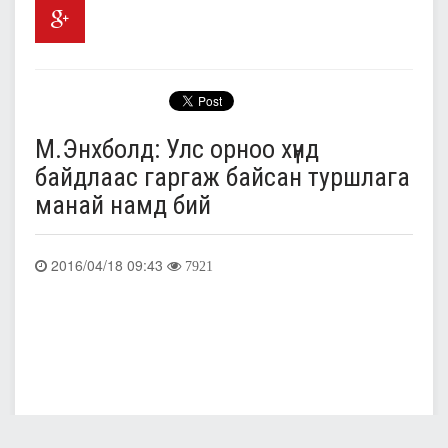
М.Энхболд: Улс орноо хүнд
байдлаас гаргаж байсан туршлага
манай намд бий
2016/04/18 09:43
7921