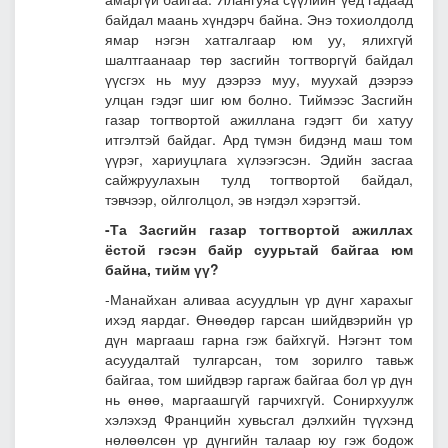
байдал маань хүндэрч байна. Энэ тохиолдолд
ямар нэгэн хатгалгаар юм уу, ялихгүй
шалтгаанаар төр засгийн тогтворгүй байдал
үүсгэх нь муу дээрээ муу, муухай дээрээ
улцан гэдэг шиг юм болно. Тиймээс Засгийн
газар тогтвортой ажиллана гэдэгт би хатуу
итгэлтэй байдаг. Ард түмэн бидэнд маш том
үүрэг, хариуцлага хүлээгэсэн. Эдийн засгаа
сайжруулахын тулд тогтвортой байдал,
тэвчээр, ойлголцол, эв нэгдэл хэрэгтэй.
-Та Засгийн газар тогтвортой ажиллах
ёстой гэсэн байр суурьтай байгаа юм
байна, тийм үү?
-Манайхан аливаа асуудлын үр дүнг харахыг
ихэд яардаг. Өнөөдөр гарсан шийдвэрийн үр
дүн маргааш гарна гэж байхгүй. Нэгэнт том
асуудалтай тулгарсан, том зорилго тавьж
байгаа, том шийдвэр гаргаж байгаа бол үр дүн
нь өнөө, маргаашгүй гарчихгүй. Сонирхуулж
хэлэхэд Францийн хувьсгал дэлхийн түүхэнд
нөлөөлсөн үр дүнгийн талаар юу гэж бодож