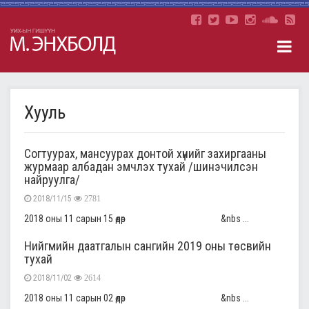
Хууль
Согтуурах, мансуурах донтой хүнийг захиргааны
журмаар албадан эмчлэх тухай /шинэчилсэн
найруулга/
2018/11/15
2781
2018 оны 11 сарын 15 өдөр &nbs ...
Нийгмийн даатгалын сангийн 2019 оны төсвийн
тухай
2018/11/02
2614
2018 оны 11 сарын 02 өдөр &nbs ...