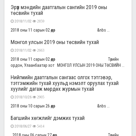
Эрүүл мэндийн даатгалын сангийн 2019 оны
төсвийн тухай
2018/11/02
2859
2018 оны 11 сарын 02 өдөр &nbs ...
Монгол улсын 2019 оны төсвийн тухай
2018/11/02
2663
2018 оны 11 сарын 02 өдөр Төрийн
ордон, Улаанбаатар хот МОНГОЛ УЛСЫН 2019 ОНЫ ТӨСВИЙН ...
Нийгмийн даатгалын сангаас олгох тэтгэвэр,
тэтгэмжийн тухай хуульд нэмэлт оруулах тухай
хуулийг дагаж мөрдөх журмын тухай
2018/10/26
2905
2018 оны 10 сарын 26 өдөр &nbs ...
Багшийн хөгжлийг дэмжих тухай
2018/06/27
5414
2018 оны 06 сарын 27 өдөр Төрийн