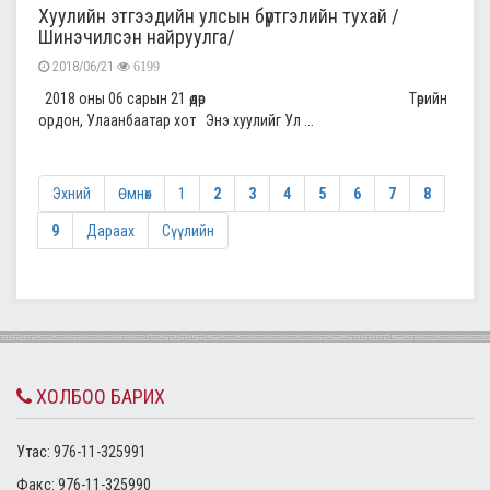
Хуулийн этгээдийн улсын бүртгэлийн тухай /
Шинэчилсэн найруулга/
2018/06/21
6199
2018 оны 06 сарын 21 өдөр Төрийн
ордон, Улаанбаатар хот Энэ хуулийг Ул ...
Эхний
Өмнөх
1
2
3
4
5
6
7
8
9
Дараах
Сүүлийн
ХОЛБОО БАРИХ
Утас: 976-11-325991
Факс: 976-11-325990