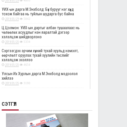
2019/01/29
4893
УИХ-ын дарга М.Энхболд: Бүх бурууг нэг хүнд
тохож байгаа нь туйлын шударга бус байна
2019/01/29
5042
Ц.Цолмон: УИХ-ын даргыг албан тушаалаас нь
чөлөөлөх асуудлыг нэн яаралтай дэгээр
хэлэлцэж шийдвэрлэнэ
2019/01/25
5334
Сэргээгдэх эрчим хүчний тухай хуульд нэмэлт,
өөрчлөлт оруулах тухай хуулийн төслийг
хэлэлцэж эхэллээ
2019/01/25
4654
Улсын Их Хурлын дарга М.Энхболд мэдээлэл
хийлээ
2019/01/25
3190
Төрийн албаны тухай хуулийг хэрэгжүүлэхтэй
холбоотой тогтоолын төслүүдийн анхны
хэлэлцүүлгийг дэмжлээ
СЭТГҮҮЛ
2019/01/25
2871
Улсын Их Хурлын тогтоолын төслүүдийг эцсийн
хэлэлцүүлэгт шилжүүлэв
2019/01/24
2332