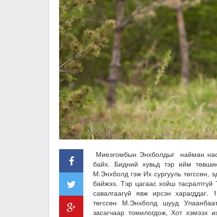
Миеэгомбын Энхболдыг найман наста
байх. Бидний хувьд тэр ийм төвши
М.Энхболд гэж Их сургууль төгссөн, э
байжээ. Тэр цагаас хойш тасралтгүй 
савалгаагүй явж ирсэн харагддаг. 
төгссөн М.Энхболд шууд Улаанбаат
засагчаар томилогдож, Хот хэмээх и