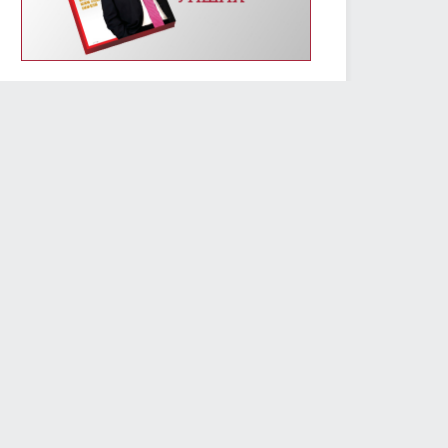
УИХ-ын энэ долоо хоногийн үйл ажиллагааны
хуваарь /2019.01.14-01.18/
2019/01/14
2407
Монгол Улсын Үндсэн хуулийн өдрөөр
Д.Сүхбаатарын хөшөөнд цэцэг өргөж, Их эзэн
Чингис хааны хөшөөнд хүндэтгэл үзүүлэв
2019/01/13
2303
МОНГОЛ УЛСЫН ҮНДСЭН ХУУЛИЙН ӨДРИЙН
МЭНДЧИЛГЭЭ
2019/01/13
5783
Төслийг анхны хэлэлцүүлэгт шилжүүлж, УИХ-ын
гишүүний бүрэн эрхийг түдгэлзүүлэх асуудлаар УИХ
дахь АН-ын бүлэг завсарлага авав
2019/01/11
2422
Улсын Их Хурлын дарга М.Энхболд бүх нийтийн
жагсаалд оролцогчдын шаардлагад албан
бичгээр хариу өгөв
2019/01/10
2736