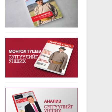
УИХ-ын дарга М.Энхболдын гаргасан зарчмын
зөрүүтэй санал гишүүдийн 72.7 хувийн дэмжлэг
авлаа
2019/01/23
3779
Улсын Их Хурал - Энэ долоо хоногт /2019.01.14-
18/
2019/01/21
3337
УИХ-ын энэ долоо хоногийн үйл ажиллагааны
хуваарь /2019.01.21-25/
2019/01/21
2370
УИХ-ын чуулганы хуралдааны дэгийн тухай
хуульд нэмэлт оруулах тухай хуулийг баталж,
дөрвөн хуулийн төслийг анхны хэлэлцүүлэгт
шилжүүллээ
2019/01/18
2556
Төрийн албаны тухай хуулийг хэрэгжүүлэхтэй
холбогдсон тогтоолын төслүүдийг анхны
хэлэлцүүлэгт шилжүүлэв
2019/01/18
2356
Улсын Их Хурал - Энэ долоо хоногт /2019.01.07-
13/
2019/01/14
3226