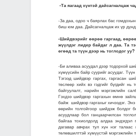
-Та яагаад хүнтэй дайсагнал­цаж ч
-За даа, одоо ч баярлах бас гом­дохын
биш юм даа. Дайсагналцаж их үр дүнд 
-Шийдвэрийг өөрөө гаргаад, өөрөө
жүүлдэг лидер байдаг л даа. Та тэ
өгөөд та түүн дээр нь тоглодог уу?
-Би аливаа асуудал дээр тодор­хой ш
хүмүүсийн байр суурийг асуудаг. Түүн
Тэгээд шийдвэр гаргах, гаргасан ши
төслөөр хийх вэ гэдгийг бүгдийг нь 
байгуулалт, нарийн мэргэж­лийн с
Гэхдээ шийдвэр гаргахын өмнө зайлш
байж шийдвэр гаргахыг хичээдэг. Эн
өөрийн толгойгоор шийдэж болдог б
асуудлаар бол ганцаар­чилсан тогло
байгаа тохиолдолд алдаа эндэгдэл 
дагавар авчрах тул хүн нэг талаас 
төлөвшилт­тэй хүмүүстэй мэргэжлийн