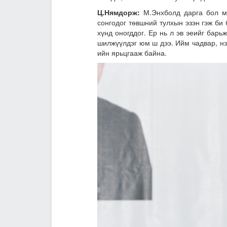
Ц.Нямдорж:
М.Энхболд дарга бол ма
сонгодог төвшний тулхын эзэн гэж би 
хүнд оногддог. Ер нь л эв эеийг барь
шилжүүлдэг юм ш дээ. Ийм чадвар, нэр
ийн ярьцгааж байна.