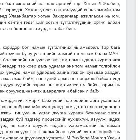
н бэлтгэж өгсний нэг яах аргагүй тэр. Хотын Л.Энэбиш,
г нэрлэдэг. Хотод зүтгэсэн он жилүүдийнх нь хамгийн том
өөд Улаанбаатар хотын Захирагчаар ажилласан нь юм.
йн сэнтий гэдэг шиг хотын зүтгэлтнүүдийн оргил албан
тгэсэн болгон нь ч хүрдэг алба биш.
ь коридор бол намын зүтгэлтнийх нь амьдрал. Тэр бага
рийн хүчин буюу улс төрийн хамгийн том нам болох МАН-
эр бол жирийн гишүүнээс энэ том намын дарга хүртэл явж
Өнөөдөр тэр хоёр дахь удаагаа энэ том намыг толгойлон
х үеүдэд намыг удирдаж байна гэж би хувьдаа хардаг.
эвэлзэхээ байж, нэг хүний эрхшээл ноёрхож байсан үед
аядуу түүнийг зарим нь номгочилсон ч байх, зарим нь
өөн оруулж шинэчлэх шаардлага ч байсан л байх.
тэмцдэггүй. Ямар ч бэрх үеийг тэр өөрийн арга ухаанаар
лласан хоёр жилийн хугацаанд нам дотор олон хөдөлгөөн
лжиж, гишүүд нь удтал дуугаа хурааж бухимдаж явсан
вагдаж буй тэдгээр процессийг нухчихгүй, явуулж чадаж
 үед нь салхи оруулж чадсан. Харамсалтай нь намаа
д төлөвшүүлэх гэж чармайсан түүний зүтгэл өөрийг нь
т ажлаас огцруулахад хүргэсэн. М.Энхболд Монгол Улсын