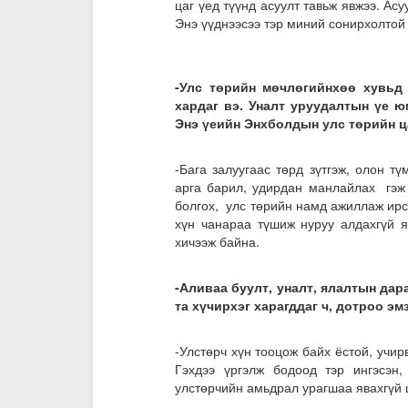
цаг үед түүнд асуулт тавьж явжээ. Ас
Энэ үүднээсээ тэр миний сонирхолтой
-Улс төрийн мөчлөгийнхөө хувьд
хардаг вэ. Уналт уруудалтын үе ю
Энэ үеийн Энхболдын улс төрийн ца
-Бага залуугаас төрд зүтгэж, олон т
арга барил, удирдан манлайлах гэж 
болгох, улс төрийн намд ажиллаж ирсэ
хүн чанараа түшиж нуруу алдахгүй я
хичээж байна.
-Аливаа буулт, уналт
, ялалт
ын дара
та хүчирхэг харагддаг ч, дотроо эм
-Улстөрч хүн тооцож байх ёстой, учир
Гэхдээ үргэлж бодоод тэр ингэсэн,
улстөрчийн амьдрал урагшаа явахгүй