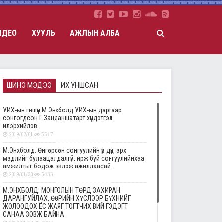
ИДЕО
ХУУЛЬ
АЖЛЫН АЛБА
ШИНЭ МЭДЭЭ
ИХ УНШСАН
УИХ-ын гишүүн М.Энхболд УИХ-ын даргаар
сонгогдсон Г.Занданшатарт хүндэтгэл
илэрхийлэв
2019/02/01
5517
М.Энхболд: Өнгөрсөн сонгуулийн үр дүн, эрх
мэдлийг булаацалдалгүй, ирж буй сонгуулийнхаа
амжилтыг бодож эвлэж ажиллаасай.
2019/01/30
5433
М.ЭНХБОЛД: МОНГОЛЫН ТӨРД ЗАХИРАН
ДАРАНГУЙЛАХ, ӨӨРИЙН ХҮСЛЭЭР БҮХНИЙГ
ЖОЛООДОХ ЁС ЖАЯГ ТОГТЧИХ ВИЙ ГЭДЭГТ
САНАА ЗОВЖ БАЙНА