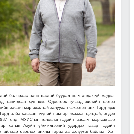
й балчраас наян настай буурал нь ч андахгүй мэддэг
нд танигдсан хүн юм. Одоогоос гучаад жилийн тэртээ
дийн засагч мэргэжилтэй залуухан сэхээтэн анх Төрд ирж
Төрд алба хашсан түүний намтар ихээхэн цэгцтэй, элдэв
1987 онд МУИС-ыг төлөвлөгч-эдийн засагч мэргэжлээр
ар хотын Ахуйн үйлчилгээний удирдах газарт эдийн
х айлаар овоглох анхны гараагаа эхлүүлж байлаа. Хот