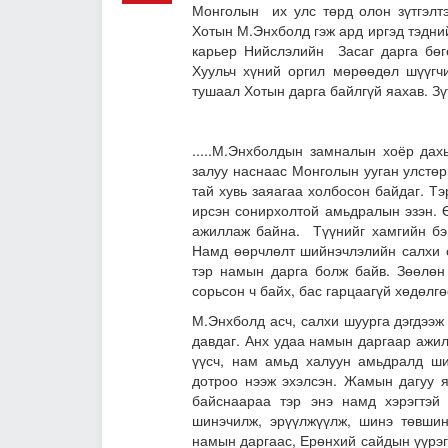
Монголын их улс төрд олон зүтгэлтэ
Хотын М.Энхболд гэж ард иргэд тэдний
карьер Нийслэлийн Засаг дарга бөг
Хуульч хүний оргил мөрөөдөл шүүгчи
тушаал Хотын дарга байлгүй яахав. Зү
.....М.Энхболдын замналын хоёр дах
залуу наснаас Монголын ууган улстө
тай хувь заяагаа холбосон байдаг. Т
ирсэн сонирхолтой амьдралын эзэн. 
ажиллаж байна. Түүнийг хамгийн бэр
Намд өөрчлөлт шийнэчлэлийн салхи с
тэр намын дарга болж байв. Зөөлөн 
сорьсон ч байх, бас гарцаагүй хөдөлг
М.Энхболд асч, салхи шуурга дэгдээж 
давдаг. Анх удаа намын даргаар ажи
үүсч, нам амьд халуун амьдралд ши
дотроо нээж эхэлсэн. Жамын дагуу я
байснаараа тэр энэ намд хэрэгтэй
шинэчилж, эрүүлжүүлж, шинэ төвшин
намын даргаас, Ерөнхий сайдын үүрэг