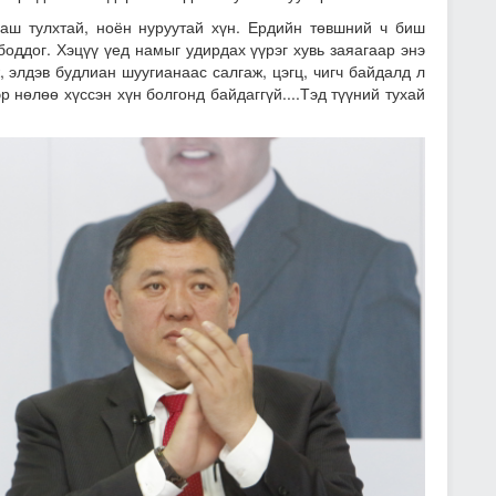
ш тулхтай, ноён нуруутай хүн. Ердийн төвшний ч биш
боддог. Хэцүү үед намыг удирдах үүрэг хувь заяагаар энэ
ж, элдэв будлиан шуугианаас салгаж, цэгц, чигч байдалд л
 нөлөө хүссэн хүн болгонд байдаггүй....Тэд түүний тухай