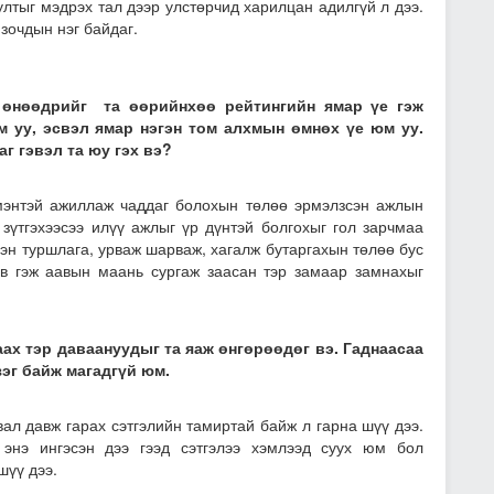
уултыг мэдрэх тал дээр улстөрчид харилцан адилгүй л дээ.
 зочдын нэг байдаг.
 өнөөдрийг та өөрийн­хөө рейтингийн ямар үе гэж
м уу, эсвэл ямар нэгэн том алхмын өмнөх үе юм уу.
г гэвэл та юу гэх вэ?
үмэнтэй ажиллаж чад­даг болохын төлөө эрмэлзсэн ажлын
зүтгэхээсээ илүү ажлыг үр дүнтэй болгохыг гол зарчмаа
н турш­лага, урваж шарваж, хагалж бутар­гахын төлөө бус
в гэж аавын маань сургаж заасан тэр замаар замнахыг
ах тэр даваануудыг та яаж өнгөрөөдөг вэ. Гаднаасаа
зэг байж магадгүй юм.
вал давж гарах сэтгэлийн тамиртай байж л гарна шүү дээ.
 энэ ингэсэн дээ гээд сэтгэлээ хэмлээд суух юм бол
 шүү дээ.