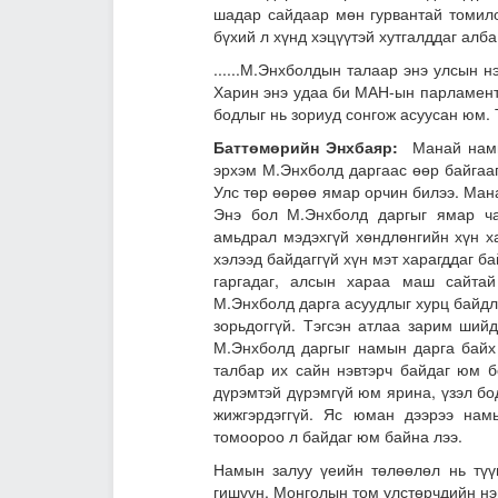
шадар сайдаар мөн гурвантай томил
бүхий л хүнд хэцүүтэй хутгалддаг алба
......М.Энхболдын талаар энэ улсын нэ
Харин энэ удаа би МАН-ын парламент 
бодлыг нь зориуд сонгож асуусан юм.
Баттөмөрийн Энхбаяр:
Манай намы
эрхэм М.Энхболд даргаас өөр байгаагү
Улс төр өөрөө ямар орчин билээ. Ман
Энэ бол М.Энхболд даргыг ямар ча
амьдрал мэдэхгүй хөндлөнгийн хүн ха
хэлээд байдаггүй хүн мэт харагддаг ба
гаргадаг, алсын хараа маш сайтай
М.Энхболд дарга асуудлыг хурц байдл
зорьдоггүй. Тэгсэн атлаа зарим ший
М.Энхболд даргыг намын дарга байх
талбар их сайн нэвтэрч байдаг юм б
дүрэмтэй дүрэмгүй юм ярина, үзэл бод
жижгэрдэггүй. Яс юман дээрээ нам
томоороо л байдаг юм байна лээ.
Намын залуу үеийн төлөөлөл нь түү
гишүүн, Монголын том улстөрчдийн нэ