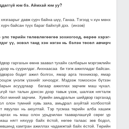
аддаггүй юм бэ. Аймхай юм уу?
 хязгаарыг давж сурч байна шүү, Ганаа. Тэгээд ч хүн мөнх
хүрч байсан түүх бараг байхгүй дээ. (инээв)
 улс төрийн төлөвлөгөө­гөө зохиогоод, өөрөө хэрэг­
гдэг үү, эсвэл танд хэн нэгэн нь бэлэн төсөл авчирч
ийдвэр гаргахын өмнө заавал тухайн салбарын мэргэжлийн
 дээр нь суурилдаг. Анхнаасаа би тэгж ажилладаг байсан.
йдвэрээ бодит ажил болгох, ямар арга техникээр, ямар
тооцож үнэлж үзэхийг хичээдэг. Мэдээж томоохон бүтээн
албарын асуудлаар багаар ажиллах зарчим маш чухал.
гүй тал талын дэнсэн дээр тавьж үзэж, шалгаж нягталж
э бол миний зарчим. Хувийн амьдралын шийдвэр гаргахад
ол олон түмний хувь заяа, амьдрал ахуйтай холбоотой
лт явуулах нь аюултай. Тэр тусмаа төрийн алба хашиж
гаргах нь маш олон урьдчилан тааварлашгүй сөрөг үр
маш нягт няхуур байх ёстой, нөгөө талаас зөв бодол,
 төвшинд хамтран ажиллах чадамжтай байх ёстой. Төрийн