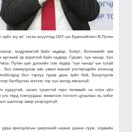
гол зүйл юу вэ” гэсэн асуултад ОХУ-ын Ерөнхийлөгч В.Путин
ухаалаг, мэдрэмжтэй байх чадвар. Хоёрт, боломжийг зөв
х иргэний эр зоригтой байх чадвар. Гуравт, хүн чанар. Хүн
элжээ. Путин шиг дэлхийн том лидер “хүн чанар”-ын тухай
г. Энэ хэмжүүрээр авч үзвэл манай улстөрчдийн ихэнхэд
нхболдод бол тэрхүү гурав дахь зүйл бий. Боорлуулж
лгээр балбуулах мэтээс тэр хүн ангид явсангүй.
үн нуруутай, хачин түшигтэй төрх төлөвийг нь олон үйл
улс төрд томчуудаас жижигхэн тоглолт цухалзах нь элбэг
мэт шалчгар авир үнэртдэггүй.
 удаа ярилцлагын ширээний наана цаана сууж, элдвийн