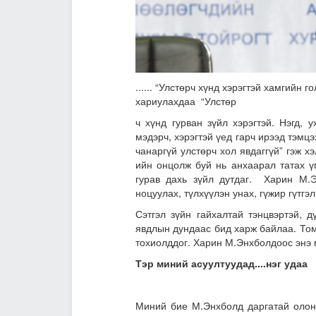
...... “Улстөрч хүнд хэрэгтэй хамгийн 
хариулахдаа “Улстөр
ч хүнд гурван зүйл хэрэгтэй. Нэгд, 
мэдэрч, хэрэгтэй үед гарч ирээд тэмцэ
чанаргүй улстөрч хол явдаггүй” гэж х
ийн онцолж буй нь анхаарал татах ү
гурав дахь зүйл дутдаг. Харин М.Э
ноцуулах, түлхүүлэн унах, гүжир гүтгэ
Сэтгэл зүйн гайхалтай тэнцвэртэй, д
явдлын дундаас бид харж байлаа. Том 
тохиолддог. Харин М.Энхболдоос энэ 
Тэр миний асуултуудад....нэг удаа
Миний бие М.Энхболд даргатай олон