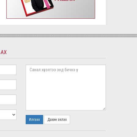
УИХ-ын энэ долоо хоногийн үйл ажиллагааны
хуваарь /2019.01.14-01.18/
2019/01/14
2408
Монгол Улсын Үндсэн хуулийн өдрөөр
Д.Сүхбаатарын хөшөөнд цэцэг өргөж, Их эзэн
Чингис хааны хөшөөнд хүндэтгэл үзүүлэв
2019/01/13
2303
ВАХ
МОНГОЛ УЛСЫН ҮНДСЭН ХУУЛИЙН ӨДРИЙН
МЭНДЧИЛГЭЭ
2019/01/13
5785
Төслийг анхны хэлэлцүүлэгт шилжүүлж, УИХ-ын
гишүүний бүрэн эрхийг түдгэлзүүлэх асуудлаар УИХ
дахь АН-ын бүлэг завсарлага авав
2019/01/11
2422
Улсын Их Хурлын дарга М.Энхболд бүх нийтийн
жагсаалд оролцогчдын шаардлагад албан
бичгээр хариу өгөв
2019/01/10
2736
Илгээх
Дахин эхлэх