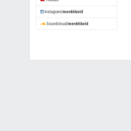
Instagram
/menkhbold
Soundcloud
/menkhbold