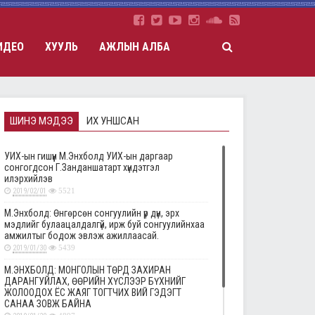
ИДЕО
ХУУЛЬ
АЖЛЫН АЛБА
ШИНЭ МЭДЭЭ
ИХ УНШСАН
УИХ-ын гишүүн М.Энхболд УИХ-ын даргаар
сонгогдсон Г.Занданшатарт хүндэтгэл
илэрхийлэв
2019/02/01
5521
М.Энхболд: Өнгөрсөн сонгуулийн үр дүн, эрх
мэдлийг булаацалдалгүй, ирж буй сонгуулийнхаа
амжилтыг бодож эвлэж ажиллаасай.
2019/01/30
5439
М.ЭНХБОЛД: МОНГОЛЫН ТӨРД ЗАХИРАН
ДАРАНГУЙЛАХ, ӨӨРИЙН ХҮСЛЭЭР БҮХНИЙГ
ЖОЛООДОХ ЁС ЖАЯГ ТОГТЧИХ ВИЙ ГЭДЭГТ
САНАА ЗОВЖ БАЙНА