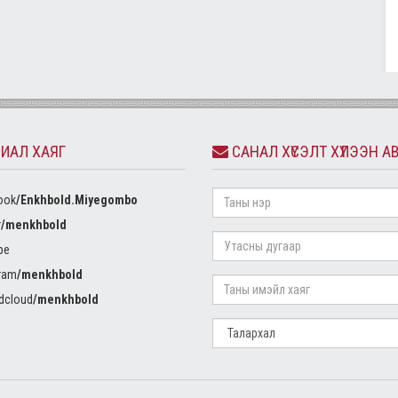
ИАЛ ХАЯГ
САНАЛ ХҮСЭЛТ ХҮЛЭЭН А
ook
/Enkhbold.Miyegombo
r
/menkhbold
be
ram
/menkhbold
dcloud
/menkhbold