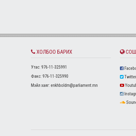
ХОЛБОО БАРИХ
СОШ
Утас: 976-11-325991
Faceb
Факс: 976-11-325990
Twitte
Mэйл хаяг:
enkhboldm@parliament.mn
Youtu
Instag
Soun