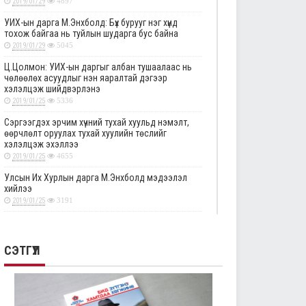
2019/01/29
4897
УИХ-ын дарга М.Энхболд: Бүх бурууг нэг хүнд
тохож байгаа нь туйлын шударга бус байна
2019/01/29
5045
Ц.Цолмон: УИХ-ын даргыг албан тушаалаас нь
чөлөөлөх асуудлыг нэн яаралтай дэгээр
хэлэлцэж шийдвэрлэнэ
2019/01/25
5336
Сэргээгдэх эрчим хүчний тухай хуульд нэмэлт,
өөрчлөлт оруулах тухай хуулийн төслийг
хэлэлцэж эхэллээ
2019/01/25
4655
Улсын Их Хурлын дарга М.Энхболд мэдээлэл
хийлээ
2019/01/25
3191
Төрийн албаны тухай хуулийг хэрэгжүүлэхтэй
холбоотой тогтоолын төслүүдийн анхны
хэлэлцүүлгийг дэмжлээ
СЭТГҮҮЛ
2019/01/25
2871
Улсын Их Хурлын тогтоолын төслүүдийг эцсийн
хэлэлцүүлэгт шилжүүлэв
2019/01/24
2332