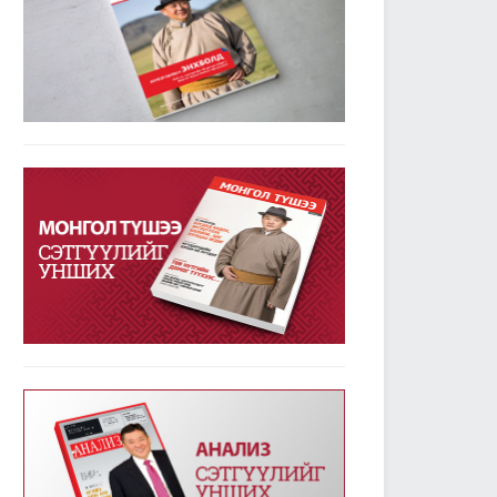
УИХ-ын дарга М.Энхболдын гаргасан зарчмын
зөрүүтэй санал гишүүдийн 72.7 хувийн дэмжлэг
авлаа
2019/01/23
3779
Улсын Их Хурал - Энэ долоо хоногт /2019.01.14-
18/
2019/01/21
3342
УИХ-ын энэ долоо хоногийн үйл ажиллагааны
хуваарь /2019.01.21-25/
2019/01/21
2370
УИХ-ын чуулганы хуралдааны дэгийн тухай
хуульд нэмэлт оруулах тухай хуулийг баталж,
дөрвөн хуулийн төслийг анхны хэлэлцүүлэгт
шилжүүллээ
2019/01/18
2557
Төрийн албаны тухай хуулийг хэрэгжүүлэхтэй
холбогдсон тогтоолын төслүүдийг анхны
хэлэлцүүлэгт шилжүүлэв
2019/01/18
2357
Улсын Их Хурал - Энэ долоо хоногт /2019.01.07-
13/
2019/01/14
3228