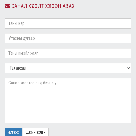
САНАЛ ХҮСЭЛТ ХҮЛЭЭН АВАХ
Илгээх
Дахин эхлэх