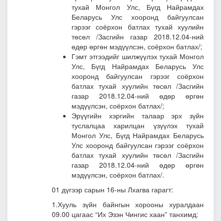
тухай Монгол Улс, Бүгд Найрамдах
Беларусь Улс хооронд байгуулсан
гэрээг соёрхон батлах тухай хуулийн
төсөл
/Засгийн газар 2018.12.04-ний
өдөр өргөн мэдүүлсэн, соёрхон батлах/;
Гэмт этгээдийг шилжүүлэх тухай Монгол
Улс, Бүгд Найрамдах Беларусь Улс
хооронд байгуулсан гэрээг соёрхон
батлах тухай хуулийн төсөл
/Засгийн
газар 2018.12.04-ний өдөр өргөн
мэдүүлсэн, соёрхон батлах/;
Эрүүгийн хэргийн талаар эрх зүйн
туслалцаа харилцан үзүүлэх тухай
Монгол Улс, Бүгд Найрамдах Беларусь
Улс хооронд байгуулсан гэрээг соёрхон
батлах тухай хуулийн төсөл
/Засгийн
газар 2018.12.04-ний өдөр өргөн
мэдүүлсэн, соёрхон батлах/.
01 дүгээр сарын 16-ны Лхагва гарагт:
1.Хууль зүйн байнгын хорооны хуралдаан
09.00 цагаас “Их Эзэн Чингис хаан” танхимд: