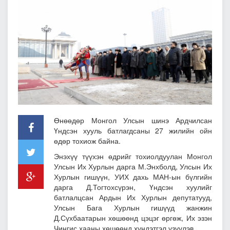
Өнөөдөр Монгол Улсын шинэ Ардчилсан
Үндсэн хууль батлагдсаны 27 жилийн ойн
өдөр тохиож байна.
Энэхүү түүхэн өдрийг тохиолдуулан Монгол
Улсын Их Хурлын дарга М.Энхболд, Улсын Их
Хурлын гишүүн, УИХ дахь МАН-ын бүлгийн
дарга Д.Тогтохсүрэн, Үндсэн хуулийг
батлалцсан Ардын Их Хурлын депутатууд,
Улсын Бага Хурлын гишүүд жанжин
Д.Сүхбаатарын хөшөөнд цэцэг өргөж, Их эзэн
Чингис хааны хөшөөнд хүндэтгэл үзүүлэв.