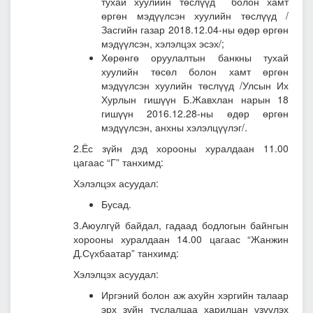
тухай хуулийн төслүүд болон хамт
өргөн мэдүүлсэн хуулийн төслүүд
/
Засгийн газар 2018.12.04-ны өдөр өргөн
мэдүүлсэн, хэлэлцэх эсэх/;
Хөрөнгө оруулалтын банкны тухай
хуулийн төсөл болон хамт өргөн
мэдүүлсэн хуулийн төслүүд
/Улсын Их
Хурлын гишүүн Б.Жавхлан нарын 18
гишүүн 2016.12.28-ны өдөр өргөн
мэдүүлсэн, анхны хэлэлцүүлэг/.
2.Ёс зүйн дэд хорооны хуралдаан 11.00
цагаас “Г” танхимд:
Хэлэлцэх асуудал:
Бусад.
3.Аюулгүй байдал, гадаад бодлогын байнгын
хорооны хуралдаан 14.00 цагаас “Жанжин
Д.Сүхбаатар” танхимд:
Хэлэлцэх асуудал:
Иргэний болон аж ахуйн хэргийн талаар
эрх зүйн туслалцаа харилцан үзүүлэх