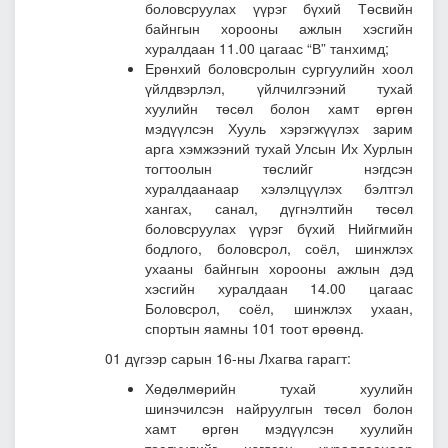
боловсруулах үүрэг бүхий Төсвийн
байнгын хорооны ажлын хэсгийн
хуралдаан 11.00 цагаас “В” танхимд;
Ерөнхий боловсролын сургуулийн хоол
үйлдвэрлэл, үйлчилгээний тухай
хуулийн төсөл болон хамт өргөн
мэдүүлсэн Хууль хэрэгжүүлэх зарим
арга хэмжээний тухай Улсын Их Хурлын
тогтоолын төслийг нэгдсэн
хуралдаанаар хэлэлцүүлэх бэлтгэл
хангах, санал, дүгнэлтийн төсөл
боловсруулах үүрэг бүхий Нийгмийн
бодлого, боловсрол, соёл, шинжлэх
ухааны байнгын хорооны ажлын дэд
хэсгийн хуралдаан 14.00 цагаас
Боловсрол, соёл, шинжлэх ухаан,
спортын яамны 101 тоот өрөөнд.
01 дүгээр сарын 16-ны Лхагва гарагт:
Хөдөлмөрийн тухай хуулийн
шинэчилсэн найруулгын төсөл болон
хамт өргөн мэдүүлсэн хуулийн