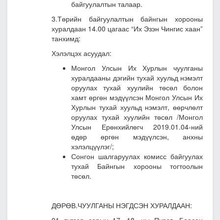
байгуулалтын талаар.
3.Төрийн байгуулалтын байнгын хорооны
хуралдаан 14.00 цагаас “Их Эзэн Чингис хаан”
танхимд:
Хэлэлцэх асуудал:
Монгол Улсын Их Хурлын чуулганы
хуралдааны дэгийн тухай хуульд нэмэлт
оруулах тухай хуулийн төсөл болон
хамт өргөн мэдүүлсэн Монгол Улсын Их
Хурлын тухай хуульд нэмэлт, өөрчлөлт
оруулах тухай хуулийн төсөл
/Монгол
Улсын Ерөнхийлөгч 2019.01.04-ний
өдөр өргөн мэдүүлсэн, анхны
хэлэлцүүлэг/;
Сонгон шалгаруулах комисс байгуулах
тухай Байнгын хорооны тогтоолын
төсөл.
ДӨРӨВ.ЧУУЛГАНЫ НЭГДСЭН ХУРАЛДААН: