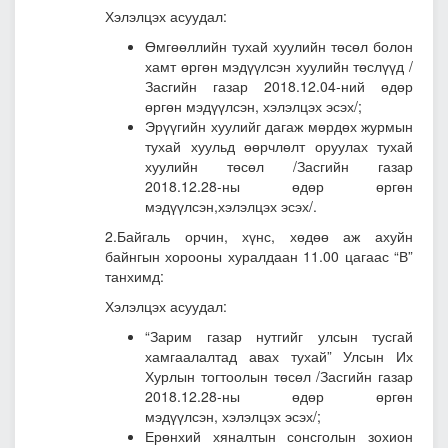
Хэлэлцэх асуудал:
Өмгөөллийн тухай хуулийн төсөл болон
хамт өргөн мэдүүлсэн хуулийн төслүүд
/
Засгийн газар 2018.12.04-ний өдөр
өргөн мэдүүлсэн, хэлэлцэх эсэх/;
Эрүүгийн хуулийг дагаж мөрдөх журмын
тухай хуульд өөрчлөлт оруулах тухай
хуулийн төсөл /Засгийн газар
2018.12.28-ны өдөр өргөн
мэдүүлсэн,хэлэлцэх эсэх/.
2.Байгаль орчин, хүнс, хөдөө аж ахуйн
байнгын хорооны хуралдаан 11.00 цагаас “В”
танхимд:
Хэлэлцэх асуудал:
“Зарим газар нутгийг улсын тусгай
хамгаалалтад авах тухай” Улсын Их
Хурлын тогтоолын төсөл
/Засгийн газар
2018.12.28-ны өдөр өргөн
мэдүүлсэн, хэлэлцэх эсэх/;
Ерөнхий хяналтын сонсголын зохион