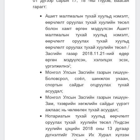
01 дүгээр сарын 17, 18 -ны Пүрэв, Баасан
гарагт:
Ашигт малтмалын тухай хуульд нэмэлт,
өөрчлөлт оруулах тухай хуулийн төсөл
болон хамт өргөн мэдүүлсэн Ашигт
малтмалын тухай хуульд нэмэлт,
өөрчлөлт оруулах тухай хуульд
өөрчлөлт оруулах тухай хуулийн төсөл
/
Засгийн газар 2018.11.21-ний өдөр
өргөн мэдүүлсэн, хэлэлцэх эсэх,
үргэлжилнэ/;
Монгол Улсын Засгийн газрын гишүүн-
Боловсрол, соёл, шинжлэх ухаан,
спортын сайдыг огцруулах тухай
асуудал
;
Монгол Улсын Засгийн газрын гишүүн-
Зам, тээврийн хөгжлийн сайдыг үүрэгт
ажлаас нь чөлөөлөх тухай асуудал
;
Нотариатын тухай хуульд өөрчлөлт
оруулах тухай хуулийн төсөл /Үндсэн
хуулийн цэцийн 2018 оны 13 дугаар
дүгнэлтийг Улсын Их Хурал хүлээн