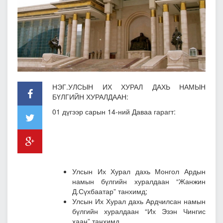
НЭГ.УЛСЫН ИХ ХУРАЛ ДАХЬ НАМЫН
БҮЛГИЙН ХУРАЛДААН:
01 дүгээр сарын 14-ний Даваа гарагт:
Улсын Их Хурал дахь Монгол Ардын
намын бүлгийн хуралдаан “Жанжин
Д.Сүхбаатар” танхимд;
Улсын Их Хурал дахь Ардчилсан намын
бүлгийн хуралдаан “Их Эзэн Чингис
хаан” танхимд.