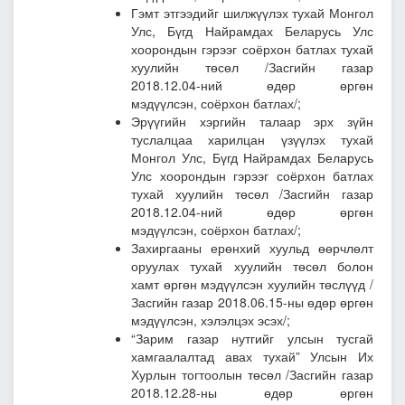
Гэмт этгээдийг шилжүүлэх тухай Монгол
Улс, Бүгд Найрамдах Беларусь Улс
хоорондын гэрээг соёрхон батлах тухай
хуулийн төсөл
/Засгийн газар
2018.12.04-ний өдөр өргөн
мэдүүлсэн, соёрхон батлах/;
Эрүүгийн хэргийн талаар эрх зүйн
туслалцаа харилцан үзүүлэх тухай
Монгол Улс, Бүгд Найрамдах Беларусь
Улс хоорондын гэрээг соёрхон батлах
тухай хуулийн төсөл
/Засгийн газар
2018.12.04-ний өдөр өргөн
мэдүүлсэн, соёрхон батлах/;
Захиргааны ерөнхий хуульд өөрчлөлт
оруулах тухай хуулийн төсөл болон
хамт өргөн мэдүүлсэн хуулийн төслүүд
/
Засгийн газар 2018.06.15-ны өдөр өргөн
мэдүүлсэн, хэлэлцэх эсэх/;
“Зарим газар нутгийг улсын тусгай
хамгаалалтад авах тухай” Улсын Их
Хурлын тогтоолын төсөл
/Засгийн газар
2018.12.28-ны өдөр өргөн