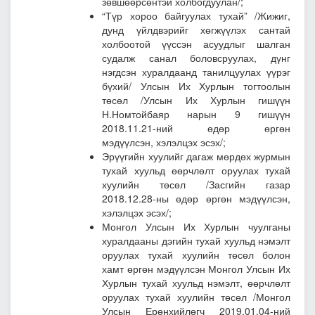
зөвшөөрсөнтэй холбогдуулан/;
“Түр хороо байгуулах тухай” /Жижиг,
дунд үйлдвэрийг хөгжүүлэх сантай
холбоотой үүссэн асуудлыг шалган
судалж санал боловсруулах, дүнг
нэгдсэн хуралдаанд танилцуулах үүрэг
бүхий/
Улсын Их Хурлын тогтоолын
төсөл
/Улсын Их Хурлын гишүүн
Н.Номтойбаяр нарын 9 гишүүн
2018.11.21-ний өдөр өргөн
мэдүүлсэн, хэлэлцэх эсэх/;
Эрүүгийн хуулийг дагаж мөрдөх журмын
тухай хуульд өөрчлөлт оруулах тухай
хуулийн төсөл
/Засгийн газар
2018.12.28-ны өдөр өргөн мэдүүлсэн,
хэлэлцэх эсэх/;
Монгол Улсын Их Хурлын чуулганы
хуралдааны дэгийн тухай хуульд нэмэлт
оруулах тухай хуулийн төсөл болон
хамт өргөн мэдүүлсэн Монгол Улсын Их
Хурлын тухай хуульд нэмэлт, өөрчлөлт
оруулах тухай хуулийн төсөл
/Монгол
Улсын Ерөнхийлөгч 2019.01.04-ний