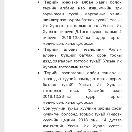
“Төрийн жинхэнэ албан хаагч болон
төрийн албанд нэр дэвшигчийн эрх
зөрчигдсөн тухай маргааныг хянан
шийдвэрлэх журам батлах тухай” Улсын
Их Хурлын тогтоолын төсөл
/Улсын Их
Хурлын гишүүн Д.Тогтохсүрэн нарын 4
гишүүн 2018.12.07-ны өдөр өргөн
мэдүүлсэн, хэлэлцэх эсэх/;
“Төрийн албаны зөвлөлийн Ажлын
албаны бүтцийг батлах, орон тооны
дээд хязгаарыг тогтоох тухай” Улсын Их
Хурлын тогтоолын төсөл;
“Төрийн захиргааны албан тушаалын
зэрэг дэв түүний нэмэгдэл олгох журам
батлах тухай” Улсын Их Хурлын
тогтоолын төсөл
/Засгийн газар
2018.12.28-ны өдөр өргөн
мэдүүлсэн, хэлэлцэх эсэх/;
Сонгуулийн тухай хуулийн зарим хэсэг
хүчингүй болсонд тооцох тухай /Үндсэн
хуулийн цэцийн 2018 оны 14 дүгээр
дүгнэлтийг Улсын Их Хурал хүлээн
зөвшөөрсөнтэй холбогдуулан/;