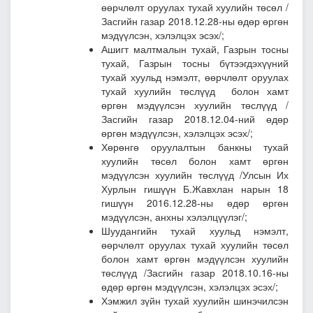
өөрчлөлт оруулах тухай хуулийн төсөл
/
Засгийн газар 2018.12.28-ны өдөр өргөн
мэдүүлсэн, хэлэлцэх эсэх/;
Ашигт малтмалын тухай, Газрын тосны
тухай, Газрын тосны бүтээгдэхүүний
тухай хуульд нэмэлт, өөрчлөлт оруулах
тухай хуулийн төслүүд болон хамт
өргөн мэдүүлсэн хуулийн төслүүд
/
Засгийн газар 2018.12.04-ний өдөр
өргөн мэдүүлсэн, хэлэлцэх эсэх/;
Хөрөнгө оруулалтын банкны тухай
хуулийн төсөл болон хамт өргөн
мэдүүлсэн хуулийн төслүүд
/Улсын Их
Хурлын гишүүн Б.Жавхлан нарын 18
гишүүн 2016.12.28-ны өдөр өргөн
мэдүүлсэн, анхны хэлэлцүүлэг/;
Шуудангийн тухай хуульд нэмэлт,
өөрчлөлт оруулах тухай хуулийн төсөл
болон хамт өргөн мэдүүлсэн хуулийн
төслүүд
/Засгийн газар 2018.10.16-ны
өдөр өргөн мэдүүлсэн, хэлэлцэх эсэх/;
Хэмжил зүйн тухай хуулийн шинэчилсэн