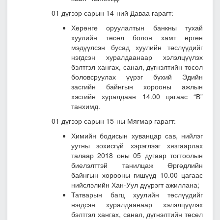
01 дүгээр сарын 14-ний Даваа гарагт:
Хөрөнгө оруулалтын банкны тухай
хуулийн төсөл болон хамт өргөн
мэдүүлсэн бусад хуулийн төслүүдийг
нэгдсэн хуралдаанаар хэлэлцүүлэх
бэлтгэл хангах, санал, дүгнэлтийн төсөл
боловсруулах үүрэг бүхий Эдийн
засгийн байнгын хорооны ажлын
хэсгийн хуралдаан 14.00 цагаас “В”
танхимд.
01 дүгээр сарын 15-ны Мягмар гарагт:
Химийн бодисын хуванцар сав, нийлэг
уутны зохисгүй хэрэглээг хязгаарлах
талаар 2018 оны 05 дугаар тогтоолын
биелэлттэй танилцаж Өргөдлийн
байнгын хорооны гишүүд 10.00 цагаас
нийслэлийн Хан-Уул дүүрэгт ажиллана;
Татварын багц хуулийн төслүүдийг
нэгдсэн хуралдаанаар хэлэлцүүлэх
бэлтгэл хангах, санал, дүгнэлтийн төсөл