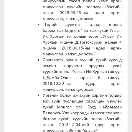
найруулгын төсөл болон хамт өргөн
мэдүүлсэн хуулийн төслүүд
/Засгийн
газар 2018.06.26-ны өдөр өргөн
мэдүүлсэн, хэлэлцэх эсэх/;
“
Төрийн аудитын талаар төрөөс
баримтлах бодлого” батлах тухай Улсын
Их Хурлын тогтоолын төсөл
/Улсын Их
Хурлын гишүүн Д.Тогтохсүрэн нарын 4
гишүүн 2018.06.15-ны өдөр өргөн
мэдүүлсэн, хэлэлцэх эсэх/;
Сэргээгдэх эрчим хүчний тухай хуульд
нэмэлт, өөрчлөлт оруулах тухай
хуулийн төсөл
/Улсын Их Хурлын гишүүн
Д.Дамба-Очир нарын 6 гишүүн
2018.10.30-ны өдөр өргөн
мэдүүлсэн, хэлэлцэх эсэх/;
Иргэний болон аж ахуйн хэргийн талаар
эрх зүйн туслалцаа харилцан үзүүлэх
тухай Монгол Улс, Бүгд Найрамдах
Беларусь Улс хоорондын гэрээг соёрхон
батлах тухай хуулийн төсөл
/Засгийн
газар 2018.12.04-ний өдөр өргөн
мэдүүлсэн, соёрхон батлах/;