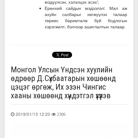
мэдүүлсэн, хэлэлцэх эсэх/;
Ерөнхий сайдын мэдээлэл: Мал аж
ахуйн салбарыг хөгжүүлэх талаар
төрөөс баримталж буй бодлогын
хэрэгжилт, бэлчээр ашиглалтын талаар.
Монгол Улсын Үндсэн хуулийн
өдрөөр Д.Сүхбаатарын хөшөөнд
цэцэг өргөж, Их эзэн Чингис
хааны хөшөөнд хүндэтгэл үзүүлэв
2019/01/13 12:20
2306