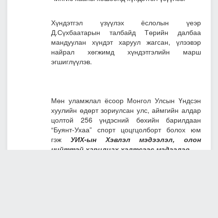
Хүндэтгэл үзүүлэх ёслолын үеэр
Д.Сүхбаатарын талбайд Төрийн далбаа
мандуулан хүндэт харуул жагсан, үлээвэр
найрал хөгжимд хүндэтгэлийн марш
эгшиглүүлэв.
Мөн уламжлал ёсоор Монгол Улсын Үндсэн
хуулийн өдөрт зориулсан улс, аймгийн алдар
цолтой 256 үндэсний бөхийн барилдаан
“Буянт-Ухаа” спорт цоцгцолборт болох юм
гэж
УИХ-ын Хэвлэл мэдээлэл, олон
нийттэй харилцах хэлтсээс мэдээлэв.
МОНГОЛ УЛСЫН ҮНДСЭН