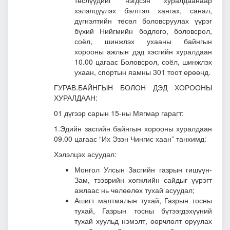
төслүүдийг нэгдсэн хуралдаанаар
хэлэлцүүлэх бэлтгэл хангах, санал,
дүгнэлтийн төсөл боловсруулах үүрэг
бүхий Нийгмийн бодлого, боловсрол,
соёл, шинжлэх ухааны байнгын
хорооны ажлын дэд хэсгийн хуралдаан
10.00 цагаас Боловсрол, соёл, шинжлэх
ухаан, спортын яамны 301 тоот өрөөнд.
ГУРАВ.БАЙНГЫН БОЛОН ДЭД ХОРООНЫ
ХУРАЛДААН:
01 дүгээр сарын 15-ны Мягмар гарагт:
1.Эдийн засгийн байнгын хорооны хуралдаан
09.00 цагаас “Их Эзэн Чингис хаан” танхимд:
Хэлэлцэх асуудал:
Монгол Улсын Засгийн газрын гишүүн-
Зам, тээврийн хөгжлийн сайдыг үүрэгт
ажлаас нь чөлөөлөх тухай асуудал
;
Ашигт малтмалын тухай, Газрын тосны
тухай, Газрын тосны бүтээгдэхүүний
тухай хуульд нэмэлт, өөрчлөлт оруулах