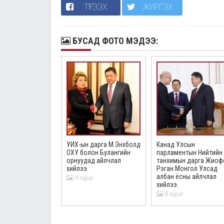
ТҮГЭЭХ
ЖИРГЭХ
БУСАД ФОТО МЭДЭЭ:
д: Түүх үнэнээрээ
УИХ-ын дарга М.Энхболд
Канад Улсын
иртай. Жил бүрийн
ОХУ болон Булангийн
парламентын Нийтийн
г тэмдэглэлт
орнуудад айлчлал
танхимын дарга Жиоф
өдөр болголоо.
хийлээ.
Рэган Монгол Улсад
албан ёсны айлчлал
аг
9 зураг
хийлээ.
8 зураг