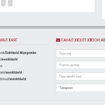
ИАЛ ХАЯГ
САНАЛ ХҮСЭЛТ ХҮЛЭЭН А
ook
/Enkhbold.Miyegombo
r
/menkhbold
be
ram
/menkhbold
dcloud
/menkhbold