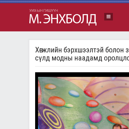
Хөгжлийн бэрхшээлтэй болон 
сүлд модны наадамд оролцло