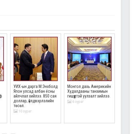
УИХ-ын дарга М.Энхболд
Монгол дахь Америкийн
Хүүхэд 
Япон улсад албан ёсны
Худалдааны танхимын
сайхан 
ф
айлчлал хийлээ. 850 сая
гишүүдтэй уулзалт хийлээ.
бүтээхи
доллар, үйлдвэрлэлийн
6 зураг
11 з
төсөл.
10 зураг