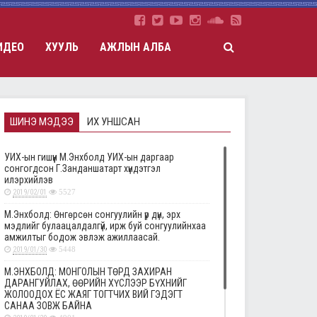
ИДЕО
ХУУЛЬ
АЖЛЫН АЛБА
ШИНЭ МЭДЭЭ
ИХ УНШСАН
УИХ-ын гишүүн М.Энхболд УИХ-ын даргаар
сонгогдсон Г.Занданшатарт хүндэтгэл
илэрхийлэв
2019/02/01
5527
М.Энхболд: Өнгөрсөн сонгуулийн үр дүн, эрх
мэдлийг булаацалдалгүй, ирж буй сонгуулийнхаа
амжилтыг бодож эвлэж ажиллаасай.
2019/01/30
5448
М.ЭНХБОЛД: МОНГОЛЫН ТӨРД ЗАХИРАН
ДАРАНГУЙЛАХ, ӨӨРИЙН ХҮСЛЭЭР БҮХНИЙГ
ЖОЛООДОХ ЁС ЖАЯГ ТОГТЧИХ ВИЙ ГЭДЭГТ
САНАА ЗОВЖ БАЙНА