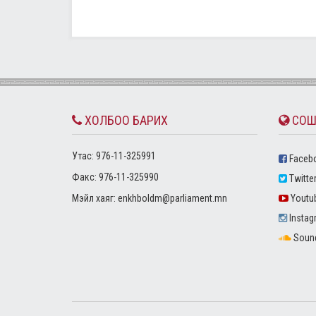
ХОЛБОО БАРИХ
СОШ
Утас: 976-11-325991
Faceb
Факс: 976-11-325990
Twitte
Mэйл хаяг:
enkhboldm@parliament.mn
Youtu
Instag
Soun