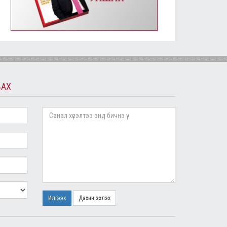
УИХ-ын энэ долоо хоногийн үйл ажиллагааны
хуваарь /2019.01.14-01.18/
2019/01/14
2409
Монгол Улсын Үндсэн хуулийн өдрөөр
Д.Сүхбаатарын хөшөөнд цэцэг өргөж, Их эзэн
Чингис хааны хөшөөнд хүндэтгэл үзүүлэв
2019/01/13
2306
ВАХ
МОНГОЛ УЛСЫН ҮНДСЭН ХУУЛИЙН ӨДРИЙН
МЭНДЧИЛГЭЭ
2019/01/13
5790
Төслийг анхны хэлэлцүүлэгт шилжүүлж, УИХ-ын
гишүүний бүрэн эрхийг түдгэлзүүлэх асуудлаар УИХ
дахь АН-ын бүлэг завсарлага авав
2019/01/11
2425
Улсын Их Хурлын дарга М.Энхболд бүх нийтийн
жагсаалд оролцогчдын шаардлагад албан
бичгээр хариу өгөв
2019/01/10
2738
Илгээх
Дахин эхлэх