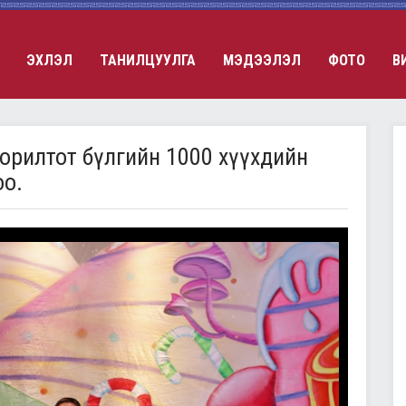
ЭХЛЭЛ
ТАНИЛЦУУЛГА
МЭДЭЭЛЭЛ
ФОТО
В
зорилтот бүлгийн 1000 хүүхдийн
о.