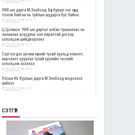
2019/01/29
4901
УИХ-ын дарга М.Энхболд: Бүх бурууг нэг хүнд
тохож байгаа нь туйлын шударга бус байна
2019/01/29
5049
Ц.Цолмон: УИХ-ын даргыг албан тушаалаас нь
чөлөөлөх асуудлыг нэн яаралтай дэгээр
хэлэлцэж шийдвэрлэнэ
2019/01/25
5340
Сэргээгдэх эрчим хүчний тухай хуульд нэмэлт,
өөрчлөлт оруулах тухай хуулийн төслийг
хэлэлцэж эхэллээ
2019/01/25
4662
Улсын Их Хурлын дарга М.Энхболд мэдээлэл
хийлээ
2019/01/25
3195
Төрийн албаны тухай хуулийг хэрэгжүүлэхтэй
холбоотой тогтоолын төслүүдийн анхны
хэлэлцүүлгийг дэмжлээ
СЭТГҮҮЛ
2019/01/25
2874
Улсын Их Хурлын тогтоолын төслүүдийг эцсийн
хэлэлцүүлэгт шилжүүлэв
2019/01/24
2334