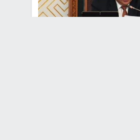
Улсын Их Хурлын д
МОНГОЛ УЛСЫН ИХ ХУРЛЫН 2016 ОНЫ 
ААС 27-НЫ ӨДРҮҮДЭД НАМЫН БҮЛ
ХУРАЛДААНА
НЭГ.УЛСЫН ИХ ХУ
01 дүгээр сарын 23-ны Даваа гарагт:
Улсын Их Хурал дахь Монгол Ардын 