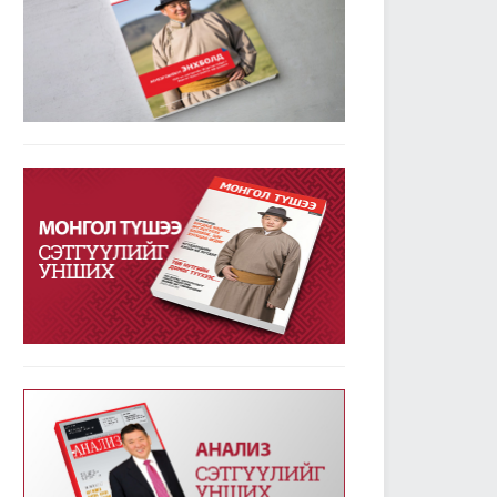
УИХ-ын дарга М.Энхболдын гаргасан зарчмын
зөрүүтэй санал гишүүдийн 72.7 хувийн дэмжлэг
авлаа
2019/01/23
3781
Улсын Их Хурал - Энэ долоо хоногт /2019.01.14-
18/
2019/01/21
3346
УИХ-ын энэ долоо хоногийн үйл ажиллагааны
хуваарь /2019.01.21-25/
2019/01/21
2377
УИХ-ын чуулганы хуралдааны дэгийн тухай
хуульд нэмэлт оруулах тухай хуулийг баталж,
дөрвөн хуулийн төслийг анхны хэлэлцүүлэгт
шилжүүллээ
2019/01/18
2559
Төрийн албаны тухай хуулийг хэрэгжүүлэхтэй
холбогдсон тогтоолын төслүүдийг анхны
хэлэлцүүлэгт шилжүүлэв
2019/01/18
2363
Улсын Их Хурал - Энэ долоо хоногт /2019.01.07-
13/
2019/01/14
3233