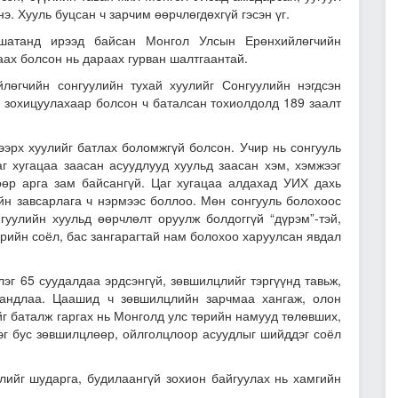
э. Хууль буцсан ч зарчим өөрчлөгдөхгүй гэсэн үг.
 шатанд ирээд байсан Монгол Улсын
Ерөнхийлөгчийн
аах болсон нь дараах гурван шалтгаантай.
лөгчийн сонгуулийн тухай хуулийг Сонгуулийн нэгдсэн
р зохицуулахаар болсон ч баталсан тохиолдолд 189 заалт
ээрх хуулийг батлах боломжгүй болсон. Учир нь сонгууль
г хугацаа заасан асуудлууд хуульд заасан хэм, хэмжээг
өөр арга зам байсангүй. Цаг хугацаа алдахад УИХ дахь
йн завсарлага ч нэрмээс боллоо. Мөн
сонгууль болохоос
гуулийн хуульд өөрчлөлт оруулж болдоггүй
“дүрэм”-тэй,
рийн соёл, бас зангарагтай нам болохоо харуулсан явдал
лэг 65 суудалдаа эрдсэнгүй, зөвшилцлийг тэргүүнд тавьж,
хандлаа. Цаашид ч зөвшилцлийн зарчмаа хангаж, олон
г баталж гаргах нь Монголд улс төрийн намууд төлөвших,
эг бус зөвшилцлөөр, ойлголцлоор асуудлыг шийддэг соёл
лийг шударга, будилаангүй зохион байгуулах нь хамгийн