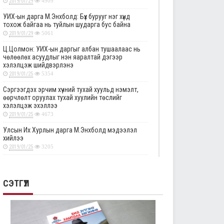
2019/01/29
4909
УИХ-ын дарга М.Энхболд: Бүх бурууг нэг хүнд
тохож байгаа нь туйлын шударга бус байна
2019/01/29
5061
Ц.Цолмон: УИХ-ын даргыг албан тушаалаас нь
чөлөөлөх асуудлыг нэн яаралтай дэгээр
хэлэлцэж шийдвэрлэнэ
2019/01/25
5354
Сэргээгдэх эрчим хүчний тухай хуульд нэмэлт,
өөрчлөлт оруулах тухай хуулийн төслийг
хэлэлцэж эхэллээ
2019/01/25
4673
Улсын Их Хурлын дарга М.Энхболд мэдээлэл
хийлээ
2019/01/25
3205
Төрийн албаны тухай хуулийг хэрэгжүүлэхтэй
холбоотой тогтоолын төслүүдийн анхны
хэлэлцүүлгийг дэмжлээ
СЭТГҮҮЛ
2019/01/25
2881
Улсын Их Хурлын тогтоолын төслүүдийг эцсийн
хэлэлцүүлэгт шилжүүлэв
2019/01/24
2335