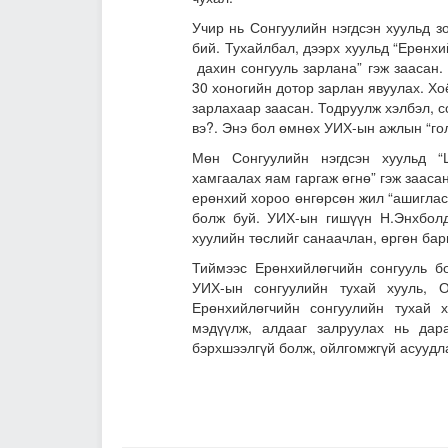
Учир нь Сонгуулийн нэгдсэн хуульд зо
бий. Тухайлбал, дээрх хуульд “Ерөнхи
дахин сонгууль зарлана” гэж заасан. 
30 хоногийн дотор зарлан явуулах. Хо
зарлахаар заасан. Тодруулж хэлбэл, с
вэ?. Энэ бол өмнөх УИХ-ын ажлын “го
Мөн Сонгуулийн нэгдсэн хуульд “
хамгаалах яам гаргаж өгнө” гэж зааса
ерөнхий хороо өнгөрсөн жил “ашиглас
болж буй. УИХ-ын гишүүн Н.Энхбол
хуулийн төслийг санаачлан, өргөн бар
Тиймээс Ерөнхийлөгчийн сонгууль б
УИХ-ын сонгуулийн тухай хууль, О
Ерөнхийлөгчийн сонгуулийн тухай 
мэдүүлж, алдааг залруулах нь дара
бэрхшээлгүй болж, ойлгомжгүй асуудл