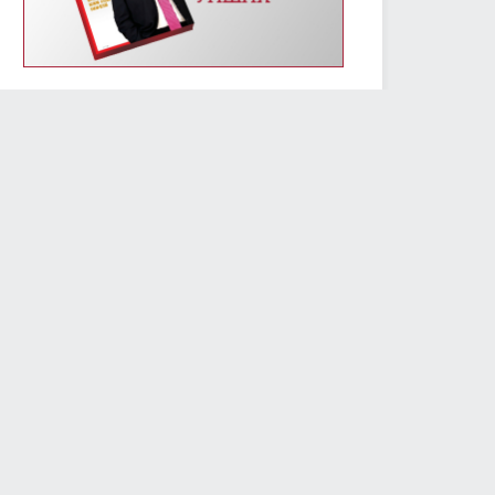
УИХ-ын энэ долоо хоногийн үйл ажиллагааны
хуваарь /2019.01.14-01.18/
2019/01/14
2413
Монгол Улсын Үндсэн хуулийн өдрөөр
Д.Сүхбаатарын хөшөөнд цэцэг өргөж, Их эзэн
Чингис хааны хөшөөнд хүндэтгэл үзүүлэв
2019/01/13
2308
МОНГОЛ УЛСЫН ҮНДСЭН ХУУЛИЙН ӨДРИЙН
МЭНДЧИЛГЭЭ
2019/01/13
5797
Төслийг анхны хэлэлцүүлэгт шилжүүлж, УИХ-ын
гишүүний бүрэн эрхийг түдгэлзүүлэх асуудлаар УИХ
дахь АН-ын бүлэг завсарлага авав
2019/01/11
2425
Улсын Их Хурлын дарга М.Энхболд бүх нийтийн
жагсаалд оролцогчдын шаардлагад албан
бичгээр хариу өгөв
2019/01/10
2739