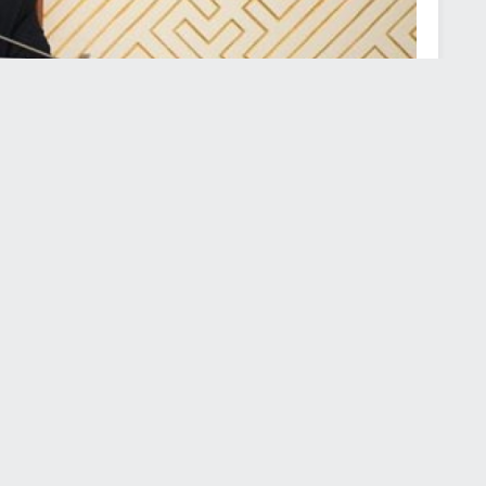
аргын дэргэдэх Зөвлөлийн 2017.01.20-ны өдрийн хурлаар батлав.
НАМРЫН ЭЭЛЖИТ ЧУУЛГАНЫ 2017 ОНЫ 01 ДҮГЭЭР САРЫН 23-
ЭГ, АЖЛЫН ХЭСЭГ, БАЙНГЫН ХОРООНЫ БОЛОН НЭГДСЭН
АР ХЭЛЭЛЦЭХ АСУУДАЛ, ХУВААРЬ
РАЛ ДАХЬ НАМЫН БҮЛГИЙН ХУРАЛДААН:
намын бүлгийн хуралдаан “Жанжин Д.Сүхбаатар” танхимд;