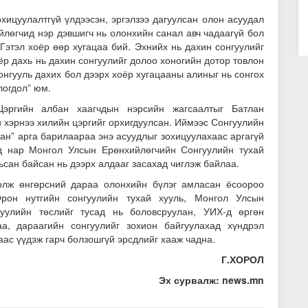
хицуулалтгүй үлдээсэн, эргэлзээ дагуулсан олон асуудал
йлөгчид нэр дэвшигч нь олонхийн санал авч чадаагүй бол
Гэтэл хоёр өөр хугацаа бий. Эхнийх нь дахин сонгуулийг
ёр дахь нь дахин сонгуулийг долоо хоногийн дотор товлон
онгууль дахих бол дээрх хоёр хугацааны алиныг нь сонгох
логдол” юм.
Цэргийн албан хаагчдын нэрсийн жагсаалтыг Батлан
н хэрнээ хилийн цэргийг орхигдуулсан. Иймээс Сонгуулийн
ан” арга барилаараа энэ асуудлыг зохицуулахаас аргагүй
д нар Монгол Улсын Ерөнхийлөгчийн Сонгуулийн тухай
ьсан байсан нь дээрх алдааг засахад чиглэж байлаа.
олж өнгөрсний дараа олонхийн бүлэг амласан ёсоороо
рон нутгийн сонгуулийн тухай хууль, Монгол Улсын
хуулийн төслийг тусад нь боловсруулан, УИХ-д өргөн
а, дараагийн сонгуулийг зохион байгуулахад хүндрэл
аас үүдэж гарч болзошгүй эрсдлийг хааж чадна.
Г.ХОРОЛ
Эх сурвалж: news.mn