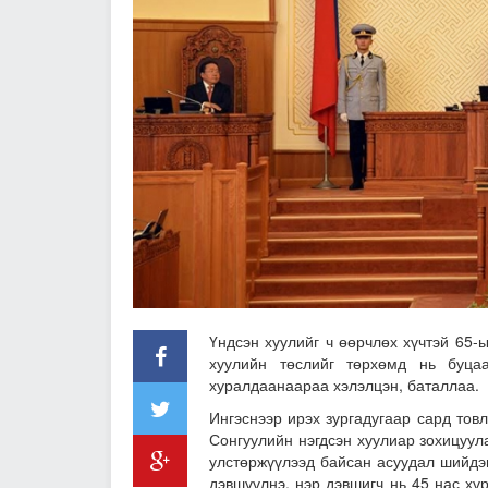
Үндсэн хуулийг ч өөрчлөх хүчтэй 65-
хуулийн төслийг төрхөмд нь буца
хуралдаанаараа хэлэлцэн, баталлаа.
Ингэснээр ирэх зургадугаар сард тов
Сонгуулийн нэгдсэн хуулиар зохицуул
улстөржүүлээд байсан асуудал шийдэг
дэвшүүлнэ, нэр дэвшигч нь 45 нас хү