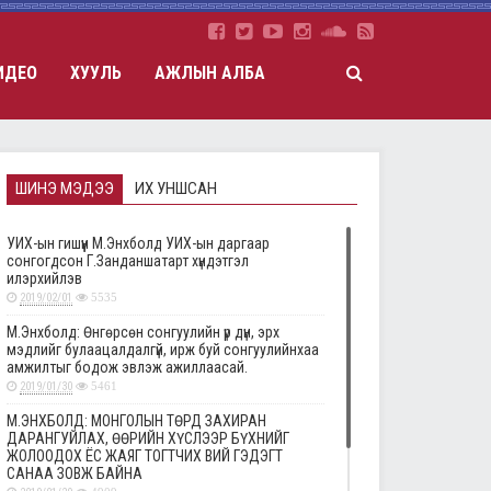
ИДЕО
ХУУЛЬ
АЖЛЫН АЛБА
ШИНЭ МЭДЭЭ
ИХ УНШСАН
УИХ-ын гишүүн М.Энхболд УИХ-ын даргаар
сонгогдсон Г.Занданшатарт хүндэтгэл
илэрхийлэв
2019/02/01
5535
М.Энхболд: Өнгөрсөн сонгуулийн үр дүн, эрх
мэдлийг булаацалдалгүй, ирж буй сонгуулийнхаа
амжилтыг бодож эвлэж ажиллаасай.
2019/01/30
5461
М.ЭНХБОЛД: МОНГОЛЫН ТӨРД ЗАХИРАН
ДАРАНГУЙЛАХ, ӨӨРИЙН ХҮСЛЭЭР БҮХНИЙГ
ЖОЛООДОХ ЁС ЖАЯГ ТОГТЧИХ ВИЙ ГЭДЭГТ
САНАА ЗОВЖ БАЙНА