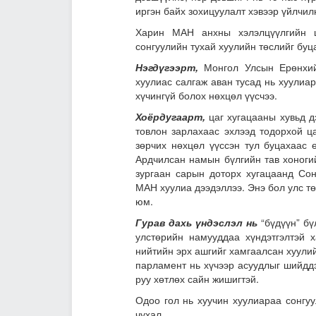
иргэн байх зохицуулалт хэвээр үйлчилн
Харин МАН анхны хэлэлцүүлгийн
сонгуулийн тухай хуулийн төслийг буц
Нэгдүгээрт,
Монгол Улсын Ерөнхий
хуулиас салгаж аван тусад нь хуулиа
хүчингүй болох нөхцөл үүсчээ.
Хоёрдугаарт,
цаг хугацааны хувьд д
товлон зарлахаас эхлээд тодорхой ца
зөрчих нөхцөл үүссэн тул буцахаас 
Ардчилсан намын бүлгийн тав хоноги
зургаан сарын доторх хугацаанд Сон
МАН хуулиа дээдэллээ. Энэ бол улс тө
юм.
Гурав дахь үндэслэл нь
“бүдүүн” бү
улстөрийн намууддаа хүндэтгэлтэй 
нийтийн эрх ашгийг хамгаалсан хуулий
парламент нь хүчээр асуудлыг шийдд
руу хөтлөх сайн жишигтэй.
Одоо гол нь хуучин хуулиараа сонгуу
чухал
.