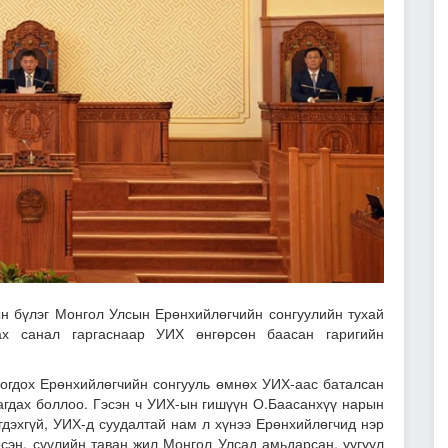
ын бүлэг Монгол Улсын Ерөнхийлөгчийн сонгуулийн тухай
ах санал гаргаснаар УИХ өнгөрсөн баасан гаригийн
логдох
Ерөнхийлөгчийн сонгууль өмнөх УИХ-аас баталсан
агдах боллоо.
Гэсэн ч УИХ-ын гишүүн О.Баасанхүү нарын
дэхгүй, УИХ-д суудалтай нам л хүнээ Ерөнхийлөгчид нэр
рсэн, сүүлийн таван жил Монгол Улсад амьдарсан, уугуул