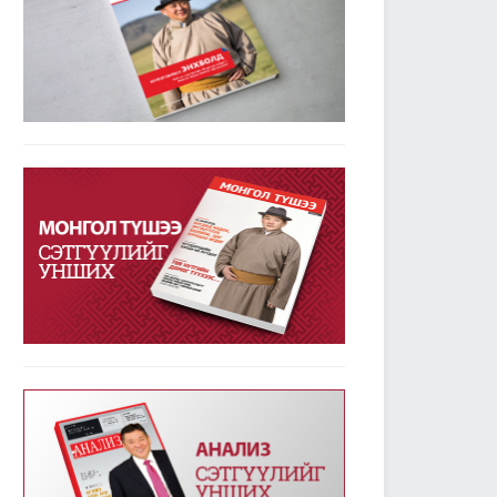
УИХ-ын дарга М.Энхболдын гаргасан зарчмын
зөрүүтэй санал гишүүдийн 72.7 хувийн дэмжлэг
авлаа
2019/01/23
3780
Улсын Их Хурал - Энэ долоо хоногт /2019.01.14-
18/
2019/01/21
3344
УИХ-ын энэ долоо хоногийн үйл ажиллагааны
хуваарь /2019.01.21-25/
2019/01/21
2372
УИХ-ын чуулганы хуралдааны дэгийн тухай
хуульд нэмэлт оруулах тухай хуулийг баталж,
дөрвөн хуулийн төслийг анхны хэлэлцүүлэгт
шилжүүллээ
2019/01/18
2558
Төрийн албаны тухай хуулийг хэрэгжүүлэхтэй
холбогдсон тогтоолын төслүүдийг анхны
хэлэлцүүлэгт шилжүүлэв
2019/01/18
2361
Улсын Их Хурал - Энэ долоо хоногт /2019.01.07-
13/
2019/01/14
3231