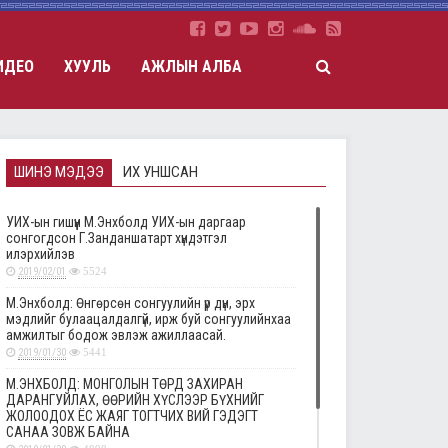
ИДЕО
ХУУЛЬ
АЖЛЫН АЛБА
ШИНЭ МЭДЭЭ
ИХ УНШСАН
УИХ-ын гишүүн М.Энхболд УИХ-ын даргаар
сонгогдсон Г.Занданшатарт хүндэтгэл
илэрхийлэв
2019/02/01
5524
М.Энхболд: Өнгөрсөн сонгуулийн үр дүн, эрх
мэдлийг булаацалдалгүй, ирж буй сонгуулийнхаа
амжилтыг бодож эвлэж ажиллаасай.
2019/01/30
5441
М.ЭНХБОЛД: МОНГОЛЫН ТӨРД ЗАХИРАН
ДАРАНГУЙЛАХ, ӨӨРИЙН ХҮСЛЭЭР БҮХНИЙГ
ЖОЛООДОХ ЁС ЖАЯГ ТОГТЧИХ ВИЙ ГЭДЭГТ
САНАА ЗОВЖ БАЙНА