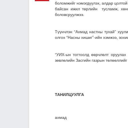
боломжийг нэмэгдүүлэх, алдар цолтой 
байсан ижил төрлийн тусламж, хөнг
боловсруулжээ.
Түүнчлэн “Ахмад настны тухай” хуул
олгох “Насны хишиг”-ийн хэмжээ, зохи
“УИХ-ын тогтоолд өөрчлөлт оруулах 
зөвлөлийн Засгийн газрын төлөөллийг 
ТАНИЛЦУУЛГА
Ахмад настны т
ахмад
настанд төрөөс н