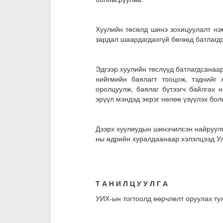
Хуулийн төсөлд шинэ зохицуулалт нэм
зардал шаардагдахгүй бөгөөд батлагд
Эдгээр хуулийн төслүүд батлагдсанаа
нийгмийн баялагт тооцож, тэднийг
оролцуулж, баялаг бүтээгч байлгах 
эрүүл мэндэд эерэг нөлөө үзүүлэх бол
Дээрх хуулиудын шинэчилсэн найруулг
ны өдрийн хуралдаанаар хэлэлцээд Ул
Т А Н И Л Ц У У Л Г А
УИХ-ын тогтоолд өөрчлөлт оруулах ту