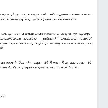
эгдээгүй тул хэрэгжүүлэхтэй холбогдуулан төсөвт нэмэлт
сан төсвийн хүрээнд хэрэгжүүлэх боломжтой юм.
р ахмад настны амьдралын туршлага, мэдлэг, ур чадварыг
 халамжлахын зэрэгцээ нийгмийн амьдралд идэвхтэй
нь улс орны хөгжилд төдийгүй ахмад настны амьжиргаа,
но.
ын төслийг Засгийн газрын 2016 оны 10 дугаар сарын 26-
сын Их Хуралд өргөн мэдүүлэхээр тогтсон болно.
хай