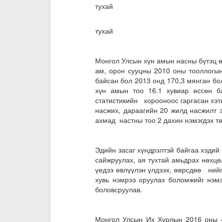
тухай
хуулиудын шинэч
тухай
Монгол Улсын хүн амын насны бүтэц ө
ам, орон сууцны 2010 оны тооллогын
байсан бол 2013 онд 170,3 мянган бо
хүн амын тоо 16.1 хувиар өссөн б
статистикийн хорооноос гаргасан хэт
насжих, дараагийн 20 жилд насжилт 
ахмад настны тоо 2 дахин нэмэгдэх т
Эдийн засаг хүндрэлтэй байгаа хэдий
сайжруулах, ая тухтай амьдрах нөхцө
үедээ өвлүүлэн үлдээх, өөрсдөө ний
хувь нэмрээ оруулах боломжийг нэмэ
боловсруулав.
Монгол Улсын Их Хурлын 2016 оны 4