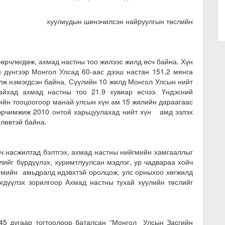
илсэн найруулгын төслийн
өрчлөгдөж, ахмад настны тоо жилээс жилд өсч байна. Хүн
 дүнгээр Монгол Улсад 60-аас дээш настан 151,2 мянга
лж нэмэгдсэн байна. Сүүлийн 10 жилд Монгол Улсын нийт
айхад ахмад настны тоо 21.9 хувиар өсчээ. Үндэсний
ийн тооцоогоор манай улсын хүн ам 15 жилийн дараагаас
эрчимжиж 2010 онтой харьцуулахад нийт хүн амд эзлэх
өлөвтэй байна.
 ч насжилтад бэлтгэх, ахмад настны нийгмийн хамгааллыг
лийг бүрдүүлэх, хуримтлуулсан мэдлэг, ур чадвараа хойч
гмийн амьдралд идэвхтэй оролцож, улс орныхоо хөгжилд
гдүүлэх зорилгоор Ахмад настны тухай хуулийн төслийг
5 дугаар тогтоолоор баталсан “Монгол Улсын Засгийн