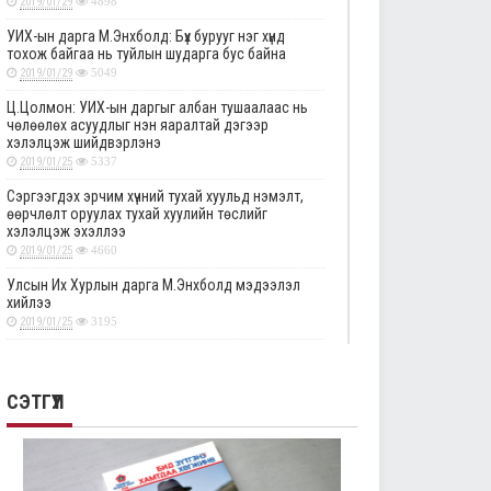
2019/01/29
4898
УИХ-ын дарга М.Энхболд: Бүх бурууг нэг хүнд
тохож байгаа нь туйлын шударга бус байна
2019/01/29
5049
Ц.Цолмон: УИХ-ын даргыг албан тушаалаас нь
чөлөөлөх асуудлыг нэн яаралтай дэгээр
хэлэлцэж шийдвэрлэнэ
2019/01/25
5337
Сэргээгдэх эрчим хүчний тухай хуульд нэмэлт,
өөрчлөлт оруулах тухай хуулийн төслийг
хэлэлцэж эхэллээ
2019/01/25
4660
Улсын Их Хурлын дарга М.Энхболд мэдээлэл
хийлээ
2019/01/25
3195
Төрийн албаны тухай хуулийг хэрэгжүүлэхтэй
холбоотой тогтоолын төслүүдийн анхны
хэлэлцүүлгийг дэмжлээ
СЭТГҮҮЛ
2019/01/25
2874
Улсын Их Хурлын тогтоолын төслүүдийг эцсийн
хэлэлцүүлэгт шилжүүлэв
2019/01/24
2334