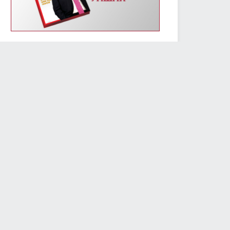
УИХ-ын энэ долоо хоногийн үйл ажиллагааны
хуваарь /2019.01.14-01.18/
2019/01/14
2409
Монгол Улсын Үндсэн хуулийн өдрөөр
Д.Сүхбаатарын хөшөөнд цэцэг өргөж, Их эзэн
Чингис хааны хөшөөнд хүндэтгэл үзүүлэв
2019/01/13
2305
МОНГОЛ УЛСЫН ҮНДСЭН ХУУЛИЙН ӨДРИЙН
МЭНДЧИЛГЭЭ
2019/01/13
5787
Төслийг анхны хэлэлцүүлэгт шилжүүлж, УИХ-ын
гишүүний бүрэн эрхийг түдгэлзүүлэх асуудлаар УИХ
дахь АН-ын бүлэг завсарлага авав
2019/01/11
2424
Улсын Их Хурлын дарга М.Энхболд бүх нийтийн
жагсаалд оролцогчдын шаардлагад албан
бичгээр хариу өгөв
2019/01/10
2737