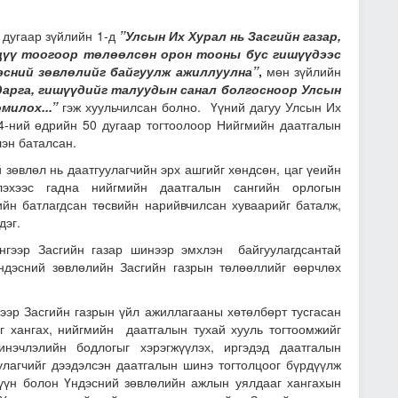
 дугаар зүйлийн 1-д
”Улсын Их Хурал нь Засгийн газар,
нцүү тоогоор төлөөлсөн орон тооны бус гишүүдээс
эсний зөвлөлийг байгуулж ажиллуулна”
,
мөн зүйлийн
дарга, гишүүдийг талуудын санал болгосноор Улсын
милох...”
гэж хуульчилсан болно. Үүний дагуу Улсын Их
-ний өдрийн 50 дугаар тогтоолоор Нийгмийн даатгалын
эн баталсан.
өл нь даатгуулагчийн эрх ашгийг хөндсөн, цаг үеийн
лэхээс гадна нийгмийн даатгалын сангийн орлогын
гийн батлагдсан төсвийн нарийвчилсан хуваарийг баталж,
дэг.
нгээр Засгийн газар шинээр эмхлэн байгуулагдсантай
ндэсний зөвлөлийн Засгийн газрын төлөөллийг өөрчлөх
ээр Засгийн газрын үйл ажиллагааны хөтөлбөрт тусгасан
г хангах, нийгмийн даатгалын тухай хууль тогтоомжийг
инэчлэлийн бодлогыг хэрэгжүүлэх, иргэдэд даатгалын
уулагчийг дээдэлсэн даатгалын шинэ тогтолцоог бүрдүүлж
үүн болон Үндэсний зөвлөлийн ажлын уялдааг хангахын