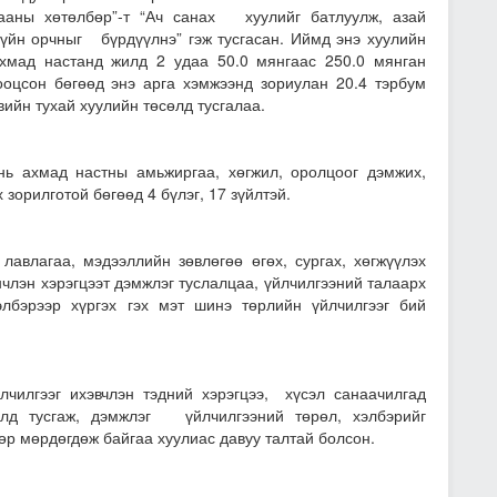
ааны хөтөлбөр”-т “Ач санах хуулийг батлуулж, азай
зүйн орчныг бүрдүүлнэ” гэж тусгасан. Иймд энэ хуулийн
хмад настанд жилд 2 удаа 50.0 мянгаас 250.0 мянган
ооцсон бөгөөд энэ арга хэмжээнд зориулан 20.4 тэрбум
ийн тухай хуулийн төсөлд тусгалаа.
нь ахмад настны амьжиргаа, хөгжил, оролцоог дэмжих,
зорилготой бөгөөд 4 бүлэг, 17 зүйлтэй.
лавлагаа, мэдээллийн зөвлөгөө өгөх, сургах, хөгжүүлэх
нчлэн хэрэгцээт дэмжлэг туслалцаа, үйлчилгээний талаарх
лбэрээр хүргэх гэх мэт шинэ төрлийн үйлчилгээг бий
чилгээг ихэвчлэн тэдний хэрэгцээ, хүсэл санаачилгад
сөлд тусгаж, дэмжлэг үйлчилгээний төрөл, хэлбэрийг
өр мөрдөгдөж байгаа хуулиас давуу талтай болсон.