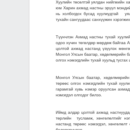
Хуулийн төсөлтэй уялдан нийгмийн х
юм Харин ахмад настны эрүүл мэндий
нь холбогдох бусад хуулиудтай уял
тухайн сангуудаас санхүүжин хэрэгжи
Түүнчлэн Ахмад настны тухай хуулий
одоо хүчин төгөлдөр мөрдөж байгаа 
цолтой ахмад настанд үзүүлэх мөнг
Монгол Улсын баатар, хөдөлмөрийн ба
олгох нэмэгдлийн тухай хуульд тусгах
Монгол Улсын баатар, хөдөлмөрийн
төрөөс олгох нэмэгдлийн тухай хуул
гарамгай хувь нэмэр оруулсан ахмад
нэмэгдэл олгодог билээ.
Иймд алдар цолтой ахмад настнууда
төрлийн тусламж, хөнгөлөлтийг нэ
настанд төрөөс нэмэгдэл, хөнгөлөл
боловсруулав.