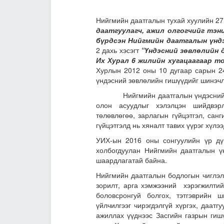
Нийгмийн даатгалын тухай хуулийн 27
даатгуулагч, ажил олгогчийг тэ
бүрдсэн Нийгмийн даатгалын үнд
2 дахь хэсэгт
“Үндэсний зөвлөлийн 
Их Хурал 6 жилийн хугацаагаар то
Хурлын 2012 оны 10 дугаар сарын 24
үндэсний зөвлөлийн гишүүдийг шинэчл
Нийгмийн даатгалын үндэсний зөвл
олон асуудлыг хэлэлцэн шийдвэр
төлөвлөгөө, зарлагын гүйцэтгэл, сан
гүйцэтгэлд нь хяналт тавих үүрэг хүлээ
УИХ-ын 2016 оны сонгуулийн үр дү
холбогдуулан Нийгмийн даатгалын ү
шаардлагатай байна.
Нийгмийн даатгалын бодлогын чиглэл
зорилт, арга хэмжээний хэрэгжилтий
боловсронгуй болгох, тэтгэврийн ш
үйлчилгээг чирэгдэлгүй хүргэх, даатг
ажиллах үүднээс Засгийн газрын гиш