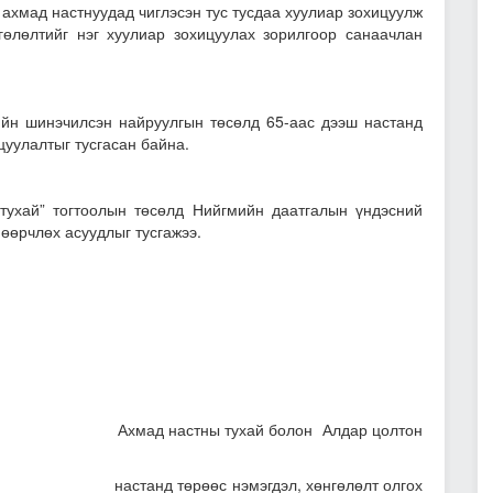
ахмад настнуудад чиглэсэн тус тусдаа хуулиар зохицуулж
өлөлтийг нэг хуулиар зохицуулах зорилгоор санаачлан
ийн шинэчилсэн найруулгын төсөлд 65-аас дээш настанд
цуулалтыг тусгасан байна.
тухай” тогтоолын төсөлд Нийгмийн даатгалын үндэсний
өөрчлөх асуудлыг тусгажээ.
ухай болон Алдар цолтон
эмэгдэл, хөнгөлөлт олгох