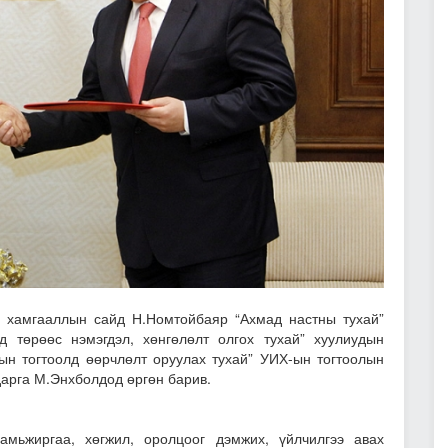
 хамгааллын сайд Н.Номтойбаяр “Ахмад настны тухай”
 төрөөс нэмэгдэл, хөнгөлөлт олгох тухай” хуулиудын
ын тогтоолд өөрчлөлт оруулах тухай” УИХ-ын тогтоолын
арга М.Энхболдод өргөн барив.
амьжиргаа, хөгжил, оролцоог дэмжих, үйлчилгээ авах