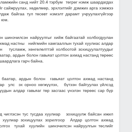
аламжийн санд нийт 20.4 тэрбум төгрөг нэмж шаардагдах
г сайжруулах, хөдөлмөр, эрхлэлтийг дэмжих арга хэмжээ
даж байгаа тул төсөвт нэмэлт дарамт учруулахгүйгээр
х юм.
н шинэчилсэн найруулгыг хийж байгаатай холбогдуулан
Ахмад настны нийгмийн хамгааллын тухай хуулиас алдар
өн тусламж, хөнгөлөлттэй холбоотой зохицуулалтуудыг
атар, ардын болон гавьяат цолтон ахмад настанд төрөөс
 шаардлага гарч байна.
 баатар, ардын болон гавьяат цолтон ахмад настанд
иар улс эх орноо хөгжүүлэх, бүтээн байгуулах үйлсэд
уудын алдар гавьяаг төр засгаас үнэлэн төрөөс сар бүр
д чиглэсэн тус тусдаа хуулиар зохицуулж байсан ижил
г хуулиар зохицуулах зорилгоор Алдар цолтон ахмад
т олгох тухай хуулийн шинэчилсэн найруулгын төслийг