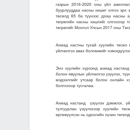
газрын 2016-2020 оны үйл ажиллаг
буурлууддаа насны хишиг олгох эрх 
төсөлд 65 ба түүнээс дээш насны а
төгрөгийн насны хишгийг олгохоор т
төгрөгийг Монгол Улсын 2017 оны Төсв
Ахмад настны тухай хуулийн төсөл 
үйлчилгээ авах боломжийг нэмэгдүүлэх 
Энэ хуулийн хүрээнд ахмад настанд 
болон явуулын үйлчилгээ үзүүлэх, түү
мэдээллийг утсаар болон онлайн хэ
болгохоор тусгалаа.
Ахмад настанд үзүүлэх дэмжлэг, үйл
тулгуурлан үзүүлэхээр хуулийн тө
өргөжүүлсэн нь одоогийн хүчин төгөлд