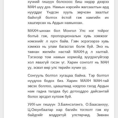
хүчний гишүүн болохоос биш нидэр дээрээ
МАН шүү дээ. Намын нэрсийн жагсаалтын ард
нуугддаг Үндсэн хууль зөрчсөн заалтыг
байхгүй болгох ёстой гэж хамгийн их
хашгирсан нь Ардын намынхан.
МАХН-ынхан бол Монгол Улс нэг тойрог
болъё гэж, пропорционалын хувь хэмжээг
нэмэхийг л хүсч байв. Гэвч эсрэгээрээ хувь
хэмжээ нь улам багасгах болж буй. Энэ нь
тавхан жилийн настай МАХН-д л халтай.
Тэгэхээр
том намын хормойд зүүгдэхгүйгээр
хол явахгүй гэсэн үг. Харин сонголт нь МАН
уу, эсвэл өөр улс төрийн хүчин үү.
Сонгууль болтол хугацаа байна. Тэр болтол
нүүдлээ бодох биз. Харин МАХН МАН-тай
эвсэх боллоо, цаашлаад нэгдлээ гэхэд Ардын
нам гадна талдаа бус дотооддоо дайсантай
болох эрсдэл хүлээж буй.
УИХ-ын гишүүн З.Баянсэлэнгэ, О.Баасанхүү,
Ц.Оюунбаатар нар багийн тоглолт гэж юу
байдгийг мэддэггүй улстөрчид. Зөвхөн