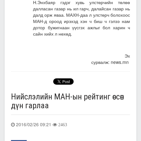
Н.Энхбаяр гэдэг хувь улстөрчийн төлөө
далласан газар нь ил гарч, далайсан газар нь
далд орж яваа. МАХН-даа л улстөрч болохоос
МАН-д ороод ирэхэд хэн ч биш ч гэлээ нам
дотор бужигнаан үүсгэх ажлыг бол харин ч
сайн хийх л нөхөд.
Эх
сурвалж: news.mn
Нийслэлийн МАН-ын рейтинг өссөн
дүн гарлаа
2016/02/26 09:21
2463