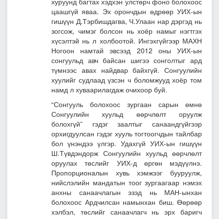
хуруунд багтах хэдхэн улстөрч фоно болохоос
цаашгүй яваа.
Эх орончдын өдрөөр УИХ-ын
гишүүн Д.Тэрбишдагва, Ч.Улаан нар дэргэд нь
зогсож, чимэг болсон нь хоёр намыг нэгтгэх
хүсэлтэй нь л холбоотой. Ингэхгүйгээр МАХН
Ногоон намтай эвсээд 2012 оны УИХ-ын
сонгуульд авч байсан шигээ сонголтыг ард
түмнээс авах найдвар байхгүй. Сонгуулийн
хуулийг судлаад үзсэн ч боломжууд хоёр том
намд л хуваарилагдаж очихоор буй.
“Сонгууль болохоос зургаан сарын өмнө
Сонгуулийн хуульд өөрчлөлт оруулж
болохгүй” гэдэг заалтыг санаандгүйгээр
орхигдуулсан гэдэг хууль тогтоогчдын тайлбар
бол үнэндээ үлгэр. Удахгүй УИХ-ын гишүүн
Ш.Түвдэндорж Сонгуулийн хуульд өөрчлөлт
оруулах төслийг УИХ-д өргөн мэдүүлнэ.
Пропорционалын хувь хэмжээг бууруулж,
нийслэлийн мандатын тоог зургаагаар нэмэх
анхны санаачлагын эзэд нь МАН-ынхан
болохоос Ардчилсан намынхан биш. Өөрөөр
хэлбэл, төслийг санаачлагч нь эрх баригч