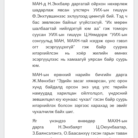
МАН-д Н.Энхбаяр даргатай ойрхон нөхөрлөж
шадарлаж явсан улстөрч УИХ-ын гишүүн
Ө.Энхтүвшинээс эхлүүлээд цөөнгүй бий. Тэд ч
бас зөвлөсөн байхыг үгүйсгэхгүй. “Их мөрөн
шалбаагтай нийлдэггүй юм аа” гэж томорч
суусан УИХ-ын гишүүн Ц.Нямдорж “УИХ-ын
сонгуульд МАН, МАХН-тай нэгдэж орно гэвэл
огт эсэргүүцэхгүй” гэж байр сууриа
илэрхийлсэн нь хоёр жилийн өмнөх
эсэргүүцлээс нь хамаагүй уярсан байр суурь
юм.
МАН-ын ерөнхий нарийн бичгийн дарга
Ж.Мөнхбат “Эдийн засаг хямарсан, улс орон
хүнд байдалд орсон энэ үед улс төрийн
намуудад харилцан ойлголцол, үндэсний
зөвшилцөл юу юунаас чухал” гэсэн байр суурь
илэрхийлэх болсон зэргээс харахад эе эвийг
чухалчилж байх шиг.
Яг үнэндээ өнөөдөр МАХН-ын
дарга
Н.Энхбаярт Ц.Оюунбаатар,
З.Баянсэлэнгэ, О.Баасанхүү гэсэн гарын таван