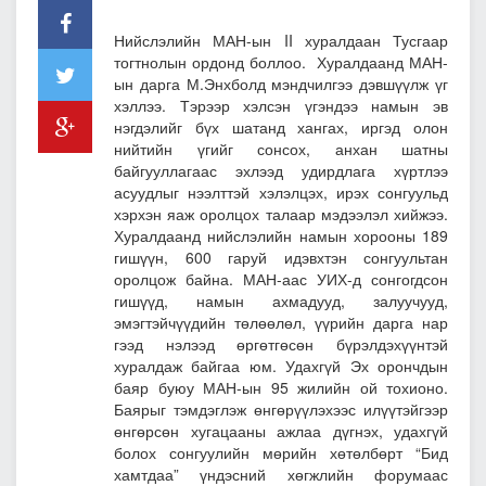
Нийслэлийн МАН-ын II хуралдаан Тусгаар
тогтнолын ордонд боллоо. Хуралдаанд МАН-
ын дарга М.Энхболд мэндчилгээ дэвшүүлж үг
хэллээ. Тэрээр хэлсэн үгэндээ намын эв
нэгдэлийг бүх шатанд хангах, иргэд олон
нийтийн үгийг сонсох, анхан шатны
байгууллагаас эхлээд удирдлага хүртлээ
асуудлыг нээлттэй хэлэлцэх, ирэх сонгуульд