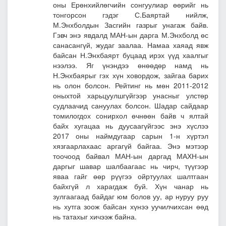
оны Ерөнхийлөгчийн сонгуулиар өөрийг нь
тонгорсон гэдэг С.Баяртай нийлж,
М.Энхболдын Засгийн газрыг унагаж байв.
Гэвч энэ явдалд МАН-ын дарга М.Энхболд өс
санасангүй, жудаг заалаа.
Намаа хаяад явж
байсан Н.Энхбаярт буцаад ирэх үүд хаалгыг
нээлээ.
Яг үнэндээ өнөөдөр намд нь
Н.Энхбаярыг гэх хүн ховордож, зайгаа барих
нь олон болсон. Рейтинг нь мөн 2011-2012
оныхтой харьцуулшгүйгээр унасныг улстөр
судлаачид сануулах болсон. Шадар сайдаар
томилогдох сонирхол өчнөөн байв ч ялтай
байх хугацаа нь дуусаагүйгээс энэ хүслээ
2017 оны наймдугаар сарын 1-н хүртэл
хязгаарлахаас аргагүй байгаа. Энэ мэтээр
тоочоод байвал МАН-ын даргад МАХН-ын
даргыг шавар шалбаагаас нь чирч, түүгээр
яваа гайг өөр рүүгээ ойртуулах шалтгаан
байхгүй л харагдаж буй. Хүн чанар нь
зулгаагаад байдаг юм болов уу,
ар нуруу руу
нь хутга зоож байсан хүнээ уучилчихсан өөд
нь татахыг хичээж байна.