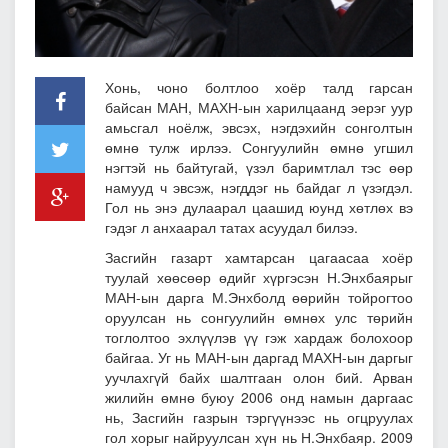
Хонь, чоно болтлоо хоёр талд гарсан
байсан
МАН, МАХН-ын харилцаанд эерэг уур
амьсгал ноёлж, эвсэх, нэгдэхийн сонголтын
өмнө тулж ирлээ.
Сонгуулийн өмнө угшил
нэгтэй нь байтугай, үзэл баримтлал тэс өөр
намууд ч эвсэж, нэгддэг нь байдаг л үзэгдэл.
Гол нь энэ дулаарал цаашид юунд хөтлөх вэ
гэдэг л анхаарал татах асуудал билээ.
Засгийн газарт хамтарсан цагаасаа хоёр
туулай хөөсөөр өдийг хүргэсэн
Н.Энхбаярыг
МАН-ын дарга М.Энхболд өөрийн тойрогтоо
оруулсан нь сонгуулийн өмнөх улс төрийн
тоглолтоо эхлүүлэв үү
гэж хардаж болохоор
байгаа. Уг нь МАН-ын даргад МАХН-ын даргыг
уучлахгүй байх шалтгаан олон бий. Арван
жилийн өмнө буюу 2006 онд намын даргаас
нь, Засгийн газрын тэргүүнээс нь огцруулах
гол хорыг найруулсан хүн нь Н.Энхбаяр. 2009