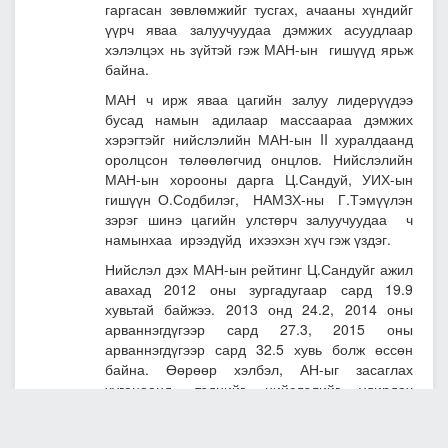
хэрхэн яаж оролцох талаар мэдээлэл хийжээ.
Хуралдаанд нийслэлийн намын хорооны 189
гишүүн, 600 гаруй идэвхтэн сонгуультан
оролцож байна. МАН-аас УИХ-д сонгогдсон
гишүүд, намын ахмадууд, залуучууд,
эмэгтэйчүүдийн төлөөлөл, үүрийн дарга нар
гээд нэлээд өргөтгөсөн бүрэлдэхүүнтэй
хуралдаж байгаа юм. Удахгүй Эх орончдын
баяр буюу МАН-ын 95 жилийн ой тохионо.
Баярыг тэмдэглэж өнгөрүүлэхээс илүүтэйгээр
өнгөрсөн хугацааны ажлаа дүгнэх, удахгүй
болох сонгуулийн мөрийн хөтөлбөрт “Бид
хамтдаа” үндэсний хөгжлийн форумаас
гаргасан зөвлөмжийг тусгах, ачааны хүндийг
үүрч яваа залуучуудаа дэмжих асуудлаар
хэлэлцэх нь зүйтэй гэж МАН-ын гишүүд ярьж
байна.
МАН ч ирж яваа цагийн залуу лидерүүдээ
бусад намын адилаар массаараа дэмжих
хэрэгтэйг нийслэлийн МАН-ын II хуралдаанд
оролцсон төлөөлөгчид онцлов. Нийслэлийн
МАН-ын хорооны дарга Ц.Сандуй, УИХ-ын