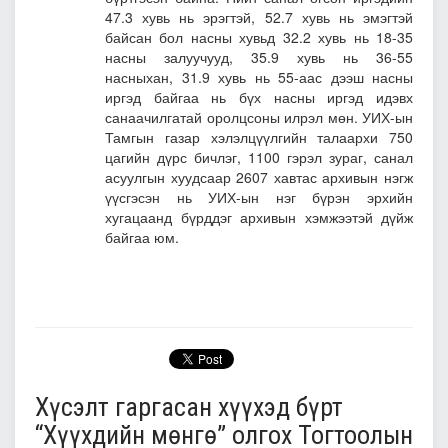
47.3 хувь нь эрэгтэй, 52.7 хувь нь эмэгтэй
байсан бол насны хувьд 32.2 хувь нь 18-35
насны залуучууд, 35.9 хувь нь 36-55
насныхан, 31.9 хувь нь 55-аас дээш насны
иргэд байгаа нь бүх насны иргэд идэвх
санаачилгатай оролцсоны илрэл мөн. УИХ-ын
Тамгын газар хэлэлцүүлгийн талаархи 750
цагийн дүрс бичлэг, 1100 гэрэл зураг, санал
асуулгын хуудсаар 2607 хавтас архивын нэгж
үүсгэсэн нь УИХ-ын нэг бүрэн эрхийн
хугацаанд бүрддэг архивын хэмжээтэй дүйж
байгаа юм.
Хүсэлт гаргасан хүүхэд бүрт
“Хүүхдийн мөнгө” олгох Тогтоолын