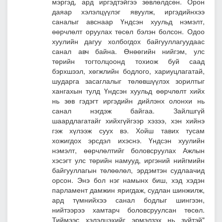
мэргэд, ард иргэдтэйгээ зөвлөлдсөн. Орон
даяар хэлэлцүүлэг явуулж, иргэдийнхээ
саналыг авснаар Үндсэн хуульд нэмэлт,
өөрчлөлт оруулах төсөл бэлэн болсон. Одоо
хуулийн дагуу холбогдох байгууллагуудаас
санал авч байна. Өнөөгийн нийгэм, улс
төрийн тогтолцоонд тохиож буй саад
бэрхшээл, хөгжлийн бодлого, хариуцлагатай,
шударга засаглалыг төлөвшүүлэх зорилтыг
хангахын тулд Үндсэн хуульд өөрчлөлт хийх
нь зөв гэдэгт иргэдийн дийлэнх олонхи нь
санал нэгдэж байгаа. Зайлшгүй
шаардлагатайг хийхгүйгээр хэзээ, хэн хийнэ
гэж хүлээж суух вэ. Хойш тавих тусам
хожигдох эрсдэл ихэснэ. Үндсэн хуулийн
нэмэлт, өөрчлөлтийг боловсруулах Ажлын
хэсэгт улс төрийн намууд, иргэний нийгмийн
байгууллагын төлөөлөл, эрдэмтэн судлаачид
орсон. Энэ бол нэг намынх биш, хэд хэдэн
парламент дамжин яригдаж, судлан шинжилж,
ард түмнийхээ санал бодлыг шингээн,
нийтээрээ хамтарч боловсруулсан төсөл.
Тиймээс хэлэлцэхийг эрмэлзэх нь зүйтэй"