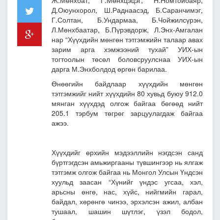
Д.Оюунхорол, Ш.Раднаасэд, Б.Саранчимэг,
Г.Солтан, Б.Ундармаа, Б.Чойжилсүрэн,
Л.Мөнхбаатар, Б.Пүрэвдорж, Л.Энх-Амгалан
нар “Хүүхдийн мөнгөн тэтгэмжийн талаар авах
зарим арга хэмжээний тухай” УИХ-ын
тогтоолын төсөл боловсруулснаа УИХ-ын
дарга М.Энхболдод өргөн барилаа.
Өнөөгийн байдлаар хүүхдийн мөнгөн
тэтгэмжийг нийт хүүхдийн 80 хувьд буюу 912.0
мянган хүүхдэд олгож байгаа бөгөөд нийт
205.1 тэрбум төгрөг зарцуулагдаж байгаа
ажээ.
Хүүхдийг өрхийн мэдээллийн нэгдсэн санд
бүртгэгдсэн амьжиргааны түвшингээр нь ялгаж
тэтгэмж олгож байгаа нь Монгол Улсын Үндсэн
хуульд заасан “Хүнийг үндэс угсаа, хэл,
арьсны өнгө, нас, хүйс, нийгмийн гарал,
байдал, хөрөнгө чинээ, эрхэлсэн ажил, албан
тушаал, шашин шүтлэг, үзэл бодол,