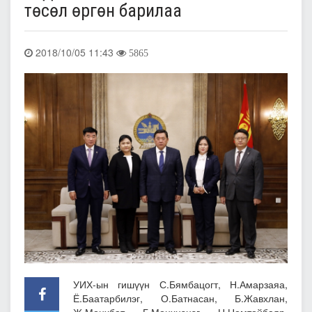
төсөл өргөн барилаа
2018/10/05 11:43
5865
УИХ-ын гишүүн С.Бямбацогт, Н.Амарзаяа,
Ё.Баатарбилэг, О.Батнасан, Б.Жавхлан,
Ж.Мөнхбат, Г.Мөнхцэцэг, Н.Номтойбаяр,