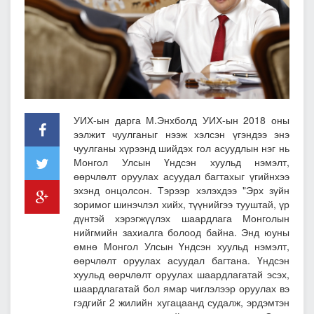
УИХ-ын дарга М.Энхболд УИХ-ын 2018 оны
ээлжит чуулганыг нээж хэлсэн үгэндээ энэ
чуулганы хүрээнд шийдэх гол асуудлын нэг нь
Монгол Улсын Үндсэн хуульд нэмэлт,
өөрчлөлт оруулах асуудал багтахыг үгийнхээ
эхэнд онцолсон. Тэрээр хэлэхдээ "Эрх зүйн
зоримог шинэчлэл хийх, түүнийгээ тууштай, үр
дүнтэй хэрэгжүүлэх шаардлага Монголын
нийгмийн захиалга болоод байна. Энд юуны
өмнө Монгол Улсын Үндсэн хуульд нэмэлт,
өөрчлөлт оруулах асуудал багтана. Үндсэн
хуульд өөрчлөлт оруулах шаардлагатай эсэх,
шаардлагатай бол ямар чиглэлээр оруулах вэ
гэдгийг 2 жилийн хугацаанд судалж, эрдэмтэн