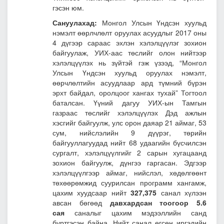
гэсэн юм.
Сануулахад:
Монгол Улсын Үндсэн хуульд
нэмэлт өөрлчлөлт оруулах асуудлыг 2017 оны
4 дүгээр сараас эхлэн хэлэлцүүлэг зохион
байгуулаж, УИХ-аас төслийг олон нийтээр
хэлэлцүүлэх нь зүйтэй гэж үзээд, “Монгол
Улсын Үндсэн хуульд оруулах нэмэлт,
өөрчлөлтийн асуудлаар ард түмний бүрэн
эрхт байдал, оролцоог хангах тухай” Тогтоол
баталсан. Үүний дагуу УИХ-ын Тамгын
газраас төслийг хэлэлцүүлэх Дэд ажлын
хэсгийг байгуулж, улс орон даяар 21 аймаг, 53
сум, нийслэлийн 9 дүүрэг, төрийн
байгууллагуудад нийт 68 удаагийн бүсчилсэн
сургалт, хэлэлцүүлгийг 2 сарын хугацаанд
зохион байгуулж, дүнгээ гаргасан. Эдгээр
хэлэлцүүлгээр аймаг, нийслэл, хөдөлгөөнт
төхөөрөмжид суурилсан программ хангамж,
цахим хуудсаар нийт
327,375
санал хүлээн
авсан бөгөөд
давхардсан тоогоор
5.6
сая
саналыг цахим мэдээллийн санд
бүртгэсэн байна. Нийт санал өгсөн иргэдийн