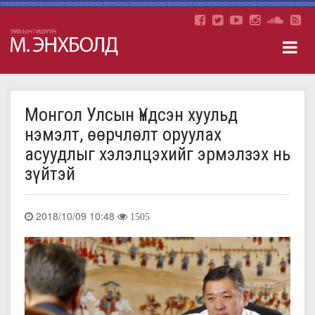
Монгол Улсын Үндсэн хуульд
нэмэлт, өөрчлөлт оруулах
асуудлыг хэлэлцэхийг эрмэлзэх нь
зүйтэй
2018/10/09 10:48
1505