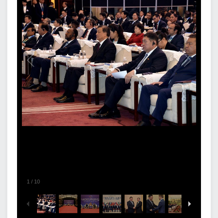
1
/
10