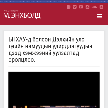
БНХАУ-д болсон Дэлхийн улс
төрийн намуудын удирдлагуудын
дээд хэмжээний уулзалтад
оролцлоо.