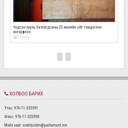
Үндсэн хууль батлагдсаны 25 жилийн ойг тэмдэглэн
Ав
өнгөрүүллээ.
10 зураг
ХОЛБОО БАРИХ
Утас: 976-11-325991
Факс: 976-11-325990
Mэйл хаяг:
enkhboldm@parliament.mn