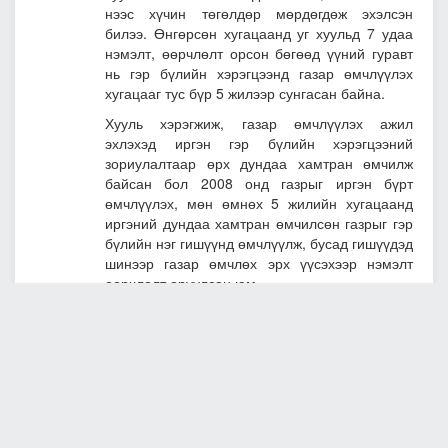
нээс хүчин төгөлдөр мөрдөгдөж эхэлсэн
билээ. Өнгөрсөн хугацаанд уг хуульд 7 удаа
нэмэлт, өөрчлөлт орсон бөгөөд үүний гуравт
нь гэр бүлийн хэрэгцээнд газар өмчлүүлэх
хугацааг тус бүр 5 жилээр сунгасан байна.
Хууль хэрэгжиж, газар өмчлүүлэх ажил
эхлэхэд иргэн гэр бүлийн хэрэгцээний
зориулалтаар өрх дундаа хамтран өмчилж
байсан бол 2008 онд газрыг иргэн бүрт
өмчлүүлэх, мөн өмнөх 5 жилийн хугацаанд
иргэний дундаа хамтран өмчилсөн газрыг гэр
бүлийн нэг гишүүнд өмчлүүлж, бусад гишүүдэд
шинээр газар өмчлөх эрх үүсэхээр нэмэлт
өөрчлөлт оруулсан юм.
2017 оны жилийн эцсийн байдлаар улсын
хэмжээнд нийт иргэдийн 18.3 хувь, нийт
өрхийн 62.54 хувь нь гэр бүлийн хэрэгцээний
зориулалтаар газар үнэгүй өмчилж авсан
байна.