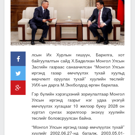
лсын Их Хурлын гишүүн, Барилга, хот
байгуулалтын сайд Х.Баделхан Монгол Улсын
Засгийн газраас санаачилсан “Монгол Улсын
иргэнд газар өмчлүүлэх тухай хуульд
өөрчлөлт оруулах тухай” хуулийн төслийг
УИХ-ын дарга М.Энхболдод өргөн барилаа.
Гэр бүлийн хэрэгцээний зориулалтаар Монгол
Улсын иргэнд газрыг нэг удаа үнэгүй
өмчлүүлэх хугацааг 10 жилээр буюу 2028 он
хүртэл сунгах зорилгоор энэхүү хуулийн
төслийг боловсруулсан байна.
“Монгол Улсын иргэнд газар өмчлүүлэх тухай”
хуулийг 2002.06.27-нд баталж, 2003.05.01-