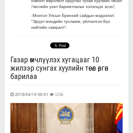
нэмэлт өөрчлөлт оруулах тухай хуулийн төсөл
/төслийн үзэл баримтлалыг хэлэлцэх эсэх/;
-Монгол Улсын Ерөнхий сайдын мэдээлэл:
“Эрүүл мэндийн тусламж, үйлчилгээ-Бүх
нийтийн хамралт”.
Газар өмчлүүлэх хугацааг 10
жилээр сунгах хуулийн төсөл өргөн
барилаа
2018/04/19 06:01
1256