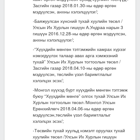
Засгийн газар 2018.01.30-ны өдөр өргөн
мэдүүлсэн, анхны хэлэлцүүлэг/;
-Баяжуулсан хүнсний тухай хуулийн төсөл /
Улсын Их Хурлын гишүүн А.Ундраа нарын 3
гишүүн 2016.12.28-ны өдөр өргөн мэдүүлсэн,
анхны хэлэлцүүлэг/;
-“Хүүхдийн мөнгөн тэтгэмжийн хамрах хүрээг
нэмэгдүүлэх талаар авах арга хэмжээний
тухай” Улсын Их Хурлын тогтоолын төсөл /
Засгийн газар 2018.04.10-ны өдөр өргөн
мэдүүлсэн, төслийн үзэл баримтлалыг
хэлэлцэх эсэх/;
-Монгол хүүхэд бүрт хүүхдийн мөнгөн тэтгэмж
буюу “Хүүхдийн мөнгө” олгох тухай Улсын Их
Хурлын тогтоолын төсөл /Монгол Улсын
Ерөнхийлөгч 2018.04.06-ны өдөр өргөн
мэдүүлсэн,төслийн үзэл баримтлалыг
хэлэлцэх эсэх/;
-Төсвийн тухай хуульд нэмэлт оруулах тухай
хуулийн төсөл /Улсын Их Хурлын гишүүн