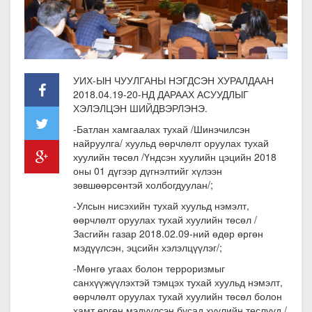
УИХ-ЫН ЧУУЛГАНЫ НЭГДСЭН ХУРАЛДААН
2018.04.19-20-НД ДАРААХ АСУУДЛЫГ
ХЭЛЭЛЦЭН ШИЙДВЭРЛЭНЭ.
-Батлан хамгаалах тухай /Шинэчилсэн
найруулга/ хуульд өөрчлөлт оруулах тухай
хуулийн төсөл /Үндсэн хуулийн цэцийн 2018
оны 01 дүгээр дүгнэлтийг хүлээн
зөвшөөрсөнтэй холбогдуулан/;
-Улсын нисэхийн тухай хуульд нэмэлт,
өөрчлөлт оруулах тухай хуулийн төсөл /
Засгийн газар 2018.02.09-ний өдөр өргөн
мэдүүлсэн, эцсийн хэлэлцүүлэг/;
-Мөнгө угаах болон терроризмыг
санхүүжүүлэхтэй тэмцэх тухай хуульд нэмэлт,
өөрчлөлт оруулах тухай хуулийн төсөл болон
хамт өргөн мэдүүлсэн бусад хуулийн төслүүд /