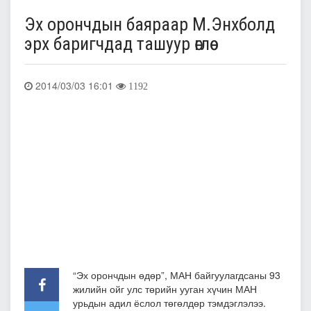
Эх орончдын баяраар М.Энхболд
эрх баригчдад ташуур өглөө
2014/03/03 16:01
1192
“Эх орончдын өдөр”, МАН байгуулагдсаны 93
жилийн ойг улс төрийн ууган хүчин МАН
урьдын адил ёслол төгөлдөр тэмдэглэлээ.