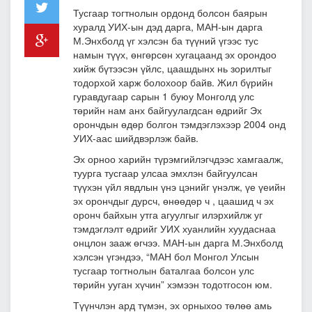
Тусгаар тогтнолын ордонд болсон баярын
хуралд УИХ-ын дэд дарга, МАН-ын дарга
М.Энхболд үг хэлсэн ба түүний үгээс тус
намын түүх, өнгөрсөн хугацаанд эх орондоо
хийж бүтээсэн үйлс, цаашдынх нь зорилтыг
тодорхой харж болохоор байв. Жил бүрийн
гуравдугаар сарын 1 буюу Монголд улс
төрийн нам анх байгуулагдсан өдрийг Эх
орончдын өдөр болгон тэмдэглэхээр 2004 онд
УИХ-аас шийдвэрлэж байв.
Эх орноо харийн түрэмгийлэгчдээс хамгаалж,
туурга тусгаар улсаа эмхлэн байгуулсан
түүхэн үйл явдлын үнэ цэнийг үнэлж, үе үеийн
эх орончдыг дурсч, өнөөдөр ч , цаашид ч эх
оронч байхын утга агуулгыг илэрхийлж уг
тэмдэглэлт өдрийг УИХ хуанлийн хуудаснаа
онцлон зааж өгчээ. МАН-ын дарга М.Энхболд
хэлсэн үгэндээ, “МАН бол Монгол Улсын
тусгаар тогтнолын баталгаа болсон улс
төрийн ууган хүчин” хэмээн тодотгосон юм.
Түүнчлэн ард түмэн, эх орныхоо төлөө амь