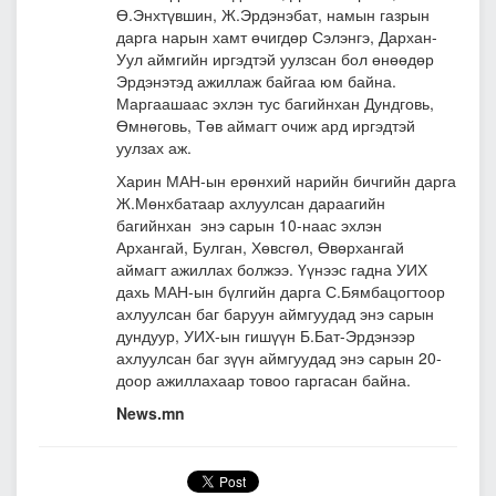
Ө.Энхтүвшин, Ж.Эрдэнэбат, намын газрын
дарга нарын хамт өчигдөр Сэлэнгэ, Дархан-
Уул аймгийн иргэдтэй уулзсан бол өнөөдөр
Эрдэнэтэд ажиллаж байгаа юм байна.
Маргаашаас эхлэн тус багийнхан Дундговь,
Өмнөговь, Төв аймагт очиж ард иргэдтэй
уулзах аж.
Харин МАН-ын ерөнхий нарийн бичгийн дарга
Ж.Мөнхбатаар ахлуулсан дараагийн
багийнхан энэ сарын 10-наас эхлэн
Архангай, Булган, Хөвсгөл, Өвөрхангай
аймагт ажиллах болжээ. Үүнээс гадна УИХ
дахь МАН-ын бүлгийн дарга С.Бямбацогтоор
ахлуулсан баг баруун аймгуудад энэ сарын
дундуур, УИХ-ын гишүүн Б.Бат-Эрдэнээр
ахлуулсан баг зүүн аймгуудад энэ сарын 20-
доор ажиллахаар товоо гаргасан байна.
News.mn