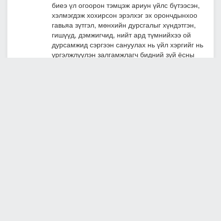
биеэ үл огоорон тэмцэж ариун үйлс бүтээсэн,
хэлмэгдэж хохирсон эрэлхэг эх орончдынхоо
гавьяа зүтгэл, мөнхийн дурсгалыг хүндэтгэн,
гишүүд, дэмжигчид, нийт ард түмнийхээ ой
дурсамжид сэргээн сануулах нь үйл хэргийг нь
үргэлжлүүлэн залгамжлагч бидний зүй ёсны
үүрэг, бахархан тэмдэглэх бүрэн эрх гэдгийг
тодотголоо. Сөрөг хүчин МАН-ын хувьд улс
орны язгуур эрх ашгийг хамгаалахын төлөө,
эдийн засаг, нийгмийн амьдралд тулгамдсан
асуудлуудыг шийдвэрлэхийн төлөө бодлого,
чиглэлээ гарган ажиллаж байгааг мөн хэлсэн.
УИХ дахь МАН-ын бүлгийн гишүүдээс намын
мөрийн хөтөлбөрт тусгагдсан 30 гаруй
хуулийн төслийг боловсруулан УИХ-д өргөн
барьж хэлэлцүүлж эхэлжээ.
Тухайлбал, УИХ дахь МАН-ын бүлгийн
гишүүдээс намын мөрийн хөтөлбөрт
тусгагдсан 30 гаруй хуулийн төслийг
боловсруулан УИХ-д өргөн барьж хэлэлцүүлж
эхэлжээ. Энэ бүхэн эрх баригчдын бодлогын