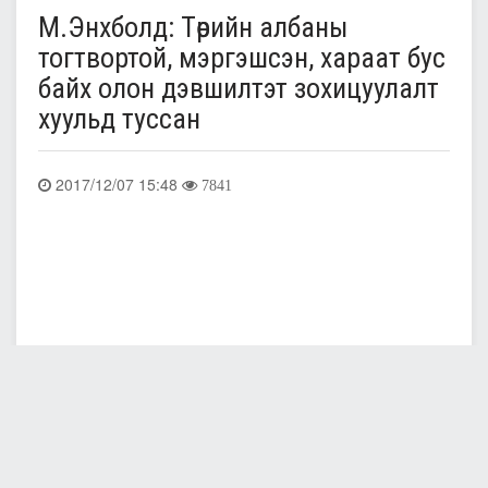
М.Энхболд: Төрийн албаны
тогтвортой, мэргэшсэн, хараат бус
байх олон дэвшилтэт зохицуулалт
хуульд туссан
2017/12/07 15:48
7841