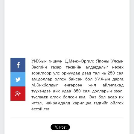
УИХ-ын гишүүн Ц.Мөнх-Оргил: Японы Улсын
Засгийн газар төсвийн алдагдалыг нөхөх
зорилгоор улс орнуудад дээд тал нь 250 сая
ам.доллар олгож байсан бол УИХ-ын дарга
М.Энхболдыг өнгөрсөн жил айлчлахад
түүхэндээ анх удаа 850 сая долларын зээл,
тусламж олгох болсон юм. Энэ бол асар их
итгэл, найрамдалд харилцаа гэдгийг ойлгох
ёстой гэв.