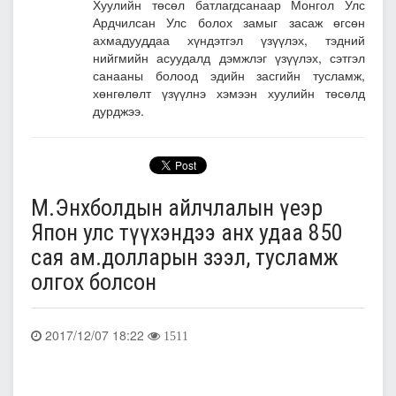
Хуулийн төсөл батлагдсанаар Монгол Улс
Ардчилсан Улс болох замыг засаж өгсөн
ахмадууддаа хүндэтгэл үзүүлэх, тэдний
нийгмийн асуудалд дэмжлэг үзүүлэх, сэтгэл
санааны болоод эдийн засгийн тусламж,
хөнгөлөлт үзүүлнэ хэмээн хуулийн төсөлд
дурджээ.
М.Энхболдын айлчлалын үеэр
Япон улс түүхэндээ анх удаа 850
сая ам.долларын зээл, тусламж
олгох болсон
2017/12/07 18:22
1511