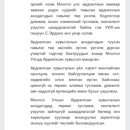
эрхийг нээж Монгол улс ардчиллын замаар
замнах үндэс суурийг тавьсан ардчиллын
анхдагчдын гавьяаг төр үнэлж, бодлогоор
дэмжиж, зохих хэмжээний тусламж, хөнгөлөлт
үзүүлэх шаардлагатай байна гэж УИХ-ын
гишүүн С.Эрдэнэ энэ үеэр хэлэв.
Ардчилсан хувьсгалын анхдагчдын түүхэн
гавьяаг төр засгийн зүгээс үргэлж дурсах
учиртай тэдгээр баатруудын ачаар Монгол
Улсад Ардчилсан хувьсгал мандсан.
Ардчилсан хувьсгалын үйл хэрэгт манлайлан
оролцож, зохион байгуулалцаж явсан хот,
хөдөөгийн олон мянган иргэн байснаас
цөөнгүй нь төрөөс аливаа тусламж, дэмжлэг
авч чадалгүй ертөнцийн мөнх бусыг үзүүлжээ.
Монгол Улсын Ардчилсан хувьсгалын
анхдагчдад төрөөс тусламж, хөнгөлөлт
үзүүлэх зайлшгүй шаардлагатай бөгөөд энэ
харилцааг хуулиар зохицуулах зорилгоор
энэхүү хуулийг төслийг боловсруулсан.