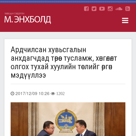
Ардчилсан хувьсгалын
анхдагчдад төрөөс тусламж, хөнгөлөлт
олгох тухай хуулийн төслийг өргөн
мэдүүллээ
2017/12/09 10:26
1202