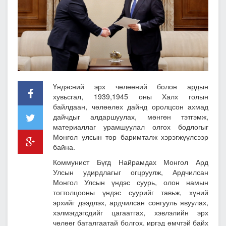
Үндэсний эрх чөлөөний болон ардын
хувьсгал, 1939,1945 оны Халх голын
байлдаан, чөлөөлөх дайнд оролцсон ахмад
дайчдыг алдаршуулах, мөнгөн тэтгэмж,
материаллаг урамшуулал олгох бодлогыг
Монгол улсын төр баримталж хэрэгжүүлсээр
байна.
Коммунист Бүгд Найрамдах Монгол Ард
Улсын удирдлагыг огцруулж, Ардчилсан
Монгол Улсын үндэс суурь, олон намын
тогтолцооны үндэс суурийг тавьж, хүний
эрхийг дээдлэх, ардчилсан сонгууль явуулах,
хэлмэгдэгсдийг цагаатгах, хэвлэлийн эрх
чөлөөг баталгаатай болгох, иргэд өмчтэй байх