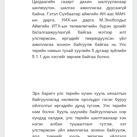
Цагдаагийн газарт дахин шалгуулахаар
шилжүүлэн, шалгах ажиллагаа дуусаагүй
байна. Гэтэл Сүхбаатар аймгийн АН-аас МАН-
ын дарга, УИХ-ын дарга М.Энхболдыг
Аймгийн ИТХ-ын төлөөлөгчийн бүрэн эрхийг
баталгаажуулахгүй байгаа мэтээр илт
улстөржсөн, иргэдийг төөрөгдүүлсэн үйл
ажиллагаа зохион байгуулж байгаа нь Улс
төрийн намын тухай хуулийн 5 дугаар зүйлийн
5.1.1 дэх хэсгийг зөрчиж байгаа болно.
Эрх баригч улс төрийн хүчин хууль хяналтын
байгууллагад нөлөөлж оролцдог гэсэн буруу
ойлголтыг иргэдийн дунд түгээж, Улс төрийн
нам болон Хууль шүүхийн байгууллагын нэр
хүндэд халдаж, улс төрийн шалтгаанаар хэн
нэгэн албан тушаалтанг гүтгэж, хэт
улстөржсөн үйл ажиллагаа зохион байгуулж,
ард түмнийг хууль зөрчсөн үйлдэлд