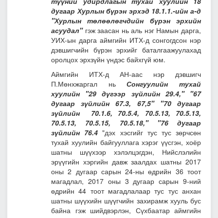
түүний удирдлагын тухай хуулийн 18
дугаар Хурлын бүрэн эрхэд 18.1.1.-ийн а-д
"Хурлын төлөөлөгчдийн бүрэн эрхийн
асуудал"
гэж заасан нь аль нэг Намын дарга,
УИХ-ын дарга аймгийн ИТХ-д сонгогдсон нэр
дэвшигчийн бүрэн эрхийг баталгаажуулахад
оролцох эрхзүйн үндэс байхгүй юм.
Аймгийн ИТХ-д АН-аас нэр дэвшигч
П.Мөнхжаргал нь
Сонгуулийн тухай
хуулийн
"
29 дүгээр зүйлийн 29.4," "67
дугаар зүйлийн 67.3, 67,5" "70 дугаар
зүйлийн 70.1.6, 70.5.4, 70.5.13, 70.5.13,
70.5.13, 70.5.15, 70.5.18," "76 дугаар
зүйлийн 76.4
"дэх хэсгийг тус тус зөрчсөн
тухай хуулийн байгууллага хэрэг үүсгэн, хоёр
шатны шүүхээр хэлэлцэгдэн, Нийслэлийн
эрүүгийн хэргийн давж заалдах шатны 2017
оны 2 дугаар сарын 24-ны өдрийн 36 тоот
магадлал, 2017 оны 3 дугаар сарын 9-ний
өдрийн 44 тоот магадлалаар тус тус анхан
шатны шүүхийн шүүгчийн захирамж хууль бус
байна гэж шийдвэрлэн, Сүхбаатар аймгийн