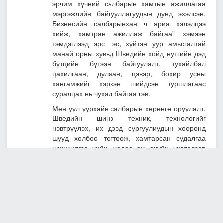
эрчим хүчний салбарын хамтын ажиллагаа
мэргэжлийн байгууллагуудын дунд эхэлсэн.
Бизнесийн салбарынхан ч яриа хэлэлцээ
хийж, хамтран ажиллаж байгаа” хэмээн
тэмдэглээд эрс тэс, хүйтэн уур амьсгалтай
манай орны хувьд Шведийн хойд нутгийн дэд
бүтцийн бүтээн байгуулалт, тухайлбал
цахилгаан, дулаан, цэвэр, бохир усны
хангамжийг хэрхэн шийдсэн туршлагаас
суралцах нь чухал байгаа гэв.
Мөн уул уурхайн салбарын хөрөнгө оруулалт,
Шведийн шинэ техник, технологийг
нэвтрүүлэх, их дээд сургуулиудын хооронд
шууд холбоо тогтоож, хамтарсан судалгаа
шинжилгээ хийх, хөдөө аж ахуйн чиглэлээр
хамтран ажиллах, хүйтэн, хуурай уур
амьсгалд тэсвэртэй хүнсний ногоо, ургамлын
аж ахуйн туршлагаас хуваалцах, соёлын
хамтын ажиллагааг өрнүүлэх, хэдэн жилийн
өмнө эхлэлийг нь тавьсан ч зогсонги байдалд
ороод байгаа
Стокхольм-Улаанбаатар хотын
хамтын ажиллагааг идэвхжүүлэх зэрэг