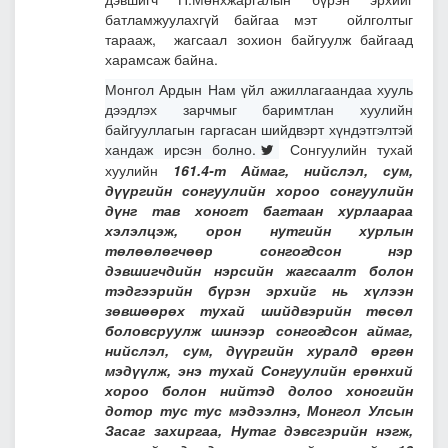
батламжуулахгүй байгаа мэт ойлголтыг
тарааж, жагсаал зохион байгуулж байгаад
харамсаж байна.
Монгол Ардын Нам үйл ажиллагаандаа хууль
дээдлэх зарчмыг баримтлан хуулийн
байгууллагын гаргасан шийдвэрт хүндэтгэлтэй
хандаж ирсэн болно.
Сонгуулийн тухай
хуулийн
161.4-т Аймаг, нийслэл, сум,
дүүргийн сонгуулийн хороо сонгуулийн
дүнг тав хоногт багтаан хурлаараа
хэлэлцэж, орон нутгийн хурлын
төлөөлөгчөөр сонгогдсон нэр
дэвшигчдийн нэрсийн жагсаалт болон
тэдгээрийн бүрэн эрхийг нь хүлээн
зөвшөөрөх тухай шийдвэрийн төсөл
боловсруулж шинээр сонгогдсон аймаг,
нийслэл, сум, дүүргийн хуралд өргөн
мэдүүлж, энэ тухай Сонгуулийн ерөнхий
хороо болон нийтэд долоо хоногийн
дотор тус тус мэдээлнэ, Монгол Улсын
Засаг захиргаа, Нутаг дэвсгэрийн нэгж,