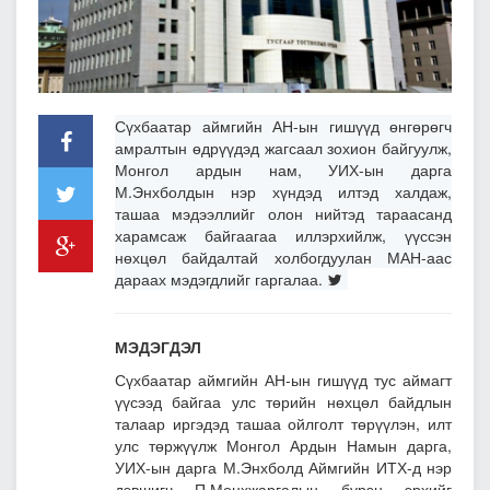
Сүхбаатар аймгийн АН-ын гишүүд өнгөрөгч
амралтын өдрүүдэд жагсаал зохион байгуулж,
Монгол ардын нам, УИХ-ын дарга
М.Энхболдын нэр хүндэд илтэд халдаж,
ташаа мэдээллийг олон нийтэд тараасанд
харамсаж байгаагаа иллэрхийлж, үүссэн
нөхцөл байдалтай холбогдуулан МАН-аас
дараах мэдэгдлийг гаргалаа.
МЭДЭГДЭЛ
Сүхбаатар аймгийн АН-ын гишүүд тус аймагт
үүсээд байгаа улс төрийн нөхцөл байдлын
талаар иргэдэд ташаа ойлголт төрүүлэн, илт
улс төржүүлж Монгол Ардын Намын дарга,
УИХ-ын дарга М.Энхболд Аймгийн ИТХ-д нэр
дэвшигч П.Мөнхжаргалын бүрэн эрхийг