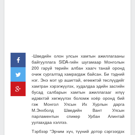
-Шведийн олон улсын хамтын ажиллагааны
байгууллага SIDA-гийн шугамаар Монголын
200 гаруй төрийн албан хаагч танай оронд
очиж сургалтад хамрагдаж байсан. Би тэдний
нэг. Энэ мэт үр ашигтай, өгөөжтэй төслүүдийг
хамтран хэрэгжүүлэх, худалдаа эдийн засгийн
бусад салбарын хамтын ажиллагааг илүү
идэвхтэй хөгжүүлэх боломж хоёр оронд бий
гэж Монгол Улсын Их Хурлын дарга
М.Энхболд Шведийн Вант Улсын
парламентын спикер Урбан Алинтай
уулзахдаа хэллээ.
Тэрбээр “Эрчим хүч, түүний дотор сэргээгдэх