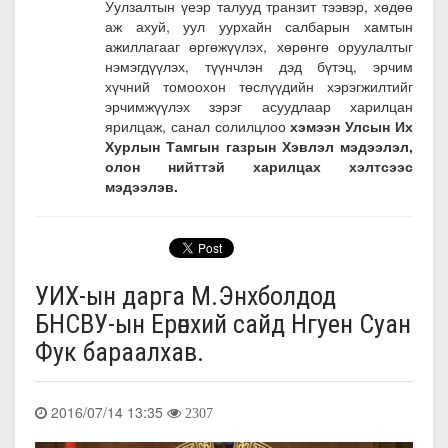
Уулзалтын үеэр талууд транзит тээвэр, хөдөө
аж ахуй, уул уурхайн салбарын хамтын
ажиллагааг өргөжүүлэх, хөрөнгө оруулалтыг
нэмэгдүүлэх, түүнчлэн дэд бүтэц, эрчим
хүчний томоохон төслүүдийн хэрэгжилтийг
эрчимжүүлэх зэрэг асуудлаар харилцан
ярилцаж, санал солилцлоо
хэмээн Улсын Их
Хурлын Тамгын газрын Хэвлэл мэдээлэл,
олон нийттэй харилцах хэлтсээс
мэдээлэв.
УИХ-ын дарга М.Энхболдод
БНСВУ-ын Ерөнхий сайд Нгуен Суан
Фук бараалхав.
2016/07/14 13:35
2307