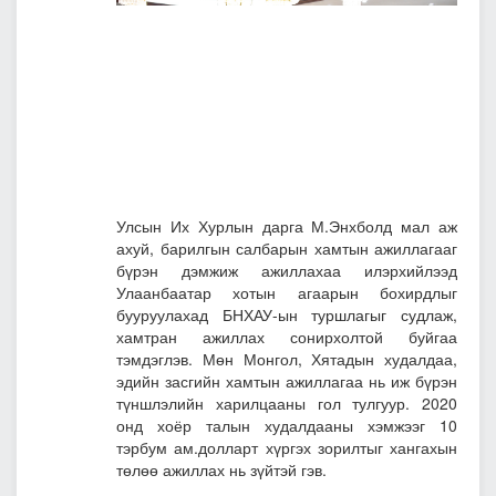
Улсын Их Хурлын дарга М.Энхболд мал аж
ахуй, барилгын салбарын хамтын ажиллагааг
бүрэн дэмжиж ажиллахаа илэрхийлээд
Улаанбаатар хотын агаарын бохирдлыг
бууруулахад БНХАУ-ын туршлагыг судлаж,
хамтран ажиллах сонирхолтой буйгаа
тэмдэглэв. Мөн Монгол, Хятадын худалдаа,
эдийн засгийн хамтын ажиллагаа нь иж бүрэн
түншлэлийн харилцааны гол тулгуур. 2020
онд хоёр талын худалдааны хэмжээг 10
тэрбум ам.долларт хүргэх зорилтыг хангахын
төлөө ажиллах нь зүйтэй гэв.