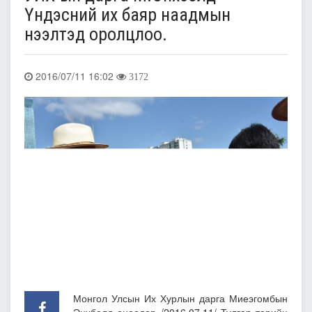
Үндэсний их баяр наадмын
нээлтэд оролцлоо.
2016/07/11 16:02
3172
Монгол Улсын Их Хурлын дарга Миеэгомбын