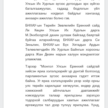
Улсын Их Хурлын зүгээс дотоодын эрх зүйгээ
баталгаажуулах, гадаад бодлогын үйл
ажиллагааны нэгдмэл байдлыг хангахад
анхаарч ажиллах болно гэв.
БНХАУ-ын Төрийн Зөвлөлийн Ерөнхий сайд
Ли Көцян Улсын Их Хурлын дарга
М.Энхболдтой дахин уулзаж байгаад баяртай
буйгаа илэрхийлээд БНХАУ-ын дарга Си
Зиньпин, БНХАУ-ын Бүх Хятадын Ардын
Төлөөлөгчдийн Их Хурлын Байнгын хорооны
дарга Жан Дөзян нарын халуун мэндчилгээг
уламжлав.
Тэрээр "Монгол Улсын Ерөнхий сайдтай
хийсэн яриа хэлэлцээрийг үр дүнтэй болгоход
парламентын зүгээс анхаарна гэдэгт итгэж
байна. Уг яриа хэлэлцээрийн үеэр хоёр орны
улс төрийн харилцааг хөгжүүлэх, өндөр дээд
хэмжээний айлчлалын давтамжийг
нэмэгдүүлэх талаар ярилцсаны зэрэгцээ
тодорхой салбаруудын хамтын ажиллагааг
өргөжүүлэх тал дээр түлхүү ярилцлаа. Үүнд,