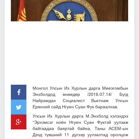
Монгол Улсын Их Хурлын дарга Миеэгомбын
Энхболдод өнөөдөр /2016.07.14/ Бүгд
Найрамдах Социалист Вьетнам Улсын
Ерөнхий сайд Нгуен Суан Фук бараалхав.
Улсын Их Хурлын дарга М.Энхболд хэлэхдээ
“Эрхэмсэг ноён Нгуен Суан Фуктэй уулзаж
байгаадаа баяртай байна. Таны АСЕМ-ын
Дээд түвшний 11 дүгээр уулзалтад оролцож