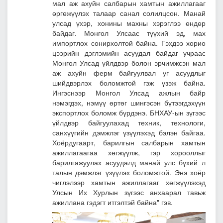
мал аж ахуйн салбарын хамтын ажиллагааг
өргөжүүлэх талаар санал солилцсон. Манай
улсад үхэр, хонины махны хэрэглээ өндөр
байдаг. Монгол Улсаас түүхий эд, мах
импортлох сонирхолтой байна. Гэхдээ хорио
цээрийн дэглэмийн асуудал байдаг учраас
Монгол Улсад үйлдвэр болон эрчимжсэн мал
аж ахуйн ферм байгуулвал уг асуудлыг
шийдвэрлэх боломжтой гэж үзэж байна.
Ингэснээр Монгол Улсад ажлын байр
нэмэгдэх, нэмүү өртөг шингэсэн бүтээгдэхүүн
экспортлох боломж бүрдэнэ. БНХАУ-ын зүгээс
үйлдвэр байгуулахад техник, технологи,
санхүүгийн дэмжлэг үзүүлэхэд бэлэн байгаа.
Хоёрдугаарт, барилгын салбарын хамтын
ажиллагаагаа хөгжүүлж, гэр хорооллыг
барилгажуулах асуудалд манай улс бүхий л
талын дэмжлэг үзүүлэх боломжтой. Энэ хоёр
чиглэлээр хамтын ажиллагааг хөгжүүлэхэд
Улсын Их Хурлын зүгээс анхаарал тавьж
ажиллана гэдэгт итгэлтэй байна" гэв.