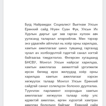
Бүгд Найрамдах Социалист Вьетнам Улсын
Ерөнхий сайд Нгуен Суан Фук, Улсын Их
Хурлын даргыг цаг зав гарган хүлээн авч
уулзсанд талархал илэрхийлэв. Мөн тэрээр
энэ удаагийн айлчлал нь хоёр орны харилцаа,
хамтын ажиллагааг шинэ түвшинд гаргахад
чухал ач холбогдолтой гэдэгтэй санал нэгтэй
байгаагаа тэмдэглэлээ. Өнгөрсөн хугацаанд
БНСВУ, Монгол Улсын найрсаг харилцаа,
хамтын ажиллагаа амжилттай үргэлжилж
ирсэн бөгөөд ирэх жилүүдэд хоёр орны
харилцаа хамтын ажиллагааг хэрхэн
хөгжүүлэх талаар Монгол Улсын Ерөнхий
сайдтай санал солилцсон болохоо дуулгалаа.
Түүнчлэн парламент хоорондын хамтын
ажиллагааг хөгжүүлэх талаар хоёр улс
идэвхтэй ажиллан, өргөн хүрээтэй хамтран
ажиллах бололцоо байгааг Ерөнхий сайд