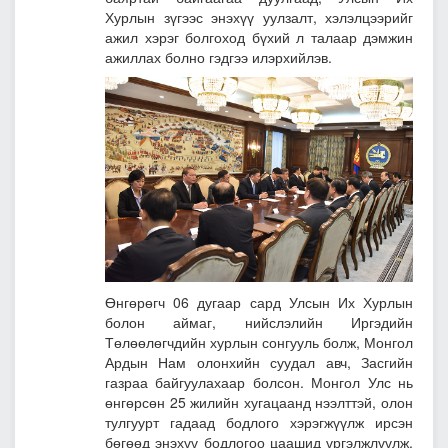
Хурлын зүгээс энэхүү уулзалт, хэлэлцээрийг
ажил хэрэг болгоход бүхий л талаар дэмжин
ажиллах болно гэдгээ илэрхийлэв.
Өнгөрөгч 06 дугаар сард Улсын Их Хурлын
болон аймаг, нийслэлийн Иргэдийн
Төлөөлөгчдийн хурлын сонгууль болж, Монгол
Ардын Нам олонхийн суудал авч, Засгийн
газраа байгуулахаар болсон. Монгол Улс нь
өнгөрсөн 25 жилийн хугацаанд нээлттэй, олон
тулгуурт гадаад бодлого хэрэгжүүлж ирсэн
бөгөөд энэхүү бодлогоо цаашид үргэлжлүүлж,