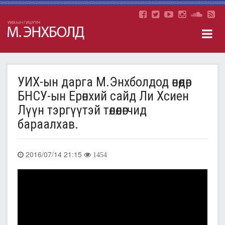
УИХ-ын дарга М.Энхболдод өнөөдөр
БНСУ-ын Ерөнхий сайд Ли Хсиен
Лүүн тэргүүтэй төлөөлөгчид
бараалхав.
2016/07/14 21:15
1454