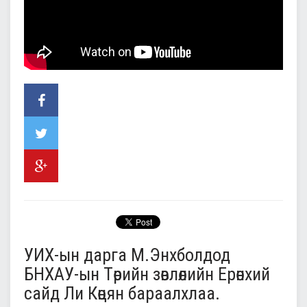
УИХ-ын дарга М.Энхболдод
БНХАУ-ын Төрийн зөвлөлийн Ерөнхий
сайд Ли Көцян бараалхлаа.