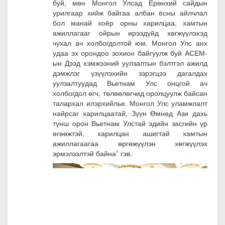
буй, мөн Монгол Улсад Ерөнхий сайдын
урилгаар хийж байгаа албан ёсны айлчлал
бол манай хоёр орны харилцаа, хамтын
ажиллагааг ойрын ирээдүйд хөгжүүлэхэд
чухал ач холбогдолтой юм. Монгол Улс анх
удаа эх орондоо зохион байгуулж буй АСЕМ-
ын Дээд хэмжээний уулзалтын бэлтгэл ажилд
дэмжлэг үзүүлэхийн зэрэгцээ дагалдах
уулзалтуудад Вьетнам Улс онцгой ач
холбогдол өгч, төлөөлөгчид оролцуулж байсан
талархал илэрхийлье. Монгол Улс уламжлалт
найрсаг харилцаатай, Зүүн Өмнөд Ази дахь
түнш орон Вьетнам Улстай эдийн засгийн үр
өгөөжтэй, харилцан ашигтай хамтын
ажиллагаагаа өргөжүүлэн хөгжүүлэх
эрмэлзэлтэй байна” гэв.