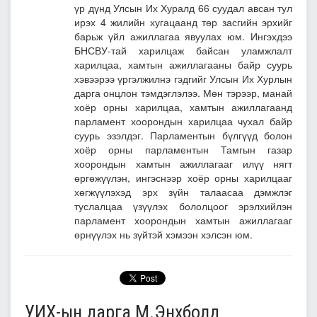
үр дүнд Улсын Их Хуралд 66 суудал авсан тул
ирэх 4 жилийн хугацаанд төр засгийн эрхийг
барьж үйл ажиллагаа явуулах юм. Ингэхдээ
БНСВУ-тай харилцаж байсан уламжлалт
харилцаа, хамтын ажиллагааны байр суурь
хэвээрээ үргэлжилнэ гэдгийг Улсын Их Хурлын
дарга онцлон тэмдэглэлээ. Мөн тэрээр, манай
хоёр орны харилцаа, хамтын ажиллагаанд
парламент хоорондын харилцаа чухал байр
суурь эзэлдэг. Парламентын бүлгүүд болон
хоёр орны парламентын Тамгын газар
хоорондын хамтын ажиллагааг илүү нягт
өргөжүүлэн, ингэснээр хоёр орны харилцааг
хөгжүүлэхэд эрх зүйн талаасаа дэмжлэг
туслалцаа үзүүлэх бололцоог эрэлхийлэн
парламент хоорондын хамтын ажиллагааг
өрнүүлэх нь зүйтэй хэмээн хэлсэн юм.
УИХ-ын дарга М.Энхболд