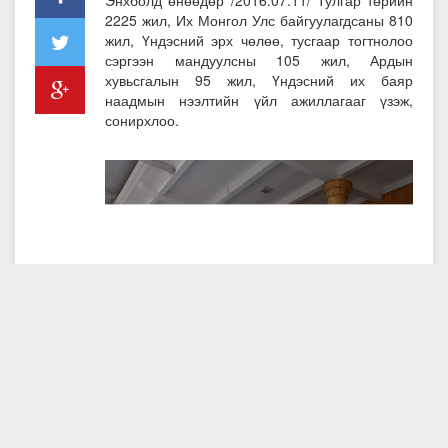
Энхболд өнөөдөр /2016.07.11/ Тулгар төрийн
2225 жил, Их Монгол Улс байгуулагдсаны 810
жил, Үндэсний эрх чөлөө, тусгаар тогтнолоо
сэргээн мандуулсны 105 жил, Ардын
хувьсгалын 95 жил, Үндэсний их баяр
наадмын нээлтийн үйл ажиллагааг үзэж,
сонирхлоо.