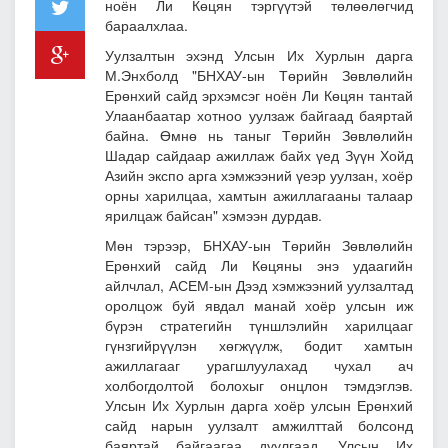
ноён Ли Көцян тэргүүтэй төлөөлөгчид
бараалхлаа.
Уулзалтын эхэнд Улсын Их Хурлын дарга
М.Энхболд "БНХАУ-ын Төрийн Зөвлөлийн
Ерөнхий сайд эрхэмсэг ноён Ли Көцян тантай
Улаанбаатар хотноо уулзаж байгаад баяртай
байна. Өмнө нь таныг Төрийн Зөвлөлийн
Шадар сайдаар ажиллаж байх үед Зүүн Хойд
Азийн экспо арга хэмжээний үеэр уулзан, хоёр
орны харилцаа, хамтын ажиллагааны талаар
ярилцаж байсан" хэмээн дурдав.
Мөн тэрээр, БНХАУ-ын Төрийн Зөвлөлийн
Ерөнхий сайд Ли Көцяны энэ удаагийн
айлчлал, АСЕМ-ын Дээд хэмжээний уулзалтад
оролцож буй явдал манай хоёр улсын иж
бүрэн стратегийн түншлэлийн харилцааг
гүнзгийрүүлэн хөгжүүлж, бодит хамтын
ажиллагааг урагшлуулахад чухал ач
холбогдолтой болохыг онцлон тэмдэглэв.
Улсын Их Хурлын дарга хоёр улсын Ерөнхий
сайд нарын уулзалт амжилттай болсонд
баяртай байгаагаа дуулгаад, Улсын Их