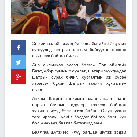
Энэ хичээлийн жилд би Төв аймгийн 27 сумын
сургуульд шатрын танхим байгуулж өгөхөөр
ажиллаж байгаа билээ.
Энэ ажлынхаа эхлэл болгож Төв аймгийн
Батсүмбэр сумын оюунлаг, шатарч хүүхдүүдэд
шатрын сурах бичиг, сургалтын иж бүрэн
хэрэгсэл бүхий Шатрын танхим хүлээлгэж
өглөө.
Анхны Шатрын танхимын маань нээлт Багш
нарын баярын өдрөөр тохиож байгаад
хувьдаа ихэд бэлгэшээж байна. Оюун ухаан
төгс ирээдүй үеийг бэлдэж байгаа багш хүн
бол жинхэнэ баялаг бүтээгчид мөн.
Баялгаа шүтэхээс илүү багшаа шүтэж эрдэм