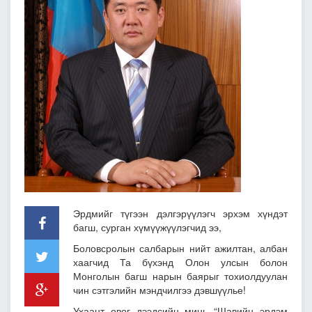
Эрдмийг түгээн дэлгэрүүлэгч эрхэм хүндэт
багш, сурган хүмүүжүүлэгчид ээ,
Боловсролын салбарын нийт ажилтан, албан
хаагчид Та бүхэнд Олон улсын болон
Монголын багш нарын баярыг тохиолдуулан
чин сэтгэлийн мэндчилгээ дэвшүүлье!
Ухаант өвөг дээдсийн минь “Шавийн эрдэм