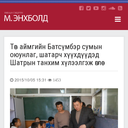
Төв аймгийн Батсүмбэр сумын
оюунлаг, шатарч хүүхдүүдэд
Шатрын танхим хүлээлгэж өглөө
2015/10/05 15:31
1453