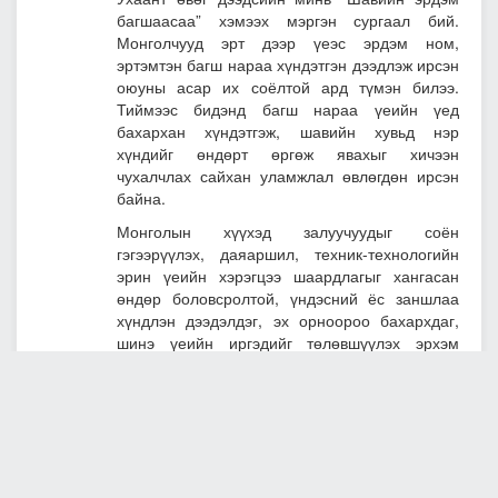
багшаасаа” хэмээх мэргэн сургаал бий.
Монголчууд эрт дээр үеэс эрдэм ном,
эртэмтэн багш нараа хүндэтгэн дээдлэж ирсэн
оюуны асар их соёлтой ард түмэн билээ.
Тиймээс бидэнд багш нараа үеийн үед
бахархан хүндэтгэж, шавийн хувьд нэр
хүндийг өндөрт өргөж явахыг хичээн
чухалчлах сайхан уламжлал өвлөгдөн ирсэн
байна.
Монголын хүүхэд залуучуудыг соён
гэгээрүүлэх, даяаршил, техник-технологийн
эрин үеийн хэрэгцээ шаардлагыг хангасан
өндөр боловсролтой, үндэсний ёс заншлаа
хүндлэн дээдэлдэг, эх орноороо бахархдаг,
шинэ үеийн иргэдийг төлөвшүүлэх эрхэм
хариуцлагатай үүргийг зөвхөн багш л гардан
хэрэгжүүлэх болно. Монголчууд бид Оюу
толгойн баялаг биш оюунлаг толгойн эрдэм
мэдлэгт шүтэж амьдрах эрин цагийг ойртуулах
ёстой. Иймд Монгол улсын ирээдүйн хөгжлийн
түлхүүр багш нарын гарт бий.