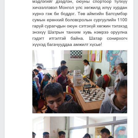
мэдлэгийг дээдлэн, оюуны спортоор түлхүү
хичээллэвэл Монгол улс хөгжилд илүү хурдан
хүрнэ гэж би боддог. Төв аймгийн Батсүмбэр
сумын ерөнхий боловсролын сургуулийн 1100
гаруй сурагчдын оюун сэтгэхүй хөгжин тэлэхэд
энэхүү Шатрын танхим хувь нэмрээ оруулна
гэдэгт итгэлтэй байна. Шатар сонирхогч
хүүхэд багачууддаа амжилт хүсье!