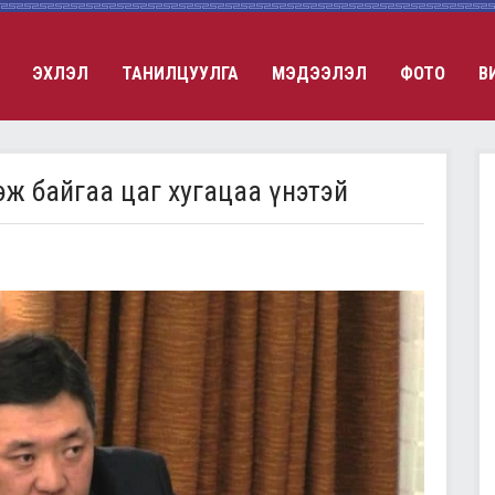
ЭХЛЭЛ
ТАНИЛЦУУЛГА
МЭДЭЭЛЭЛ
ФОТО
В
дэж байгаа цаг хугацаа үнэтэй