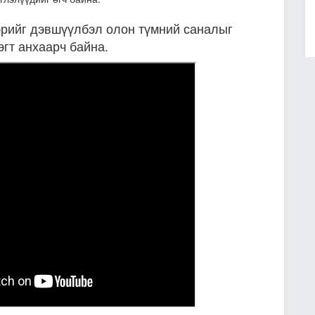
эрийг дэвшүүлбэл олон түмний саналыг
эгт анхаарч байна.