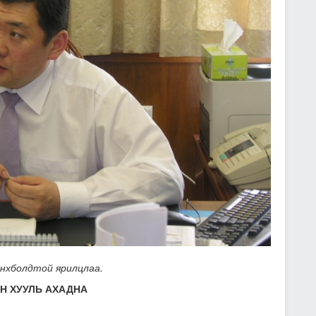
Энхболдтой ярилцлаа.
Н ХУУЛЬ АХАДНА