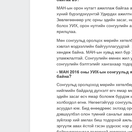
МАН-ын орон нутагт ажиллаж байгаа 
хүний бүрэлдэхүүнтэй Удирдах ажилтн
Зөвлөгөөнөөр улс орны эдийн засаг, н
болох УИХ, орон нутгийн сонгуулийн 
ярилцлаа.
Мөн сонгуульд оролцох мөрийн хөтөлб
хэвлэл мэдээллийн байгууллагуудтай 
хөндөж байна. МАН-ын хувьд жил бүр 
уламжлалтай. Сонгуулийн өмнөх жил у
сонгуулийн бэлтгэлийг хангахаар тодо
- МАН 2016 оны УИХ-ын сонгуульд
байна?
Сонгуульд оролцоход мөрийн хөтөлбөр
нийгмийн байдалд дүгнэлт өгч ямар м
эдийн засаг өсч ямар боломж бүрдэж и
холбогдол өгнө. Нөгөөтэйгүүр сонгуул
асуудал юм. Бид өнөөдрөөс эхлээд ор
дэвшүүлбэл олон түмний саналыг авах 
зүйлээр хий амлах биш тодорхой ажлы
эргүүлж авах ёстой гэсэн үүднээс нэ
байгууллагуудад тодорхой зөвлөгөө чи