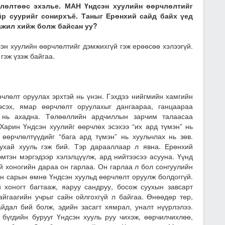
члөлтөөс эхэлье. МАН Үндсэн хуулийн өөрчлөлтийг
йр суурийг сонирхъё. Таныг Ерөнхий сайд байх үед
ажил хийж болж байсан уу?
эн хуулийн өөрчлөлтийг дэмжихгүй гэж ерөөсөө хэлээгүй.
гэж үзэж байгаа.
рчлөлт оруулах эрхтэй нь үнэн. Гэхдээ нийгмийн хамгийн
эсэх, ямар өөрчлөлт оруулахыг дангаараа, ганцаараа
 нь ахадна. Төлөөллийн ардчиллын зарчим талаасаа
 Харин Үндсэн хуулийг өөрчлөх эсэхээ “их ард түмэн” нь
 өөрчлөлтүүдийг “бага ард түмэн” нь хуульчлах нь зөв.
ухай хууль гэж бий. Тэр дарааллаар л явна. Ерөнхий
эмтэн мэргэдээр хэлэлцүүлж, ард нийтээсээ асууна. Үүнд
үй хоногийн дараа он гарлаа. Он гарлаа л бол сонгуулийн
ан сарын өмнө Үндсэн хуульд өөрчлөлт оруулж болдоггүй.
й хоногт багтааж, яаруу сандруу, босож суухын завсарт
айгаагийн учрыг сайн ойлгохгүй л байгаа. Өнөөдөр төр,
йдал бий болж, эдийн засагт хямрал, уналт нүүрлэлээ.
бүгдийн бурууг Үндсэн хууль руу чихэж, өөрчилчихлөө,