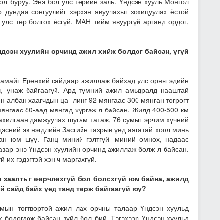
ол буруу. Энэ бол улс төрийн заль. Үндсэн хууль Монгол
р дундаа сонгуулийг хэрхэн явуулахыг зохицуулах ёстой
 улс төр болгох ёсгүй. МАН тийм явуургүй арганд ордог,
ндсэн хуулийн орчинд ажил хийж болдог байсан, үгүй
 Намайг Ерөнхий сайдаар ажиллаж байхад улс орны эдийн
ш, унаж байгаагүй. Ард түмний ажил амьдралд нааштай
йн албан хаагчдын ца- линг 92 мянгаас 300 мянган төгрөгт
мянгаас 80-аад мянгад хүргэж л байсан. Жилд 400-500 км
цахилгаан дамжуулах шугам татаж, 76 сумыг эрчим хүчний
дэсний эв нэгдлийн Засгийн газрын үед аягатай хоол минь
сан юм шүү. Ганц миний гэлтгүй, миний өмнөх, надаас
азар энэ Үндсэн хуулийн орчинд ажиллаж болж л байсан.
й их гэдэгтэй хэн ч маргахгүй.
м заалтыг өөрчлөхгүй бол болохгүй юм байна, ажилд
й сайд байх үед танд төрж байгаагүй юу?
имын тогтвортой ажил лах орчны талаар Үндсэн хуульд
 бодогдож байсан зүйл бол бий. Тэгэхээр Үндсэн хуульд