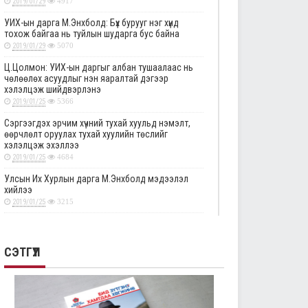
2019/01/29
4917
УИХ-ын дарга М.Энхболд: Бүх бурууг нэг хүнд
тохож байгаа нь туйлын шударга бус байна
2019/01/29
5070
Ц.Цолмон: УИХ-ын даргыг албан тушаалаас нь
чөлөөлөх асуудлыг нэн яаралтай дэгээр
хэлэлцэж шийдвэрлэнэ
2019/01/25
5366
Сэргээгдэх эрчим хүчний тухай хуульд нэмэлт,
өөрчлөлт оруулах тухай хуулийн төслийг
хэлэлцэж эхэллээ
2019/01/25
4684
Улсын Их Хурлын дарга М.Энхболд мэдээлэл
хийлээ
2019/01/25
3215
Төрийн албаны тухай хуулийг хэрэгжүүлэхтэй
холбоотой тогтоолын төслүүдийн анхны
хэлэлцүүлгийг дэмжлээ
СЭТГҮҮЛ
2019/01/25
2885
Улсын Их Хурлын тогтоолын төслүүдийг эцсийн
хэлэлцүүлэгт шилжүүлэв
2019/01/24
2336