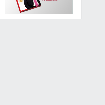
УИХ-ын энэ долоо хоногийн үйл ажиллагааны
хуваарь /2019.01.14-01.18/
2019/01/14
2415
Монгол Улсын Үндсэн хуулийн өдрөөр
Д.Сүхбаатарын хөшөөнд цэцэг өргөж, Их эзэн
Чингис хааны хөшөөнд хүндэтгэл үзүүлэв
2019/01/13
2311
МОНГОЛ УЛСЫН ҮНДСЭН ХУУЛИЙН ӨДРИЙН
МЭНДЧИЛГЭЭ
2019/01/13
5800
Төслийг анхны хэлэлцүүлэгт шилжүүлж, УИХ-ын
гишүүний бүрэн эрхийг түдгэлзүүлэх асуудлаар УИХ
дахь АН-ын бүлэг завсарлага авав
2019/01/11
2426
Улсын Их Хурлын дарга М.Энхболд бүх нийтийн
жагсаалд оролцогчдын шаардлагад албан
бичгээр хариу өгөв
2019/01/10
2740