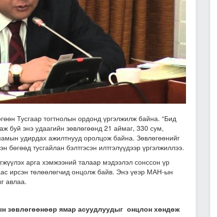
өөн Тусгаар тогтнолын ордонд үргэлжилж байна. “Бид
аж буй энэ удаагийн зөвлөгөөнд 21 аймаг, 330 сум,
намын удирдах ажилтнууд оролцож байна. Зөвлөгөөнийг
н бөгөөд тусгайлан бэлтгэсэн илтгэлүүдээр үргэлжиллээ.
жүүлэх арга хэмжээний талаар мэдээлэл сонссон үр
гаас ирсэн төлөөлөгчид онцолж байв. Энэ үеэр МАН-ын
г авлаа.
дын зөвлөгөөнөөр ямар асуудлуудыг онцлон хөндөж