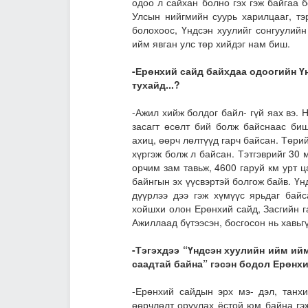
одоо л сайхан болно гэх гэж байгаа б
Улсын нийгмийн суурь харилцааг, тэ
болохоос, Үндсэн хуулийг сонгуулийн
ийм явган улс төр хийдэг нам биш.
-Ерөнхий сайд байхдаа одоогийн Ү
тухайд...?
-Ажил хийж болдог байл- гүй яах вэ.
засагт өсөлт бий болж байснаас би
ахиц, өөрч лөлтүүд гарч байсан. Төри
хүргэж болж л байсан. Тэтгэврийг 30 
орчим зам тавьж, 4600 гаруй км урт 
байнгын эх үүсвэртэй болгож байв. Үн
дүүрлээ дээ гэж хүмүүс ярьдаг бай
хойшхи олон Ерөнхий сайд, Засгийн г
Ажиллаад бүтээсэн, босгосон нь хавьгү
-Тэгэхдээ “Үндсэн хуулийн ийм ий
саадтай байна” гэсэн бодол Ерөнхи
-Ерөнхий сайдын эрх мэ- дэл, танх
өөрчлөлт оруулах ёстой юм байна гэж