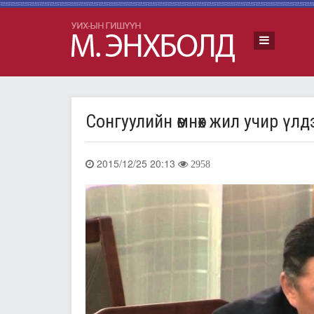
Сонгуулийн өмнөх жил учир үл
2015/12/25 20:13
2958