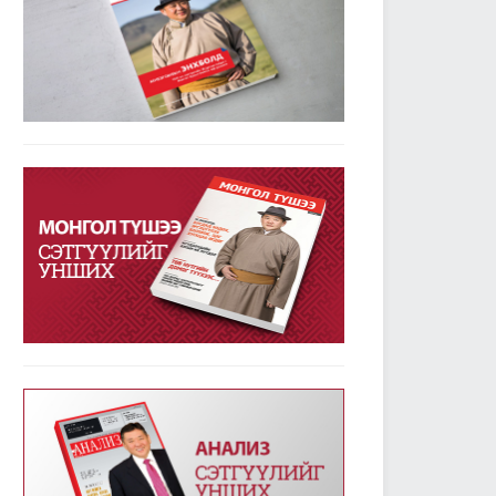
УИХ-ын дарга М.Энхболдын гаргасан зарчмын
зөрүүтэй санал гишүүдийн 72.7 хувийн дэмжлэг
авлаа
2019/01/23
3782
Улсын Их Хурал - Энэ долоо хоногт /2019.01.14-
18/
2019/01/21
3349
УИХ-ын энэ долоо хоногийн үйл ажиллагааны
хуваарь /2019.01.21-25/
2019/01/21
2378
УИХ-ын чуулганы хуралдааны дэгийн тухай
хуульд нэмэлт оруулах тухай хуулийг баталж,
дөрвөн хуулийн төслийг анхны хэлэлцүүлэгт
шилжүүллээ
2019/01/18
2561
Төрийн албаны тухай хуулийг хэрэгжүүлэхтэй
холбогдсон тогтоолын төслүүдийг анхны
хэлэлцүүлэгт шилжүүлэв
2019/01/18
2364
Улсын Их Хурал - Энэ долоо хоногт /2019.01.07-
13/
2019/01/14
3237