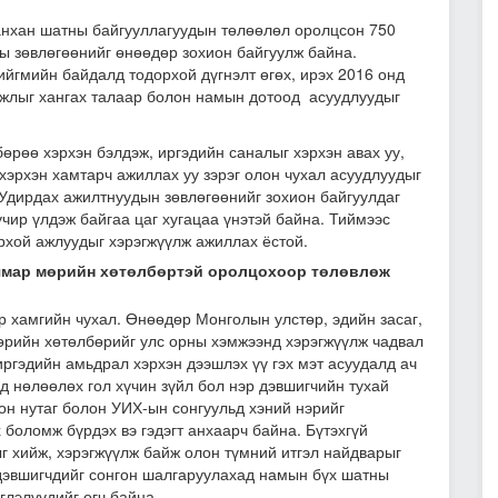
анхан шатны байгууллагуудын төлөөлөл оролцсон 750
ы зөвлөгөөнийг өнөөдөр зохион байгуулж байна.
ийгмийн байдалд тодорхой дүгнэлт өгөх, ирэх 2016 онд
ажлыг хангах талаар болон намын дотоод асуудлуудыг
өрөө хэрхэн бэлдэж, иргэдийн саналыг хэрхэн авах уу,
хэрхэн хамтарч ажиллах уу зэрэг олон чухал асуудлуудыг
Удирдах ажилтнуудын зөвлөгөөнийг зохион байгуулдаг
чир үлдэж байгаа цаг хугацаа үнэтэй байна. Тиймээс
рхой ажлуудыг хэрэгжүүлж ажиллах ёстой.
 ямар мөрийн хөтөлбөртэй оролцохоор төлөвлөж
 хамгийн чухал. Өнөөдөр Монголын улстөр, эдийн засаг,
өрийн хөтөлбөрийг улс орны хэмжээнд хэрэгжүүлж чадвал
ргэдийн амьдрал хэрхэн дээшлэх үү гэх мэт асуудалд ач
ьд нөлөөлөх гол хүчин зүйл бол нэр дэвшигчийн тухай
он нутаг болон УИХ-ын сонгуульд хэний нэрийг
боломж бүрдэх вэ гэдэгт анхаарч байна. Бүтэхгүй
г хийж, хэрэгжүүлж байж олон түмний итгэл найдварыг
р дэвшигчдийг сонгон шалгаруулахад намын бүх шатны
глэлүүдийг өгч байна.