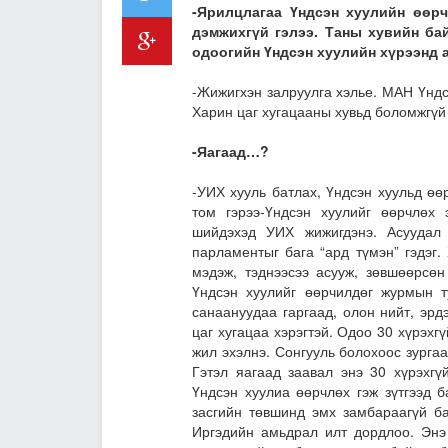
-Ярилцлагаа Үндсэн хуулийн өөр
дэмжихгүй гэлээ. Таны хувийн ба
одоогийн Үндсэн хуулийн хүрээнд 
-Жижигхэн залруулга хэлье. МАН Үндс
Харин цаг хугацааны хувьд боломжгүй 
-Яагаад…?
-УИХ хууль батлах, Үндсэн хуульд өө
том гэрээ-Үндсэн хуулийг өөрчлөх 
шийдэхэд УИХ жижигдэнэ. Асуудал
парламентыг бага “ард түмэн” гэдэг.
мэдэж, тэднээсээ асууж, зөвшөөрсөн
Үндсэн хуулийг өөрчилдөг журмын т
санаануудаа гаргаад, олон нийт, эрд
цаг хугацаа хэрэгтэй. Одоо 30 хүрэхг
жил эхэлнэ. Сонгууль болохоос зурга
Гэтэл яагаад заавал энэ 30 хүрэхгү
Үндсэн хуулиа өөрчлөх гэж зүтгээд б
засгийн төвшинд эмх замбараагүй ба
Иргэдийн амьдрал илт дордлоо. Энэ 