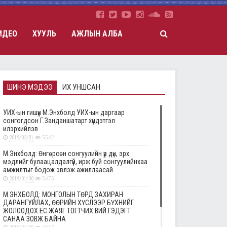
ИДЕО
ХУУЛЬ
АЖЛЫН АЛБА
ШИНЭ МЭДЭЭ
ИХ УНШСАН
УИХ-ын гишүүн М.Энхболд УИХ-ын даргаар
сонгогдсон Г.Занданшатарт хүндэтгэл
илэрхийлэв
2019/02/01
5542
М.Энхболд: Өнгөрсөн сонгуулийн үр дүн, эрх
мэдлийг булаацалдалгүй, ирж буй сонгуулийнхаа
амжилтыг бодож эвлэж ажиллаасай.
2019/01/30
5475
М.ЭНХБОЛД: МОНГОЛЫН ТӨРД ЗАХИРАН
ДАРАНГУЙЛАХ, ӨӨРИЙН ХҮСЛЭЭР БҮХНИЙГ
ЖОЛООДОХ ЁС ЖАЯГ ТОГТЧИХ ВИЙ ГЭДЭГТ
САНАА ЗОВЖ БАЙНА