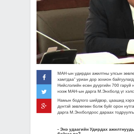
МАН-ын удирдах ажилтны улсын зөвлөг
хамтдаа” уриан дор зохион байгуулагд
Нийслэлийн есөн дүүргийн 700 гаруй 
нээж МАН-ын дарга М.Энхболд үг хэлсэ
Намын бодлого шийдвэр, цаашид хэрэг
дүнтэй зөвлөгөөн болж буйг орон нут
дарга М.Энхболдоос дараах тодруулгы
- Энэ удаагийн Удирдах ажилтнуу
байгаа вэ?