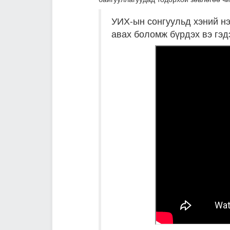
УИХ-ын сонгуульд хэний н
авах боломж бүрдэх вэ гэд