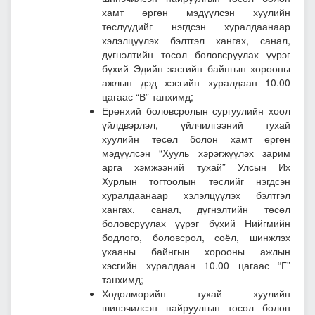
хамт өргөн мэдүүлсэн хуулийн
төслүүдийг нэгдсэн хуралдаанаар
хэлэлцүүлэх бэлтгэл хангах, санал,
дүгнэлтийн төсөл боловсруулах үүрэг
бүхий Эдийн засгийн байнгын хорооны
ажлын дэд хэсгийн хуралдаан 10.00
цагаас “В” танхимд;
Ерөнхий боловсролын сургуулийн хоол
үйлдвэрлэл, үйлчилгээний тухай
хуулийн төсөл болон хамт өргөн
мэдүүлсэн “Хууль хэрэгжүүлэх зарим
арга хэмжээний тухай” Улсын Их
Хурлын тогтоолын төслийг нэгдсэн
хуралдаанаар хэлэлцүүлэх бэлтгэл
хангах, санал, дүгнэлтийн төсөл
боловсруулах үүрэг бүхий Нийгмийн
бодлого, боловсрол, соёл, шинжлэх
ухааны байнгын хорооны ажлын
хэсгийн хуралдаан 10.00 цагаас “Г”
танхимд;
Хөдөлмөрийн тухай хуулийн
шинэчилсэн найруулгын төсөл болон