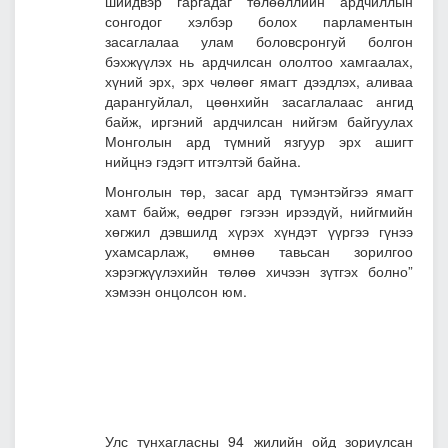
шийдвэр гаргадаг төлөөллийн ардчиллын
сонгодог хэлбэр болох парламентын
засаглалаа улам боловсронгуй болгон
бэхжүүлэх нь ардчилсан ололтоо хамгаалах,
хүний эрх, эрх чөлөөг ямагт дээдлэх, аливаа
дарангуйлал, цөөнхийн засаглалаас ангид
байж, иргэний ардчилсан нийгэм байгуулах
Монголын ард түмний язгуур эрх ашигт
нийцнэ гэдэгт итгэлтэй байна.
Монголын төр, засаг ард түмэнтэйгээ ямагт
хамт байж, өөдрөг гэгээн ирээдүй, нийгмийн
хөгжил дэвшилд хүрэх хүндэт үүргээ гүнээ
ухамсарлаж, өмнөө тавьсан зорилгоо
хэрэгжүүлэхийн төлөө хичээн зүтгэх болно”
хэмээн онцолсон юм.
Улс тунхагласны 94 жилийн ойд зориулсан