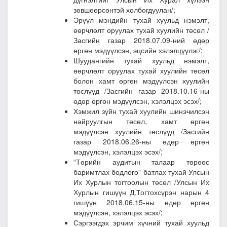
зөвшөөрсөнтэй холбогдуулан/;
Эрүүл мэндийн тухай хуульд нэмэлт,
өөрчлөлт оруулах тухай хуулийн төсөл
/
Засгийн газар 2018.07.09-ний өдөр
өргөн мэдүүлсэн, эцсийн хэлэлцүүлэг/;
Шуудангийн тухай хуульд нэмэлт,
өөрчлөлт оруулах тухай хуулийн төсөл
болон хамт өргөн мэдүүлсэн хуулийн
төслүүд
/Засгийн газар 2018.10.16-ны
өдөр өргөн мэдүүлсэн, хэлэлцэх эсэх/;
Хэмжил зүйн тухай хуулийн шинэчилсэн
найруулгын төсөл, хамт өргөн
мэдүүлсэн хуулийн төслүүд
/Засгийн
газар 2018.06.26-ны өдөр өргөн
мэдүүлсэн, хэлэлцэх эсэх/;
“Төрийн аудитын талаар төрөөс
баримтлах бодлого” батлах тухай Улсын
Их Хурлын тогтоолын төсөл
/Улсын Их
Хурлын гишүүн Д.Тогтохсүрэн нарын 4
гишүүн 2018.06.15-ны өдөр өргөн
мэдүүлсэн, хэлэлцэх эсэх/;
Сэргээгдэх эрчим хүчний тухай хуульд