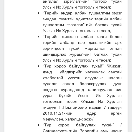
ангилал, зэрэглэл”-ийг тогтоох тухай
Улсын Их Хурлын тогтоолын төсөл;
“Төрийн өндөр албан тушаалтны зэрэг
зиндаа, түүнтэй адилтгах төрийн албан
тушаалтны зэрэглэл”-ийг батлах тухай
Улсын Их Хурлын тогтоолын төсөл;
“Төрийн жинхэнэ албан хаагч болон
төрийн албанд нэр дэвшигчийн эрх
зөрчигдсөн тухай маргааныг хянан
шийдвэрлэх журам”-ийг батлах тухай
Улсын Их Хурлын тогтоолын төсөл;
“
Түр хороо байгуулах тухай” /Жижиг,
дунд үйлдвэрийг хөгжүүлэх сантай
холбоотой үүссэн асуудлыг шалган
судалж санал боловсруулах, дүнг
нэгдсэн хуралдаанд танилцуулах чиг
үүрэг бүхий/ Улсын Их Хурлын
тогтоолын төсөл
/Улсын Их Хурлын
гишүүн Н.Номтойбаяр нарын 7 гишүүн
2018.11.21-ний өдөр өргөн
мэдүүлсэн, хэлэлцэх эсэх/;
“
Түр хороо байгуулах тухай” /
Санжаасүрэнгийн Зоригийн амь насыг