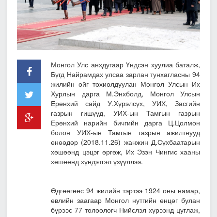
Монгол Улс анхдугаар Үндсэн хуулиа баталж,
Бүгд Найрамдах улсаа зарлан тунхагласны 94
жилийн ойг тохиолдуулан Монгол Улсын Их
Хурлын дарга М.Энхболд, Монгол Улсын
Ерөнхий сайд У.Хүрэлсүх, УИХ, Засгийн
газрын гишүүд, УИХ-ын Тамгын газрын
Ерөнхий нарийн бичгийн дарга Ц.Цолмон
болон УИХ-ын Тамгын газрын ажилтнууд
өнөөдөр (2018.11.26) жанжин Д.Сүхбаатарын
хөшөөнд цэцэг өргөж, Их Эзэн Чингис хааны
хөшөөнд хүндэтгэл үзүүллээ.
Өдгөөгөөс 94 жилийн тэртээ 1924 оны намар,
өвлийн заагаар Монгол нутгийн өнцөг булан
бүрээс 77 төлөөлөгч Нийслэл хүрээнд цуглаж,