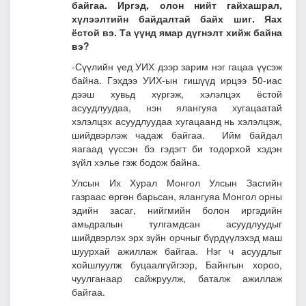
байгаа. Иргэд, олон нийт гайхашрал,
хүлээлтийн байдалтай байх шиг. Яах
ёстой вэ. Та үүнд ямар дүгнэлт хийж байна
вэ?
-Сүүлийн үед УИХ дээр зарим нэг гацаа үүсэж
байна. Гэхдээ УИХ-ын гишүүд ирцээ 50-иас
дээш хувьд хүргэж, хэлэлцэх ёстой
асуудлуудаа, нэн ялангуяа хугацаатай
хэлэлцэх асуудлуудаа хугацаанд нь хэлэлцэж,
шийдвэрлэж чадаж байгаа. Ийм байдал
яагаад үүссэн бэ гэдэгт би тодорхой хэдэн
зүйл хэлье гэж бодож байна.
Улсын Их Хурал Монгол Улсын Засгийн
газраас өргөн барьсан, ялангуяа Монгол орны
эдийн засаг, нийгмийн болон иргэдийн
амьдралын тулгамдсан асуудлуудыг
шийдвэрлэх эрх зүйн орчныг бүрдүүлэхэд маш
шуурхай ажиллаж байгаа. Нэг ч асуудлыг
хойшлуулж буцаалгүйгээр, Байнгын хороо,
чуулганаар сайжруулж, баталж ажиллаж
байгаа.