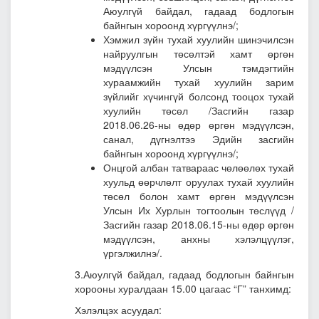
Аюулгүй байдал, гадаад бодлогын
байнгын хороонд хүргүүлнэ/;
Хэмжил зүйн тухай хуулийн шинэчилсэн
найруулгын төсөлтэй хамт өргөн
мэдүүлсэн Улсын тэмдэгтийн
хураамжийн тухай хуулийн зарим
зүйлийг хүчингүй болсонд тооцох тухай
хуулийн төсөл
/Засгийн газар
2018.06.26-ны өдөр өргөн мэдүүлсэн,
санал, дүгнэлтээ Эдийн засгийн
байнгын хороонд хүргүүлнэ/;
Онцгой албан татвараас чөлөөлөх тухай
хуульд өөрчлөлт оруулах тухай хуулийн
төсөл болон хамт өргөн мэдүүлсэн
Улсын Их Хурлын тогтоолын төслүүд
/
Засгийн газар 2018.06.15-ны өдөр өргөн
мэдүүлсэн, анхны хэлэлцүүлэг,
үргэлжилнэ/.
3.Аюулгүй байдал, гадаад бодлогын байнгын
хорооны хуралдаан 15.00 цагаас “Г” танхимд:
Хэлэлцэх асуудал: