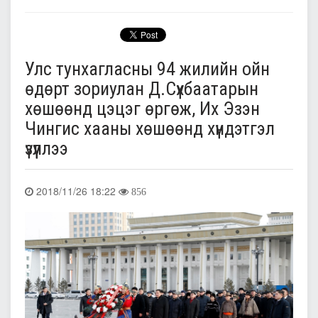
Улс тунхагласны 94 жилийн ойн
өдөрт зориулан Д.Сүхбаатарын
хөшөөнд цэцэг өргөж, Их Эзэн
Чингис хааны хөшөөнд хүндэтгэл
үзүүллээ
2018/11/26 18:22
856