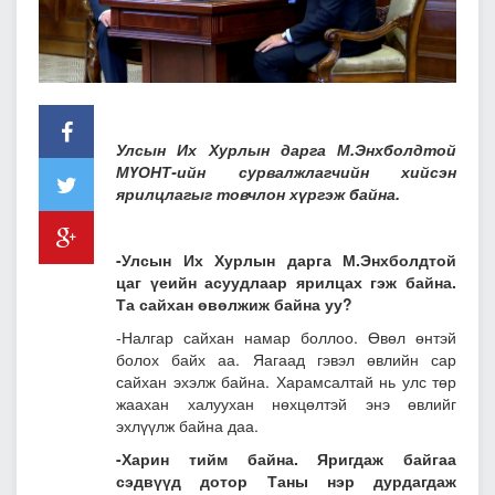
Улсын Их Хурлын дарга М.Энхболдтой
МҮОНТ-ийн сурвалжлагчийн хийсэн
ярилцлагыг товчлон хүргэж байна.
-Улсын Их Хурлын дарга М.Энхболдтой
цаг үеийн асуудлаар ярилцах гэж байна.
Та сайхан өвөлжиж байна уу?
-Налгар сайхан намар боллоо. Өвөл өнтэй
болох байх аа. Яагаад гэвэл өвлийн сар
сайхан эхэлж байна. Харамсалтай нь улс төр
жаахан халуухан нөхцөлтэй энэ өвлийг
эхлүүлж байна даа.
-Харин тийм байна. Яригдаж байгаа
сэдвүүд дотор Таны нэр дурдагдаж