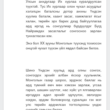
Улсын анхдугаар Их хурлаа хуралдуулсан
түүхтэй. Тус Их хурлаар олон чухал асуудлыг
хэлэлцэн баталсны дотор анхны Үндсэн
хуулиа баталж, хаант засаг, хамжлагат ёсыг
халан, төрийн эрх барих дээд байгууллагаа
ард иргэд нь сонгуулиар бүрдүүлдэг Бүгд
Найрамдах засаглалыг сонгосноо зарлан
тунхагласан юм.
Энэ бол XX зууны Монголын түүхэнд тохиосон
онцгой чухал түүхэн үйл явдал байсан билээ.
Шинэ Үндсэн хуульд ард олны сонгох,
сонгогдох эрхийг албан ёсоор хуульчилж,
Монголын газар шороо, эрдэнэс баялаг нь
ард түмний өмч мөн хэмээн зарлаж, угсаа
гарал, шашин шүтлэг, нас хүйс үл ялгаварлан
иргэддээ адил эрхийг эдлүүлэх, эвлэлдэн
нэгдэх, эрдэм боловсролд суралцах гэх мэт
улс төрийн ардчилсан тогтолцооны үндэс
суурийг тавьсан билээ.