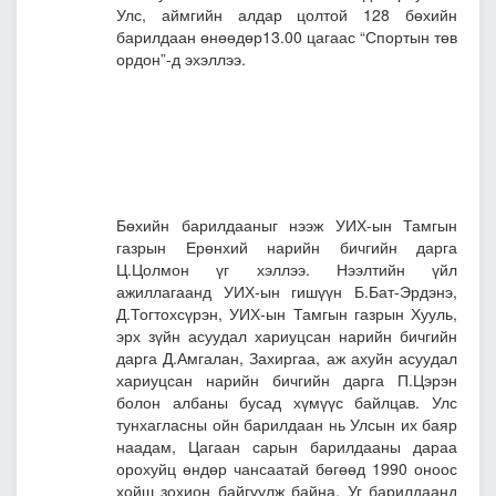
Улс, аймгийн алдар цолтой 128 бөхийн
барилдаан өнөөдөр13.00 цагаас “Спортын төв
ордон”-д эхэллээ.
Бөхийн барилдааныг нээж УИХ-ын Тамгын
газрын Ерөнхий нарийн бичгийн дарга
Ц.Цолмон үг хэллээ. Нээлтийн үйл
ажиллагаанд УИХ-ын гишүүн Б.Бат-Эрдэнэ,
Д.Тогтохсүрэн, УИХ-ын Тамгын газрын Хууль,
эрх зүйн асуудал хариуцсан нарийн бичгийн
дарга Д.Амгалан, Захиргаа, аж ахуйн асуудал
хариуцсан нарийн бичгийн дарга П.Цэрэн
болон албаны бусад хүмүүс байлцав. Улс
тунхагласны ойн барилдаан нь Улсын их баяр
наадам, Цагаан сарын барилдааны дараа
орохуйц өндөр чансаатай бөгөөд 1990 оноос
хойш зохион байгуулж байна. Уг барилдаанд