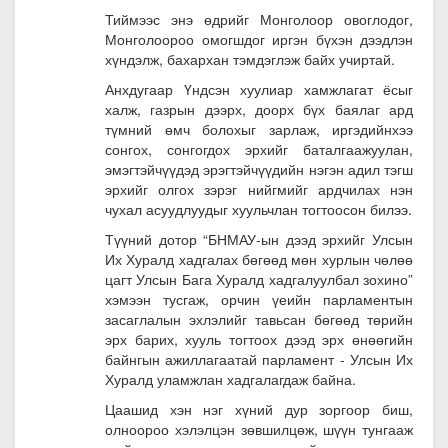
Тиймээс энэ өдрийг Монголоор овоглодог,
Монголоороо омогшдог иргэн бүхэн дээдлэн
хүндэлж, бахархан тэмдэглэж байх учиртай.
Анхдугаар Үндсэн хуулиар хамжлагат ёсыг
халж, газрын дээрх, доорх бүх баялаг ард
түмний өмч болохыг зарлаж, иргэдийнхээ
сонгох, сонгогдох эрхийг баталгаажуулан,
эмэгтэйчүүдэд эрэгтэйчүүдийн нэгэн адил тэгш
эрхийг олгох зэрэг нийгмийг ардчилах нэн
чухал асуудлуудыг хуульчлан тогтоосон билээ.
Түүний дотор “БНМАУ-ын дээд эрхийг Улсын
Их Хуралд хадгалах бөгөөд мөн хурлын чөлөө
цагт Улсын Бага Хуралд хадгалуулбал зохино”
хэмээн тусгаж, орчин үеийн парламентын
засаглалын эхлэлийг тавьсан бөгөөд төрийн
эрх барих, хууль тогтоох дээд эрх өнөөгийн
байнгын ажиллагаатай парламент - Улсын Их
Хуралд уламжлан хадгалагдаж байна.
Цаашид хэн нэг хүний дур зоргоор биш,
олноороо хэлэлцэн зөвшилцөж, шүүн тунгааж