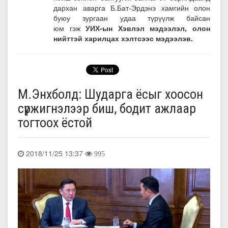
дархан аварга Б.Бат-Эрдэнэ хамгийн олон
буюу зургаан удаа түрүүлж байсан
юм гэж
УИХ-ын Хэвлэл мэдээлэл, олон
нийттэй харилцах хэлтсээс мэдээлэв.
М.Энхболд: Шударга ёсыг хоосон
сүржигнэлээр биш, бодит ажлаар
тогтоох ёстой
2018/11/25 13:37
995