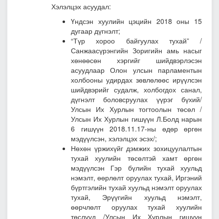
Хэлэлцэх асуудал:
Үндсэн хуулийн цэцийн 2018 оны 15
дугаар дүгнэлт;
“Түр хороо байгуулах тухай” /
Санжаасүрэнгийн Зоригийн амь насыг
хөнөөсөн хэргийг шийдвэрлэсэн
асуудлаар Олон улсын парламентын
холбооны удирдах зөвлөлөөс ирүүлсэн
шийдвэрийг судалж, холбогдох санал,
дүгнэлт боловсруулах үүрэг бүхий/
Улсын Их Хурлын тогтоолын төсөл
/
Улсын Их Хурлын гишүүн Л.Болд нарын
6 гишүүн 2018.11.17-ны өдөр өргөн
мэдүүлсэн, хэлэлцэх эсэх/;
Нөхөн үржихүйг дэмжих зохицуулалтын
тухай хуулийн төсөлтэй хамт өргөн
мэдүүлсэн Гэр бүлийн тухай хуульд
нэмэлт, өөрлөлт оруулах тухай, Иргэний
бүртгэлийн тухай хуульд нэмэлт оруулах
тухай, Эрүүгийн хуульд нэмэлт,
өөрчлөлт оруулах тухай хуулийн
төслүүд
/Улсын Их Хурлын гишүүн