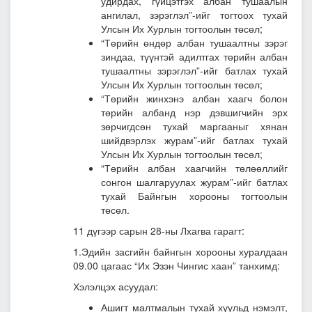
удирдах, гүйцэтгэх албан тушаалын
ангилал, зэрэглэл”-ийг тогтоох тухай
Улсын Их Хурлын тогтоолын төсөл;
“Төрийн өндөр албан тушаалтны зэрэг
зиндаа, түүнтэй адилтгах төрийн албан
тушаалтны зэрэглэл”-ийг батлах тухай
Улсын Их Хурлын тогтоолын төсөл;
“Төрийн жинхэнэ албан хаагч болон
төрийн албанд нэр дэвшигчийн эрх
зөрчигдсөн тухай маргааныг хянан
шийдвэрлэх журам”-ийг батлах тухай
Улсын Их Хурлын тогтоолын төсөл;
“Төрийн албан хаагчийн төлөөллийг
сонгон шалгаруулах журам”-ийг батлах
тухай Байнгын хорооны тогтоолын
төсөл.
11 дүгээр сарын 28-ны Лхагва гарагт:
1.Эдийн засгийн байнгын хорооны хуралдаан
09.00 цагаас “Их Эзэн Чингис хаан” танхимд:
Хэлэлцэх асуудал:
Ашигт малтмалын тухай хуульд нэмэлт,