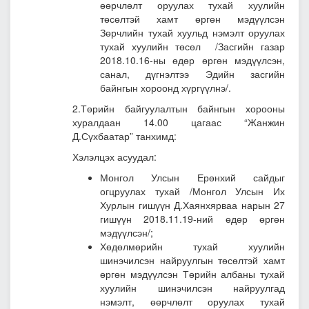
өөрчлөлт оруулах тухай хуулийн
төсөлтэй хамт өргөн мэдүүлсэн
Зөрчлийн тухай хуульд нэмэлт оруулах
тухай хуулийн төсөл
/Засгийн газар
2018.10.16-ны өдөр өргөн мэдүүлсэн,
санал, дүгнэлтээ Эдийн засгийн
байнгын хороонд хүргүүлнэ/.
2.Төрийн байгуулалтын байнгын хорооны
хуралдаан 14.00 цагаас “Жанжин
Д.Сүхбаатар” танхимд:
Хэлэлцэх асуудал:
Монгол Улсын Ерөнхий сайдыг
огцруулах тухай
/Монгол Улсын Их
Хурлын гишүүн Д.Хаянхярваа нарын 27
гишүүн 2018.11.19-ний өдөр өргөн
мэдүүлсэн/;
Хөдөлмөрийн тухай хуулийн
шинэчилсэн найруулгын төсөлтэй хамт
өргөн мэдүүлсэн Төрийн албаны тухай
хуулийн шинэчилсэн найруулгад
нэмэлт, өөрчлөлт оруулах тухай