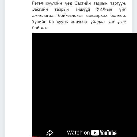
Гэтэл сүүлийн үед Засгийн газрын тэргүүн,
Засгийн газрын гишүүд УИХ-ын үйл
ажиллагааг бойкотлохыг санаархах боллоо.
Үүнийг би хууль зөрчсөн үйлдэл гэж үзэж
байгаа.