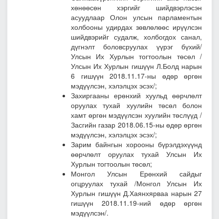
хөнөөсөн хэргийг шийдвэрлэсэн
асуудлаар Олон улсын парламентын
холбооны удирдах зөвлөлөөс ирүүлсэн
шийдвэрийг судалж, холбогдох санал,
дүгнэлт боловсруулах үүрэг бүхий/
Улсын Их Хурлын тогтоолын төсөл
/
Улсын Их Хурлын гишүүн Л.Болд нарын
6 гишүүн 2018.11.17-ны өдөр өргөн
мэдүүлсэн, хэлэлцэх эсэх/;
Захиргааны ерөнхий хуульд өөрчлөлт
оруулах тухай хуулийн төсөл болон
хамт өргөн мэдүүлсэн хуулийн төслүүд
/
Засгийн газар 2018.06.15-ны өдөр өргөн
мэдүүлсэн, хэлэлцэх эсэх/;
Зарим байнгын хорооны бүрэлдэхүүнд
өөрчлөлт оруулах тухай Улсын Их
Хурлын тогтоолын төсөл;
Монгол Улсын Ерөнхий сайдыг
огцруулах тухай
/Монгол Улсын Их
Хурлын гишүүн Д.Хаянхярваа нарын 27
гишүүн 2018.11.19-ний өдөр өргөн
мэдүүлсэн/.