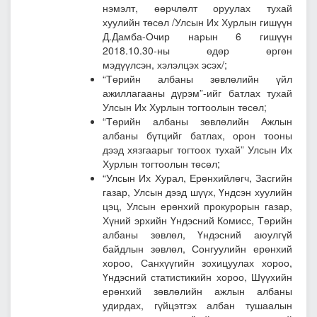
нэмэлт, өөрчлөлт оруулах тухай
хуулийн төсөл
/Улсын Их Хурлын гишүүн
Д.Дамба-Очир нарын 6 гишүүн
2018.10.30-ны өдөр өргөн
мэдүүлсэн, хэлэлцэх эсэх/;
“Төрийн албаны зөвлөлийн үйл
ажиллагааны дүрэм”-ийг батлах тухай
Улсын Их Хурлын тогтоолын төсөл;
“Төрийн албаны зөвлөлийн Ажлын
албаны бүтцийг батлах, орон тооны
дээд хязгаарыг тогтоох тухай” Улсын Их
Хурлын тогтоолын төсөл;
“Улсын Их Хурал, Ерөнхийлөгч, Засгийн
газар, Улсын дээд шүүх, Үндсэн хуулийн
цэц, Улсын ерөнхий прокурорын газар,
Хүний эрхийн Үндэсний Комисс, Төрийн
албаны зөвлөл, Үндэсний аюулгүй
байдлын зөвлөл, Сонгуулийн ерөнхий
хороо, Санхүүгийн зохицуулах хороо,
Үндэсний статистикийн хороо, Шүүхийн
ерөнхий зөвлөлийн ажлын албаны
удирдах, гүйцэтгэх албан тушаалын