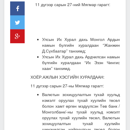
11 дүгээр сарын 27-ний Мягмар гарагт:
Улсын Их Хурал дахь Монгол Ардын
намын бүлгийн хуралдаан “Жанжин
Д.Сүхбаатар” танхимд;
Улсын Их Хурал дахь Ардчилсан намын
бүлгийн хуралдаан “Их Эзэн Чингис
хаан” танхимд.
ХОЁР.АЖЛЫН ХЭСГИЙН ХУРАЛДААН:
11 дүгээр сарын 27-ны Мягмар гарагт:
Валютын зохицуулалтын тухай хуульд
нэмэлт оруулах тухай хуулийн төсөл
болон хамт өргөн мэдүүлсэн Төв банк /
Монголбанк/-ны тухай хуульд нэмэлт
оруулах тухай хуулийн төсөл, Валютын
зохицуулалтын тухай хуулийн
шинэчилсэн найруулгын төсөл болон