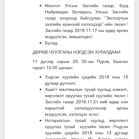
Монгол Улсын Засгийн газар, Бүгд
Найрамдах Беларусь Улсын Засгийн
газар хооронд байгуулах ''Экспортын
зээлийн ерөнхий хэлэлцээр''-ийн төсөл /
Засгийн газар 2018.11.17-ны өдөр өргөн
мэдүүлсэн, зөвшилцөх/;
Бусад.
ДӨРӨВ.ЧУУЛГАНЫ НЭГДСЭН ХУРАЛДААН:
11 дүгээр сарын 29, 30-ны Пүрэв, Баасан
гарагт 10.00 цагаас:
Үндсэн хуулийн цэцийн 2018 оны 15
дугаар дүгнэлт;
Ашигт малтмалын тухай хуульд нэмэлт,
өөрчлөлт оруулах тухай хуулийн төсөл
/
Засгийн газар 2018.11.21-ний өдөр нэн
яаралтай хэлэлцүүлэхээр өргөн
мэдүүлсэн, хэлэлцэх эсэх/;
Нотариатын тухай хуульд өөрчлөлт
оруулах тухай хуулийн төсөл /Үндсэн
хуулийн цэцийн 2018 оны 13 дугаар
дүгнэлтийг Улсын Их Хурал хүлээн