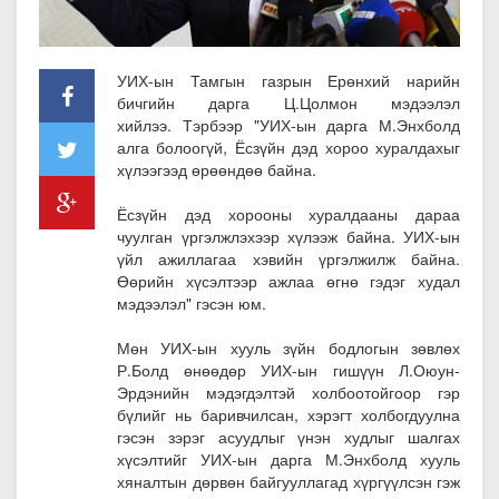
УИХ-ын Тамгын газрын Ерөнхий нарийн
бичгийн дарга Ц.Цолмон мэдээлэл
хийлээ. Тэрбээр "УИХ-ын дарга М.Энхболд
алга болоогүй, Ёсзүйн дэд хороо хуралдахыг
хүлээгээд өрөөндөө байна.
Ёсзүйн дэд хорооны хуралдааны дараа
чуулган үргэлжлэхээр хүлээж байна. УИХ-ын
үйл ажиллагаа хэвийн үргэлжилж байна.
Өөрийн хүсэлтээр ажлаа өгнө гэдэг худал
мэдээлэл" гэсэн юм.
Мөн УИХ-ын хууль зүйн бодлогын зөвлөх
Р.Болд өнөөдөр УИХ-ын гишүүн Л.Оюун-
Эрдэнийн мэдэгдэлтэй холбоотойгоор гэр
бүлийг нь баривчилсан, хэрэгт холбогдуулна
гэсэн зэрэг асуудлыг үнэн худлыг шалгах
хүсэлтийг УИХ-ын дарга М.Энхболд хууль
хяналтын дөрвөн байгууллагад хүргүүлсэн гэж