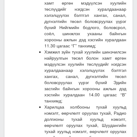
хамт өргөн мэдүүлсэн хуулийн
төслүүдийг нэгдсэн хуралдаанаар
хэлэлцүүлэх бэлтгэл хангах, санал,
дүгнэлтийн төсөл боловсруулах үүрэг
бүхий Нийгмийн бодлого, боловсрол,
соёл, шинжлэх ухааны байнгын
хорооны ажлын дэд хэсгийн хуралдаан
11.30 цагаас “Г” танхимд;
Хэмжил зүйн тухай хуулийн шинэчилсэн
найруулгын төсөл болон хамт өргөн
мэдүүлсэн хуулийн төслүүдийг нэгдсэн
хуралдаанаар хэлэлцүүлэх бэлтгэл
хангах, санал, дүгнэлтийн төсөл
боловсруулах үүрэг бүхий Эдийн
засгийн байнгын хорооны ажлын дэд
хэсгийн хуралдаан 14.00 цагаас “В”
танхимд;
Харилцаа холбооны тухай хуульд
нэмэлт, өөрчлөлт оруулах тухай, Радио
долгионы тухай хуульд нэмэлт,
өөрчлөлт оруулах тухай, Шуудангийн
тухай хуульд нэмэлт, өөрчлөлт оруулах