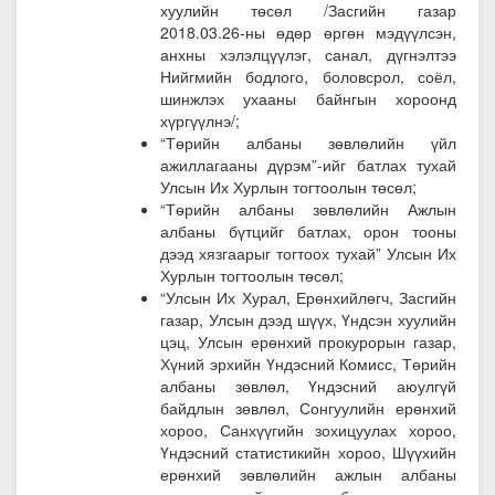
хуулийн төсөл
/Засгийн газар
2018.03.26-ны өдөр өргөн мэдүүлсэн,
анхны хэлэлцүүлэг, санал, дүгнэлтээ
Нийгмийн бодлого, боловсрол, соёл,
шинжлэх ухааны байнгын хороонд
хүргүүлнэ/;
“Төрийн албаны зөвлөлийн үйл
ажиллагааны дүрэм”-ийг батлах тухай
Улсын Их Хурлын тогтоолын төсөл;
“Төрийн албаны зөвлөлийн Ажлын
албаны бүтцийг батлах, орон тооны
дээд хязгаарыг тогтоох тухай” Улсын Их
Хурлын тогтоолын төсөл;
“Улсын Их Хурал, Ерөнхийлөгч, Засгийн
газар, Улсын дээд шүүх, Үндсэн хуулийн
цэц, Улсын ерөнхий прокурорын газар,
Хүний эрхийн Үндэсний Комисс, Төрийн
албаны зөвлөл, Үндэсний аюулгүй
байдлын зөвлөл, Сонгуулийн ерөнхий
хороо, Санхүүгийн зохицуулах хороо,
Үндэсний статистикийн хороо, Шүүхийн
ерөнхий зөвлөлийн ажлын албаны