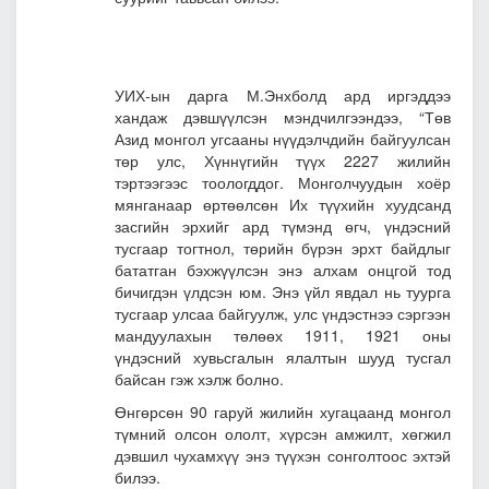
УИХ-ын дарга М.Энхболд ард иргэддээ
хандаж дэвшүүлсэн мэндчилгээндээ, “Төв
Азид монгол угсааны нүүдэлчдийн байгуулсан
төр улс, Хүннүгийн түүх 2227 жилийн
тэртээгээс тоологддог. Монголчуудын хоёр
мянганаар өртөөлсөн Их түүхийн хуудсанд
засгийн эрхийг ард түмэнд өгч, үндэсний
тусгаар тогтнол, төрийн бүрэн эрхт байдлыг
бататган бэхжүүлсэн энэ алхам онцгой тод
бичигдэн үлдсэн юм. Энэ үйл явдал нь туурга
тусгаар улсаа байгуулж, улс үндэстнээ сэргээн
мандуулахын төлөөх 1911, 1921 оны
үндэсний хувьсгалын ялалтын шууд тусгал
байсан гэж хэлж болно.
Өнгөрсөн 90 гаруй жилийн хугацаанд монгол
түмний олсон ололт, хүрсэн амжилт, хөгжил
дэвшил чухамхүү энэ түүхэн сонголтоос эхтэй
билээ.