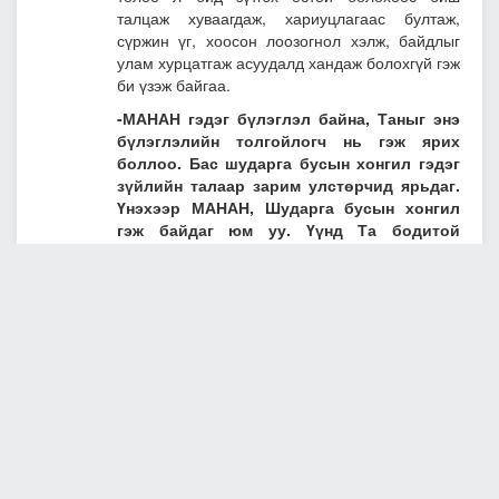
талцаж хуваагдаж, хариуцлагаас бултаж,
сүржин үг, хоосон лоозогнол хэлж, байдлыг
улам хурцатгаж асуудалд хандаж болохгүй гэж
би үзэж байгаа.
-МАНАН гэдэг бүлэглэл байна, Таныг энэ
бүлэглэлийн толгойлогч нь гэж ярих
боллоо. Бас шударга бусын хонгил гэдэг
зүйлийн талаар зарим улстөрчид ярьдаг.
Үнэхээр МАНАН, Шударга бусын хонгил
гэж байдаг юм уу. Үүнд Та бодитой
хариулт өгөөч.
-2004 оноос хойш хэд хэдэн удаа хамтарсан
Засаг байгуулагдлаа. Би заримыг нь толгойлж,
заримд нь орж ажиллаж явсан. Хамтарсан
Засгийн газруудын гаргасан шийдвэр, авч
хэрэгжүүлсэн арга хэмжээнд оноотой ч юм
бий, алдаатай ч юм бий. Алдаатайг нь ил
далд, нууц хулгайн аргаар хамтран хийсэн гэж
олон түмэнд итгүүлэх зорилготойгоор зарим
хүмүүс улс төрийн бодлого, зорилготойгоор
МАНАН гэдэг нэр өгч, ярьдаг. Үнэхээр ийм