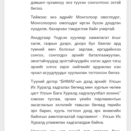
дэвшил чухамхүү энэ түүхэн сонголтоос эхтэй
билээ.
Тиймээс энэ өдрийг Монголоор овоглодог,
Монголоороо омогшдог иргэн бүхэн дээдлэн
хүндэлж, бахархан тэмдэглэж байх учиртай.
Анхдугаар Үндсэн хуулиар хамжлагат ёсыг
халж, газрын дээрх, доорх бүх баялаг ард
түмний өмч болохыг зарлаж, иргэдийнхээ
сонгох, сонгогдох эрхийг баталгаажуулан,
эмэгтэйчүүдэд эрэгтэйчүүдийн нэгэн адил тэгш
эрхийг олгох зэрэг нийгмийг ардчилах нэн
чухал асуудлуудыг хуульчлан тогтоосон билээ.
Түүний дотор “БНМАУ-ын дээд эрхийг Улсын
Их Хуралд хадгалах бөгөөд мөн хурлын чөлөө
цагт Улсын Бага Хуралд хадгалуулбал зохино”
хэмээн тусгаж, орчин үеийн парламентын
засаглалын эхлэлийг тавьсан бөгөөд төрийн
эрх барих, хууль тогтоох дээд эрх өнөөгийн
байнгын ажиллагаатай парламент - Улсын Их
Хуралд уламжлан хадгалагдаж байна.
Цаашид хэн нэг хүний дур зоргоор биш,