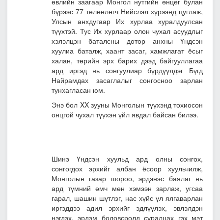
өвлийн заагаар Монгол нутгийн өнцөг булан
бүрээс 77 төлөөлөгч Нийслэл хүрээнд цуглаж,
Улсын анхдугаар Их хурлаа хуралдуулсан
түүхтэй. Тус Их хурлаар олон чухал асуудлыг
хэлэлцэн баталсны дотор анхны Үндсэн
хуулиа баталж, хаант засаг, хамжлагат ёсыг
халан, төрийн эрх барих дээд байгууллагаа
ард иргэд нь сонгуулиар бүрдүүлдэг Бүгд
Найрамдах засаглалыг сонгосноо зарлан
тунхагласан юм.
Энэ бол XX зууны Монголын түүхэнд тохиосон
онцгой чухал түүхэн үйл явдал байсан билээ.
Шинэ Үндсэн хуульд ард олны сонгох,
сонгогдох эрхийг албан ёсоор хуульчилж,
Монголын газар шороо, эрдэнэс баялаг нь
ард түмний өмч мөн хэмээн зарлаж, угсаа
гарал, шашин шүтлэг, нас хүйс үл ялгаварлан
иргэддээ адил эрхийг эдлүүлэх, эвлэлдэн
нэгдэх, эрдэм боловсролд суралцах гэх мэт