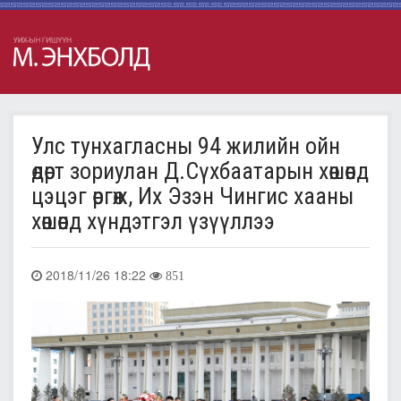
Улс тунхагласны 94 жилийн ойн
өдөрт зориулан Д.Сүхбаатарын хөшөөнд
цэцэг өргөж, Их Эзэн Чингис хааны
хөшөөнд хүндэтгэл үзүүллээ
2018/11/26 18:22
851