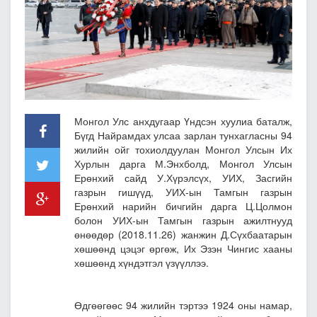
Монгол Улс анхдугаар Үндсэн хуулиа баталж,
Бүгд Найрамдах улсаа зарлан тунхагласны 94
жилийн ойг тохиолдуулан Монгол Улсын Их
Хурлын дарга М.Энхболд, Монгол Улсын
Ерөнхий сайд У.Хүрэлсүх, УИХ, Засгийн
газрын гишүүд, УИХ-ын Тамгын газрын
Ерөнхий нарийн бичгийн дарга Ц.Цолмон
болон УИХ-ын Тамгын газрын ажилтнууд
өнөөдөр (2018.11.26) жанжин Д.Сүхбаатарын
хөшөөнд цэцэг өргөж, Их Эзэн Чингис хааны
хөшөөнд хүндэтгэл үзүүллээ.
Өдгөөгөөс 94 жилийн тэртээ 1924 оны намар,