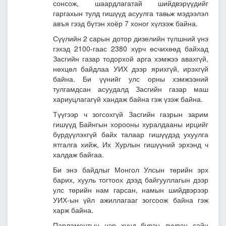
сонсож, шаардлагатай шийдвэрүүдийг
гаргахын тулд гишүүд асуулга тавьж мэдээлэл
авъя гээд бүтэн хоёр 7 хоног хүлээж байна.
Сүүлийн 2 сарын дотор дизелийн түлшний үнэ
гэхэд 2100-гаас 2380 хүрч өсчихөөд байхад
Засгийн газар тодорхой арга хэмжээ авахгүй,
нөхцөл байдлаа УИХ дээр ярихгүй, ирэхгүй
байна. Би үүнийг улс орны хэмжээний
тулгамдсан асуудалд Засгийн газар маш
хариуцлагагүй хандаж байна гэж үзэж байна.
Түүгээр ч зогсохгүй Засгийн газрын зарим
гишүүд Байнгын хорооны хуралдааны ирцийг
бүрдүүлэхгүй байх талаар гишүүдэд ухуулга
ятгалга хийж, Их Хурлын гишүүний эрхэнд ч
халдаж байгаа.
Би энэ байдлыг Монгол Улсын төрийн эрх
барих, хууль тогтоох дээд байгууллагын дээр
улс төрийн нам гарсан, намын шийдвэрээр
УИХ-ын үйл ажиллагааг зогсоож байна гэж
харж байна.
Парламентын нэр хүнд бүрэн дүүрэн сайн