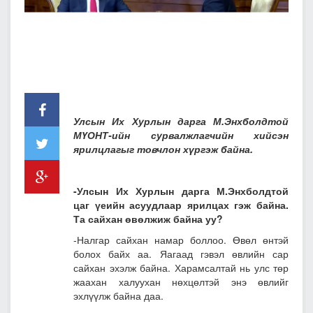
Улсын Их Хурлын дарга М.Энхболдтой
МҮОНТ-ийн сурвалжлагчийн хийсэн
ярилцлагыг товчлон хүргэж байна.
-Улсын Их Хурлын дарга М.Энхболдтой
цаг үеийн асуудлаар ярилцах гэж байна.
Та сайхан өвөлжиж байна уу?
-Налгар сайхан намар боллоо. Өвөл өнтэй
болох байх аа. Яагаад гэвэл өвлийн сар
сайхан эхэлж байна. Харамсалтай нь улс төр
жаахан халуухан нөхцөлтэй энэ өвлийг
эхлүүлж байна даа.