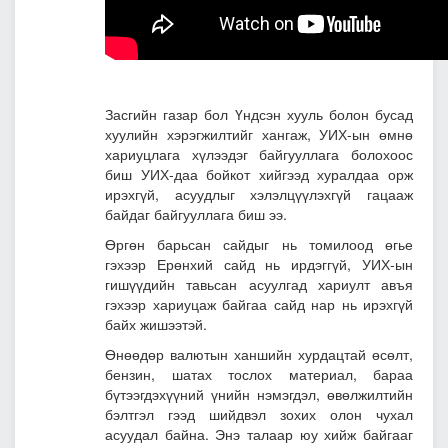
Засгийн газар бол Үндсэн хууль болон бусад
хуулийн хэрэгжилтийг хангаж, УИХ-ын өмнө
хариуцлага хүлээдэг байгууллага болохоос
биш УИХ-даа бойкот хийгээд хуралдаа орж
ирэхгүй, асуудлыг хэлэлцүүлэхгүй гацааж
байдаг байгууллага биш ээ.
Өргөн барьсан сайдыг нь томилоод өгье
гэхээр Ерөнхий сайд нь ирдэггүй, УИХ-ын
гишүүдийн тавьсан асуулгад хариулт авъя
гэхээр хариуцаж байгаа сайд нар нь ирэхгүй
байх жишээтэй.
Өнөөдөр валютын ханшийн хурдацтай өсөлт,
бензин, шатах тослох материал, бараа
бүтээгдэхүүний үнийн нэмэгдэл, өвөлжилтийн
бэлтгэл гээд шийдвэл зохих олон чухал
асуудал байна. Энэ талаар юу хийж байгааг