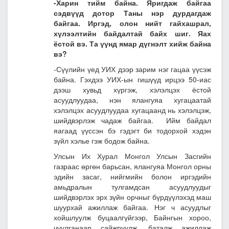
-Харин тийм байна. Яригдаж байгаа
сэдвүүд дотор Таны нэр дурдагдаж
байгаа. Иргэд, олон нийт гайхашрал,
хүлээлтийн байдалтай байх шиг. Яах
ёстой вэ. Та үүнд ямар дүгнэлт хийж байна
вэ?
-Сүүлийн үед УИХ дээр зарим нэг гацаа үүсэж
байна. Гэхдээ УИХ-ын гишүүд ирцээ 50-иас
дээш хувьд хүргэж, хэлэлцэх ёстой
асуудлуудаа, нэн ялангуяа хугацаатай
хэлэлцэх асуудлуудаа хугацаанд нь хэлэлцэж,
шийдвэрлэж чадаж байгаа. Ийм байдал
яагаад үүссэн бэ гэдэгт би тодорхой хэдэн
зүйл хэлье гэж бодож байна.
Улсын Их Хурал Монгол Улсын Засгийн
газраас өргөн барьсан, ялангуяа Монгол орны
эдийн засаг, нийгмийн болон иргэдийн
амьдралын тулгамдсан асуудлуудыг
шийдвэрлэх эрх зүйн орчныг бүрдүүлэхэд маш
шуурхай ажиллаж байгаа. Нэг ч асуудлыг
хойшлуулж буцаалгүйгээр, Байнгын хороо,
чуулганаар сайжруулж, баталж ажиллаж