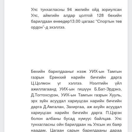
Улс тунхагласны 94 жилийн ойд зориулсан
Улс, аймгийн алдар цолтой 128 бөхийн
барилдаан өнөөдөр13.00 цагаас “Спортын төв
ордон”-д эхэллээ.
Бөхийн барилдааныг нээж УИХ-ын Тамгын
газрын Ерөнхий нарийн бичгийн дарга
Ц.Цолмон үг хэллээ. Нээлтийн үйл
ажиллагаанд УИХ-ын гишүүн Б.Бат-Эрдэнэ,
Д.Тогтохсүрэн, УИХ-ын Тамгын газрын Хууль,
эрх зүйн асуудал хариуцсан нарийн бичгийн
дарга Д.Амгалан, Захиргаа, аж ахуйн асуудал
хариуцсан нарийн бичгийн дарга П.Цэрэн
болон албаны бусад хүмүүс байлцав. Улс
тунхагласны ойн барилдаан нь Улсын их баяр
наадам, Цагаан сарын барилдааны дараа