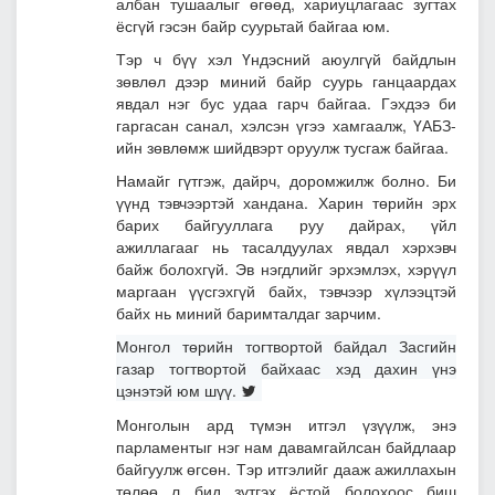
албан тушаалыг өгөөд, хариуцлагаас зугтах
ёсгүй гэсэн байр суурьтай байгаа юм.
Тэр ч бүү хэл Үндэсний аюулгүй байдлын
зөвлөл дээр миний байр суурь ганцаардах
явдал нэг бус удаа гарч байгаа. Гэхдээ би
гаргасан санал, хэлсэн үгээ хамгаалж, ҮАБЗ-
ийн зөвлөмж шийдвэрт оруулж тусгаж байгаа.
Намайг гүтгэж, дайрч, доромжилж болно. Би
үүнд тэвчээртэй хандана. Харин төрийн эрх
барих байгууллага руу дайрах, үйл
ажиллагааг нь тасалдуулах явдал хэрхэвч
байж болохгүй. Эв нэгдлийг эрхэмлэх, хэрүүл
маргаан үүсгэхгүй байх, тэвчээр хүлээцтэй
байх нь миний баримталдаг зарчим.
Монгол төрийн тогтвортой байдал Засгийн
газар тогтвортой байхаас хэд дахин үнэ
цэнэтэй юм шүү.
Монголын ард түмэн итгэл үзүүлж, энэ
парламентыг нэг нам давамгайлсан байдлаар
байгуулж өгсөн. Тэр итгэлийг дааж ажиллахын
төлөө л бид зүтгэх ёстой болохоос биш