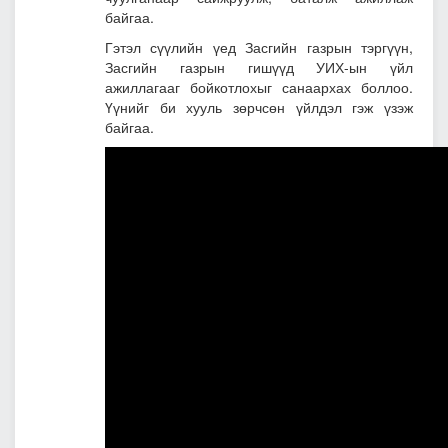
байгаа.
Гэтэл сүүлийн үед Засгийн газрын тэргүүн,
Засгийн газрын гишүүд УИХ-ын үйл
ажиллагааг бойкотлохыг санаархах боллоо.
Үүнийг би хууль зөрчсөн үйлдэл гэж үзэж
байгаа.