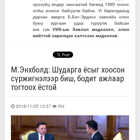
орохуйц өндөр чансаатай бөгөөд 1990 оноос
хойш зохион байгуулж байна. Уг барилдаанд
дархан аварга Б.Бат-Эрдэнэ хамгийн олон
буюу зургаан удаа түрүүлж байсан
юм гэж
УИХ-ын Хэвлэл мэдээлэл, олон
нийттэй харилцах хэлтсээс мэдээлэв.
М.Энхболд: Шударга ёсыг хоосон
сүржигнэлээр биш, бодит ажлаар
тогтоох ёстой
2018/11/25 13:37
994