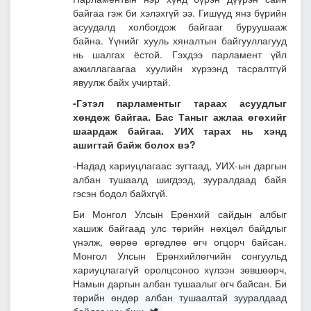
байгаа гэж би хэлэхгүй ээ. Гишүүд янз бүрийн
асуудалд холбогдож байгааг буруушааж
байна. Үүнийг хууль хяналтын байгууллагууд
нь шалгах ёстой. Гэхдээ парламент үйл
ажиллагаагаа хуулийн хүрээнд тасралтгүй
явуулж байх учиртай.
-Гэтэл парламентыг тараах асуудлыг
хөндөж байгаа. Бас Таныг ажлаа өгөхийг
шаардаж байгаа. УИХ тарах нь хэнд
ашигтай байж болох вэ?
-Надад хариуцлагаас зугтаад, УИХ-ын даргын
албан тушаалд шигдээд, зууралдаад байя
гэсэн бодол байхгүй.
Би Монгол Улсын Ерөнхий сайдын албыг
хашиж байгаад улс төрийн нөхцөл байдлыг
үнэлж, өөрөө өргөдлөө өгч огцорч байсан.
Монгол Улсын Ерөнхийлөгчийн сонгуульд
хариуцлагагүй оролцсоноо хүлээн зөвшөөрч,
Намын даргын албан тушаалыг өгч байсан.
Би
төрийн өндөр албан тушаалтай зууралдаад
байдаг хүн биш.