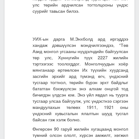
улс төрийн ардчилсан тогтолцооны үндэс
суурийг тавьсан билээ.
УИХ-ын дарга М.Энхболд ард иргэддээ
хандаж дэвшүүлсэн мэндчилгээндээ, “Төв
Азид монгол угсааны нүүдэлчдийн байгуулсан
төр улс, Хүннүгийн түүх 2227 жилийн
тэртээгээс тоологддог. Монголчуудын хоёр
мянганаар өртөөлсөн Их түүхийн хуудсанд
засгийн эрхийг ард түмэнд өгч, үндэсний
тусгаар тогтнол, төрийн бүрэн эрхт байдлыг
бататган бэхжүүлсэн энэ алхам онцгой тод
бичигдэн үлдсэн юм. Энэ үйл явдал нь туурга
тусгаар улсаа байгуулж, улс үндэстнээ сэргээн
мандуулахын төлөөх 1911, 1921 оны
үндэсний хувьсгалын ялалтын шууд тусгал
байсан гэж хэлж болно.
Өнгөрсөн 90 гаруй жилийн хугацаанд монгол
түмний олсон ололт, хүрсэн амжилт, хөгжил