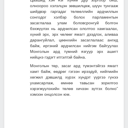
олноороо хэлэлцэн зөвшилцөж, шүүн тунгааж
шийдвэр гаргадаг төлөөллийн ардчиллын
сонгодог хэлбэр болох парламентын
засаглалаа улам боловсронгуй болгон
бэхжүүлэх нь ардчилсан ололтоо хамгаалах,
хүний эрх, эрх чөлөөг ямагт дээдлэх, аливаа
дарангуйлал, цөөнхийн засаглалаас ангид
байж, иргэний ардчилсан нийгэм байгуулах
Монголын ард түмний язгуур эрх ашигт
нийцнэ гэдэгт итгэлтэй байна.
Монголын төр, засаг ард түмэнтэйгээ ямагт
хамт байж, өөдрөг гэгээн ирээдүй, нийгмийн
хөгжил дэвшилд хүрэх хүндэт үүргээ гүнээ
ухамсарлаж, өмнөө тавьсан зорилгоо
хэрэгжүүлэхийн төлөө хичээн зүтгэх болно”
хэмээн онцолсон юм.