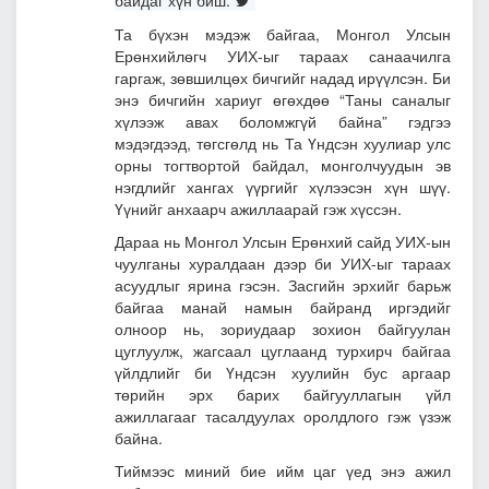
Та бүхэн мэдэж байгаа, Монгол Улсын
Ерөнхийлөгч УИХ-ыг тараах санаачилга
гаргаж, зөвшилцөх бичгийг надад ирүүлсэн. Би
энэ бичгийн хариуг өгөхдөө “Таны саналыг
хүлээж авах боломжгүй байна” гэдгээ
мэдэгдээд, төгсгөлд нь Та Үндсэн хуулиар улс
орны тогтвортой байдал, монголчуудын эв
нэгдлийг хангах үүргийг хүлээсэн хүн шүү.
Үүнийг анхаарч ажиллаарай гэж хүссэн.
Дараа нь Монгол Улсын Ерөнхий сайд УИХ-ын
чуулганы хуралдаан дээр би УИХ-ыг тараах
асуудлыг ярина гэсэн. Засгийн эрхийг барьж
байгаа манай намын байранд иргэдийг
олноор нь, зориудаар зохион байгуулан
цуглуулж, жагсаал цуглаанд турхирч байгаа
үйлдлийг би Үндсэн хуулийн бус аргаар
төрийн эрх барих байгууллагын үйл
ажиллагааг тасалдуулах оролдлого гэж үзэж
байна.
Тиймээс миний бие ийм цаг үед энэ ажил