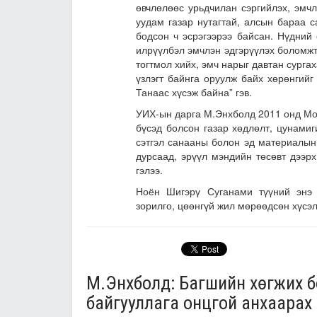
өвчлөлөөс урьдчилан сэргийлэх, эмч
уудам газар нутагтай, алсын бараа 
бодсон ч эсрэгээрээ байсан. Нүдний 
илрүүлбэл эмчлэн эдгэрүүлэх боломжт
тогтмол хийх, эмч нарыг давтан сурга
үзлэгт байнга оруулж байх хөрөнгийг
Танаас хүсэж байна” гэв.
УИХ-ын дарга М.Энхболд 2011 онд Мо
бүсэд болсон газар хөдлөлт, цунамиг
сэтгэл санааны болон эд материалын
дурсаад, эрүүл мэндийн төсөвт дээрх
гэлээ.
Ноён Шигэрү Суганами түүний энэ 
зорилго, цөөнгүй жил мөрөөдсөн хүсэл
М.Энхболд: Багшийн хөгжих бо
байгууллага онцгой анхаарах