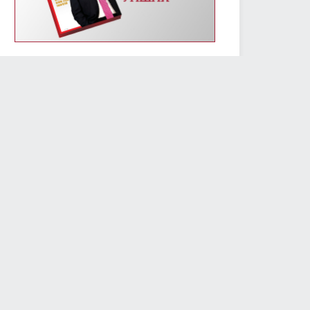
УИХ-ын энэ долоо хоногийн үйл ажиллагааны
хуваарь /2019.01.14-01.18/
2019/01/14
2409
Монгол Улсын Үндсэн хуулийн өдрөөр
Д.Сүхбаатарын хөшөөнд цэцэг өргөж, Их эзэн
Чингис хааны хөшөөнд хүндэтгэл үзүүлэв
2019/01/13
2306
МОНГОЛ УЛСЫН ҮНДСЭН ХУУЛИЙН ӨДРИЙН
МЭНДЧИЛГЭЭ
2019/01/13
5794
Төслийг анхны хэлэлцүүлэгт шилжүүлж, УИХ-ын
гишүүний бүрэн эрхийг түдгэлзүүлэх асуудлаар УИХ
дахь АН-ын бүлэг завсарлага авав
2019/01/11
2425
Улсын Их Хурлын дарга М.Энхболд бүх нийтийн
жагсаалд оролцогчдын шаардлагад албан
бичгээр хариу өгөв
2019/01/10
2738