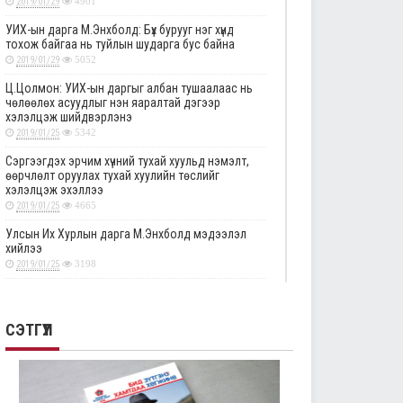
2019/01/29
4901
УИХ-ын дарга М.Энхболд: Бүх бурууг нэг хүнд
тохож байгаа нь туйлын шударга бус байна
2019/01/29
5052
Ц.Цолмон: УИХ-ын даргыг албан тушаалаас нь
чөлөөлөх асуудлыг нэн яаралтай дэгээр
хэлэлцэж шийдвэрлэнэ
2019/01/25
5342
Сэргээгдэх эрчим хүчний тухай хуульд нэмэлт,
өөрчлөлт оруулах тухай хуулийн төслийг
хэлэлцэж эхэллээ
2019/01/25
4665
Улсын Их Хурлын дарга М.Энхболд мэдээлэл
хийлээ
2019/01/25
3198
Төрийн албаны тухай хуулийг хэрэгжүүлэхтэй
холбоотой тогтоолын төслүүдийн анхны
хэлэлцүүлгийг дэмжлээ
СЭТГҮҮЛ
2019/01/25
2876
Улсын Их Хурлын тогтоолын төслүүдийг эцсийн
хэлэлцүүлэгт шилжүүлэв
2019/01/24
2334