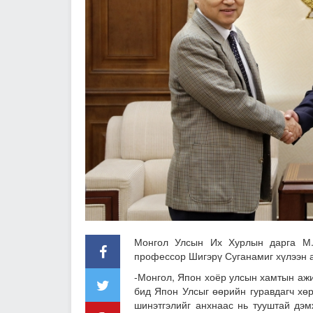
Монгол Улсын Их Хурлын дарга М.Э
профессор Шигэрү Суганамиг хүлээн а
-Монгол, Япон хоёр улсын хамтын ажи
бид Япон Улсыг өөрийн гуравдагч хөр
шинэтгэлийг анхнаас нь тууштай дэм