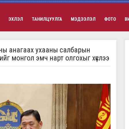
ЭХЛЭЛ
ТАНИЛЦУУЛГА
МЭДЭЭЛЭЛ
ФОТО
В
ны анагаах ухааны салбарын
йг монгол эмч нарт олгохыг хүслээ