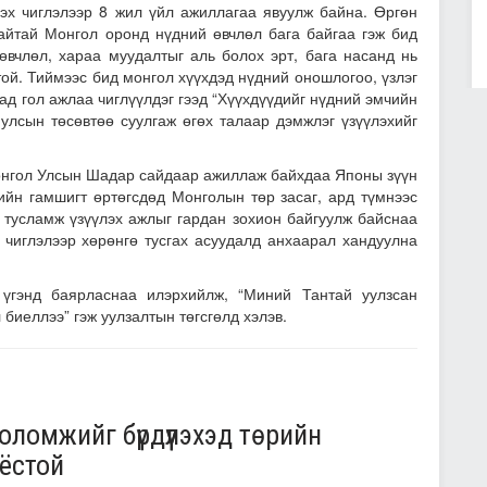
лэх чиглэлээр 8 жил үйл ажиллагаа явуулж байна. Өргөн
сайтай Монгол оронд нүдний өвчлөл бага байгаа гэж бид
өвчлөл, хараа муудалтыг аль болох эрт, бага насанд нь
ой. Тиймээс бид монгол хүүхдэд нүдний оношлогоо, үзлэг
хад гол ажлаа чиглүүлдэг гээд “Хүүхдүүдийг нүдний эмчийн
 улсын төсөвтөө суулгаж өгөх талаар дэмжлэг үзүүлэхийг
нгол Улсын Шадар сайдаар ажиллаж байхдаа Японы зүүн
ийн гамшигт өртөгсдөд Монголын төр засаг, ард түмнээс
 тусламж үзүүлэх ажлыг гардан зохион байгуулж байснаа
 чиглэлээр хөрөнгө тусгах асуудалд анхаарал хандуулна
үгэнд баярласнаа илэрхийлж, “Миний Тантай уулзсан
 биеллээ” гэж уулзалтын төгсгөлд хэлэв.
ломжийг бүрдүүлэхэд төрийн
 ёстой