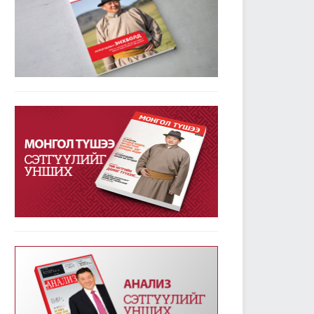
УИХ-ын дарга М.Энхболдын гаргасан зарчмын
зөрүүтэй санал гишүүдийн 72.7 хувийн дэмжлэг
авлаа
2019/01/23
3780
Улсын Их Хурал - Энэ долоо хоногт /2019.01.14-
18/
2019/01/21
3344
УИХ-ын энэ долоо хоногийн үйл ажиллагааны
хуваарь /2019.01.21-25/
2019/01/21
2372
УИХ-ын чуулганы хуралдааны дэгийн тухай
хуульд нэмэлт оруулах тухай хуулийг баталж,
дөрвөн хуулийн төслийг анхны хэлэлцүүлэгт
шилжүүллээ
2019/01/18
2558
Төрийн албаны тухай хуулийг хэрэгжүүлэхтэй
холбогдсон тогтоолын төслүүдийг анхны
хэлэлцүүлэгт шилжүүлэв
2019/01/18
2363
Улсын Их Хурал - Энэ долоо хоногт /2019.01.07-
13/
2019/01/14
3232