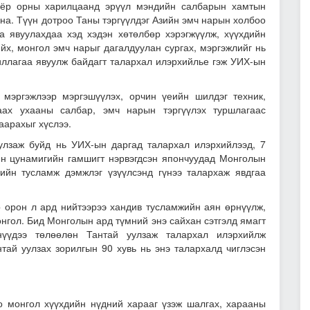
Хоёр орны харилцаанд эрүүл мэндийн салбарын хамтын
на. Түүн дотроо Таны тэргүүлдэг Азийн эмч нарын холбоо
 явуулахдаа хэд хэдэн хөтөлбөр хэрэгжүүлж, хүүхдийн
йх, монгол эмч нарыг дагалдуулан сургах, мэргэжлийг нь
иллагаа явуулж байдагт талархал илэрхийлье гэж УИХ-ын
мэргэжлээр мэргэшүүлэх, орчин үеийн шилдэг техник,
аах ухааны салбар, эмч нарын тэргүүлэх туршлагаас
аарахыг хүслээ.
улзаж буйд нь УИХ-ын даргад талархал илэрхийлээд, 7
н цунамигийн гамшигт нэрвэгдсэн япончуудад Монголын
лийн тусламж дэмжлэг үзүүлсэнд гүнээ талархаж явдгаа
р орон л ард нийтээрээ хандив тусламжийн аян өрнүүлж,
нгол. Бид Монголын ард түмний энэ сайхан сэтгэлд ямагт
нүүдээ төлөөлөн Тантай уулзаж талархал илэрхийлж
тай уулзах зорилгын 90 хувь нь энэ талархалд чиглэсэн
 монгол хүүхдийн нүдний харааг үзэж шалгах, харааны