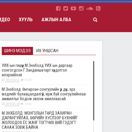
ИДЕО
ХУУЛЬ
АЖЛЫН АЛБА
ШИНЭ МЭДЭЭ
ИХ УНШСАН
УИХ-ын гишүүн М.Энхболд УИХ-ын даргаар
сонгогдсон Г.Занданшатарт хүндэтгэл
илэрхийлэв
2019/02/01
5528
М.Энхболд: Өнгөрсөн сонгуулийн үр дүн, эрх
мэдлийг булаацалдалгүй, ирж буй сонгуулийнхаа
амжилтыг бодож эвлэж ажиллаасай.
2019/01/30
5448
М.ЭНХБОЛД: МОНГОЛЫН ТӨРД ЗАХИРАН
ДАРАНГУЙЛАХ, ӨӨРИЙН ХҮСЛЭЭР БҮХНИЙГ
ЖОЛООДОХ ЁС ЖАЯГ ТОГТЧИХ ВИЙ ГЭДЭГТ
САНАА ЗОВЖ БАЙНА