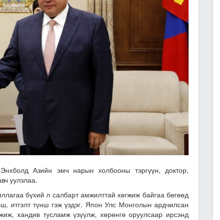
нхболд Азийн эмч нарын холбооны тэргүүн, доктор,
вч уулзлаа.
ллагаа бүхий л салбарт амжилттай хөгжиж байгаа бөгөөд
ш, итгэлт түнш гэж үздэг. Япон Улс Монголын ардчилсан
жиж, хандив тусламж үзүүлж, хөрөнгө оруулсаар ирсэнд