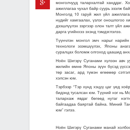
монголчууд талархалтай ханддаг. 
ажиллагаа чухал байр суурь эзэлж бай
Монголд 10 гаруй жил үйл ажиллагаа
нүдийг хамгаалах, үзлэг оношлогоо хи
дээшлүүлэх зэргээр олон талт үйл аж
дарга үгийнхээ эхэнд тэмдэглэлээ.
Түүнчлэн монгол эмч нарыг нарийн 
технологи эзэмшүүлэх, Японы анаг
суралцах боломж олгоход цаашид анх
Ноён Шигэрү Суганами хүлээн авч у
жилийн өмнө Японы зүүн бүсэд үүссэ
төр засаг, ард түмэн өгөөмөр сэтгэ
хэлсэн юм.
Тэрбээр “Тэр хүнд хэцүү цаг үед хоё
бидэнд тусалсан юм. Түүний нэг нь Мо
талархаж явдаг бөгөөд нутаг нэгт
байгаадаа баяртай байна. Миний Тан
юм” гэлээ.
Ноён Шигэрү Суганами манай холбоо