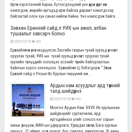
Өргөн хэрэглээний бараа, бүтээгдэхүүний үнэ өдрөөс өдөрт өсөн
нэмэгдэж, жирийн иргэдэд ирж байгаа дарамт нэмэгдсээр
байгаатай олон хүн санал нийлж байна. Үнэ нэмэгдэж байга ...
Зөвхөн Ерөнхий сайд л УИХ-ын ажил, албан
тушаалыг хавсарч болно
2013/12/19
981
Ерөнхийлөгчөөс өргөн мэдүүлсэн Засгийн газрын тухай хуульд өөрчлөлт
оруулах тухай, УИХ-ын тухай хуульд өөрчлөлт оруулах тухай
хуулийн төслүүдийг хэлэлцэх эсэхийг төрийн байгуулалтын
байнгын хороо хэлэлцлээ. Ерөнхийлөгч Ц.Элбэгдорж “ Зөвхөн
Ерөнхий сайд л Улсын Их Хурлын гишүүний аж ...
Ардын нам асуудлыг ард түмний
талд шийдүүлнэ
2013/12/18
941
Монгол Ардын Нам XXVII Их хурлынхаа
шийдвэрийг сурталчилж, ард
иргэдийнхээ үгийг сонсох нэг сарын
аяныг өрнүүлж, МАН-ын удирдлага, Удирдах зөвлөл, Бага хурлын
гишүүд 21 аймаг, есөн дүүрэг, бүх сумдад ажилласан. Уг аяны