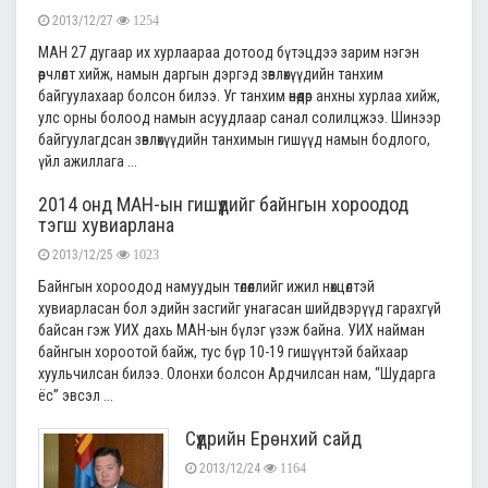
2013/12/27
1254
МАН 27 дугаар их хурлаараа дотоод бүтэцдээ зарим нэгэн
өөрчлөлт хийж, намын даргын дэргэд зөвлөхүүдийн танхим
байгуулахаар болсон билээ. Уг танхим өнөөдөр анхны хурлаа хийж,
улс орны болоод намын асуудлаар санал солилцжээ. Шинээр
байгуулагдсан зөвлөхүүдийн танхимын гишүүд намын бодлого,
үйл ажиллага ...
2014 онд МАН-ын гишүүдийг байнгын хороодод
тэгш хувиарлана
2013/12/25
1023
Байнгын хороодод намуудын төлөөллийг ижил нөхцөлтэй
хувиарласан бол эдийн засгийг унагасан шийдвэрүүд гарахгүй
байсан гэж УИХ дахь МАН-ын бүлэг үзэж байна. УИХ найман
байнгын хороотой байж, тус бүр 10-19 гишүүнтэй байхаар
хуульчилсан билээ. Олонхи болсон Ардчилсан нам, “Шударга
ёс” эвсэл ...
Сүүдрийн Ерөнхий сайд
2013/12/24
1164