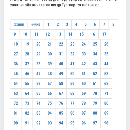
хаалтын үйл ажиллагаа өчигдөр Тусгаар тогтнолын ор ...
Эхний
Өмнөх
1
2
3
4
5
6
7
8
9
10
11
12
13
14
15
16
17
18
19
20
21
22
23
24
25
26
27
28
29
30
31
32
33
34
35
36
37
38
39
40
41
42
43
44
45
46
47
48
49
50
51
52
53
54
55
56
57
58
59
60
61
62
63
64
65
66
67
68
69
70
71
72
73
74
75
76
77
78
79
80
81
82
83
84
85
86
87
88
89
90
91
92
93
94
95
96
97
98