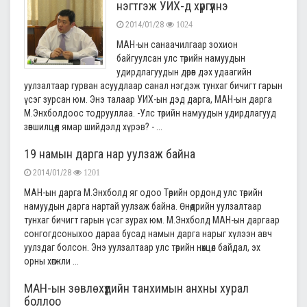
нэгтгэж УИХ-д хүргүүлнэ
2014/01/28
1024
МАН-ын санаачилгаар зохион
байгуулсан улс төрийн намуудын
удирдлагуудын дөрөв дэх удаагийн
уулзалтаар гурван асуудлаар санал нэгдэж тунхаг бичигт гарын
үсэг зурсан юм. Энэ талаар УИХ-ын дэд дарга, МАН-ын дарга
М.Энхболдоос тодрууллаа. -Улс төрийн намуудын удирдлагууд
зөвшилцөөд ямар шийдэлд хүрэв? - ...
19 намын дарга нар уулзаж байна
2014/01/28
1201
МАН-ын дарга М.Энхболд яг одоо Төрийн ордонд улс төрийн
намуудын дарга нартай уулзаж байна. Өнөөдрийн уулзалтаар
тунхаг бичигт гарын үсэг зурах юм. М.Энхболд МАН-ын даргаар
сонгогдсоныхоо дараа бусад намын дарга нарыг хүлээн авч
уулздаг болсон. Энэ уулзалтаар улс төрийн нөхцөл байдал, эх
орны хөгжли ...
МАН-ын зөвлөхүүдийн танхимын анхны хурал
боллоо