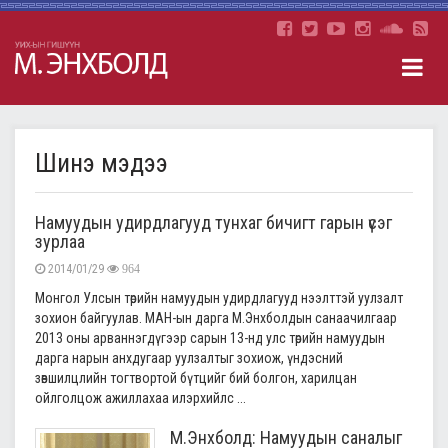
Шинэ мэдээ
Намуудын удирдлагууд тунхаг бичигт гарын үсэг
зурлаа
2014/01/29
964
Монгол Улсын төрийн намуудын удирдлагууд нээлттэй уулзалт
зохион байгуулав. МАН-ын дарга М.Энхболдын санаачилгаар
2013 оны арваннэгдүгээр сарын 13-нд улс төрийн намуудын
дарга нарын анхдугаар уулзалтыг зохиож, үндэсний
зөвшилцлийн тогтвортой бүтцийг бий болгон, харилцан
ойлголцож ажиллахаа илэрхийлс ...
М.Энхболд: Намуудын саналыг