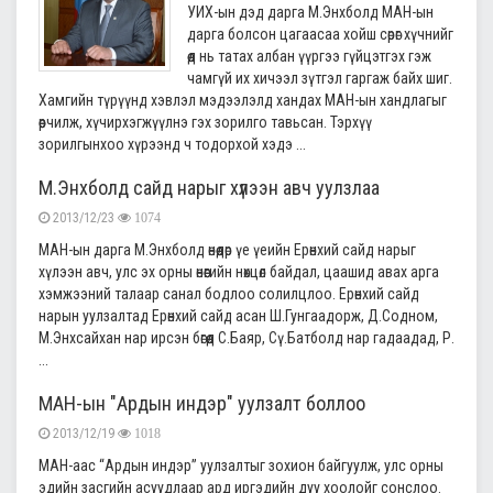
УИХ-ын дэд дарга М.Энхболд МАН-ын
дарга болсон цагаасаа хойш сөрөг хүчнийг
өөд нь татах албан үүргээ гүйцэтгэх гэж
чамгүй их хичээл зүтгэл гаргаж байх шиг.
Хамгийн түрүүнд хэвлэл мэдээлэлд хандах МАН-ын хандлагыг
өөрчилж, хүчирхэгжүүлнэ гэх зорилго тавьсан. Тэрхүү
зорилгынхоо хүрээнд ч тодорхой хэдэ ...
М.Энхболд сайд нарыг хүлээн авч уулзлаа
2013/12/23
1074
МАН-ын дарга М.Энхболд өнөөдөр үе үеийн Ерөнхий сайд нарыг
хүлээн авч, улс эх орны өнөөгийн нөхцөл байдал, цаашид авах арга
хэмжээний талаар санал бодлоо солилцлоо. Ерөнхий сайд
нарын уулзалтад Ерөнхий сайд асан Ш.Гунгаадорж, Д.Содном,
М.Энхсайхан нар ирсэн бөгөөд С.Баяр, Сү.Батболд нар гадаадад, Р.
...
МАН-ын "Ардын индэр" уулзалт боллоо
2013/12/19
1018
МАН-аас “Ардын индэр” уулзалтыг зохион байгуулж, улс орны
эдийн засгийн асуудлаар ард иргэдийн дуу хоолойг сонслоо.