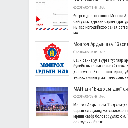
2015/06/11
1828
Өнгөрсөн долоо хоногт Монгол Ар
байгуулж, зургаан сарын турш ү
нь ард иргэдийнхээ санал сэтг
мө ...
Монгол Ардын нам "Захи
2015/06/05
1835
Сайн байна уу. Туурга тусгаар 
бүлийн амар амгаланг айлтгаж х
дэвшүүлье. Эх орныхоо ирээдүйн 
түшиж, амины үгийг тань сонсъё 
МАН-ын “Бид хамтдаа” ая
2015/06/05
1086
Монгол Ардын нам “Бид хамтдаа
сарын хугацаанд үргэлжлэх аян
мөрийн хөтөлбөр боловсруулах юм
сонгуулийн бэлтг ...