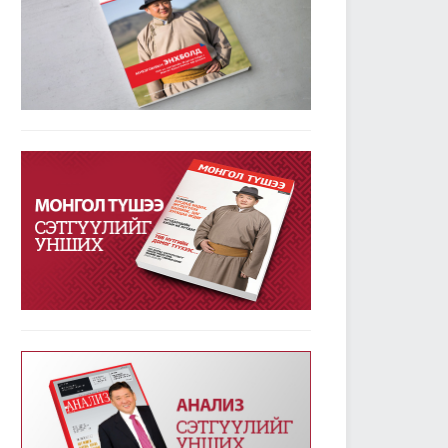
2019/01/24
2334
УИХ-ын дарга М.Энхболдын гаргасан зарчмын
зөрүүтэй санал гишүүдийн 72.7 хувийн дэмжлэг
авлаа
2019/01/23
3780
Улсын Их Хурал - Энэ долоо хоногт /2019.01.14-
18/
2019/01/21
3344
УИХ-ын энэ долоо хоногийн үйл ажиллагааны
хуваарь /2019.01.21-25/
2019/01/21
2372
УИХ-ын чуулганы хуралдааны дэгийн тухай
хуульд нэмэлт оруулах тухай хуулийг баталж,
дөрвөн хуулийн төслийг анхны хэлэлцүүлэгт
шилжүүллээ
2019/01/18
2558
Төрийн албаны тухай хуулийг хэрэгжүүлэхтэй
холбогдсон тогтоолын төслүүдийг анхны
хэлэлцүүлэгт шилжүүлэв
2019/01/18
2363
Улсын Их Хурал - Энэ долоо хоногт /2019.01.07-
13/