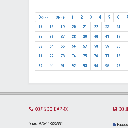
Эхний
Өмнөх
1
2
3
4
5
6
17
18
19
20
21
22
23
24
35
36
37
38
39
40
41
42
53
54
55
56
57
58
59
60
71
72
73
74
75
76
77
78
89
90
91
92
93
94
95
96
ХОЛБОО БАРИХ
СОШ
Утас: 976-11-325991
Faceb