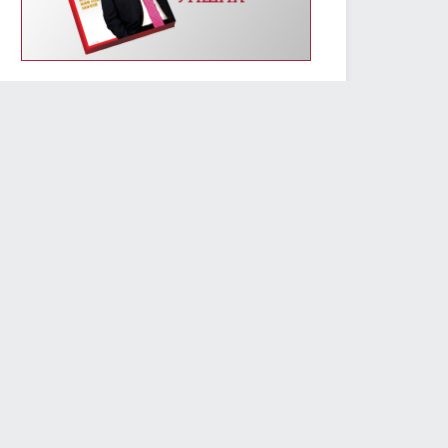
2019/01/14
3231
УИХ-ын энэ долоо хоногийн үйл ажиллагааны
хуваарь /2019.01.14-01.18/
2019/01/14
2409
Монгол Улсын Үндсэн хуулийн өдрөөр
Д.Сүхбаатарын хөшөөнд цэцэг өргөж, Их эзэн Чингис
хааны хөшөөнд хүндэтгэл үзүүлэв
2019/01/13
2306
МОНГОЛ УЛСЫН ҮНДСЭН ХУУЛИЙН ӨДРИЙН
МЭНДЧИЛГЭЭ
2019/01/13
5794
Төслийг анхны хэлэлцүүлэгт шилжүүлж, УИХ-ын
гишүүний бүрэн эрхийг түдгэлзүүлэх асуудлаар
УИХ дахь АН-ын бүлэг завсарлага авав
2019/01/11
2425
Улсын Их Хурлын дарга М.Энхболд бүх нийтийн
жагсаалд оролцогчдын шаардлагад албан
бичгээр хариу өгөв
2019/01/10
2738