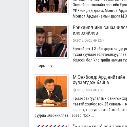
Энхтайван хөгжлийн сангийн Ерөнхи
УИХ-ын дэд дарга, Монгол Арды
Монгол Ардын намын дарга М.Эн
Ерөнхийлөгчийн санаачилс
илэрхийлэв
2015/06/25
1237
Ерөнхийлөгч Ц.Элбэгдорж өчигдөр 
тухай хуулийн төслөө танилцуулла
болсон бол Улс төрийн намын тух
намрын чу ...
М.Энхболд: Ард нийтийн с
хүлээгдэж байна
2015/06/24
1163
Төрийн байгуулалтын байнгын х
төсөлтэй холбоотой 25 саналын
зарлах, хариуцлагатай холбоот
сууриа илэрхийллээ. Тэрээр "Сон ...
“Бид хамтдаа” аян захид