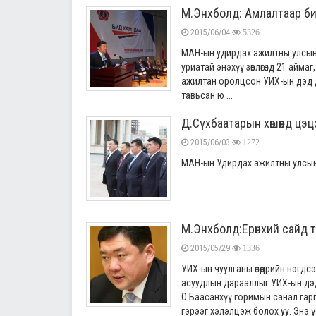
М.Энхболд: Амлалтаар би
2015/06/04
5326
МАН-ын удирдах ажилтны улсын зө
уриатай энэхүү зөвлөгөөнд 21 айм
ажилтан оролцсон.УИХ-ын дэд да
тавьсан ю ...
Д.Сүхбаатарын хөшөөнд цэцэг 
2015/06/03
1272
МАН-ын Удирдах ажилтны улсын зөв
М.Энхболд:Ерөнхий сайд т
2015/05/29
1336
УИХ-ын чуулганы өнөөдрийн нэгд
асуудлын дарааллыг УИХ-ын дэ
О.Баасанхүү горимын санал гар
гэрээг хэлэлцэж болох уу. Энэ үе