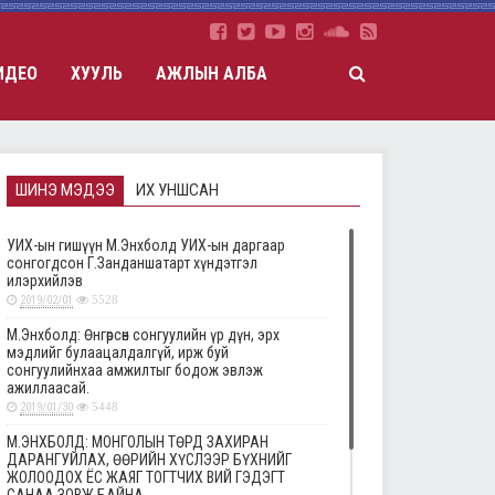
ИДЕО
ХУУЛЬ
АЖЛЫН АЛБА
ШИНЭ МЭДЭЭ
ИХ УНШСАН
УИХ-ын гишүүн М.Энхболд УИХ-ын даргаар
сонгогдсон Г.Занданшатарт хүндэтгэл
илэрхийлэв
2019/02/01
5528
М.Энхболд: Өнгөрсөн сонгуулийн үр дүн, эрх
мэдлийг булаацалдалгүй, ирж буй
сонгуулийнхаа амжилтыг бодож эвлэж
ажиллаасай.
2019/01/30
5448
М.ЭНХБОЛД: МОНГОЛЫН ТӨРД ЗАХИРАН
ДАРАНГУЙЛАХ, ӨӨРИЙН ХҮСЛЭЭР БҮХНИЙГ
ЖОЛООДОХ ЁС ЖАЯГ ТОГТЧИХ ВИЙ ГЭДЭГТ