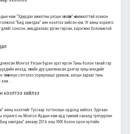
дын нам “Удирдах ажилтны улсын зөвлөгөөн”-өө амжилттай зохион
ргэлжлэх “Бид хамтдаа” аян нээлтээ хийсэн юм. Уг аяны зорилго
эгдлийг сонсон, амьдралаас урган гарсан, хэрэгжих боломжтой
дал
ардчилсан Монгол Улсын бүрэн эрхт иргэн Таны болон танай гэр
үүхдийн инээд, төлийн дуу цангинасан дэлгэр зуны мэндийг
төлөө оюун сэтгэлээ зориулахыг уриалж, алсын харааг тань
хэм ...
н нээлтээ хийлээ
” аяны нээлтийг Тусгаар тогтнолын ордонд хийлээ. Зургаан
ы зорилго нь Монгол Ардын нам ард түмний саналд тулгуурлан
. “Бид хамтдаа” аянаар 2016 оны УИХ болон орон нутгийн