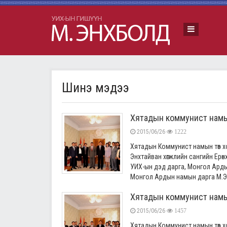
Шинэ мэдээ
Хятадын коммунист намын 
2015/06/26
1222
Хятадын Коммунист намын төв 
Энхтайван хөгжлийн сангийн Ерөнхи
УИХ-ын дэд дарга, Монгол Арды
Монгол Ардын намын дарга М.Эн
Хятадын коммунист намын 
2015/06/26
1457
Хятадын Коммунист намын төв 