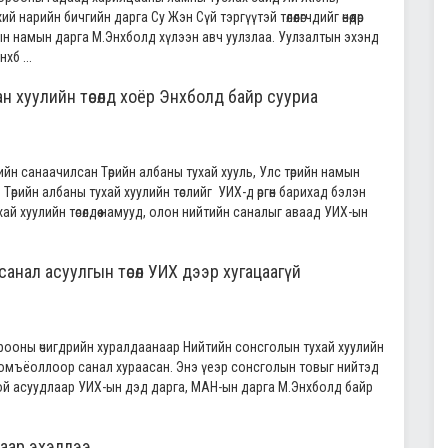
й нарийн бичгийн дарга Су Жэн Сүй тэргүүтэй төлөөлөгчдийг өнөөдөр
н намын дарга М.Энхболд хүлээн авч уулзлаа. Уулзалтын эхэнд
хб ...
ан хуулийн төсөлд хоёр Энхболд байр сууриа
өөрийн санаачилсан Төрийн албаны тухай хууль, Улс төрийн намын
а. Төрийн албаны тухай хуулийн төслийг УИХ-д өргөн барихад бэлэн
ай хуулийн төсөлдөө намууд, олон нийтийн саналыг аваад УИХ-ын
анал асуулгын төсөл УИХ дээр хугацаагүй
орооны өчигдрийн хуралдаанаар Нийтийн сонсголын тухай хуулийн
 томъёоллоор санал хураасан. Энэ үеэр сонсголын товыг нийтэд
ой асуудлаар УИХ-ын дэд дарга, МАН-ын дарга М.Энхболд байр
лаар эхэллээ