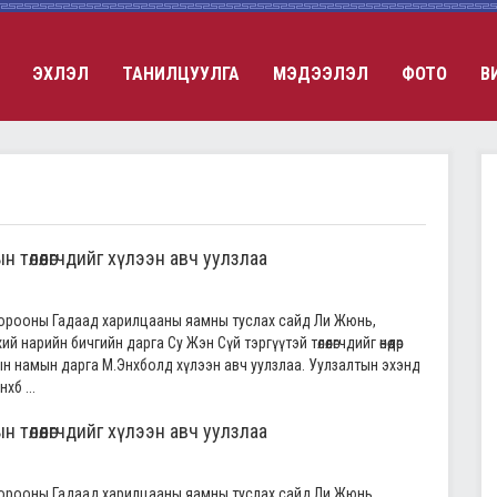
ЭХЛЭЛ
ТАНИЛЦУУЛГА
МЭДЭЭЛЭЛ
ФОТО
В
төлөөлөгчдийг хүлээн авч уулзлаа
хорооны Гадаад харилцааны яамны туслах сайд Ли Жюнь,
й нарийн бичгийн дарга Су Жэн Сүй тэргүүтэй төлөөлөгчдийг өнөөдөр
н намын дарга М.Энхболд хүлээн авч уулзлаа. Уулзалтын эхэнд
хб ...
төлөөлөгчдийг хүлээн авч уулзлаа
хорооны Гадаад харилцааны яамны туслах сайд Ли Жюнь,