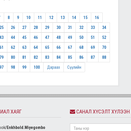
7
8
9
10
11
12
13
14
15
16
25
26
27
28
29
30
31
32
33
34
43
44
45
46
47
48
49
50
51
52
61
62
63
64
65
66
67
68
69
70
79
80
81
82
83
84
85
86
87
88
97
98
99
100
Дараах
Сүүлийн
ИАЛ ХАЯГ
САНАЛ ХҮСЭЛТ ХҮЛЭЭН
ook
/Enkhbold.Miyegombo