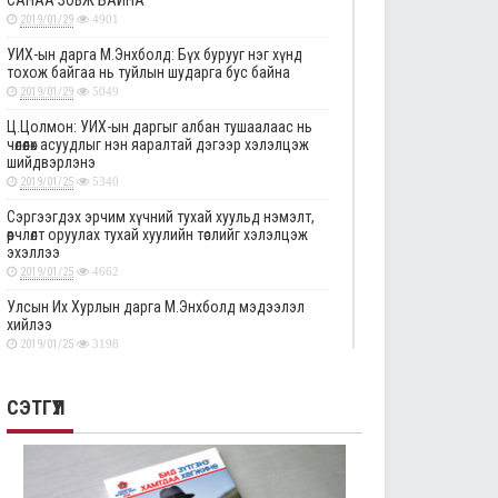
САНАА ЗОВЖ БАЙНА
2019/01/29
4901
УИХ-ын дарга М.Энхболд: Бүх бурууг нэг хүнд
тохож байгаа нь туйлын шударга бус байна
2019/01/29
5049
Ц.Цолмон: УИХ-ын даргыг албан тушаалаас нь
чөлөөлөх асуудлыг нэн яаралтай дэгээр хэлэлцэж
шийдвэрлэнэ
2019/01/25
5340
Сэргээгдэх эрчим хүчний тухай хуульд нэмэлт,
өөрчлөлт оруулах тухай хуулийн төслийг хэлэлцэж
эхэллээ
2019/01/25
4662
Улсын Их Хурлын дарга М.Энхболд мэдээлэл
хийлээ
2019/01/25
3198
Төрийн албаны тухай хуулийг хэрэгжүүлэхтэй
холбоотой тогтоолын төслүүдийн анхны
СЭТГҮҮЛ
хэлэлцүүлгийг дэмжлээ
2019/01/25
2876
Улсын Их Хурлын тогтоолын төслүүдийг эцсийн
хэлэлцүүлэгт шилжүүлэв