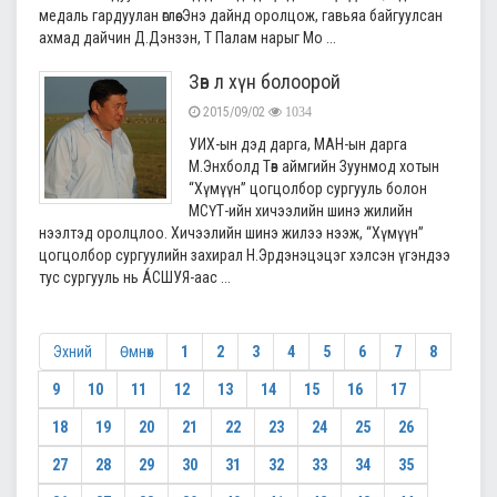
медаль гардуулан өглөө. Энэ дайнд оролцож, гавьяа байгуулсан
ахмад дайчин Д.Дэнзэн, Т Палам нарыг Мо ...
Зөв л хүн болоорой
2015/09/02
1034
УИХ-ын дэд дарга, МАН-ын дарга
М.Энхболд Төв аймгийн Зуунмод хотын
“Хүмүүн” цогцолбор сургууль болон
МСҮТ-ийн хичээлийн шинэ жилийн
нээлтэд оролцлоо. Хичээлийн шинэ жилээ нээж, “Хүмүүн”
цогцолбор сургуулийн захирал Н.Эрдэнэцэцэг хэлсэн үгэндээ
тус сургууль нь ÁСШУЯ-аас ...
Эхний
Өмнөх
1
2
3
4
5
6
7
8
9
10
11
12
13
14
15
16
17
18
19
20
21
22
23
24
25
26
27
28
29
30
31
32
33
34
35