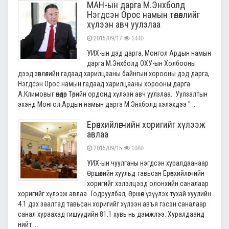
МАН-ын дарга М.Энхболд
Нэгдсэн Орос намын төлөөллийг
хүлээн авч уулзлаа
2015/09/17
1440
УИХ-ын дэд дарга, Монгол Ардын намын
дарга М.Энхболд ОХУ-ын Холбооны
дээд зөвлөлийн гадаад харилцааны байнгын хорооны дэд дарга,
Нэгдсэн Орос намын гадаад харилцааны хорооны дарга
А.Климовыг өнөөдөр Төрийн ордонд хүлээн авч уулзлаа. Уулзалтын
эхэнд Монгол Ардын намын дарга М.Энхболд хэлэхдээ " ...
Ерөнхийлөгчийн хоригийг хүлээж
авлаа
2015/09/15
1080
УИХ-ын чуулганы нэгдсэн хуралдаанаар
Өршөөлийн хуульд тавьсан Ерөнхийлөгчийн
хоригийг хэлэлцээд олонхийн саналаар
хоригийг хүлээж авлаа. Тодруулбал, Өршөөл үзүүлэх тухай хуулийн
4.1 дэх заалтад тавьсан хоригийг хүлээн авъя гэсэн саналаар
санал хураахад гишүүдийн 81.1 хувь нь дэмжлээ. Хуралдаанд
нийт ...