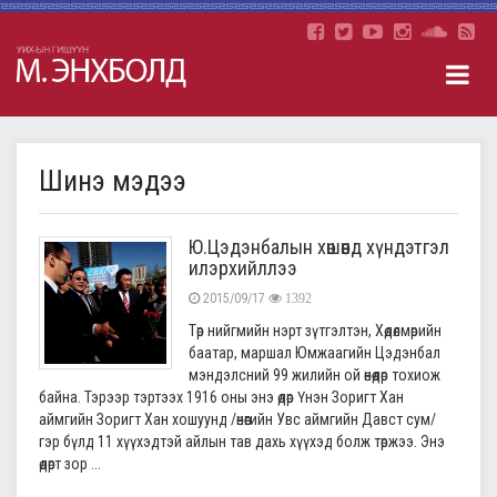
Шинэ мэдээ
Ю.Цэдэнбалын хөшөөнд хүндэтгэл
илэрхийллээ
2015/09/17
1392
Төр нийгмийн нэрт зүтгэлтэн, Хөдөлмөрийн
баатар, маршал Юмжаагийн Цэдэнбал
мэндэлсний 99 жилийн ой өнөөдөр тохиож
байна. Тэрээр тэртээх 1916 оны энэ өдөр Үнэн Зоригт Хан
аймгийн Зоригт Хан хошуунд /өнөөгийн Увс аймгийн Давст сум/
гэр бүлд 11 хүүхэдтэй айлын тав дахь хүүхэд болж төржээ. Энэ
өдөрт зор ...