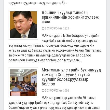
оруулах асуудлаар намуудын дарга, Ер ...
Өршөөлийн хуульд тавьсан
ерөнхийлөгчийн хоригийг хүлээж
авна
2015/09/04
1223
МАН-­ын дарга М.Энхболдоос улс төрийн
нөхцөл байдалтай холбогдуулан дараах
асуултад хариулт авлаа. -Сонгууль болоход жил хүрэхгүйн
хугацаа үлдээд байхад хууль нь тодорхойгүй байна. Энэ талаар
та бүхэн улс төрийн намын удирдлагуудтай санал бодлоо
солилцсон. Намууд ямар тогтолцоог түлхүү дэм ...
Монголын улс төрийн бүх намууд
хамтарч Сонгуулийн тухай
хуулийг боловсруулахаар
боллоо
2015/09/03
1093
МАН-ын урилгаар улс төрийн 20 намын
удирдлагууд өнөөдөр Төрийн ордонд цуглаж, Сонгуулийн хууль
болон Үндсэн хуульд өөрчлөлт оруулах асуудлаар нээлттэй санал