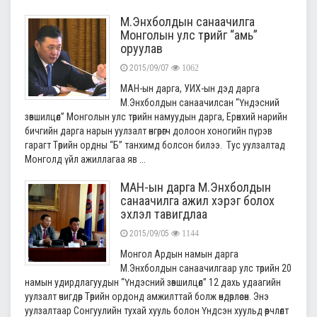
М.Энхболдын санаачилга
Монголын улс төрийг “амь”
оруулав
2015/09/07
1062
МАН-ын дарга, УИХ-ын дэд дарга
М.Энхболдын санаачилсан “Үндэсний
зөвшилцөл” Монголын улс төрийн намуудын дарга, Ерөнхий нарийн
бичгийн дарга нарын уулзалт өнгөрөгч долоон хоногийн пүрэв
гарагт Төрийн ордны “Б” танхимд болсон билээ. Тус уулзалтад
Монголд үйл ажиллагаа яв ...
МАН-ын дарга М.Энхболдын
санаачилга ажил хэрэг болох
эхлэл тавигдлаа
2015/09/05
1144
Монгол Ардын намын дарга
М.Энхболдын санаачилгаар улс төрийн 20
намын удирдлагуудын “Үндэсний зөвшилцөл” 12 дахь удаагийн
уулзалт өчигдөр Төрийн ордонд амжилттай болж өндөрлөсөн. Энэ
уулзалтаар Сонгуулийн тухай хууль болон Үндсэн хуульд өөрчлөлт