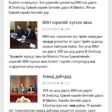
бодлоо солилцлоо. Энэ удаагийн уулзалтад МАН-ын дарга
М.Энхболд, Ерөнхий нарийн бичгийн дарга Ж.Мөнхбат, АН-ын
Ерөнхий нарийн бичгийн дар ...
МАН хоригийг хүлээн авна
2015/09/03
1060
МАН-аас санаачлан улс төрийн намуудын
зөвлөлдөх уулзалтыг яг одоо Төрийн ордонд
зохион байгуулж байна. Энэ үеэр МАН-
ын дарга, УИХ-ын дэд дарга М.Энхболд
“Өршөөлийн хуульд тавьсан Монгол Улсын Ерөнхийлөгчийн
хоригийг МАН хүлээн авах болно” гэдгийг сэтгүүлчдэд өгсөн
тодруулгын үеэр онцолло ...
Ахмад дайчдад
2015/09/02
1221
УИХ-ын дэд дарга, МАН-ын дарга
М.Энхболд, Ерөнхий нарийн бичгийн дарга
Ж.Мөнхбат, Нарийн бичгийн дарга
Х.Булгантуяа нар чөлөөлөх дайны 70 жилийн
окг тохиолдуулан ахмад дайчдад хүндэтгэл үзүүлэн, одон