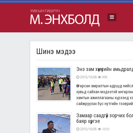
Шинэ мэдээ
Энэ зам хүмүүсийн амьдра
2015/10/06
996
Өнгөрсөн амралтын өдрүүд нийс
хувьд сайхан мэдээтэй өнгөрлө
хамтын ажиллагааны хүрээнд хэ
сайжруулах бүс нутгийн тээврийн
Замаар саадгүй зорчих б
баяр хүргэе
2015/10/05
1010