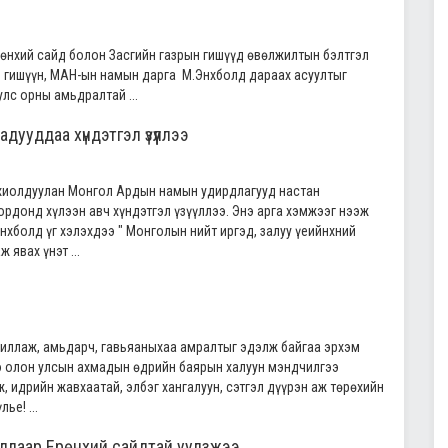
өнхий сайд болон Засгийн газрын гишүүд өвөлжилтын бэлтгэл
н гишүүн, МАН-ын намын дарга М.Энхболд дараах асуултыг
лс орны амьдралтай ...
ууддаа хүндэтгэл үзүүллээ
хиолдуулан Монгол Ардын намын удирдлагууд настан
рдонд хүлээн авч хүндэтгэл үзүүллээ. Энэ арга хэмжээг нээж
хболд үг хэлэхдээ " Монголын нийт иргэд, залуу үеийнхний
 явах үнэт ...
жиллаж, амьдарч, гавьяаныхаа амралтыг эдэлж байгаа эрхэм
ээ олон улсын ахмадын өдрийн баярын халуун мэндчилгээ
йж, идрийн жавхаатай, элбэг хангалуун, сэтгэл дүүрэн аж төрөхийн
ье! ...
длаар Ерөнхий сайдтай уулзжээ