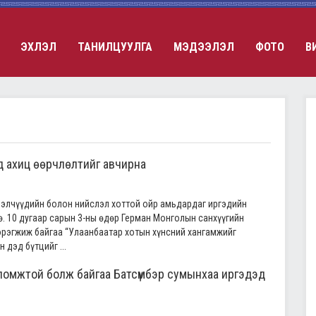
ЭХЛЭЛ
ТАНИЛЦУУЛГА
МЭДЭЭЛЭЛ
ФОТО
В
лд ахиц өөрчлөлтийг авчирна
лэлчүүдийн болон нийслэл хоттой ойр амьдардаг иргэдийн
ө. 10 дугаар сарын 3-ны өдөр Герман Монголын санхүүгийн
рэгжиж байгаа “Улаанбаатар хотын хүнсний хангамжийг
 дэд бүтцийг ...
оломжтой болж байгаа Батсүмбэр сумынхаа иргэдэд