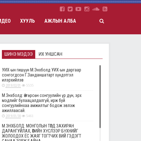
ИДЕО
ХУУЛЬ
АЖЛЫН АЛБА
ШИНЭ МЭДЭЭ
ИХ УНШСАН
УИХ-ын гишүүн М.Энхболд УИХ-ын даргаар
сонгогдсон Г.Занданшатарт хүндэтгэл
илэрхийлэв
2019/02/01
5535
М.Энхболд: Өнгөрсөн сонгуулийн үр дүн, эрх
мэдлийг булаацалдалгүй, ирж буй
сонгуулийнхаа амжилтыг бодож эвлэж
ажиллаасай.
2019/01/30
5461
М.ЭНХБОЛД: МОНГОЛЫН ТӨРД ЗАХИРАН
ДАРАНГУЙЛАХ, ӨӨРИЙН ХҮСЛЭЭР БҮХНИЙГ
ЖОЛООДОХ ЁС ЖАЯГ ТОГТЧИХ ВИЙ ГЭДЭГТ