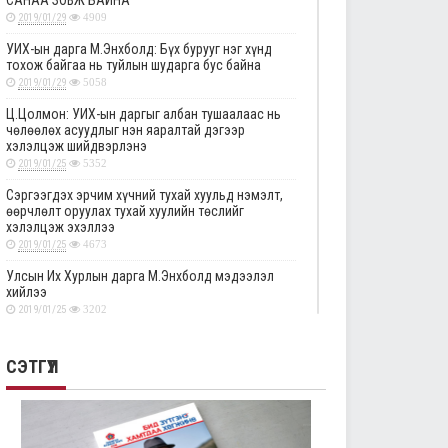
САНАА ЗОВЖ БАЙНА
2019/01/29
4909
УИХ-ын дарга М.Энхболд: Бүх бурууг нэг хүнд
тохож байгаа нь туйлын шударга бус байна
2019/01/29
5058
Ц.Цолмон: УИХ-ын даргыг албан тушаалаас нь
чөлөөлөх асуудлыг нэн яаралтай дэгээр
хэлэлцэж шийдвэрлэнэ
2019/01/25
5352
Сэргээгдэх эрчим хүчний тухай хуульд нэмэлт,
өөрчлөлт оруулах тухай хуулийн төслийг
хэлэлцэж эхэллээ
2019/01/25
4673
Улсын Их Хурлын дарга М.Энхболд мэдээлэл
хийлээ
2019/01/25
3202
Төрийн албаны тухай хуулийг хэрэгжүүлэхтэй
холбоотой тогтоолын төслүүдийн анхны
СЭТГҮҮЛ
хэлэлцүүлгийг дэмжлээ
2019/01/25
2879
Улсын Их Хурлын тогтоолын төслүүдийг эцсийн
хэлэлцүүлэгт шилжүүлэв