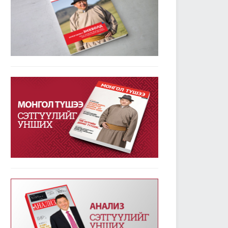
2019/01/24
2335
УИХ-ын дарга М.Энхболдын гаргасан зарчмын
зөрүүтэй санал гишүүдийн 72.7 хувийн дэмжлэг
авлаа
2019/01/23
3781
Улсын Их Хурал - Энэ долоо хоногт /2019.01.14-
18/
2019/01/21
3346
УИХ-ын энэ долоо хоногийн үйл ажиллагааны
хуваарь /2019.01.21-25/
2019/01/21
2373
УИХ-ын чуулганы хуралдааны дэгийн тухай
хуульд нэмэлт оруулах тухай хуулийг баталж,
дөрвөн хуулийн төслийг анхны хэлэлцүүлэгт
шилжүүллээ
2019/01/18
2559
Төрийн албаны тухай хуулийг хэрэгжүүлэхтэй
холбогдсон тогтоолын төслүүдийг анхны
хэлэлцүүлэгт шилжүүлэв
2019/01/18
2363
Улсын Их Хурал - Энэ долоо хоногт /2019.01.07-
13/