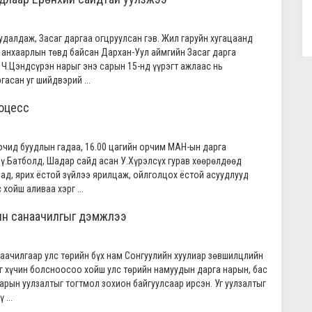
удалдаж, Засаг даргаа огцруулсан гэв. Жил гаруйн хугацаанд
 анхаарлын төвд байсан Дархан-Уул аймгийн Засаг дарга
 Ч.Цэндсүрэн нарыг энэ сарын 15-нд үүрэгт ажлаас нь
гасан уг шийдвэрий ...
оцесс
зочид буудлын гадаа, 16.00 цагийн орчим МАН-ын дарга
Сү.Батболд, Шадар сайд асан У.Хүрэлсүх гурав хөөрөлдөөд
иад, ярих ёстой зүйлээ ярилцаж, ойлголцох ёстой асуудлууд
хойш аливаа хэрг ...
ын санаачилгыг дэмжлээ
ачилгаар улс төрийн бүх нам Сонгуулийн хуулиар зөвшилцлийн
г хүчин болсноосоо хойш улс төрийн намуудын дарга нарын, бас
арын уулзалтыг тогтмол зохион байгуулсаар ирсэн. Уг уулзалтыг
...