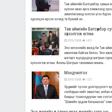
Төв аймгийн Батсүмбэр сумын и
хүлээн авах арга хэмжээнд оро
ажиллагаанд хэлсэн үгээ бүрэн 
хүрэлцэн ирсэн зочид та бүхний эн ...
Төв аймгийн Батсүмбэр су
хүлээлгэж өглөө
2015/10/05
1453
Энэ хичээлийн жилд би Төв айм
ажиллаж байгаа билээ. Энэ ажл
шатарч хүүхдүүдэд шатрын сура
хүлээлгэж өглөө. Анхны Шатрын танхимын маань ...
Мэндчилгээ
2015/10/05
1125
Эрдмийг түгээн дэлгэрүүлэгч э
салбарын нийт ажилтан, албан 
баярыг тохиолдуулан чин сэтгэ
“Шавийн эрдэм багшаасаа” хэмээ
Энэ жилийн үр тариа ирэх жилийн талх шүү