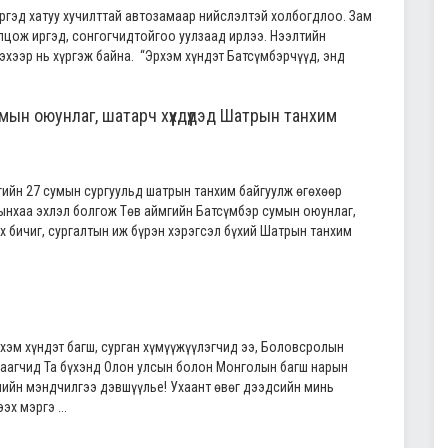
ргэд хатуу хучилттай автозамаар нийслэлтэй холбогдлоо. Зам
лцож иргэд, сонгогчидтойгоо уулзаад ирлээ. Нээлтийн
эхээр нь хүргэж байна. “Эрхэм хүндэт Батсүмбэрчүүд, энд
мын оюунлаг, шатарч хүүхдүүдэд Шатрын танхим
гийн 27 сумын сургуульд шатрын танхим байгуулж өгөхөөр
ынхаа эхлэл болгож Төв аймгийн Батсүмбэр сумын оюунлаг,
х бичиг, сургалтын иж бүрэн хэрэгсэл бүхий Шатрын танхим
рхэм хүндэт багш, сурган хүмүүжүүлэгчид ээ, Боловсролын
хаагчид Та бүхэнд Олон улсын болон Монголын багш нарын
лийн мэндчилгээ дэвшүүлье! Ухаант өвөг дээдсийн минь
х мэргэ ...