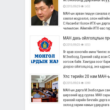
2015/09/29
1451
МАН-ын арван гишүүн саналаа х
хэвлэл мэдээлэл, олон нийтийн
С.Насанбат болон ИТХ-ын дарга
чөлөөлсөн. Аймгийн ИТХ-аас гар
МАН дахь ойлголцлын пр
2015/09/25
1053
Яг арав хоногийн өмнө Чингис 
М.Энхболд, Ерөнхий сайд асан 
зогсож байв. Хамтдаа зоог бар
дээрээ ойлголцоод, энэ өдрөөс 
Улс төрийн 20 нам МАН-
2015/09/24
1090
МАН-ын дарга М.Энхболдын сана
ширээний ард суулаа. МАН сөрө
ерөнхий нарийн бичгийн дарга н
эхлээд зарим намын удирдлага ү 