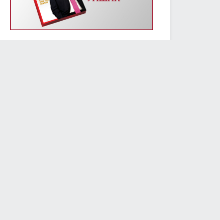
2019/01/14
3233
УИХ-ын энэ долоо хоногийн үйл ажиллагааны
хуваарь /2019.01.14-01.18/
2019/01/14
2409
Монгол Улсын Үндсэн хуулийн өдрөөр
Д.Сүхбаатарын хөшөөнд цэцэг өргөж, Их эзэн
Чингис хааны хөшөөнд хүндэтгэл үзүүлэв
2019/01/13
2306
МОНГОЛ УЛСЫН ҮНДСЭН ХУУЛИЙН ӨДРИЙН
МЭНДЧИЛГЭЭ
2019/01/13
5797
Төслийг анхны хэлэлцүүлэгт шилжүүлж, УИХ-ын
гишүүний бүрэн эрхийг түдгэлзүүлэх асуудлаар
УИХ дахь АН-ын бүлэг завсарлага авав
2019/01/11
2425
Улсын Их Хурлын дарга М.Энхболд бүх нийтийн
жагсаалд оролцогчдын шаардлагад албан
бичгээр хариу өгөв
2019/01/10
2739