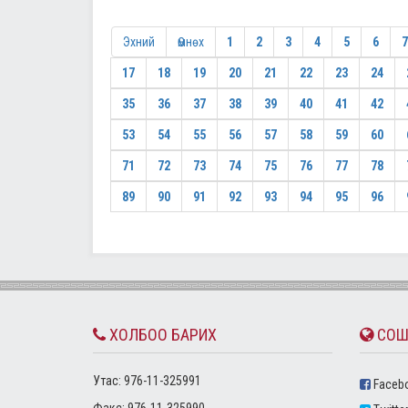
Эхний
Өмнөх
1
2
3
4
5
6
7
17
18
19
20
21
22
23
24
35
36
37
38
39
40
41
42
53
54
55
56
57
58
59
60
71
72
73
74
75
76
77
78
89
90
91
92
93
94
95
96
ХОЛБОО БАРИХ
СОШ
Утас: 976-11-325991
Faceb