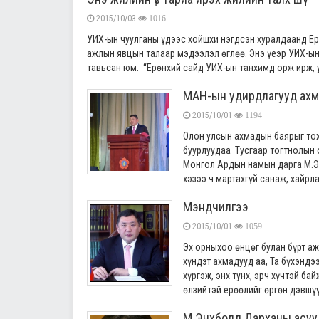
2015/10/03
1016
УИХ-ын чуулганы үдээс хойшхи нэгдсэн хуралдаанд Ер
ажлын явцын талаар мэдээлэл өглөө. Энэ үеэр УИХ-ы
тавьсан юм. “Ерөнхий сайд УИХ-ын танхимд орж ирж, у
МАН-ын удирдлагууд ахмад
2015/10/01
1194
Олон улсын ахмадын баярыг то
буурлуудаа Тусгаар тогтнолын о
Монгол Ардын намын дарга М.Эн
хэзээ ч мартахгүй санаж, хайрлаж
Мэндчилгээ
2015/10/01
1059
Эх орныхоо өнцөг булан бүрт а
хүндэт ахмадууд аа, Та бүхэнд
хүргэж, энх тунх, эрч хүчтэй ба
өлзийтэй ерөөлийг өргөн дэвшүүл
М.Энхболд Дарханы асуу