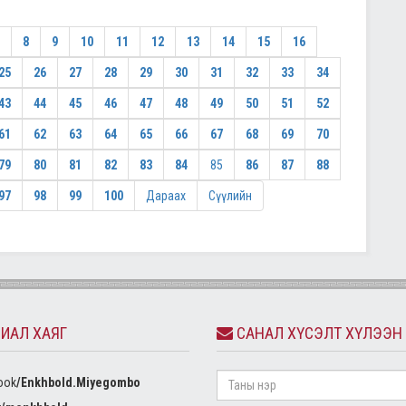
8
9
10
11
12
13
14
15
16
25
26
27
28
29
30
31
32
33
34
43
44
45
46
47
48
49
50
51
52
61
62
63
64
65
66
67
68
69
70
79
80
81
82
83
84
85
86
87
88
97
98
99
100
Дараах
Сүүлийн
ИАЛ ХАЯГ
САНАЛ ХҮСЭЛТ ХҮЛЭЭН
ook
/Enkhbold.Miyegombo