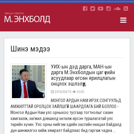
Шинэ мэдээ
УИХ-ын дэд дарга, МАН-ын
дарга М.Энхболдын цаг үеийн
асуудлаар өгсөн ярилцлагын
онцлох эшлэлүүд.
2016/04/15
6168
МОНГОЛ АРДЫН НАМ ИРЭХ СОНГУУЛЬД
АМЖИЛТТАЙ ОРОЛЦОХ ЗАЙЛШГҮЙ ШААРДЛАГА БИЙ БОЛЛОО -
Монгол Ардын Нам улс орныхоо тусгаар тогтнолыг сахин
хамгаалж, хөгжил дэвшилд хөтөлж ирсэн туршлагатай улс
төрийн хүчин. Улс орны нийгэм эдийн засгийн нөхцөл байдалд
дүн шинжилгээ хийж хямралт байдлаас бид гаргаж чадна ...