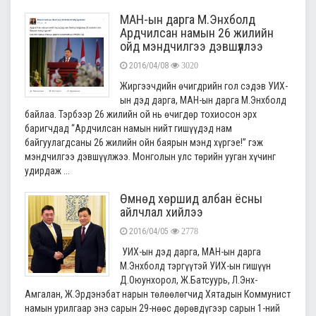
МАН-ын дарга М.Энхболд
Ардчилсан намын 26 жилийн
ойд мэндчилгээ дэвшүүллээ
2016/04/08
3020
Жиргээчдийн өчигдрийн гол сэдэв УИХ-
ын дэд дарга, МАН-ын дарга М.Энхболд
байлаа. Тэрбээр 26 жилийн ой нь өчигдөр тохиосон эрх
баригчдад “Ардчилсан намын нийт гишүүдэд нам
байгуулагдсаны 26 жилийн ойн баярын мэнд хүргэе!” гэж
мэндчилгээ дэвшүүлжээ. Монголын улс төрийн ууган хүчинг
удирдаж ...
Өмнөд хөршид албан ёсны
айлчлал хийлээ
2016/04/05
2778
УИХ-ын дэд дарга, МАН-ын дарга
М.Энхболд тэргүүтэй УИХ-ын гишүүн
Д.Оюунхорол, Ж.Батсуурь, Л.Энх-
Амгалан, Ж.Эрдэнэбат нарын төлөөлөгчид Хятадын Коммунист
намын урилгаар энэ сарын 29-нөөс дөрөвдүгээр сарын 1-ний