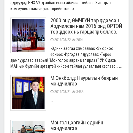
өдрүүдэд БНХАУ-д албан ёсны айлчлал хийлээ. Хятадын
коммунист намын улс төрийн товчо ...
2000 онд ӨМЧГҮЙ төр үлдээсэн
Ардчилсан нам 2016 онд ӨРТЭЙ
төр үлдээх нь гарцаагүй боллоо.
2016/03/22
2604
-Эдийн засгаа хямралаас -Эх орноо
өрнөөс -Иргэдээ ядуурлаас -Төрөө
дампуурлаас аварья! "Монголоо аврах цаг ирлээ" УИХ дахь
МАН-ын бүлгийн иргэдтэй хийсэн тайлан уулзалтын хэсгээс... ...
М.Энхболд: Наурызын баярын
мэндчилгээ
2016/03/21
3488
...
Монгол цэргийн өдрийн
мэндчилгээ