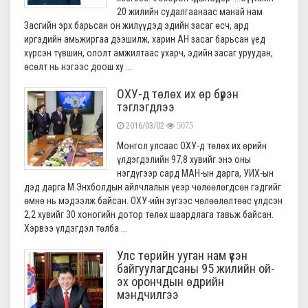
20 жилийн судалгаанаас манай нам
Засгийн эрх барьсан он жилүүдэд эдийн засаг өсч, ард
иргэдийн амьжиргаа дээшилж, харин АН засаг барьсан үед
хүрсэн түвшин, ололт амжилтаас ухарч, эдийн засаг уруудан,
өсөлт нь нэгээс доош ху ...
ОХУ-д төлөх их өр бүрэн
тэглэгдлээ
2016/03/02
5075
Монгол улсаас ОХУ-д төлөх их өрийн
үлдэгдэлийн 97,8 хувийг энэ оны
нэгдүгээр сард МАН-ын дарга, УИХ-ын
дэд дарга М.Энхболдын айлчлалын үеэр чөлөөлөгдсөн гэдгийг
өмнө нь мэдээлж байсан. ОХУ-ийн зүгээс чөлөөлөлтөөс үлдсэн
2,2 хувийг 30 хоногийн дотор төлөх шаардлага тавьж байсан.
Хэрвээ үлдэгдэл төлба ...
Улс төрийн ууган нам үүсэн
байгуулагдсаны 95 жилийн ой-
эх орончдын өдрийн
мэндчилгээ