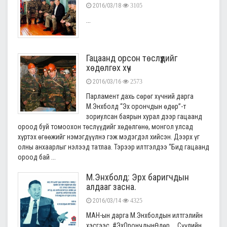
2016/03/18
3105
...
Гацаанд орсон төслүүдийг
хөдөлгөх хүч
2016/03/16
2573
Парламент дахь сөрөг хүчний дарга
М.Энхболд “Эх орончдын өдөр”-т
зориулсан баярын хурал дээр гацаанд
ороод буй томоохон төслүүдийг хөдөлгөнө, монгол улсад
хүртэх өгөөжийг нэмэгдүүлнэ гэж мэдэгдэл хийсэн. Дээрх үг
олны анхаарлыг нэлээд татлаа. Тэрээр илтгэлдээ “Бид гацаанд
ороод бай ...
М.Энхболд: Эрх баригчдын
алдааг засна.
2016/03/14
4325
МАН-ын дарга М.Энхболдын илтгэлийн
хэсгээс. #ЭхОрончдынӨдөр ...Сүүлийн