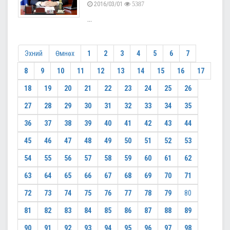
2016/03/01
5387
...
Эхний
Өмнөх
1
2
3
4
5
6
7
8
9
10
11
12
13
14
15
16
17
18
19
20
21
22
23
24
25
26
27
28
29
30
31
32
33
34
35
36
37
38
39
40
41
42
43
44
45
46
47
48
49
50
51
52
53
54
55
56
57
58
59
60
61
62
63
64
65
66
67
68
69
70
71
72
73
74
75
76
77
78
79
80
81
82
83
84
85
86
87
88
89
90
91
92
93
94
95
96
97
98