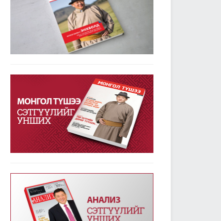
УИХ-ын дарга М.Энхболдын гаргасан зарчмын
зөрүүтэй санал гишүүдийн 72.7 хувийн дэмжлэг
авлаа
2019/01/23
3780
Улсын Их Хурал - Энэ долоо хоногт /2019.01.14-
18/
2019/01/21
3344
УИХ-ын энэ долоо хоногийн үйл ажиллагааны
хуваарь /2019.01.21-25/
2019/01/21
2372
УИХ-ын чуулганы хуралдааны дэгийн тухай
хуульд нэмэлт оруулах тухай хуулийг баталж,
дөрвөн хуулийн төслийг анхны хэлэлцүүлэгт
шилжүүллээ
2019/01/18
2558
Төрийн албаны тухай хуулийг хэрэгжүүлэхтэй
холбогдсон тогтоолын төслүүдийг анхны
хэлэлцүүлэгт шилжүүлэв
2019/01/18
2363
Улсын Их Хурал - Энэ долоо хоногт /2019.01.07-
13/
2019/01/14
3232