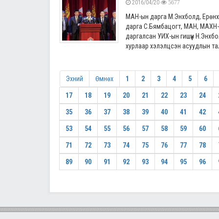
2016/04/20
5677
МАН-ын дарга М.Энхболд, Ерөнх
дарга С.Бямбацогт, МАН, МАХН-т
даргалсан УИХ-ын гишүүн Н.Энхб
хурлаар хэлэлцсэн асуудлын тал
Эхний
Өмнөх
1
2
3
4
5
6
17
18
19
20
21
22
23
24
35
36
37
38
39
40
41
42
53
54
55
56
57
58
59
60
71
72
73
74
75
76
77
78
89
90
91
92
93
94
95
96