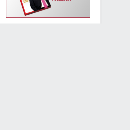
УИХ-ын энэ долоо хоногийн үйл ажиллагааны
хуваарь /2019.01.14-01.18/
2019/01/14
2409
Монгол Улсын Үндсэн хуулийн өдрөөр
Д.Сүхбаатарын хөшөөнд цэцэг өргөж, Их эзэн
Чингис хааны хөшөөнд хүндэтгэл үзүүлэв
2019/01/13
2306
МОНГОЛ УЛСЫН ҮНДСЭН ХУУЛИЙН ӨДРИЙН
МЭНДЧИЛГЭЭ
2019/01/13
5794
Төслийг анхны хэлэлцүүлэгт шилжүүлж, УИХ-ын
гишүүний бүрэн эрхийг түдгэлзүүлэх асуудлаар УИХ
дахь АН-ын бүлэг завсарлага авав
2019/01/11
2425
Улсын Их Хурлын дарга М.Энхболд бүх нийтийн
жагсаалд оролцогчдын шаардлагад албан
бичгээр хариу өгөв
2019/01/10
2738