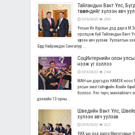
Тайландын Вант Улc, Бү
төлөөлөгчдийг хүлээн авч уу
2016/04/23
2800
Улсын Их Хурлын дэд дарга М.Э
оролцож буй Тайландын Вант Ул
хүлээн авч уулзав. Уулзалтын э
Бүгд Найрамдах Сингапур ...
СоцИнтернийн олон улсы
нээж үг хэллээ
2016/04/22
2368
МАН-ын дэргэдэх НАМЭХ-ноос М
улсын эмэгтэйчүүдийн Азийн бүси
боллоо. Улс төрч, манлайлагч эм
дэлхийн 13 орны ...
Шведийн Вант Улс, Швейц
хүлээн авч уулзав
2016/04/22
2621
УИХ-ын дэд дарга Миеэгомын Э