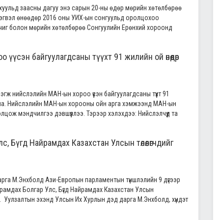
уульд заасны дагуу энэ сарын 20-ны өдөр мөрийн хөтөлбөрөө
Тэгвэл өнөөдөр 2016 оны УИХ-ын сонгуульд оролцохоо
чиг болон мөрийн хөтөлбөрөө Сонгуулийн Ерөнхий хороонд
үүсэн байгуулагдсаны түүхт 91 жилийн ой өнөөдөр
нэгж нийслэлийн МАН-ын хороо үүсэн байгуулагдсаны түүхт 91
на. Нийслэлийн МАН-ын хорооны ойн арга хэмжээнд МАН-ын
ож мэндчилгээ дэвшүүллээ. Тэрээр хэлэхдээ: Нийслэлчүүд та
с, Бүгд Найрамдах Казахстан Улсын төлөөлөгчдийг
рга М.Энхболд Ази-Европын парламентын түншлэлийн 9 дүгээр
йрамдах Болгар Улс, Бүгд Найрамдах Казахстан Улсын
в. Уулзалтын эхэнд Улсын Их Хурлын дэд дарга М.Энхболд, хүндэт