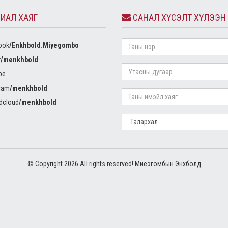
ИАЛ ХАЯГ
САНАЛ ХҮСЭЛТ ХҮЛЭЭН
ook
/Enkhbold.Miyegombo
r
/menkhbold
be
ram
/menkhbold
dcloud
/menkhbold
© Copyright 2026 All rights reserved! Миеэгомбын Энхболд