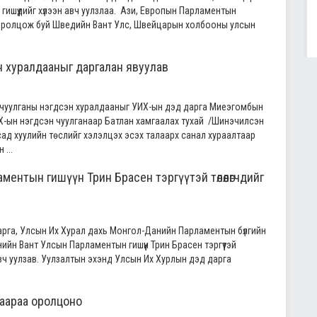
ишүүдийг хүлээн авч уулзлаа. Ази, Европын Парламентын
д оролцож буй Шведийн Вант Улс, Швейцарын холбооны улсын
 хуралдааныг даргалан явуулав
 чуулганы нэгдсэн хуралдааныг УИХ-ын дэд дарга Миеэгомбын
Х-ын нэгдсэн чуулганаар Батлан хамгаалах тухай /Шинэчилсэн
ад хуулийн төслийг хэлэлцэх эсэх талаарх санал хураалтаар
 ...
ентын гишүүн Трин Брасен тэргүүтэй төлөөлөгчдийг
рга, Улсын Их Хурал дахь Монгол-Данийн Парламентын бүлгийн
н Вант Улсын Парламентын гишүүн Трин Брасен тэргүүтэй
вч уулзав. Уулзалтын эхэнд Улсын Их Хурлын дэд дарга
аараа оролцоно