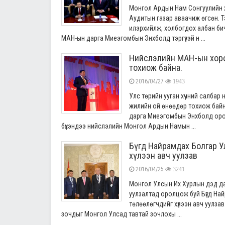
Монгол Ардын Нам Сонгуулийн х
Аудитын газар аваачиж өгсөн. 
илэрхийлж, холбогдох албан би
МАН-ын дарга Миеэгомбын Энхболд тэргүүтэй н ...
Нийслэлийн МАН-ын хороо 
тохиож байна.
2016/04/27
1943
Улс төрийн ууган хүчний салбар 
жилийн ой өнөөдөр тохиож бай
дарга Миеэгомбын Энхболд оролц
бүхэндээ нийслэлийн Монгол Ардын Намын ...
Бүгд Найрамдах Болгар Ул
хүлээн авч уулзав
2016/04/25
3241
Монгол Улсын Их Хурлын дэд да
уулзалтад оролцож буй Бүгд На
төлөөлөгчдийг хүлээн авч уулза
зочдыг Монгол Улсад тавтай зочлохы ...