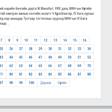
ий нарийн бичгийн дарга Ж.Мөнхбат, УИХ дахь МАН-ын бүлгийн
ай хамтрах ажлын хэсгийн ахлагч Ч.Хүрэлбаатар, IV бага хурлыг
олд нар өнөөдөр Тусгаар тогтнолын ордонд МАН-ын IV Бага
аар ...
7
8
9
10
11
12
13
14
15
16
25
26
27
28
29
30
31
32
33
34
43
44
45
46
47
48
49
50
51
52
61
62
63
64
65
66
67
68
69
70
79
80
81
82
83
84
85
86
87
88
97
98
99
100
Дараах
Сүүлийн