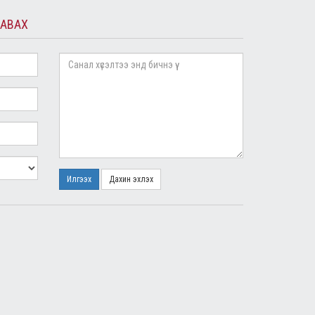
 АВАХ
Илгээх
Дахин эхлэх