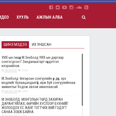
ИДЕО
ХУУЛЬ
АЖЛЫН АЛБА
ШИНЭ МЭДЭЭ
ИХ УНШСАН
УИХ-ын гишүүн М.Энхболд УИХ-ын даргаар
сонгогдсон Г.Занданшатарт хүндэтгэл
илэрхийлэв
2019/02/01
5528
М.Энхболд: Өнгөрсөн сонгуулийн үр дүн, эрх
мэдлийг булаацалдалгүй, ирж буй сонгуулийнхаа
амжилтыг бодож эвлэж ажиллаасай.
2019/01/30
5449
М.ЭНХБОЛД: МОНГОЛЫН ТӨРД ЗАХИРАН
ДАРАНГУЙЛАХ, ӨӨРИЙН ХҮСЛЭЭР БҮХНИЙГ
ЖОЛООДОХ ЁС ЖАЯГ ТОГТЧИХ ВИЙ ГЭДЭГТ
САНАА ЗОВЖ БАЙНА