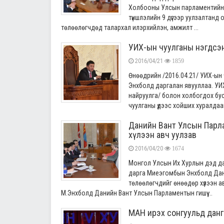
Холбооны Улсын парламентийн г
түншлэлийн 9 дүгээр уулзалтан
төлөөлөгчдөд талархал илэрхийлэн, амжилт ...
УИХ-ын чуулганы нэгдсэн
2016/04/21
1859
Өнөөдрийн /2016.04.21/ УИХ-ын
Энхболд даргалан явууллаа. УИ
найруулга/ болон холбогдох бус
чуулганы үдээс хойших хуралдаан
Данийн Вант Улсын Парлам
хүлээн авч уулзав
2016/04/20
1674
Монгол Улсын Их Хурлын дэд да
дарга Миеэгомбын Энхболд Даний
төлөөлөгчдийг өнөөдөр хүлээн а
М.Энхболд Данийн Вант Улсын Парламентын гишүү ...
МАН ирэх сонгуульд данг