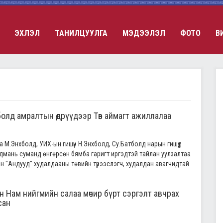
ЭХЛЭЛ
ТАНИЛЦУУЛГА
МЭДЭЭЛЭЛ
ФОТО
В
олд амралтын өдрүүдээр Төв аймагт ажиллалаа
 М.Энхболд, УИХ-ын гишүүн Н.Энхболд, Су.Батболд нарын гишүүд
ндмань суманд өнгөрсөн бямба гаригт иргэдтэй тайлан уулзалтаа
ийн "Андууд" худалдааны төвийн түрээслэгч, худалдан авагчидтай
 Нам нийгмийн салаа мөчир бүрт сэргэлт авчрах
сан