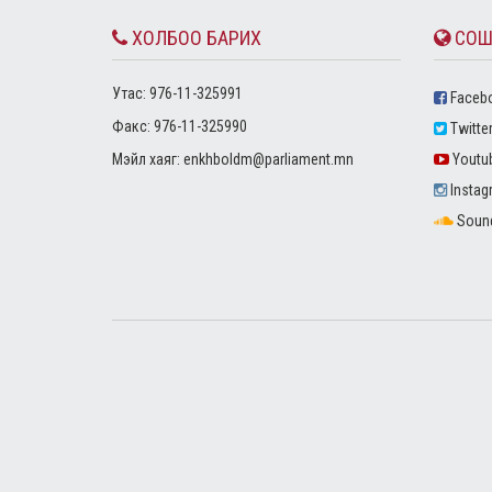
ХОЛБОО БАРИХ
СОШ
Утас: 976-11-325991
Faceb
Факс: 976-11-325990
Twitte
Mэйл хаяг:
enkhboldm@parliament.mn
Youtu
Instag
Soun