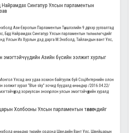
гд Найрамдах Сингапур Улсын парламентын
лзав
нхболд Ази-Европын Парламентын Түншлэлийн 9 дүгээр уулзалтад
c, Бүгд Найрамдах Сингапур Улсын парламентын төлөөлөгчдийг
хэнд Улсын Их Хурлын дэд дарга М.Энхболд, Тайландын вант Улс,
н эмэгтэйчүүдийн Азийн бүсийн ээлжит хурлыг
онгол Улсад анх удаа зохион байгуулж буй СоцИнтернийн олон
йн ээлжит хурал “Blue sky” зочид буудалд өнөөдөр /2016.04.22/
эгтэйчүүдэд зориулсан энэхүү олон улсын эмэгтэйчүүдийн хуралд
арын Холбооны Улсын парламентын төлөөлөгчдийг
нхболд өнөөдөр төрийн ордонд Шведийн Вант Улс, Швейцарын