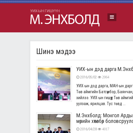
Шинэ мэдээ
УИХ-ын дэд дарга М.Энхб
2016/05/02
2064
УИХ-ын дэд дарга, МАН-ын дарга
Төв аймгийн Батсүмбэр, Баянча
хийлээ. УИХ-ын гишүүд Төв аймг
уулзаж, ярилцав. Тус төвд ...
М.Энхболд: Монгол Ардын
мөрийн хөтөлбөр боловсруул
2016/04/28
4017