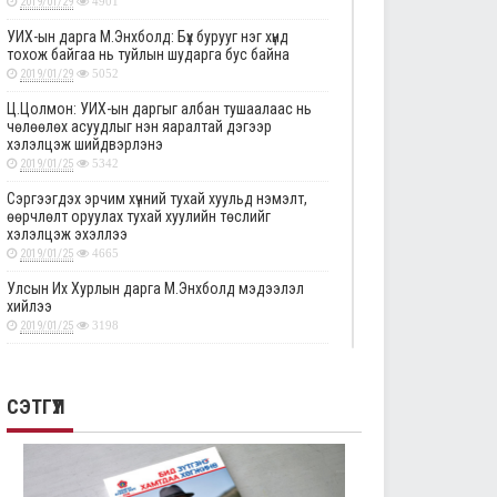
2019/01/29
4901
УИХ-ын дарга М.Энхболд: Бүх бурууг нэг хүнд
тохож байгаа нь туйлын шударга бус байна
2019/01/29
5052
Ц.Цолмон: УИХ-ын даргыг албан тушаалаас нь
чөлөөлөх асуудлыг нэн яаралтай дэгээр
хэлэлцэж шийдвэрлэнэ
2019/01/25
5342
Сэргээгдэх эрчим хүчний тухай хуульд нэмэлт,
өөрчлөлт оруулах тухай хуулийн төслийг
хэлэлцэж эхэллээ
2019/01/25
4665
Улсын Их Хурлын дарга М.Энхболд мэдээлэл
хийлээ
2019/01/25
3198
Төрийн албаны тухай хуулийг хэрэгжүүлэхтэй
холбоотой тогтоолын төслүүдийн анхны
хэлэлцүүлгийг дэмжлээ
СЭТГҮҮЛ
2019/01/25
2876
Улсын Их Хурлын тогтоолын төслүүдийг эцсийн
хэлэлцүүлэгт шилжүүлэв
2019/01/24
2334