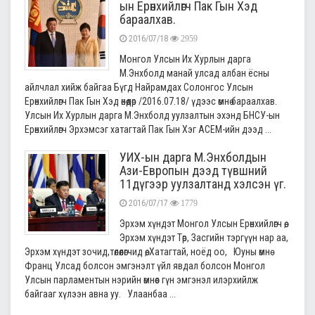
ын Ерөнхийлөгч Пак Гын Хэд
бараалхав.
2016/07/18
2959
Монгол Улсын Их Хурлын дарга
М.Энхболд манай улсад албан ёсны
айлчлал хийж байгаа Бүгд Найрамдах Солонгос Улсын
Ерөнхийлөгч Пак Гын Хэд өнөөдөр /2016.07.18/ үдээс өмнө бараалхав.
Улсын Их Хурлын дарга М.Энхболд уулзалтын эхэнд БНСУ-ын
Ерөнхийлөгч Эрхэмсэг хатагтай Пак Гын Хэг АСЕМ-ийн дээд ...
УИХ-ын дарга М.Энхболдын
Ази-Европын дээд түвшний
11дүгээр уулзалтанд хэлсэн үг.
2016/07/17
1779
Эрхэм хүндэт Монгол Улсын Ерөнхийлөгч өө,
Эрхэм хүндэт Төр, Засгийн тэргүүн нар аа,
Эрхэм хүндэт зочид,төлөөлөгчид өө, Хатагтай, ноёд оо, Юуны өмнө
Франц Улсад болсон эмгэнэлт үйл явдал болсон Монгол
Улсын парламентын нэрийн өмнөөс гүн эмгэнэл илэрхийлж
байгааг хүлээн авна уу. Улаанбаа ...