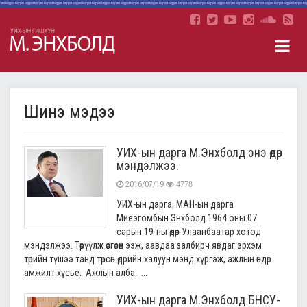
Шинэ мэдээ
УИХ-ын дарга М.Энхболд энэ өдөр
мэндэлжээ.
2016/07/19
4778
УИХ-ын дарга, МАН-ын дарга
Миеэгомбын Энхболд 1964 оны 07
сарын 19-ны өдөр Улаанбаатар хотод
мэндэлжээ. Төрүүлж өсгөсөн ээж, аавдаа залбирч явдаг эрхэм
төрийн түшээ танд төрсөн өдрийн халуун мэнд хүргэж, ажлын өндөр
амжилт хүсье. Ажлын алба. ...
УИХ-ын дарга М.Энхболд БНСУ-