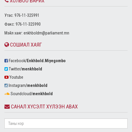
ХОЛБОО БАРИХ
Утас: 976-11-325991
Факс: 976-11-325990
Mэйл хаяг:
enkhboldm@parliament.mn
СОШИАЛ ХАЯГ
Facebook
/Enkhbold.Miyegombo
Twitter
/menkhbold
Youtube
Instagram
/menkhbold
Soundcloud
/menkhbold
САНАЛ ХҮСЭЛТ ХҮЛЭЭН АВАХ