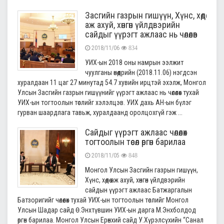
Засгийн газрын гишүүн, Хүнс, хөдөө
аж ахуй, хөнгөн үйлдвэрийн
сайдыг үүрэгт ажлаас нь чөлөөлөв
2018/11/06
834
УИХ-ын 2018 оны намрын ээлжит
чуулганы өнөөдрийн (2018.11.06) нэгдсэн
хуралдаан 11 цаг 27 минутад 54.7 хувийн ирцтэй эхэлж, Монгол
Улсын Засгийн газрын гишүүнийг үүрэгт ажлаас нь чөлөөлөх тухай
УИХ-ын тогтоолын төслийг хэлэлцэв. УИХ дахь АН-ын бүлэг
гурван шаардлага тавьж, хуралдаанд оролцохгүй гэж ...
Сайдыг үүрэгт ажлаас чөлөөлөх
тогтоолын төсөл өргөн барилаа
2018/11/05
848
Монгол Улсын Засгийн газрын гишүүн,
Хүнс, хөдөө аж ахуй, хөнгөн үйлдвэрийн
сайдын үүрэгт ажлаас Батжаргалын
Батзоригийг чөлөөлөх тухай УИХ-ын тогтоолын төслийг Монгол
Улсын Шадар сайд Ө.Энхтүвшин УИХ-ын дарга М.Энхболдод
өргөн барилаа. Монгол Улсын Ерөнхий сайд У.Хүрэлсүхийн “Санал