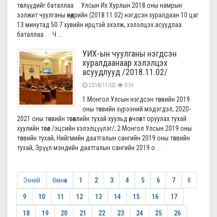
төслүүдийг баталлаа Улсын Их Хурлын 2018 оны намрын
ээлжит чуулганы өнөөдрийн (2018.11.02) нэгдсэн хуралдаан 10 цаг
13 минутад 50.7 хувийн ирцтэй эхэлж, хэлэлцэх асуудлаа
баталлаа. Ч ...
УИХ-ын чуулганы нэгдсэн
хуралдаанаар хэлэлцэх
асуудлууд /2018.11.02/
2018/11/02
839
1.Монгол Улсын нэгдсэн төсвийн 2019
оны төсвийн хүрээний мэдэгдэл, 2020-
2021 оны төсвийн төсөөллийн тухай хуульд өөрчлөлт оруулах тухай
хуулийн төсөл /эцсийн хэлэлцүүлэг/; 2.Монгол Улсын 2019 оны
төсвийн тухай, Нийгмийн даатгалын сангийн 2019 оны төсвийн
тухай, Эрүүл мэндийн даатгалын сангийн 2019 о ...
Эхний
Өмнөх
1
2
3
4
5
6
7
8
9
10
11
12
13
14
15
16
17
18
19
20
21
22
23
24
25
26