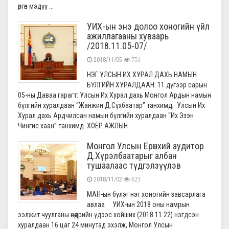
өргөн мэдүү ...
УИХ-ын энэ долоо хоногийн үйл
ажиллагааны хуваарь
/2018.11.05-07/
2018/11/05
751
НЭГ.УЛСЫН ИХ ХУРАЛ ДАХЬ НАМЫН
БҮЛГИЙН ХУРАЛДААН: 11 дүгээр сарын
05-ны Даваа гарагт: Улсын Их Хурал дахь Монгол Ардын намын
бүлгийн хуралдаан “Жанжин Д.Сүхбаатар” танхимд; Улсын Их
Хурал дахь Ардчилсан намын бүлгийн хуралдаан “Их Эзэн
Чингис хаан” танхимд. ХОЁР.АЖЛЫН ...
Монгол Улсын Ерөнхий аудитор
Д.Хүрэлбаатарыг албан
тушаалаас түдгэлзүүлэв
2018/11/02
621
МАН-ын бүлэг нэг хоногийн завсарлага
авлаа УИХ-ын 2018 оны намрын
ээлжит чуулганы өнөөдрийн үдээс хойших (2018.11.22) нэгдсэн
хуралдаан 16 цаг 24 минутад эхэлж, Монгол Улсын