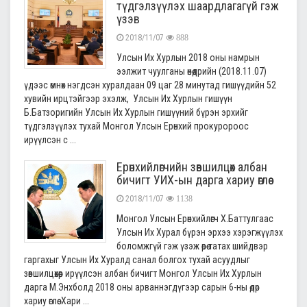
түдгэлзүүлэх шаардлагагүй гэж
үзэв
2018/11/07
888
Улсын Их Хурлын 2018 оны намрын
ээлжит чуулганы өнөөдрийн (2018.11.07)
үдээс өмнөх нэгдсэн хуралдаан 09 цаг 28 минутад гишүүдийн 52
хувийн ирцтэйгээр эхэлж, Улсын Их Хурлын гишүүн
Б.Батзоригийн Улсын Их Хурлын гишүүний бүрэн эрхийг
түдгэлзүүлэх тухай Монгол Улсын Ерөнхий прокуророос
ирүүлсэн с ...
Ерөнхийлөгчийн зөвшилцөх албан
бичигт УИХ-ын дарга хариу өглөө
2018/11/07
1138
Монгол Улсын Ерөнхийлөгч Х.Баттулгаас
Улсын Их Хурал бүрэн эрхээ хэрэгжүүлэх
боломжгүй гэж үзэж өөрөө татах шийдвэр
гаргахыг Улсын Их Хуралд санал болгох тухай асуудлыг
зөвшилцөхөөр ирүүлсэн албан бичигт Монгол Улсын Их Хурлын
дарга М.Энхболд 2018 оны арваннэгдүгээр сарын 6-ны өдөр
хариу өглөө. Хари ...