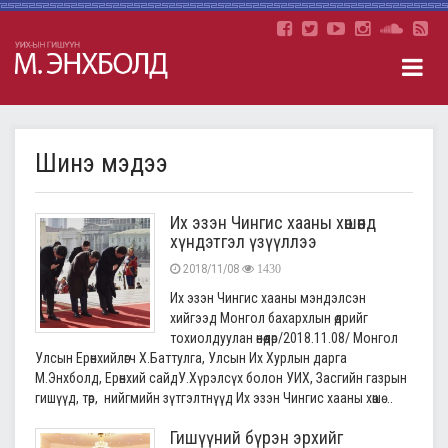
Шинэ мэдээ
Их эзэн Чингис хааны хөшөөнд
хүндэтгэл үзүүллээ
2018/11/08
1430
Их эзэн Чингис хааны мэндэлсэн
хийгээд Монгол бахархлын өдрийг
тохиолдуулан өнөөдөр/2018.11.08/ Монгол
Улсын Ерөнхийлөгч Х.Баттулга, Улсын Их Хурлын дарга
М.Энхболд, Ерөнхий сайдУ.Хүрэлсүх болон УИХ, Засгийн газрын
гишүүд, төр, нийгмийн зүтгэлтнүүд Их эзэн Чингис хааны хөшө ...
Гишүүний бүрэн эрхийг