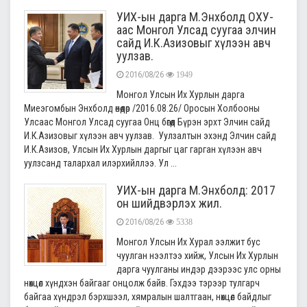
УИХ-ын дарга М.Энхболд ОХУ-
аас Монгол Улсад суугаа элчин
сайд И.К.Азизовыг хүлээн авч
уулзав.
2016/08/26
1949
Монгол Улсын Их Хурлын дарга
Миеэгомбын Энхболд өнөөдөр /2016.08.26/ Оросын Холбооны
Улсаас Монгол Улсад суугаа Онц бөгөөд Бүрэн эрхт Элчин сайд
И.К.Азизовыг хүлээн авч уулзав. Уулзалтын эхэнд Элчин сайд
И.К.Азизов, Улсын Их Хурлын даргыг цаг гарган хүлээн авч
уулзсанд талархал илэрхийллээ. Ул ...
УИХ-ын дарга М.Энхболд: 2017
он шийдвэрлэх жил.
2016/08/26
5338
Монгол Улсын Их Хурал ээлжит бус
чуулган нээлтээ хийж, Улсын Их Хурлын
дарга чуулганы индэр дээрээс улс орны
нөхцөл хүндхэн байгааг онцолж байв. Гэхдээ тэрээр тулгарч
байгаа хүндрэл бэрхшээл, хямралын шалтгаан, нөхцөл байдлыг