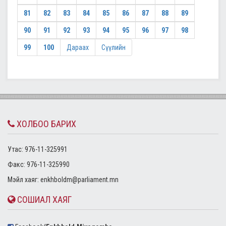
81
82
83
84
85
86
87
88
89
90
91
92
93
94
95
96
97
98
99
100
Дараах
Сүүлийн
ХОЛБОО БАРИХ
Утас: 976-11-325991
Факс: 976-11-325990
Mэйл хаяг:
enkhboldm@parliament.mn
СОШИАЛ ХАЯГ