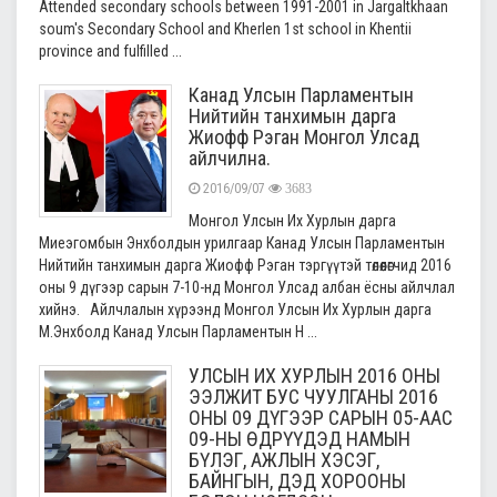
Attended secondary schools between 1991-2001 in Jargaltkhaan
soum's Secondary School and Kherlen 1st school in Khentii
province and fulfilled ...
Канад Улсын Парламентын
Нийтийн танхимын дарга
Жиофф Рэган Монгол Улсад
айлчилна.
2016/09/07
3683
Монгол Улсын Их Хурлын дарга
Миеэгомбын Энхболдын урилгаар Канад Улсын Парламентын
Нийтийн танхимын дарга Жиофф Рэган тэргүүтэй төлөөлөгчид 2016
оны 9 дүгээр сарын 7-10-нд Монгол Улсад албан ёсны айлчлал
хийнэ. Айлчлалын хүрээнд Монгол Улсын Их Хурлын дарга
М.Энхболд Канад Улсын Парламентын Н ...
УЛСЫН ИХ ХУРЛЫН 2016 ОНЫ
ЭЭЛЖИТ БУС ЧУУЛГАНЫ 2016
ОНЫ 09 ДҮГЭЭР САРЫН 05-ААС
09-НЫ ӨДРҮҮДЭД НАМЫН
БҮЛЭГ, АЖЛЫН ХЭСЭГ,
БАЙНГЫН, ДЭД ХОРООНЫ