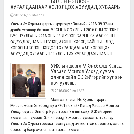
БОЛОН НЭГДСЭН
ХУРАЛДААНААР ХЭЛЭЛЦЭХ АСУУДАЛ, ХУВААРЬ
2016/09/05
4770
Улсын Их Хурлын даргын дэргэдэх Зөвлөлийн 2016.09.02-ны
өдрийн хурлаар батлав. УЛСЫН ИХ ХУРЛЫН 2016 ОНЫ ЭЭЛЖИТ
БУС ЧУУЛГАНЫ 2016 ОНЫ 09 ДҮГЭЭР САРЫН 05-ААС 09-НЫ
ӨДРҮҮДЭД НАМЫН БҮЛЭГ, АЖЛЫН ХЭСЭГ, БАЙНГЫН, ДЭД
ХОРООНЫ БОЛОН НЭГДСЭН ХУРАЛДААНААР ХЭЛЭЛЦЭХ
АСУУДАЛ, ХУВААРЬ НЭГ.УЛСЫН ИХ ХУРАЛ ДАХЬ НАМЫН ...
УИХ-ын дарга М.Энхболд Канад
Улсаас Монгол Улсад суугаа
элчин сайд Э.Жэйгэрийг хүлээн
авч уулзав.
2016/08/29
1687
Монгол Улсын Их Хурлын дарга
Миеэгомбын Энхболд өнөөдөр /2016.08.29/ Канад Улсаас Монгол
Улсад суугаа Онц бөгөөд Бүрэн эрхт Элчин сайд Э.Жэйгэрийг
хүлээн авч уулзав. Элчин сайд Э.Жэйгэр уулзалтын эхэнд,
Улсын Их Хурлын ээлжит сонгуульд амжилттай оролцон, олонх
болсонд баяр хүргэн, цаг гарган хүлээн ...