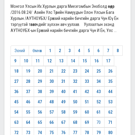
Монгол Улсын Их Хурлын дарга Миеэгомбын Энхболд өнөөдөр
/2016.08.24/ Азийн Улс Төрийн Намуудын Олон Улсын Бага
Хурлын /АУТНОУБХ/ Ерөнхий нарийн бичгийн дарга Чун Юү Ён
тэргүүтэй төлөөлөгчдийг хүлээн авч уулзав. Уулзалтын эхэнд
АУТНОУБХ-ын Ерөнхий нарийн бичгийн дарга Чүн И Ён, Улс ...
Эхний
Өмнөх
1
2
3
4
5
6
7
8
9
10
11
12
13
14
15
16
17
18
19
20
21
22
23
24
25
26
27
28
29
30
31
32
33
34
35
36
37
38
39
40
41
42
43
44
45
46
47
48
49
50
51
52
53
54
55
56
57
58
59
60
61
62
63
64
65
66
67
68
69
70
71
72
73
74
75
76
77
78
79
80