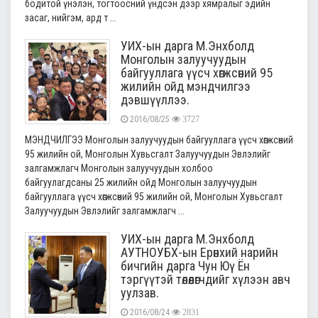
бодитой үнэлэн, тогтоосний үндсэн дээр хямралыг эдийн
засаг, нийгэм, ард т ...
УИХ-ын дарга М.Энхболд
Монголын залуучуудын
байгууллага үүсч хөгжсөний 95
жилийн ойд мэндчилгээ
дэвшүүллээ.
2016/08/25
3727
МЭНДЧИЛГЭЭ Монголын залуучуудын байгууллага үүсч хөгжсөний
95 жилийн ой, Монголын Хувьсгалт Залуучуудын Эвлэлийг
залгамжлагч Монголын залуучуудын холбоо
байгуулагдсаны 25 жилийн ойд Монголын залуучуудын
байгууллага үүсч хөгжсөний 95 жилийн ой, Монголын Хувьсгалт
Залуучуудын Эвлэлийг залгамжлагч ...
УИХ-ын дарга М.Энхболд
АУТНОУБХ-ын Ерөнхий нарийн
бичгийн дарга Чун Юү Ён
тэргүүтэй төлөөлөгчдийг хүлээн авч
уулзав.
2016/08/24
2831