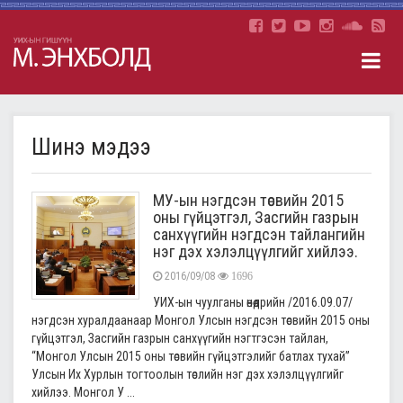
Шинэ мэдээ
МУ-ын нэгдсэн төсвийн 2015
оны гүйцэтгэл, Засгийн газрын
санхүүгийн нэгдсэн тайлангийн
нэг дэх хэлэлцүүлгийг хийлээ.
2016/09/08
1696
УИХ-ын чуулганы өнөөдрийн /2016.09.07/
нэгдсэн хуралдаанаар Монгол Улсын нэгдсэн төсвийн 2015 оны
гүйцэтгэл, Засгийн газрын санхүүгийн нэгтгэсэн тайлан,
“Монгол Улсын 2015 оны төсвийн гүйцэтгэлийг батлах тухай”
Улсын Их Хурлын тогтоолын төслийн нэг дэх хэлэлцүүлгийг
хийлээ. Монгол У ...