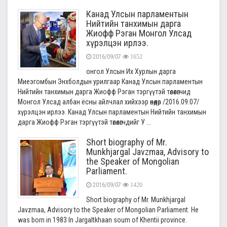
Канад Улсын парламентын
Нийтийн танхимын дарга
Жиофф Рэган Монгол Улсад
хүрэлцэн ирлээ.
2016/09/07
1652
онгол Улсын Их Хурлын дарга
Миеэгомбын Энхболдын урилгаар Канад Улсын парламентын
Нийтийн танхимын дарга Жиофф Рэган тэргүүтэй төлөөлөгчид
Монгол Улсад албан ёсны айлчлал хийхээр өнөөдөр /2016.09.07/
хүрэлцэн ирлээ. Канад Улсын парламентын Нийтийн танхимын
дарга Жиофф Рэган тэргүүтэй төлөөлөгчдийг У ...
Short biography of Mr.
Munkhjargal Javzmaa, Advisory to
the Speaker of Mongolian
Parliament.
2016/09/07
1420
Short biography of Mr. Munkhjargal
Javzmaa, Advisory to the Speaker of Mongolian Parliament. He
was born in 1983 In Jargaltkhaan soum of Khentii province.