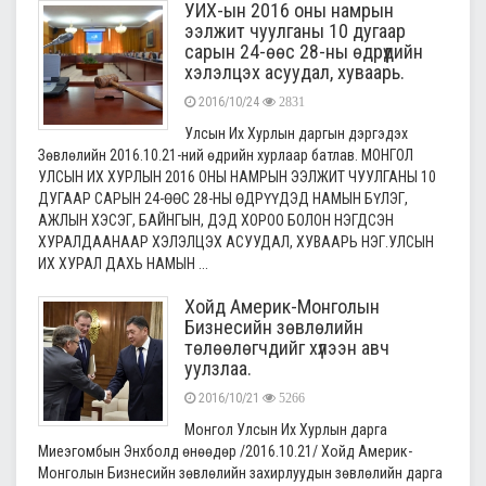
УИХ-ын 2016 оны намрын
ээлжит чуулганы 10 дугаар
сарын 24-өөс 28-ны өдрүүдийн
хэлэлцэх асуудал, хуваарь.
2016/10/24
2831
Улсын Их Хурлын даргын дэргэдэх
Зөвлөлийн 2016.10.21-ний өдрийн хурлаар батлав. МОНГОЛ
УЛСЫН ИХ ХУРЛЫН 2016 ОНЫ НАМРЫН ЭЭЛЖИТ ЧУУЛГАНЫ 10
ДУГААР САРЫН 24-ӨӨС 28-НЫ ӨДРҮҮДЭД НАМЫН БҮЛЭГ,
АЖЛЫН ХЭСЭГ, БАЙНГЫН, ДЭД ХОРОО БОЛОН НЭГДСЭН
ХУРАЛДААНААР ХЭЛЭЛЦЭХ АСУУДАЛ, ХУВААРЬ НЭГ.УЛСЫН
ИХ ХУРАЛ ДАХЬ НАМЫН ...
Хойд Америк-Монголын
Бизнесийн зөвлөлийн
төлөөлөгчдийг хүлээн авч
уулзлаа.
2016/10/21
5266
Монгол Улсын Их Хурлын дарга
Миеэгомбын Энхболд өнөөдөр /2016.10.21/ Хойд Америк-
Монголын Бизнесийн зөвлөлийн захирлуудын зөвлөлийн дарга