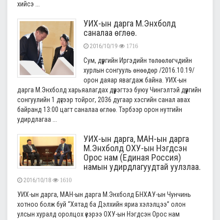
хийсэ ...
УИХ-ын дарга М.Энхболд
саналаа өглөө.
2016/10/19
1716
Сум, дүүргийн Иргэдийн төлөөлөгчдийн
хурлын сонгууль өнөөдөр /2016.10.19/
орон даяар явагдаж байна. УИХ-ын
дарга М.Энхболд харьяалагдах дүүрэгтээ буюу Чингэлтэй дүүргийн
сонгуулийн 1 дүгээр тойрог, 2036 дугаар хэсгийн санал авах
байранд 13:00 цагт саналаа өглөө. Тэрбээр орон нутгийн
удирдлагаа ...
УИХ-ын дарга, МАН-ын дарга
М.Энхболд ОХУ-ын Нэгдсэн
Орос нам (Единая Россия)
намын удирдлагуудтай уулзлаа.
2016/10/18
1610
УИХ-ын дарга, МАН-ын дарга М.Энхболд БНХАУ-ын Чунчинь
хотноо болж буй “Хятад ба Дэлхийн яриа хэлэлцээ” олон
улсын хуралд оролцох үеэрээ ОХУ-ын Нэгдсэн Орос нам