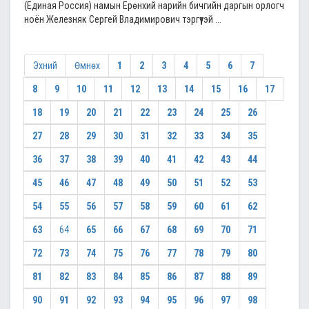
(Единая Россия) намын Ерөнхий нарийн бичгийн даргын орлогч
ноён Железняк Сергей Владимирович тэргүүтэй ...
Эхний
Өмнөх
1
2
3
4
5
6
7
8
9
10
11
12
13
14
15
16
17
18
19
20
21
22
23
24
25
26
27
28
29
30
31
32
33
34
35
36
37
38
39
40
41
42
43
44
45
46
47
48
49
50
51
52
53
54
55
56
57
58
59
60
61
62
63
64
65
66
67
68
69
70
71
72
73
74
75
76
77
78
79
80
81
82
83
84
85
86
87
88
89
90
91
92
93
94
95
96
97
98