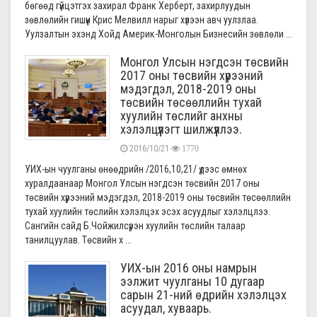
бөгөөд гүйцэтгэх захирал Франк Херберт, захирлуудын
зөвлөлийн гишүүн Крис Мелвилл нарыг хүлээн авч уулзлаа.
Уулзалтын эхэнд Хойд Америк-Монголын Бизнесийн зөвлөли ...
Монгол Улсын нэгдсэн төсвийн
2017 оны төсвийн хүрээний
мэдэгдэл, 2018-2019 оны
төсвийн төсөөллийн тухай
хуулийн төслийг анхны
хэлэлцүүлэгт шилжүүллээ.
2016/10/21
1770
УИХ-ын чуулганы өнөөдрийн /2016,10,21/ үдээс өмнөх
хуралдаанаар Монгол Улсын нэгдсэн төсвийн 2017 оны
төсвийн хүрээний мэдэгдэл, 2018-2019 оны төсвийн төсөөллийн
тухай хуулийн төслийн хэлэлцэх эсэх асуудлыг хэлэлцлээ.
Сангийн сайд Б.Чойжилсүрэн хуулийн төслийн талаар
танилцуулав. Төсвийн х ...
УИХ-ын 2016 оны намрын
ээлжит чуулганы 10 дугаар
сарын 21-ний өдрийн хэлэлцэх
асуудал, хуваарь.