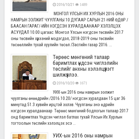
2016/10/21
1489
МОНГОЛ УЛСЫН ИХ ХУРЛЫН 2016 ОНЫ
НАМРЫН ЭЭЛЖИТ ЧУУЛГАНЫ 10 ДУГААР САРЫН 21-НИЙ ӨДӨР /
БААСАН ГАРАГ/-ИЙН НЭГДСЭН ХУРАЛДААНААР ХЭЛЭЛЦЭХ
АСУУДАЛ 10.00 цагаас: Монгол Улсын нэгдсэн төсвийн 2017
оны төсвийн хүрээний мэдэгдэл, 2018-2019 оны төсвийн
төсөөллийн тухай хуулийн төсөл /Засгийн газар 2016. ...
Төрөөс мөнгөний талаар
баримтлах үндсэн чиглэлийн
төслийг анхны хэлэлцүүлэгт
шилжүүллээ.
2016/10/20
1671
УИХ-ын 2016 оны намрын ээлжит
чуулганы өнөөдрийн /2016.10.20/ нэгдсэн хуралдаан 15 цаг 36
минутад 51.3 хувийн ирцтэй эхлэв. Чуулганы энэ өдрийн
нэгдсэн хуралдаанаар Төрөөс мөнгөний бодлогын талаар 2017
онд баримтлах Үндсэн чиглэл батлах тухай Улсын Их Хурлын
тогтоолын төслийн хэлэлцэх эсэ ...
УИХ-ын 2016 оны намрын