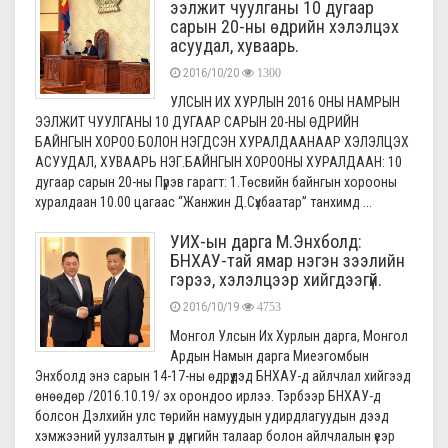
ээлжит чуулганы 10 дугаар
сарын 20-ны өдрийн хэлэлцэх
асуудал, хуваарь.
2016/10/20
1300
УЛСЫН ИХ ХУРЛЫН 2016 ОНЫ НАМРЫН
ЭЭЛЖИТ ЧУУЛГАНЫ 10 ДУГААР САРЫН 20-НЫ ӨДРИЙН
БАЙНГЫН ХОРОО БОЛОН НЭГДСЭН ХУРАЛДААНААР ХЭЛЭЛЦЭХ
АСУУДАЛ, ХУВААРЬ НЭГ.БАЙНГЫН ХОРООНЫ ХУРАЛДААН: 10
дугаар сарын 20-ны Пүрэв гарагт: 1.Төсвийн байнгын хорооны
хуралдаан 10.00 цагаас “Жанжин Д.Сүхбаатар” танхимд ...
УИХ-ын дарга М.Энхболд:
БНХАУ-тай ямар нэгэн зээлийн
гэрээ, хэлэлцээр хийгдээгүй.
2016/10/19
4753
Монгол Улсын Их Хурлын дарга, Монгол
Ардын Намын дарга Миеэгомбын
Энхболд энэ сарын 14-17-ны өдрүүдэд БНХАУ-д айлчлал хийгээд
өнөөдөр /2016.10.19/ эх орондоо ирлээ. Тэрбээр БНХАУ-д
болсон Дэлхийн улс төрийн намуудын удирдлагуудын дээд
хэмжээний уулзалтын үр дүнгийн талаар болон айлчлалын үеэр