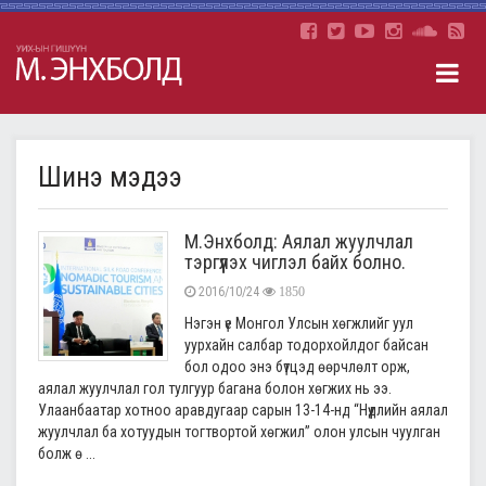
Шинэ мэдээ
М.Энхболд: Аялал жуулчлал
тэргүүлэх чиглэл байх болно.
2016/10/24
1850
Нэгэн үе Монгол Улсын хөгжлийг уул
уурхайн салбар тодорхойлдог байсан
бол одоо энэ бүтцэд өөрчлөлт орж,
аялал жуулчлал гол тулгуур багана болон хөгжих нь ээ.
Улаанбаатар хотноо аравдугаар сарын 13-14-нд “Нүүдлийн аялал
жуулчлал ба хотуудын тогтвортой хөгжил” олон улсын чуулган
болж ө ...