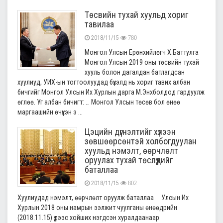
Төсвийн тухай хуульд хориг
тавилаа
2018/11/15
780
Монгол Улсын Ерөнхийлөгч Х.Баттулга
Монгол Улсын 2019 оны төсвийн тухай
хууль болон дагалдан батлагдсан
хуулиуд, УИХ-ын тогтоолуудад бүхэлд нь хориг тавих албан
бичгийг Монгол Улсын Их Хурлын дарга М.Энхболдод гардуулж
өглөө. Уг албан бичигт: … Монгол Улсын төсөв бол өнөө
маргаашийн өчүүхэн э ...
Цэцийн дүгнэлтийг хүлээн
зөвшөөрсөнтэй холбогдуулан
хуульд нэмэлт, өөрчлөлт
оруулах тухай төслүүдийг
баталлаа
2018/11/15
802
Хуулиудад нэмэлт, өөрчлөлт оруулж баталлаа Улсын Их
Хурлын 2018 оны намрын ээлжит чуулганы өнөөдрийн
(2018.11.15) үдээс хойших нэгдсэн хуралдаанаар