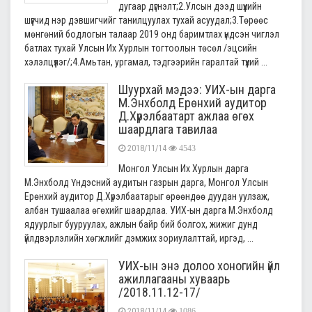
дугаар дүгнэлт;2.Улсын дээд шүүхийн
шүүгчид нэр дэвшигчийг танилцуулах тухай асуудал;3.Төрөөс
мөнгөний бодлогын талаар 2019 онд баримтлах үндсэн чиглэл
батлах тухай Улсын Их Хурлын тогтоолын төсөл /эцсийн
хэлэлцүүлэг/;4.Амьтан, ургамал, тэдгээрийн гаралтай түүхий ...
Шуурхай мэдээ: УИХ-ын дарга
М.Энхболд Ерөнхий аудитор
Д.Хүрэлбаатарт ажлаа өгөх
шаардлага тавилаа
2018/11/14
4543
Монгол Улсын Их Хурлын дарга
М.Энхболд Үндэсний аудитын газрын дарга, Монгол Улсын
Ерөнхий аудитор Д.Хүрэлбаатарыг өрөөндөө дуудан уулзаж,
албан тушаалаа өгөхийг шаардлаа. УИХ-ын дарга М.Энхболд
ядуурлыг бууруулах, ажлын байр бий болгох, жижиг дунд
үйлдвэрлэлийн хөгжлийг дэмжих зориулалттай, иргэд, ...
УИХ-ын энэ долоо хоногийн үйл
ажиллагааны хуваарь
/2018.11.12-17/
2018/11/14
1086