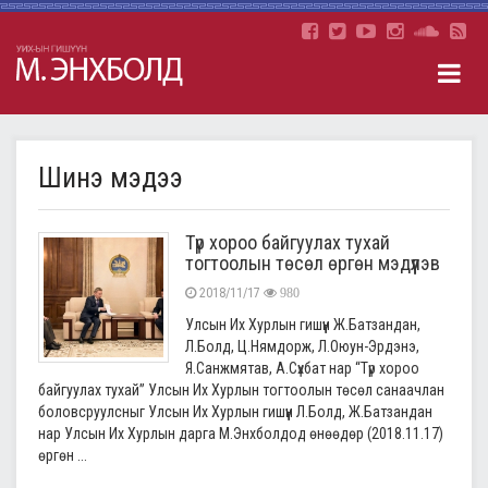
Шинэ мэдээ
Түр хороо байгуулах тухай
тогтоолын төсөл өргөн мэдүүлэв
2018/11/17
980
Улсын Их Хурлын гишүүн Ж.Батзандан,
Л.Болд, Ц.Нямдорж, Л.Оюун-Эрдэнэ,
Я.Санжмятав, А.Сүхбат нар “Түр хороо
байгуулах тухай” Улсын Их Хурлын тогтоолын төсөл санаачлан
боловсруулсныг Улсын Их Хурлын гишүүн Л.Болд, Ж.Батзандан
нар Улсын Их Хурлын дарга М.Энхболдод өнөөдөр (2018.11.17)
өргөн ...