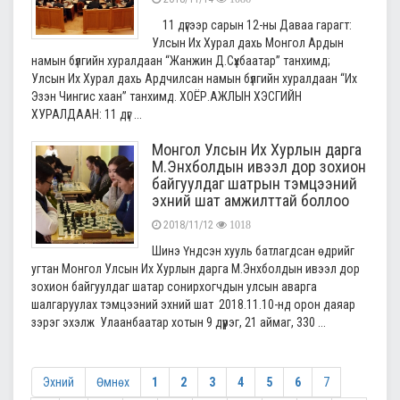
11 дүгээр сарын 12-ны Даваа гарагт:
Улсын Их Хурал дахь Монгол Ардын
намын бүлгийн хуралдаан “Жанжин Д.Сүхбаатар” танхимд;
Улсын Их Хурал дахь Ардчилсан намын бүлгийн хуралдаан “Их
Эзэн Чингис хаан” танхимд. ХОЁР.АЖЛЫН ХЭСГИЙН
ХУРАЛДААН: 11 дүг ...
Монгол Улсын Их Хурлын дарга
М.Энхболдын ивээл дор зохион
байгуулдаг шатрын тэмцээний
эхний шат амжилттай боллоо
2018/11/12
1018
Шинэ Үндсэн хууль батлагдсан өдрийг
угтан Монгол Улсын Их Хурлын дарга М.Энхболдын ивээл дор
зохион байгуулдаг шатар сонирхогчдын улсын аварга
шалгаруулах тэмцээний эхний шат 2018.11.10-нд орон даяар
зэрэг эхэлж Улаанбаатар хотын 9 дүүрэг, 21 аймаг, 330 ...
Эхний
Өмнөх
1
2
3
4
5
6
7