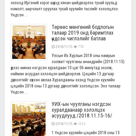
эхлээд Иргэний хэрэг шүүхэд хянан шийдвэрлэх тухай хуульд
нэмэлт, өөрчлөлт оруулах тухай хуулийн төслийг хэлэлцлээ.
Үндсэн ...
Төрөөс мөнгөний бодлогын
талаар 2019 онд баримтлах
үндсэн чиглэлийг батлав
2018/11/15
778
Улсын Их Хурлын 2018 оны намрын
ээлжит чуулганы өнөөдрийн (2018.11.15)
үдээс өмнөх нэгдсэн хуралдаан 10 цаг 06 минутад эхэлж,
найман асуудал хэлэлцэн шийдвэрлэв. Цэцийн 13 дугаар
дүгнэлтийг хүлээн авлаа Хуралдааны эхэнд Үндсэн хуулийн
цэцийн 2018 оны 13 дугаар дүгнэлтийг хэлэлцсэн. Энэ талаар
Үндсэн ...
УИХ-ын чуулганы нэгдсэн
хуралдаанаар хэлэлцэх
асуудлууд /2018.11.15-16/
2018/11/15
1113
1.Үндсэн хуулийн цэцийн 2018 оны 13