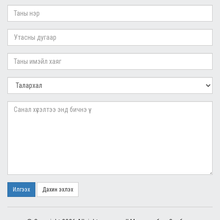
Илгээх
Дахин эхлэх