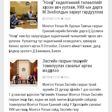
“Нэхүүл” хөдөлгөөний төлөөллийг
хүлээн авч уулзаж, УИХ-ын дарга
М.Энхболдын хариуг гардууллаа
2018/11/15
1029
Монгол Улсын Их Хурлын Тамгын газрын
Ерөнхий нарийн бичгийн дарга Ц.Цолмон
“Нэхүүл” нам бус залуучуудын хөдөлгөөний төлөөллийг хүлээн авч
уулзлаа. Уулзалтад тус хөдөлгөөний зохицуулагч, хувиараа
бизнес эрхлэгч иргэн Л.Отгонбат, Сэлэнгэ аймагт жижиг, дунд
үйлдвэр эрхлэгч Д.Баянмөнх, Баяла ...
Засгийн газрын гишүүнийг
томилуулах саналыг өргөн
мэдүүллээ
2018/11/15
813
Монгол Улсын Засгийн газрын тухай
хуулийн 23 дугаар зүйлийн 1 дэх хэсгийн
1-д заасныг үндэслэн Чүлтэмийн Улааныг Монгол Улсын Засгийн
газрын гишүүн-Хүнс, хөдөө аж ахуй, хөнгөн үйлдвэрийн сайдаар
томилуулах Монгол Улсын Ерөнхий сайд У.Хүрэлсүхийн саналыг
УИХ-ын гишүүн, Монгол Улсын сайд, Засгийн газр ...