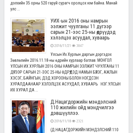
дэлхийн 35 орны 520 гаруй сурагч оролцох юм байна. Манай
улс ...
УИХ-ын 2016 оны намрын
ээлжит чуулганы 11 дүгээр
сарын 21-ээс 25-ны өдрүүдэд
хэлэлцэх асуудал, хуваарь
2016/11/21
3847
Улсын Их Хурлын даргын дэргэдэх
Зөвлөлийн 2016.11.18-ны өдрийн хурлаар батлав. МОНГОЛ
УЛСЫН ИХ ХУРЛЫН 2016 ОНЫ НАМРЫН ЭЭЛЖИТ ЧУУЛГАНЫ 11
ДҮГЭЭР САРЫН 21-ЭЭС 25-НЫ ӨДРҮҮДЭД НАМЫН БҮЛЭГ, АЖЛЫН
ХЭСЭГ, БАЙНГЫН, ДЭД ХОРООНЫ БОЛОН НЭГДСЭН
ХУРАЛДААНААР ХЭЛЭЛЦЭХ АСУУДАЛ, ХУВААРЬ НЭГ.УЛСЫН
ИХ ХУРАЛ ДА ...
Д.Нацагдоржийн мэндэлсний
110 жилийн ойд мэндчилгээ
дэвшүүллээ.
2016/11/18
2321
(Д.НАЦАГДОРЖИЙН МЭНДЭЛСНИЙ 110