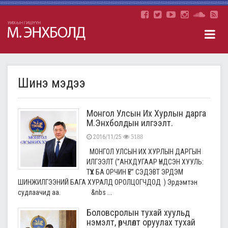
Шинэ мэдээ
Монгол Улсын Их Хурлын дарга
М.Энхболдын илгээлт.
2016/11/25
5188
МОНГОЛ УЛСЫН ИХ ХУРЛЫН ДАРГЫН
ИЛГЭЭЛТ (“АНХДУГААР ҮНДСЭН ХУУЛЬ:
ТҮҮХ БА ОРЧИН ҮЕ” СЭДЭВТ ЭРДЭМ
ШИНЖИЛГЭЭНИЙ БАГА ХУРАЛД ОРОЛЦОГЧДОД ) Эрдэмтэн
судлаачид аа. &nbs ...
Боловсролын тухай хуульд
нэмэлт, өөрчлөлт оруулах тухай