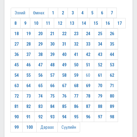
Эхний
Өмнөх
1
2
3
4
5
6
7
8
9
10
11
12
13
14
15
16
17
18
19
20
21
22
23
24
25
26
27
28
29
30
31
32
33
34
35
36
37
38
39
40
41
42
43
44
45
46
47
48
49
50
51
52
53
54
55
56
57
58
59
60
61
62
63
64
65
66
67
68
69
70
71
72
73
74
75
76
77
78
79
80
81
82
83
84
85
86
87
88
89
90
91
92
93
94
95
96
97
98
99
100
Дараах
Сүүлийн