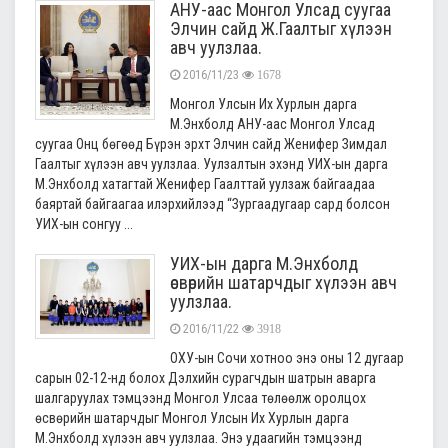
АНУ-аас Монгол Улсад суугаа
Элчин сайд Ж.Гаалтыг хүлээн
авч уулзлаа.
2016/11/23
1678
Монгол Улсын Их Хурлын дарга
М.Энхболд АНУ-аас Монгол Улсад
суугаа Онц бөгөөд Бүрэн эрхт Элчин сайд Женифер Зимдал
Гаалтыг хүлээн авч уулзлаа. Уулзалтын эхэнд УИХ-ын дарга
М.Энхболд хатагтай Женифер Гаалттай уулзаж байгаадаа
баяртай байгаагаа илэрхийлээд “Зургаадугаар сард болсон
УИХ-ын сонгуу ...
УИХ-ын дарга М.Энхболд
өсвөрийн шатарчдыг хүлээн авч
уулзлаа.
2016/11/22
3918
ОХУ-ын Сочи хотноо энэ оны 12 дугаар
сарын 02-12-нд болох Дэлхийн сурагчдын шатрын аварга
шалгаруулах тэмцээнд Монгол Улсаа төлөөлж оролцох
өсвөрийн шатарчдыг Монгол Улсын Их Хурлын дарга
М.Энхболд хүлээн авч уулзлаа. Энэ удаагийн тэмцээнд