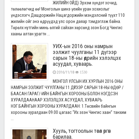
ЖИЛИЙН ОЙД) Эрхэм хүндэт зочид,
төлөөлөгчид өө! Монголын шинэ үеийн уран зохиолыг
үндэслэгч Дашдоржийн Нацагдоржийн мэндэлсний түүхт 110
жилийн ойг энэ өдрүүдэд улс орон даяар тэмдэглэж байна.
Төрөлх нутгийн минь өлгий сайхан хөрсөнд эзэн Богд Чингис
хааны алтан урагтн ...
УИХ-ын 2016 оны намрын
ээлжит чуулганы 11 дүгээр
сарын 18-ны өдрийн хэлэлцэх
асуудал, хуваарь.
2016/11/18
1530
МОНГОЛ УЛСЫН ИХ ХУРЛЫН 2016 ОНЫ
НАМРЫН ЭЭЛЖИТ ЧУУЛГАНЫ 11 ДҮГЭЭР САРЫН 18-НЫ ӨДӨР /
БААСАН ГАРАГ/-ИЙН БАЙНГЫН ХОРООНЫ БОЛОН НЭГДСЭН
ХУРАЛДААНААР ХЭЛЭЛЦЭХ АСУУДАЛ, ХУВААРЬ
НЭГ.БАЙНГЫН ХОРООНЫ ХУРАЛДААН: 1.Төсвийн байнгын
хорооны хуралдаан 09.00 цагаас “Их эзэн Чингис хаан” танхим
...
Хууль, тогтоолын төсөл өргөн
барилаа.