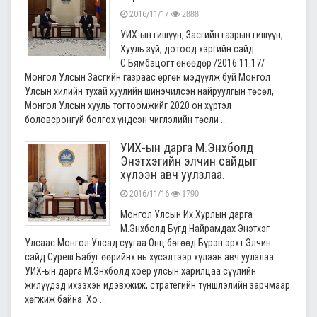
2016/11/17
2888
УИХ-ын гишүүн, Засгийн газрын гишүүн,
Хууль зүй, дотоод хэргийн сайд
С.Бямбацогт өнөөдөр /2016.11.17/
Монгол Улсын Засгийн газраас өргөн мэдүүлж буй Монгол
Улсын хилийн тухай хуулийн шинэчилсэн найруулгын төсөл,
Монгол Улсын хууль тогтоомжийг 2020 он хүртэл
боловсронгуй болгох үндсэн чиглэлийн төсли ...
УИХ-ын дарга М.Энхболд
Энэтхэгийн элчин сайдыг
хүлээн авч уулзлаа.
2016/11/16
1790
Монгол Улсын Их Хурлын дарга
М.Энхболд Бүгд Найрамдах Энэтхэг
Улсаас Монгол Улсад суугаа Онц бөгөөд Бүрэн эрхт Элчин
сайд Суреш Бабуг өөрийнх нь хүсэлтээр хүлээн авч уулзлаа.
УИХ-ын дарга М.Энхболд хоёр улсын харилцаа сүүлийн
жилүүдэд ихээхэн идэвхжиж, стратегийн түншлэлийн зарчмаар
хөгжиж байна. Хо ...