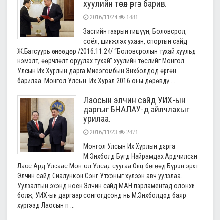
хуулийн төсөл өргөн барив.
2016/11/24
1481
Засгийн газрын гишүүн, Боловсрол,
соёл, шинжлэх ухаан, спортын сайд
Ж.Батсуурь өнөөдөр /2016.11.24/ “Боловсролын тухай хуульд
нэмэлт, өөрчлөлт оруулах тухай” хуулийн төслийг Монгол
Улсын Их Хурлын дарга Миеэгомбын Энхболдод өргөн
барилаа. Монгол Улсын Их Хурал 2016 оны дөрөвдү ...
Лаосын элчин сайд УИХ-ын
даргыг БНАЛАУ-д айлчлахыг
урилаа.
2016/11/23
2471
Монгол Улсын Их Хурлын дарга
М.Энхболд Бүгд Найрамдах Ардчилсан
Лаос Ард Улсаас Монгол Улсад суугаа Онц бөгөөд Бүрэн эрхт
Элчин сайд Сиалункон Сэнг Утхоныг хүлээн авч уулзлаа.
Уулзалтын эхэнд ноён Элчин сайд МАН парламентад олонхи
болж, УИХ-ын даргаар сонгогдсонд нь М.Энхболдод баяр
хүргээд Лаосын п ...