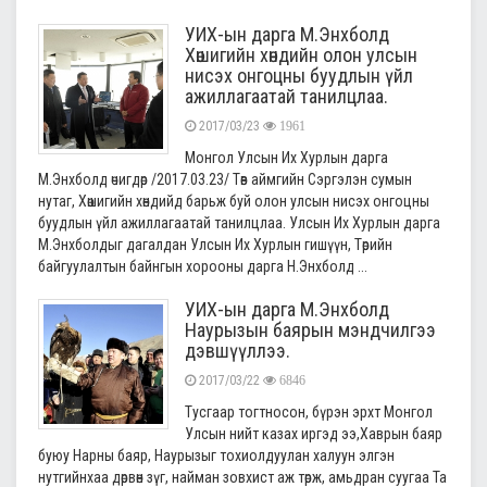
УИХ-ын дарга М.Энхболд
Хөшигийн хөндийн олон улсын
нисэх онгоцны буудлын үйл
ажиллагаатай танилцлаа.
2017/03/23
1961
Монгол Улсын Их Хурлын дарга
М.Энхболд өчигдөр /2017.03.23/ Төв аймгийн Сэргэлэн сумын
нутаг, Хөшигийн хөндийд барьж буй олон улсын нисэх онгоцны
буудлын үйл ажиллагаатай танилцлаа. Улсын Их Хурлын дарга
М.Энхболдыг дагалдан Улсын Их Хурлын гишүүн, Төрийн
байгуулалтын байнгын хорооны дарга Н.Энхболд ...
УИХ-ын дарга М.Энхболд
Наурызын баярын мэндчилгээ
дэвшүүллээ.
2017/03/22
6846
Тусгаар тогтносон, бүрэн эрхт Монгол
Улсын нийт казах иргэд ээ,Хаврын баяр
буюу Нарны баяр, Наурызыг тохиолдуулан халуун элгэн
нутгийнхаа дөрвөн зүг, найман зовхист аж төрж, амьдран суугаа Та