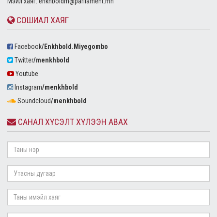
Mэйл хаяг:
enkhboldm@parliament.mn
СОШИАЛ ХАЯГ
Facebook
/Enkhbold.Miyegombo
Twitter
/menkhbold
Youtube
Instagram
/menkhbold
Soundcloud
/menkhbold
САНАЛ ХҮСЭЛТ ХҮЛЭЭН АВАХ