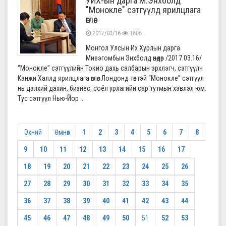
УИХ-ын дарга М.Энхболд
"Монокле" сэтгүүлд ярилцлага
өглөө.
2017/03/16
1606
Монгол Улсын Их Хурлын дарга
Миеэгомбын Энхболд өнөөдөр /2017.03.16/
“Монокле” сэтгүүлийн Токио дахь салбарын эрхлэгч, сэтгүүлч
Кэнжи Халлд ярилцлага өглөө. Лондонд төвтэй “Монокле” сэтгүүл
нь дэлхий дахин, бизнес, соёл урлагийн сар тутмын хэвлэл юм.
Тус сэтгүүл Нью-Йор ...
Эхний
Өмнөх
1
2
3
4
5
6
7
8
9
10
11
12
13
14
15
16
17
18
19
20
21
22
23
24
25
26
27
28
29
30
31
32
33
34
35
36
37
38
39
40
41
42
43
44
45
46
47
48
49
50
51
52
53