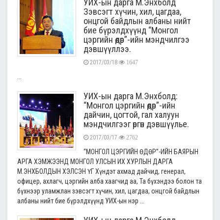
УИХ-ын дарга М.Энхболд
Зэвсэгт хүчин, хил, цагдаа,
онцгой байдлын албаны нийт
бие бүрэлдхүүнд “Монгол
цэргийн өдөр”-ийн мэндчилгээ
дэвшүүллээ.
2017/03/18
1647
...
УИХ-ын дарга М.Энхболд:
“Монгол цэргийн өдөр”-ийн
дайчин, цогтой, гал халуун
мэндчилгээг өргөн дэвшүүлье.
2017/03/17
2762
“МОНГОЛ ЦЭРГИЙН ӨДӨР”-ИЙН БАЯРЫН
АРГА ХЭМЖЭЭНД МОНГОЛ УЛСЫН ИХ ХУРЛЫН ДАРГА
М.ЭНХБОЛДЫН ХЭЛСЭН ҮГ Хүндэт ахмад дайчид, генерал,
офицер, ахлагч, цэргийн алба хаагчид аа, Та бүхэндээ болон та
бүхнээр уламжлан зэвсэгт хүчин, хил, цагдаа, онцгой байдлын
албаны нийт бие бүрэлдхүүнд УИХ-ын нэр ...