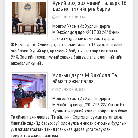
Хүний эрх, эрх чөлөөний талаарх 16
дахь илтгэлийг өргөн барив.
2017/03/24
3397
Монгол Улсын Их Хурлын дарга
М.Энхболдод өнөөдөр /2017.03.24/ Хүний
эрхийн үндэсний комиссын дарга
Ж.Бямбадорж Хүний эрх, эрх чөлөөний талаарх 16 дахь илтгэлийг
өргөн барив. Хүний эрх, эрх чөлөөний байдлын талаарх илтгэл нь
УИХ, Засгийн газар, түүний харьяа байгууллага, олон нийтийн
анхаарлыг хүний ...
УИХ-ын дарга М.Энхболд Төв
аймагт ажиллалаа.
2017/03/23
6304
Монгол Улсын Их Хурлын дарга
М.Энхболд өчигдөр /2017.03.22/ Улсын Их
Хурлын гишүүний хувиар тойрогтоо буюу
Төв аймагт ажиллалаа. Төв аймгийн Сэргэлэн сумын нутаг дахь
Хөшигийн хөндийд барьж буй олон улсын нисэх онгоцны буудлын
үйл ажиллагаатай танилцсаныхаа дараа үргэлжлүүлэн
тойрогтоо ажилласан юм. ...