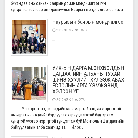
бүхэндээ энэ сайхан баярын өдрийн мэндчилгээг гүн
хүндэтгэлтэйгээр өргөн дэвшүүлье.Баярын мэндчилгээгээ каза ...
Наурызын баярын мэндчилгээ.
2017/03/22
1873
...
УИХ-ЫН ДАРГА М.ЭНХБОЛДЫН
ЦАГДААГИЙН АЛБАНЫ ТУХАЙ
ШИНЭ ХУУЛИЙГ ХҮЛЭЭЖ АВАХ
ЁСЛОЛЫН АРГА ХЭМЖЭЭНД
ХЭЛСЭН ҮГ.
2017/03/21
2784
Улс орон, ард иргэдийнхээ амар тайван, аз жаргалтай
амьдралын нөхцөлийг бүрдүүлэх хариуцлагатай бөгөөд эрхэм
хүндтэй үүргээ нэр төртэй гүйцэтгэж буй Монголын Цагдаагийн
байгууллагын алба хаагчид аа, &nbs ...