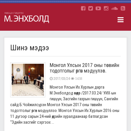
Шинэ мэдээ
Монгол Улсын 2017 оны төсвийн
тодотголыг өргөн мэдүүлэв.
2017/03/24
1438
Монгол Улсын Их Хурлын дарга
М.Энхболдод өнөөдөр /2017.03.24/ УИХ-ын
гишүүн, Засгийн газрын гишүүн, Сангийн
сайд Б.Чойжилсүрэн Монгол Улсын 2017 оны төсвийн
тодотголыг өргөн мэдүүллээ. Монгол Улсын Их Хурлын 2016 оны
11 дүгээр сарын 24-ний өдрийн хуралдаанаар батлагдсан
“Эдийн засгийг сэргээх ...