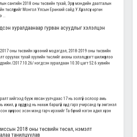
лын сангийн 2018 оны төсвийн тухай, Эрүүл мэндийн даатгалын
н төслүүдийг Монгол Улсын Ерөнхий сайд У.Хүрэлсүх өргөн
 ...
гдсэн хуралдаанаар гурван асуудлыг хэлэлцэн
2017 оны төсвийн хүрээний мэдэгдэл, 2018-2019 оны төсвийн
т оруулах тухай хуулийн төслийг анхны хэлэлцүүлэгт шилжүүллээ
рийн /2017.10.26/ нэгдсэн хуралдаан 10.30 цагт 52.6 хувийн
ралт хийгээд бууж явсан уулчдаас 17 нь золгүй ослоор амь
 ижил, үр хүүхдүүдэд нь нөхөж баршгүй хүнд гарз учирсанд гүн эмгэнэл
он хүмүүсээс эсэн мэнд гарч ирэхийг Та бүхний нэгэн адил хүсэн
омиссын 2018 оны төсвийн төсөл, нэмэлт
налаа танилцуулав