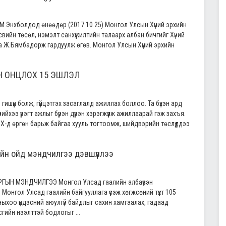
М.Энхболдод өнөөдөр (2017.10.25) Монгол Улсын Хүний эрхийн
вийн төсөл, нэмэлт санхүүжилтийн талаарх албан бичгийг Хүний
а Ж.Бямбадорж гардуулж өгөв. Монгол Улсын Хүний эрхийн
Н ОНЦЛОХ 15 ЭШЛЭЛ
гишүүн болж, гүйцэтгэх засаглалд ажиллах боллоо. Та бүхэн ард
ийхээ үүрэгт ажлыг бүрэн дүүрэн хэрэгжүүлж ажиллаарай гэж захъя.
УИХ-д өргөн барьж байгаа хууль тогтоомж, шийдвэрийн төслүүддээ
йн ойд мэндчилгээ дэвшүүллээ
ЫН МЭНДЧИЛГЭЭ Монгол Улсад гаалийн албаүүсэн
онгол Улсад гаалийн байгууллага үүсэж хөгжсөний түүхт 105
ыхоо үндэсний аюулгүй байдлыг сахин хамгаалах, гадаад
гийн нээлттэй бодлогыг ...