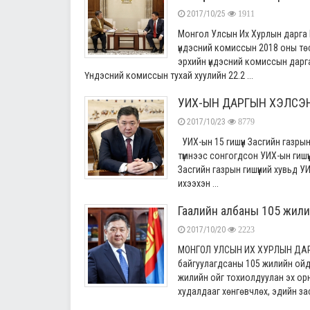
2017/10/25
1911
Монгол Улсын Их Хурлын дарга 
үндэсний комиссын 2018 оны төс
эрхийн үндэсний комиссын дарг
Үндэсний комиссын тухай хуулийн 22.2 ...
УИХ-ЫН ДАРГЫН ХЭЛСЭ
2017/10/23
8779
УИХ-ын 15 гишүүн Засгийн газрын 
түмнээс сонгогдсон УИХ-ын гишүүн
Засгийн газрын гишүүний хувьд 
ихээхэн ...
Гаалийн албаны 105 жили
2017/10/20
2223
МОНГОЛ УЛСЫН ИХ ХУРЛЫН ДАРГ
байгуулагдсаны 105 жилийн ойд М
жилийн ойг тохиолдуулан эх орн
худалдааг хөнгөвчлөх, эдийн зас