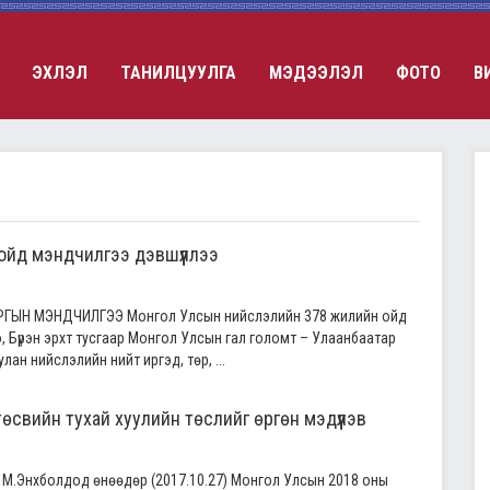
ЭХЛЭЛ
ТАНИЛЦУУЛГА
МЭДЭЭЛЭЛ
ФОТО
В
ойд мэндчилгээ дэвшүүллээ
ГЫН МЭНДЧИЛГЭЭ Монгол Улсын нийслэлийн 378 жилийн ойд
Бүрэн эрхт тусгаар Монгол Улсын гал голомт – Улаанбаатар
ан нийслэлийн нийт иргэд, төр, ...
өсвийн тухай хуулийн төслийг өргөн мэдүүлэв
М.Энхболдод өнөөдөр (2017.10.27) Монгол Улсын 2018 оны