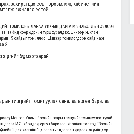
хирах, захирагдах ёсыг эрхэмлэж, кабинетийн
имталж ажиллах ёстой.
ҮДИЙГ ТОМИЛСНЫ ДАРАА УИХ-ЫН ДАРГА М.ЭНХБОЛДЫН ХЭЛСЭН
үд ээ, Та бид хоёр өдрийн турш хуралдаж, шинээр эмхлэн
азрын 15 сайдыг томиллоо. Шинээр томилогдсон сайд нарт
 б ...
 үүргийг бүү умартаарай
рын гишүүдийг томилуулах саналаа өргөн барилаа
рэлсүх Монгол Улсын Засгийн газрын гишүүдийг томилуулах тухай
н дарга М.Энхболдод өргөн барилаа. Уг албан тоотод “Засгийн
үйлийн 1 дэх хэсгийн 1-д заасныг үндэслэн дараах хүмүүсийг дор