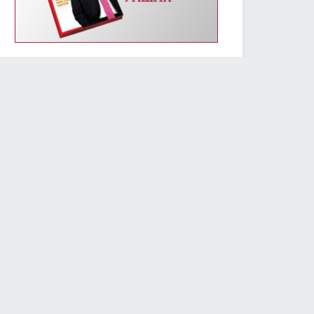
УИХ-ын энэ долоо хоногийн үйл ажиллагааны
хуваарь /2019.01.14-01.18/
2019/01/14
2409
Монгол Улсын Үндсэн хуулийн өдрөөр
Д.Сүхбаатарын хөшөөнд цэцэг өргөж, Их эзэн
Чингис хааны хөшөөнд хүндэтгэл үзүүлэв
2019/01/13
2306
МОНГОЛ УЛСЫН ҮНДСЭН ХУУЛИЙН ӨДРИЙН
МЭНДЧИЛГЭЭ
2019/01/13
5794
Төслийг анхны хэлэлцүүлэгт шилжүүлж, УИХ-ын
гишүүний бүрэн эрхийг түдгэлзүүлэх асуудлаар УИХ
дахь АН-ын бүлэг завсарлага авав
2019/01/11
2425
Улсын Их Хурлын дарга М.Энхболд бүх нийтийн
жагсаалд оролцогчдын шаардлагад албан
бичгээр хариу өгөв
2019/01/10
2738