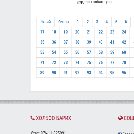
дурдсан албан туша ...
Эхний
Өмнөх
1
2
3
4
5
6
17
18
19
20
21
22
23
24
35
36
37
38
39
40
41
42
53
54
55
56
57
58
59
60
71
72
73
74
75
76
77
78
89
90
91
92
93
94
95
96
ХОЛБОО БАРИХ
СОШ
Утас: 976-11-325991