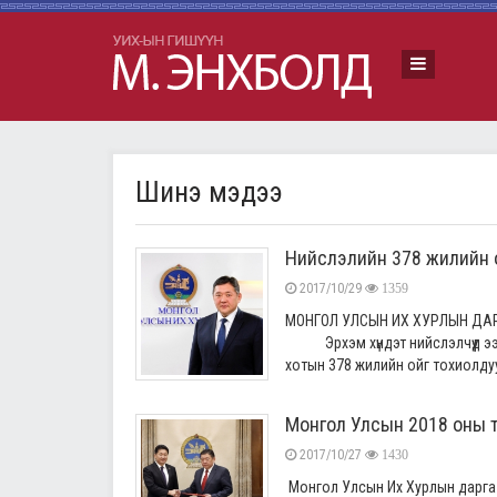
Шинэ мэдээ
Нийслэлийн 378 жилийн 
2017/10/29
1359
МОНГОЛ УЛСЫН ИХ ХУРЛЫН ДАР
Эрхэм хүндэт нийслэлчүүд ээ, 
хотын 378 жилийн ойг тохиолдуул
Монгол Улсын 2018 оны т
2017/10/27
1430
Монгол Улсын Их Хурлын дарга 