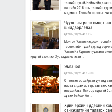
төсвийн тухай, Нийгмийн даатга
сангийн 2018 оны төсвийн хуулий
мэдүүллээ. Төсвийн орлогын чиглэ
Чуулганы үдээс өмнөх нэ
шийдвэрлэлээ
2017/10/26
1135
Монгол Улсын нэгдсэн төсвийн 
төсөөллийн тухай хуульд өөрчлөл
Улсын Их Хурлын чуулганы өнөөд
ирцтэй эхэллээ. Хуралдааны эхэн ...
Эмгэнэл
2017/10/25
15709
Отгонтэнгэр хайрхан ууланд ави
насаа алдаж ар гэр, аав ээж, хань
илэрхийлье. Ослоор сураггүй болс
хүлээж байсан бо ...
Хүний эрхийн үндэсний к
санхүүжилтийн талаарх са