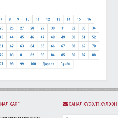
7
8
9
10
11
12
13
14
15
16
25
26
27
28
29
30
31
32
33
34
43
44
45
46
47
48
49
50
51
52
61
62
63
64
65
66
67
68
69
70
79
80
81
82
83
84
85
86
87
88
97
98
99
100
Дараах
Сүүлийн
ИАЛ ХАЯГ
САНАЛ ХҮСЭЛТ ХҮЛЭЭН