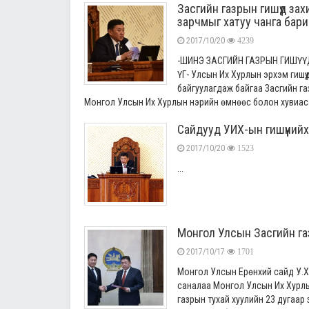
Засгийн газрын гишүүд за
зарчмыг хатуу чанга бар
2017/10/20
4239
-ШИНЭ ЗАСГИЙН ГАЗРЫН ГИШҮ
ҮГ- Улсын Их Хурлын эрхэм гишү
байгуулагдаж байгаа Засгийн г
Монгол Улсын Их Хурлын нэрийн өмнөөс болон хувиасаа
Сайдууд УИХ-ын гишүүнийхээ
2017/10/20
1523
...
Монгол Улсын Засгийн газ
2017/10/17
1701
Монгол Улсын Ерөнхий сайд У.Хү
саналаа Монгол Улсын Их Хурлы
газрын тухай хуулийн 23 дугаар з