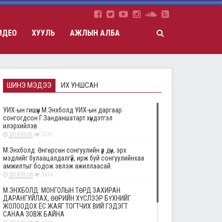
ИДЕО
ХУУЛЬ
АЖЛЫН АЛБА
ШИНЭ МЭДЭЭ
ИХ УНШСАН
УИХ-ын гишүүн М.Энхболд УИХ-ын даргаар
сонгогдсон Г.Занданшатарт хүндэтгэл
илэрхийлэв
2019/02/01
5531
М.Энхболд: Өнгөрсөн сонгуулийн үр дүн, эрх
мэдлийг булаацалдалгүй, ирж буй сонгуулийнхаа
амжилтыг бодож эвлэж ажиллаасай.
2019/01/30
5454
М.ЭНХБОЛД: МОНГОЛЫН ТӨРД ЗАХИРАН
ДАРАНГУЙЛАХ, ӨӨРИЙН ХҮСЛЭЭР БҮХНИЙГ
ЖОЛООДОХ ЁС ЖАЯГ ТОГТЧИХ ВИЙ ГЭДЭГТ
САНАА ЗОВЖ БАЙНА