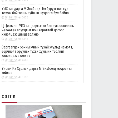
2019/01/29
4904
УИХ-ын дарга М.Энхболд: Бүх бурууг нэг хүнд
тохож байгаа нь туйлын шударга бус байна
2019/01/29
5053
Ц.Цолмон: УИХ-ын даргыг албан тушаалаас нь
чөлөөлөх асуудлыг нэн яаралтай дэгээр
хэлэлцэж шийдвэрлэнэ
2019/01/25
5345
Сэргээгдэх эрчим хүчний тухай хуульд нэмэлт,
өөрчлөлт оруулах тухай хуулийн төслийг
хэлэлцэж эхэллээ
2019/01/25
4667
Улсын Их Хурлын дарга М.Энхболд мэдээлэл
хийлээ
2019/01/25
3198
Төрийн албаны тухай хуулийг хэрэгжүүлэхтэй
холбоотой тогтоолын төслүүдийн анхны
хэлэлцүүлгийг дэмжлээ
СЭТГҮҮЛ
2019/01/25
2877
Улсын Их Хурлын тогтоолын төслүүдийг эцсийн
хэлэлцүүлэгт шилжүүлэв
2019/01/24
2335