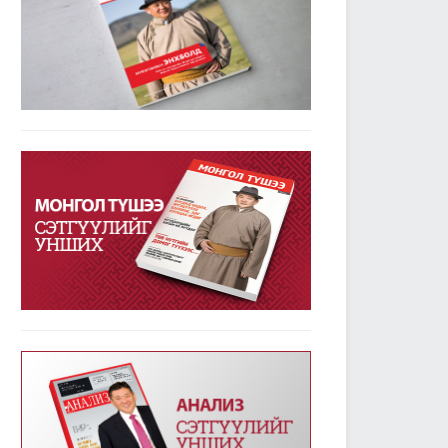
УИХ-ын дарга М.Энхболдын гаргасан зарчмын
зөрүүтэй санал гишүүдийн 72.7 хувийн дэмжлэг
авлаа
2019/01/23
3780
Улсын Их Хурал - Энэ долоо хоногт /2019.01.14-
18/
2019/01/21
3345
УИХ-ын энэ долоо хоногийн үйл ажиллагааны
хуваарь /2019.01.21-25/
2019/01/21
2372
УИХ-ын чуулганы хуралдааны дэгийн тухай
хуульд нэмэлт оруулах тухай хуулийг баталж,
дөрвөн хуулийн төслийг анхны хэлэлцүүлэгт
шилжүүллээ
2019/01/18
2559
Төрийн албаны тухай хуулийг хэрэгжүүлэхтэй
холбогдсон тогтоолын төслүүдийг анхны
хэлэлцүүлэгт шилжүүлэв
2019/01/18
2363
Улсын Их Хурал - Энэ долоо хоногт /2019.01.07-
13/
2019/01/14
3232