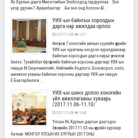
Их Хурлын дарга Миеэгомбын Энхболдод гардууллаа. Энэ
үеэр дуучин Г.Ариунбаатар: -Би энэ онд болсон &l ...
УИХ-ын байнгын хороодын
дарга нар ажилдаа орлоо
2017/11/06
1677
Өнгөрсөн 7 хоногийн ажлын сүүлийн өдрийн
УИХ-ын чуулганы нэгдсэн хуралдаанаар
байнгын хороодын дарга нарыг өөрчилсөн
билээ. Тухайлбал Өргөдлийн байнгын хорооны даргаар УИХ-ын
гишүүн М.Оюунчимэгийг, Нийгмийн бодлого, Боловсрол, соёл,
шинжлэх ухааны байнгын хорооны даргаар УИХ-ын гишүүн
Ё.Баатарбилэги ...
УИХ-ын шинэ долоо хоногийн
үйл ажиллагааны хуваарь
/2017.11.06-11.10/
2017/11/06
1448
Улсын Их Хурлын даргын дэргэдэх
Зөвлөлийн 2017.11.03-ны өдрийн хурлаар
батлав. МОНГОЛ УЛСЫН ИХ ХУРЛЫН 2017 ОНЫ