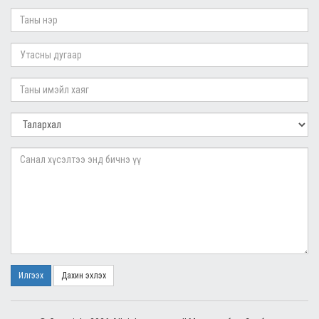
Илгээх
Дахин эхлэх