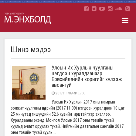
Шинэ мэдээ
Улсын Их Хурлын чуулганы
нэгдсэн хуралдаанаар
Ерөнхийлөгчийн хоригийг хүлээж
авсангүй
2017/11/09
1780
Улсын Их Хурлын 2017 оны намрын
ээлжит чуулганы өнөөдрийн (2017.11.09) нэгдсэн хуралдаан 10 цаг
25 минутад гишүүдийн 52,6 хувийн ирцтэйгээр эхэллээ.
Хуралдааны эхэнд Монгол Улсын 2017 оны төсвийн тухай
хуульд өөрчлөлт оруулах тухай, Нийгмийн даатгалын сангийн 2017
оны төсвийн тухай хууль ...