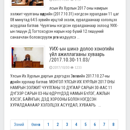
лсын Их Хурлын 2017 оны намрын
ээлжит чуулганы өнөөдрийн (2017.10.31) нэгдсэн хуралдаан 11 цаг
08 минутад 64.5 хувийн ирцтэй эхэлж, хуралдаанаар хэлэлцэх
асуудлаа батлав. Чуулганы нэгдсэн хуралдаанаар эхлээд УИХ-
ын гишүүн Д.Тогтохсүрэн нарын нэр бүхий 12 гишүүний
санаачлан боловсруулж өргөн мэдүүлсэ ...
УИХ-ын шинэ долоо хоногийн
үйл ажиллагааны хуваарь
/2017.10.30-11.03/
2017/10/30
1233
Улсын Их Хурлын даргын дэргэдэх Зөвлөлийн 2017.10.27-ны
өдрийн хурлаар батлав. МОНГОЛ УЛСЫН ИХ ХУРЛЫН 2017 ОНЫ
НАМРЫН ЭЭЛЖИТ ЧУУЛГАНЫ 10 ДУГААР САРЫН 30-ААС 11
ДҮГЭЭР САРЫН 03-НЫ ӨДРҮҮДЭД НАМЫН БҮЛЭГ, АЖЛЫН
ХЭСЭГ, БАЙНГЫН, ДЭД ХОРООНЫ БОЛОН НЭГДСЭН
ХУРАЛДААНААР ХЭЛЭЛЦЭХ АСУУДАЛ, ХУВААРЬ ...
Эхний
Өмнөх
1
2
3
4
5
6
7
8