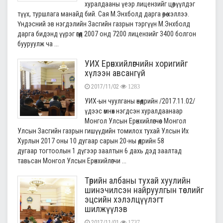
хуралдааны үеэр лицензийг цөөрүүлдэг
түүх, туршлага манайд бий. Сая М.Энхболд дарга өөрөө хэллээ.
Үндэсний эв нэгдэлийн Засгийн газрын тэргүүн М.Энхболд
дарга бидэнд үүрэг өгөөд 2007 онд 7200 лицензийг 3400 болгон
бууруулж ча ...
УИХ Ерөнхийлөгчийн хоригийг
хүлээн авсангүй
2017/11/02
1283
УИХ-ын чуулганы өнөөдрийн /2017.11.02/
үдээс өмнөх нэгдсэн хуралдаанаар
Монгол Улсын Ерөнхийлөгчөөс Монгол
Улсын Засгийн газрын гишүүдийн томилох тухай Улсын Их
Хурлын 2017 оны 10 дугаар сарын 20-ны өдрийн 58
дугаар тогтоолын 1 дүгээр заалтын 6 дахь дэд заалтад
тавьсан Монгол Улсын Ерөнхийлөгчи ...
Төрийн албаны тухай хуулийн
шинэчилсэн найруулгын төслийг
эцсийн хэлэлцүүлэгт
шилжүүлэв
2017/11/01
1737