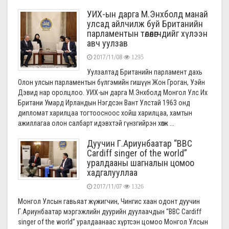
УИХ-ын дарга М.Энхболд манай
улсад айлчилж буй Британийн
парламентын төлөөлөгчдийг хүлээн
авч уулзав
2017/11/08
1295
Уулзалтад Британийн парламент дахь
Олон улсын парламентын бүлгэмийн гишүүн Жон Гроган, Уэйн
Дэвид нар оролцлоо. УИХ-ын дарга М.Энхболд Монгол Улс Их
Британи Умард Ирландын Нэгдсэн Вант Улстай 1963 онд
дипломат харилцаа тогтоосноос хойш харилцаа, хамтын
ажиллагаа олон салбарт идэвхтэй гүнзгийрэн хөгж ...
Дуучин Г.Ариунбаатар “ВВС
Cardiff singer of the world”
уралдааны шагналын цомоо
хадгалууллаа
2017/11/07
1326
Монгол Улсын гавьяат жүжигчин, Чингис хаан одонт дуучин
Г.Ариунбаатар мэргэжлийн дуурийн дуулаачдын “ВВС Cardiff
singer of the world” уралдаанаас хүртсэн цомоо Монгол Улсын