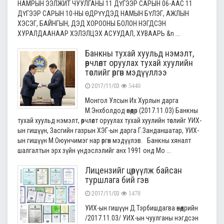
НАМРЫН ЭЭЛЖИТ ЧУУЛГАНЫ 11 ДҮГЭЭР САРЫН 06-ААС 11
ДҮГЭЭР САРЫН 10-НЫ ӨДРҮҮДЭД НАМЫН БҮЛЭГ, АЖЛЫН
ХЭСЭГ, БАЙНГЫН, ДЭД ХОРООНЫ БОЛОН НЭГДСЭН
ХУРАЛДААНААР ХЭЛЭЛЦЭХ АСУУДАЛ, ХУВААРЬ &n ...
Банкны тухай хуульд нэмэлт,
өөрчлөлт оруулах тухай хуулийн
төслийг өргөн мэдүүллээ
2017/11/03
5440
Монгол Улсын Их Хурлын дарга
М.Энхболдод өнөөдөр (2017.11.03) Банкны
тухай хуульд нэмэлт, өөрчлөлт оруулах тухай хуулийн төслийг УИХ-
ын гишүүн, Засгийн газрын ХЭГ-ын дарга Г.Занданшатар, УИХ-
ын гишүүн М.Оюунчимэг нар өргөн мэдүүлэв. Банкны хяналт
шалгалтын эрх зүйн үндэслэлийг анх 1991 онд Мо ...
Лицензийг цөөрүүлж байсан
туршлага бий гэв
2017/11/03
1478
УИХ-ын гишүүн Д.Тэрбишдагва өнөөдрийн
/2017.11.03/ УИХ-ын чуулганы нэгдсэн