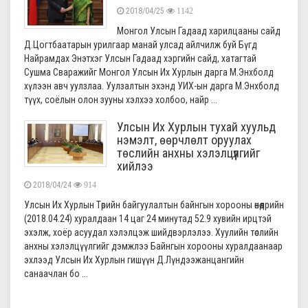
2018/04/25
1142
Монгол Улсын Гадаад харилцааны сайд
Д.Цогтбаатарын урилгаар манай улсад айлчилж буй Бүгд
Найрамдах Энэтхэг Улсын Гадаад хэргийн сайд, хатагтай
Сушма Сваражийг Монгол Улсын Их Хурлын дарга М.Энхболд
хүлээн авч уулзлаа. Уулзалтын эхэнд УИХ-ын дарга М.Энхболд
түүх, соёлын олон зууны хэлхээ холбоо, найр ...
Улсын Их Хурлын тухай хуульд
нэмэлт, өөрчлөлт оруулах
төслийн анхны хэлэлцүүлгийг
хийлээ
2018/04/24
914
Улсын Их Хурлын Төрийн байгуулалтын байнгын хорооны өнөөдрийн
(2018.04.24) хуралдаан 14 цаг 24 минутад 52.9 хувийн ирцтэй
эхэлж, хоёр асуудал хэлэлцэж шийдвэрлэлээ. Хуулийн төслийн
анхны хэлэлцүүлгийг дэмжлээ Байнгын хорооны хуралдаанаар
эхлээд Улсын Их Хурлын гишүүн Д.Лүндээжанцангийн
санаачлан бо ...