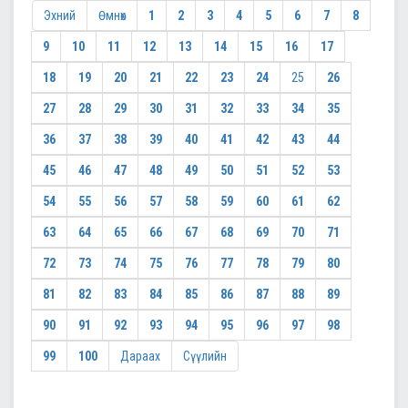
Эхний
Өмнөх
1
2
3
4
5
6
7
8
9
10
11
12
13
14
15
16
17
18
19
20
21
22
23
24
25
26
27
28
29
30
31
32
33
34
35
36
37
38
39
40
41
42
43
44
45
46
47
48
49
50
51
52
53
54
55
56
57
58
59
60
61
62
63
64
65
66
67
68
69
70
71
72
73
74
75
76
77
78
79
80
81
82
83
84
85
86
87
88
89
90
91
92
93
94
95
96
97
98
99
100
Дараах
Сүүлийн