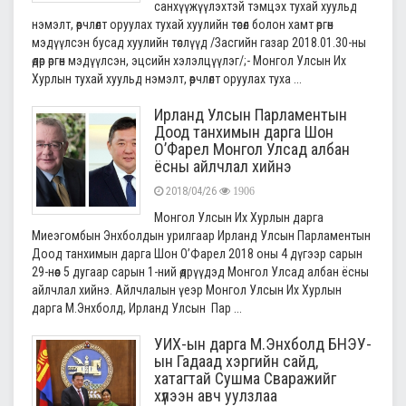
санхүүжүүлэхтэй тэмцэх тухай хуульд
нэмэлт, өөрчлөлт оруулах тухай хуулийн төсөл болон хамт өргөн
мэдүүлсэн бусад хуулийн төслүүд /Засгийн газар 2018.01.30-ны
өдөр өргөн мэдүүлсэн, эцсийн хэлэлцүүлэг/;- Монгол Улсын Их
Хурлын тухай хуульд нэмэлт, өөрчлөлт оруулах туха ...
Ирланд Улсын Парламентын
Доод танхимын дарга Шон
О’Фарел Монгол Улсад албан
ёсны айлчлал хийнэ
2018/04/26
1906
Монгол Улсын Их Хурлын дарга
Миеэгомбын Энхболдын урилгаар Ирланд Улсын Парламентын
Доод танхимын дарга Шон О’Фарел 2018 оны 4 дүгээр сарын
29-нөөс 5 дугаар сарын 1-ний өдрүүдэд Монгол Улсад албан ёсны
айлчлал хийнэ. Айлчлалын үеэр Монгол Улсын Их Хурлын
дарга М.Энхболд, Ирланд Улсын Пар ...
УИХ-ын дарга М.Энхболд БНЭУ-
ын Гадаад хэргийн сайд,
хатагтай Сушма Сваражийг
хүлээн авч уулзлаа