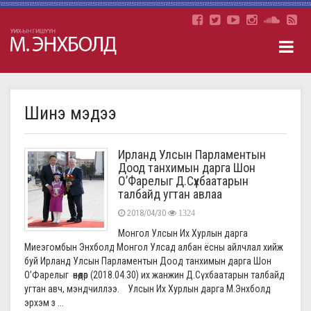
Шинэ мэдээ
Ирланд Улсын Парламентын
Доод танхимын дарга Шон
О’Фарелыг Д.Сүхбаатарын
талбайд угтан авлаа
2018/04/30
1324
Монгол Улсын Их Хурлын дарга
Миеэгомбын Энхболд Монгол Улсад албан ёсны айлчлал хийж
буй Ирланд Улсын Парламентын Доод танхимын дарга Шон
О’Фарелыг өнөөдөр (2018.04.30) их жанжин Д.Сүхбаатарын талбайд
угтан авч, мэндчиллээ. Улсын Их Хурлын дарга М.Энхболд
эрхэм з ...