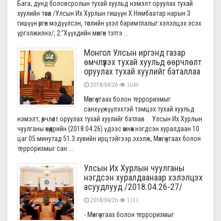
Бага, дунд боловсролын тухай хуульд нэмэлт оруулах тухай
хуулийн төсөл /Улсын Их Хурлын гишүүн Х.Нямбаатар нарын 3
гишүүн өргөн мэдүүлсэн, төслийн үзэл баримтлалыг хэлэлцэх эсэх
үргэлжилнэ/; 2.“Хүүхдийн мөнгөн тэтгэ ...
Монгол Улсын иргэнд газар
өмчлүүлэх тухай хуульд өөрчлөлт
оруулах тухай хуулийг баталлаа
2018/04/26
1046
Мөнгө угаах болон терроризмыг
санхүүжүүлэхтэй тэмцэх тухай хуульд
нэмэлт, өөрчлөлт оруулах тухай хуулийг батлав Улсын Их Хурлын
чуулганы өнөөдрийн (2018.04.26) үдээс өмнөх нэгдсэн хуралдаан 10
цаг 05 минутад 51.3 хувийн ирцтэйгээр эхэлж, Мөнгө угаах болон
терроризмыг сан ...
Улсын Их Хурлын чуулганы
нэгдсэн хуралдаанаар хэлэлцэх
асуудлууд /2018.04.26-27/
2018/04/26
1311
- Мөнгө угаах болон терроризмыг