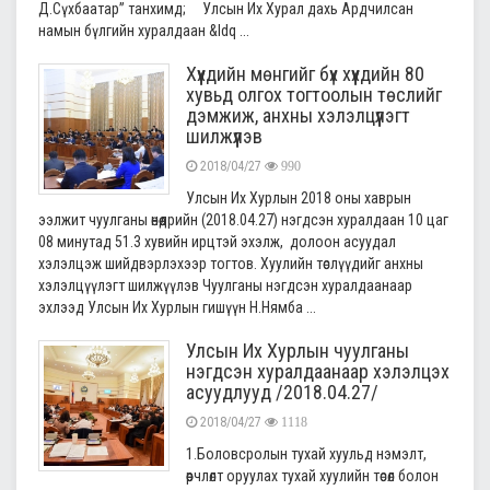
Д.Сүхбаатар” танхимд; Улсын Их Хурал дахь Ардчилсан
намын бүлгийн хуралдаан &ldq ...
Хүүхдийн мөнгийг бүх хүүхдийн 80
хувьд олгох тогтоолын төслийг
дэмжиж, анхны хэлэлцүүлэгт
шилжүүлэв
2018/04/27
990
Улсын Их Хурлын 2018 оны хаврын
ээлжит чуулганы өнөөдрийн (2018.04.27) нэгдсэн хуралдаан 10 цаг
08 минутад 51.3 хувийн ирцтэй эхэлж, долоон асуудал
хэлэлцэж шийдвэрлэхээр тогтов. Хуулийн төслүүдийг анхны
хэлэлцүүлэгт шилжүүлэв Чуулганы нэгдсэн хуралдаанаар
эхлээд Улсын Их Хурлын гишүүн Н.Нямба ...
Улсын Их Хурлын чуулганы
нэгдсэн хуралдаанаар хэлэлцэх
асуудлууд /2018.04.27/
2018/04/27
1118
1.Боловсролын тухай хуульд нэмэлт,
өөрчлөлт оруулах тухай хуулийн төсөл болон