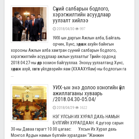
Сүүний салбарын бодлого,
хэрэгжилтийн асуудлаар
уулзалт хийлээ
2018/04/30
997
УИХ-ын даргын Ажлын алба, Байгаль
орчин, Хүнс, хөдөө аж ахуйн байнгын
хорооны Ажлын алба хамтран сүүний салбарын бодлого,
хэрэгжилтийн асуудлаар ажлын уулзалтыг Төрийн ордонд
2018.04.27-ны өдөр зохион байгууллаа. Энэхүү уулзалтанд Хүнс,
хөдөө аж ахуй, хөнгөн үйлдвэрийн яам (ХХААХҮЯам)-ны бодлогын га
...
УИХ-ын энэ долоо хоногийн үйл
ажиллагааны хуваарь
/2018.04.30-05.04/
2018/04/29
1622
НЭГ.УЛСЫН ИХ ХУРАЛ ДАХЬ НАМЫН
БҮЛГИЙН ХУРАЛДААН: 4 дүгээр сарын
30-ны Даваа гарагт 10.00 цагаас: Улсын Их Хурал дахь
Монгол Ардын намын бүлгийн хуралдаан “Жанжин