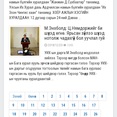
намын бүлгийн хуралдаан “Жанжин Д.Сүхбаатар” танхимд;
Улсын Их Хурал дахь Ардчилсан намын бүлгийн хуралдаан “Их
Эзэн Чингис хаан” танхимд. ХОЁР.АЖЛЫН ХЭСГИЙН
ХУРАЛДААН: 12 дугаар сарын 24-ний Даваа ...
М.Энхболд: Ц.Нямдоржийг би
шүүхэд өгнө. Ярьсан зүйлээ шүүхэд
нотолж чадахгүй бол уучлал гуй
2018/12/20
1181
УИХ-ын дарга М.Энхболд мэдээлэл
хийлээ. Тэрээр өчигдөр болсон МАН-
ын Бага хурал хууль зөрчсөн шийдвэр гаргасан гэлээ. Тэрээр УИХ-
ын даргыг огцруулах тогтоолын төслийг намын бага хурлаас
гаргасан нь хууль бус шийдвэр гэлээ. Тэрээр “Өнөөдөр УИХ-
ын чуулганы хуралдаантай ...
Эхний
Өмнөх
1
2
3
4
5
6
7
8
9
10
11
12
13
14
15
16
17
18
19
20
21
22
23
24
25
26