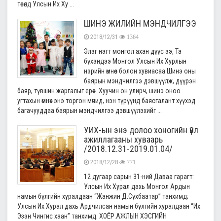
төсөлд Улсын Их Ху ...
ШИНЭ ЖИЛИЙН МЭНДЧИЛГЭЭ
2018/12/31
1364
Элэг нэгт монгол ахан дүүс ээ, Та
бүхэндээ Монгол Улсын Их Хурлын
нэрийн өмнөөс болон хувиасаа Шинэ оны
баярын мэндчилгээ дэвшүүлж, дүүрэн
баяр, түвшин жаргалыг ерөөе. Хуучин он улирч, шинэ оноо
угтахын өмнөх энэ торгон мөчид, нэн түрүүнд баясгалант хүүхэд
багачууддаа баярын мэндчилгээ дэвшүүлэхийг ...
УИХ-ын энэ долоо хоногийн үйл
ажиллагааны хуваарь
/2018.12.31-2019.01.04/
2018/12/28
771
12 дугаар сарын 31-ний Даваа гарагт:
Улсын Их Хурал дахь Монгол Ардын
намын бүлгийн хуралдаан “Жанжин Д.Сүхбаатар” танхимд;
Улсын Их Хурал дахь Ардчилсан намын бүлгийн хуралдаан “Их
Эзэн Чингис хаан” танхимд. ХОЁР.АЖЛЫН ХЭСГИЙН