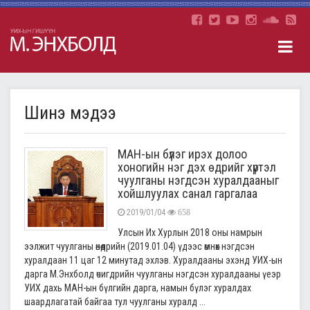
Шинэ мэдээ
МАН-ын бүлэг ирэх долоо
хоногийн нэг дэх өдрийг хүртэл
чуулганы нэгдсэн хуралдааныг
хойшлуулах санал гаргалаа
2019/01/04
658
Улсын Их Хурлын 2018 оны намрын
ээлжит чуулганы өнөөдрийн (2019.01.04) үдээс өмнөх нэгдсэн
хуралдаан 11 цаг 12 минутад эхлэв. Хуралдааны эхэнд УИХ-ын
дарга М.Энхболд өчигдрийн чуулганы нэгдсэн хуралдааны үеэр
УИХ дахь МАН-ын бүлгийн дарга, намын бүлэг хуралдах
шаардлагатай байгаа тул чуулганы хуралд ...