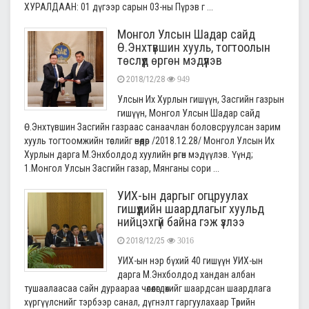
ХУРАЛДААН: 01 дүгээр сарын 03-ны Пүрэв г ...
Монгол Улсын Шадар сайд
Ө.Энхтүвшин хууль, тогтоолын
төслүүд өргөн мэдүүлэв
2018/12/28
949
Улсын Их Хурлын гишүүн, Засгийн газрын
гишүүн, Монгол Улсын Шадар сайд
Ө.Энхтүвшин Засгийн газраас санаачлан боловсруулсан зарим
хууль тогтоомжийн төслийг өнөөдөр /2018.12.28/ Монгол Улсын Их
Хурлын дарга М.Энхболдод хуулийн өргөн мэдүүлэв. Үүнд;
1.Монгол Улсын Засгийн газар, Мянганы сори ...
УИХ-ын даргыг огцруулах
гишүүдийн шаардлагыг хуульд
нийцэхгүй байна гэж үзлээ
2018/12/25
3016
УИХ-ын нэр бүхий 40 гишүүн УИХ-ын
дарга М.Энхболдод хандан албан
тушаалаасаа сайн дураараа чөлөөлөгдөхийг шаардсан шаардлага
хүргүүлснийг тэрбээр санал, дүгнэлт гаргуулахаар Төрийн