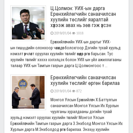
​Ц.Цолмон: УИХ-ын дарга
Ерөнхийлөгчийн санаачилсан
хуулийн төслийг яаралтай
хүлээж авах нь зөв гэж үзсэн
2019/01/04
1018
Ерөнхийлөгчийн УИХ-ын даргыг УИХ-
ын гишүүдийн олонхоор чөлөөлдөг болохгоор Дэгийн тухай хуульд
нэмэлт өөрчлөлт оруулах хуулийн төслийг өнөөдөр өргөн барьсан. Тус
хуулийн төслийг хэзээ хэлэлцэх болон УИХ-ын үйл ажиллагааны
талаар УИХ-ын Тамгын газрын дарга Ц.Цолмонгоос т ...
Ерөнхийлөгчийн санаачилсан
хуулийн төслийг өргөн барилаа
2019/01/04
872
Монгол Улсын Ерөнхийлөгч Х.Баттулгын
санаачилсан Монгол Улсын Их Хурлын
чуулганы хуралдааны дэгийн тухай
хуульд нэмэлт оруулах хуулийн төслийг Монгол Улсын
Ерөнхийлөгчийн Тамгын газрын дарга З.Энхболд Монгол Улсын Их
Хурлын дарга М.Энхболдод өргөн барилаа. Энэхүү хуулийн