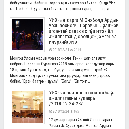
байгуулалтын байнгын хороонд шилжүүлсэн билээ. Өнөөдөр УИХ-
ын Төрийн байгуулалтын байнгын хорооны хуралдаанаар уг ...
УИХ-ын дарга М.Энхболд Ардын
уран зохиолч Шаравын Сүрэнжав
агсантай салах ёс гүйцэтгэх үйл
ажиллагаанд оролцож, эмгэнэл
илэрхийллээ
2018/12/24
2344
Монгол Улсын Ардын уран зохиолч, Төрийн шагналт яруу
найрагч Шаравын Сүрэнжав 2018 оны арванхоёрдугаар сарын
18-нд мөнх бусыг үзэж, гэр бүл, үр ач, ахан дүүс нь төдийгүй
Монголын ард түмэн түүнийг энэ өдрүүдэд эмгэнэн дурсаж
байна. “Ерэн баатрын дууль”, “Багш”, “Би тэнг ...
УИХ-ын энэ долоо хоногийн үйл
ажиллагааны хуваарь
/2018.12.24-28/
2018/12/24
899
12 дугаар сарын 24-ний Даваа гарагт:
Улсын Их Хурал дахь Монгол Ардын