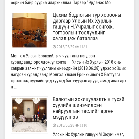
өөрийн байр сууриа илэрхийллээ. Тэрээр “Эрдэнэс Мо ...
Цахим бодлогын түр хорооны
даргаар Улсын Их Хурлын
гишүүн Н.Учралыг сонгож,
тогтоолын төслүүдийг
хэлэлцэж баталлаа
2018/06/29
1181
Монгол Улсын Ерөнхийлөгч чуулганы нэгдсэн
хуралдаанд оролцож үг хэлэв Улсын Их Хурлын 2018 оны
хаврын ээлжит чуулганы өнөөдрийн (2018.06.28) үдээс хойших
нэгдсэн хуралдаанд Монгол Улсын Ерөнхийлөгч Х.Баттулга
оролцож, сүүлийн үед хүүхэд багачуудын эрүүл, амьд явах эрх
н ...
Валютын зохицуулалтын тухай
хуулийн шинэчилсэн
найруулгын төслийг өргөн
мэдүүллээ
2018/06/28
1110
Улсын Их Хурлын гишүүн М.Оюунчимэг,