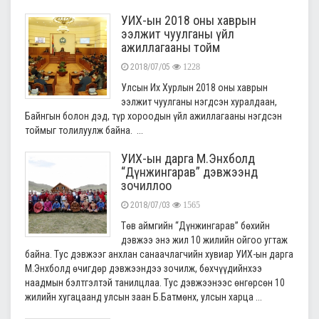
УИХ-ын 2018 оны хаврын
ээлжит чуулганы үйл
ажиллагааны тойм
2018/07/05
1228
Улсын Их Хурлын 2018 оны хаврын
ээлжит чуулганы нэгдсэн хуралдаан,
Байнгын болон дэд, түр хороодын үйл ажиллагааны нэгдсэн
тоймыг толилуулж байна. ...
УИХ-ын дарга М.Энхболд
“Дүнжингарав” дэвжээнд
зочиллоо
2018/07/03
1565
Төв аймгийн “Дүнжингарав” бөхийн
дэвжээ энэ жил 10 жилийн ойгоо угтаж
байна. Тус дэвжээг анхлан санаачлагчийн хувиар УИХ-ын дарга
М.Энхболд өчигдөр дэвжээндээ зочилж, бөхчүүдийнхээ
наадмын бэлтгэлтэй танилцлаа. Тус дэвжээнээс өнгөрсөн 10
жилийн хугацаанд улсын заан Б.Батмөнх, улсын харца ...