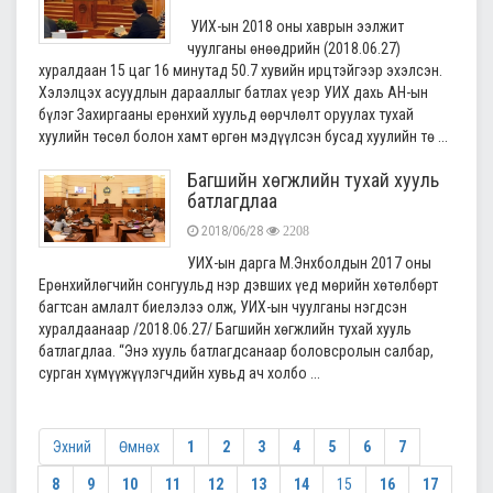
УИХ-ын 2018 оны хаврын ээлжит
чуулганы өнөөдрийн (2018.06.27)
хуралдаан 15 цаг 16 минутад 50.7 хувийн ирцтэйгээр эхэлсэн.
Хэлэлцэх асуудлын дарааллыг батлах үеэр УИХ дахь АН-ын
бүлэг Захиргааны ерөнхий хуульд өөрчлөлт оруулах тухай
хуулийн төсөл болон хамт өргөн мэдүүлсэн бусад хуулийн тө ...
Багшийн хөгжлийн тухай хууль
батлагдлаа
2018/06/28
2208
УИХ-ын дарга М.Энхболдын 2017 оны
Ерөнхийлөгчийн сонгуульд нэр дэвших үед мөрийн хөтөлбөрт
багтсан амлалт биелэлээ олж, УИХ-ын чуулганы нэгдсэн
хуралдаанаар /2018.06.27/ Багшийн хөгжлийн тухай хууль
батлагдлаа. “Энэ хууль батлагдсанаар боловсролын салбар,
сурган хүмүүжүүлэгчдийн хувьд ач холбо ...
Эхний
Өмнөх
1
2
3
4
5
6
7
8
9
10
11
12
13
14
15
16
17