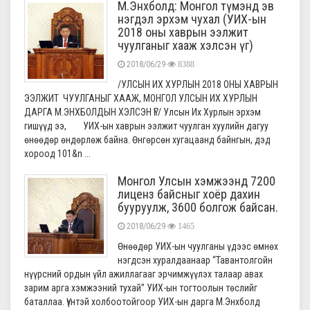
М.Энхболд: Монгол түмэнд эв
нэгдэл эрхэм чухал (УИХ-ын
2018 оны хаврын ээлжит
чуулганыг хааж хэлсэн үг)
2018/06/29
8388
/УЛСЫН ИХ ХУРЛЫН 2018 ОНЫ ХАВРЫН
ЭЭЛЖИТ ЧУУЛГАНЫГ ХААЖ, МОНГОЛ УЛСЫН ИХ ХУРЛЫН
ДАРГА М.ЭНХБОЛДЫН ХЭЛСЭН ҮГ/ Улсын Их Хурлын эрхэм
гишүүд ээ, УИХ-ын хаврын ээлжит чуулган хуулийн дагуу
өнөөдөр өндөрлөж байна. Өнгөрсөн хугацаанд байнгын, дэд
хороод 101&n ...
Монгол Улсын хэмжээнд 7200
лиценз байсныг хоёр дахин
бууруулж, 3600 болгож байсан.
2018/06/29
1465
Өнөөдөр УИХ-ын чуулганы үдээс өмнөх
нэгдсэн хуралдаанаар “Тавантолгойн
нүүрсний ордын үйл ажиллагааг эрчимжүүлэх талаар авах
зарим арга хэмжээний тухай” УИХ-ын тогтоолын төслийг
баталлаа. Үүнтэй холбоотойгоор УИХ-ын дарга М.Энхболд