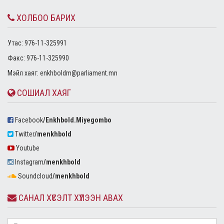
ХОЛБОО БАРИХ
Утас: 976-11-325991
Факс: 976-11-325990
Mэйл хаяг:
enkhboldm@parliament.mn
СОШИАЛ ХАЯГ
Facebook
/Enkhbold.Miyegombo
Twitter
/menkhbold
Youtube
Instagram
/menkhbold
Soundcloud
/menkhbold
САНАЛ ХҮСЭЛТ ХҮЛЭЭН АВАХ