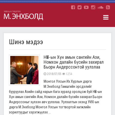
Шинэ мэдээ
НҮБ-ын Хүн амын сангийн Ази,
Номхон далайн бүсийн захирал
Бьорн Андерссонтой уулзлаа
2018/07/05
1254
Монгол Улсын Их Хурлын дарга
М.Энхболд Гамшгийн эрсдэлийг
бууруулах Азийн сайд нарын бага хуралд оролцож буй НҮБ-ын
Хүн амын сангийн Ази, Номхон далайн бүсийн захирал Бьорн
Андерссоныг хүлээн авч уулзлаа. Уулзалтын эхэнд УИХ-ын
дарга М.Энхболд Монгол Улсын тогтвортой хөгжлийн
зорилтуудыг хэрэгжүүлэх ...