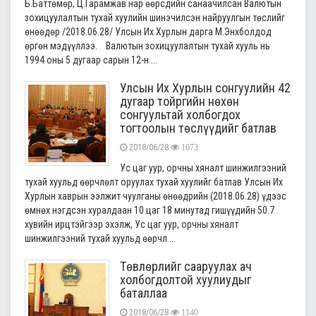
Б.Баттөмөр, Ц.Гарамжав нар өөрсдийн санаачилсан Валютын
зохицуулалтын тухай хуулийн шинэчилсэн найруулгын төслийг
өнөөдөр /2018.06.28/ Улсын Их Хурлын дарга М.Энхболдод
өргөн мэдүүллээ. Валютын зохицуулалтын тухай хууль нь
1994 оны 5 дугаар сарын 12-н ...
Улсын Их Хурлын сонгуулийн 42
дугаар тойргийн нөхөн
сонгуультай холбогдох
тогтоолын төслүүдийг батлав
2018/06/28
1073
Ус цаг уур, орчны хяналт шинжилгээний
тухай хуульд өөрчлөлт оруулах тухай хуулийг батлав Улсын Их
Хурлын хаврын ээлжит чуулганы өнөөдрийн (2018.06.28) үдээс
өмнөх нэгдсэн хуралдаан 10 цаг 18 минутад гишүүдийн 50.7
хувийн ирцтэйгээр эхэлж, Ус цаг уур, орчны хяналт
шинжилгээний тухай хуульд өөрчл ...
Төвлөрлийг сааруулах ач
холбогдолтой хуулиудыг
баталлаа
2018/06/28
1140