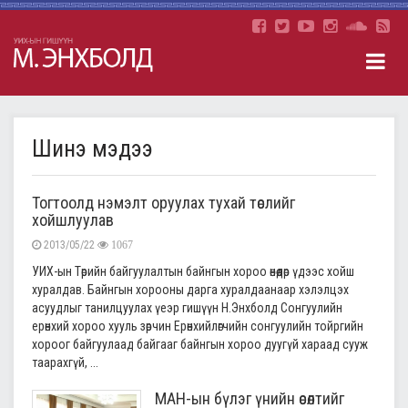
Шинэ мэдээ
Тогтоолд нэмэлт оруулах тухай төслийг
хойшлуулав
2013/05/22
1067
УИХ-ын Төрийн байгуулалтын байнгын хороо өнөөдөр үдээс хойш
хуралдав. Байнгын хорооны дарга хуралдаанаар хэлэлцэх
асуудлыг танилцуулах үеэр гишүүн Н.Энхболд Сонгуулийн
ерөнхий хороо хууль зөрчин Ерөнхийлөгчийн сонгуулийн тойргийн
хороог байгуулаад байгааг байнгын хороо дуугүй хараад сууж
таарахгүй, ...
МАН-ын бүлэг үнийн өсөлтийг