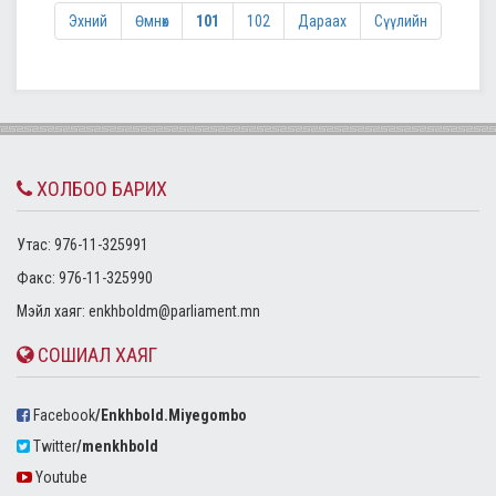
Эхний
Өмнөх
101
102
Дараах
Сүүлийн
ХОЛБОО БАРИХ
Утас: 976-11-325991
Факс: 976-11-325990
Mэйл хаяг:
enkhboldm@parliament.mn
СОШИАЛ ХАЯГ
Facebook
/Enkhbold.Miyegombo
Twitter
/menkhbold
Youtube