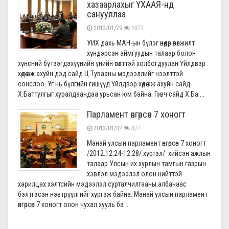
хазаарлахыг ҮХААЯ-нд
санууллаа
2013/01/29
1072
УИХ дахь МАН-ын бүлэг өнөөдөр өвөлжилт
хүндэрсэн аймгуудын талаар болон
хүнсний бүтээгдэхүүнийн үнийн өсөлттэй холбогдуулан Үйлдвэр
хөдөө аж ахуйн дэд сайд Ц.Тувааны мэдээллийг нээлттэй
сонслоо. Уг нь бүлгийн гишүүд Үйлдвэр хөдөө аж ахуйн сайд
Х.Баттулгыг хуралдаандаа урьсан юм байна. Гэвч сайд Х.Ба ...
Парламент өнгөрсөн 7 хоногт
2013/01/02
877
Манай улсын парламент өнгөрсөн 7 хоногт
/2012.12.24-12.28/ хүртэл/ хийсэн ажлын
талаар Улсын их хурлын тамгын газрын
хэвлэл мэдээлэл олон нийттэй
харилцах хэлтсийн мэдээлэл сурталчилгааны албанаас
бэлтгэсэн нэвтрүүлгийг хүргэж байна. Манай улсын парламент
өнгөрсөн 7 хоногт олон чухал хууль ба ...