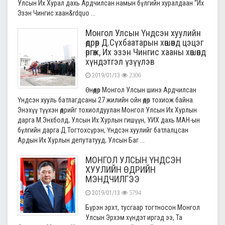
Улсын Их Хурал дахь Ардчилсан намын бүлгийн хуралдаан “Их
Эзэн Чингис хаан&rdquo ...
Монгол Улсын Үндсэн хуулийн
өдрөөр Д.Сүхбаатарын хөшөөнд цэцэг
өргөж, Их эзэн Чингис хааны хөшөөнд
хүндэтгэл үзүүлэв
2019/01/13
2306
Өнөөдөр Монгол Улсын шинэ Ардчилсан
Үндсэн хууль батлагдсаны 27 жилийн ойн өдөр тохиож байна.
Энэхүү түүхэн өдрийг тохиолдуулан Монгол Улсын Их Хурлын
дарга М.Энхболд, Улсын Их Хурлын гишүүн, УИХ дахь МАН-ын
бүлгийн дарга Д.Тогтохсүрэн, Үндсэн хуулийг батлалцсан
Ардын Их Хурлын депутатууд, Улсын Баг ...
МОНГОЛ УЛСЫН ҮНДСЭН
ХУУЛИЙН ӨДРИЙН
МЭНДЧИЛГЭЭ
2019/01/13
5794
Бүрэн эрхт, тусгаар тогтносон Монгол
Улсын Эрхэм хүндэт иргэд ээ, Та