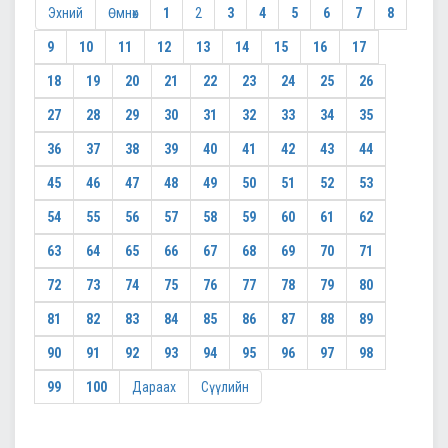
Эхний
Өмнөх
1
2
3
4
5
6
7
8
9
10
11
12
13
14
15
16
17
18
19
20
21
22
23
24
25
26
27
28
29
30
31
32
33
34
35
36
37
38
39
40
41
42
43
44
45
46
47
48
49
50
51
52
53
54
55
56
57
58
59
60
61
62
63
64
65
66
67
68
69
70
71
72
73
74
75
76
77
78
79
80
81
82
83
84
85
86
87
88
89
90
91
92
93
94
95
96
97
98
99
100
Дараах
Сүүлийн