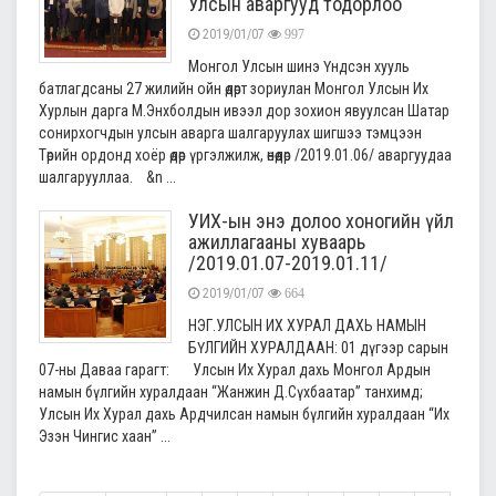
Улсын аваргууд тодорлоо
2019/01/07
997
Монгол Улсын шинэ Үндсэн хууль
батлагдсаны 27 жилийн ойн өдөрт зориулан Монгол Улсын Их
Хурлын дарга М.Энхболдын ивээл дор зохион явуулсан Шатар
сонирхогчдын улсын аварга шалгаруулах шигшээ тэмцээн
Төрийн ордонд хоёр өдөр үргэлжилж, өнөөдөр /2019.01.06/ аваргуудаа
шалгарууллаа. &n ...
УИХ-ын энэ долоо хоногийн үйл
ажиллагааны хуваарь
/2019.01.07-2019.01.11/
2019/01/07
664
НЭГ.УЛСЫН ИХ ХУРАЛ ДАХЬ НАМЫН
БҮЛГИЙН ХУРАЛДААН: 01 дүгээр сарын
07-ны Даваа гарагт: Улсын Их Хурал дахь Монгол Ардын
намын бүлгийн хуралдаан “Жанжин Д.Сүхбаатар” танхимд;
Улсын Их Хурал дахь Ардчилсан намын бүлгийн хуралдаан “Их
Эзэн Чингис хаан” ...