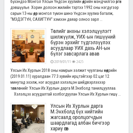
бүхэндээ Монгол Улсын Үндсэн хуулийн өдрийн мэндчилгээ өргөн
дэвшүүлье. Хорин долоон жилийн тэртээ 1992 оны нэгдүгээр
сарын 13-ны өдөр монгол түмэн шинэ Үндсэн хуулиа баталж,
“МЭДЭГТҮН, САХИГТУН” хэмээн даяар олноо зарл ...
Төслийг анхны хэлэлцүүлэгт
шилжүүлж, УИХ-ын гишүүний
бүрэн эрхийг түдгэлзүүлэх
асуудлаар УИХ дахь АН-ын
бүлэг завсарлага авав
2019/01/11
2425
Улсын Их Хурлын 2018 оны намрын ээлжит чуулганы өнөөдрийн
(2019.01.11) хуралдаан 77.3 хувийн ирцтэйгээр 02 цаг 12
минутад эхэлж, нэг асуудал хэлэлцэн шийдвэрлэхээр
төлөвлөснийг Улсын Их Хурлын дарга М.Энхболд танилцууллаа.
Хэлэлцэх асуудалтай холбогдуулан Улсын Их Хурлын гишү ...
Улсын Их Хурлын дарга
М.Энхболд бүх нийтийн
жагсаалд оролцогчдын
шаардлагад албан бичгээр
хариу өгөв