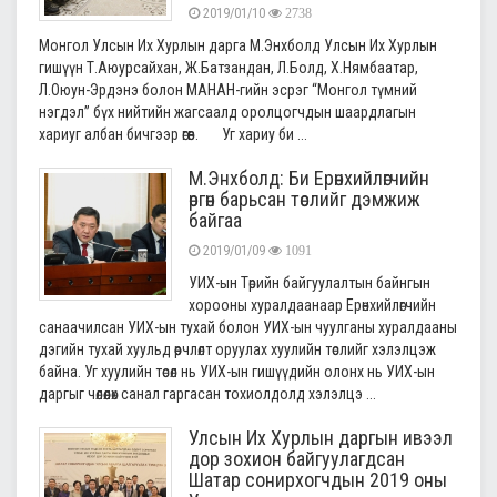
2019/01/10
2738
Монгол Улсын Их Хурлын дарга М.Энхболд Улсын Их Хурлын
гишүүн Т.Аюурсайхан, Ж.Батзандан, Л.Болд, Х.Нямбаатар,
Л.Оюун-Эрдэнэ болон МАНАН-гийн эсрэг “Монгол түмний
нэгдэл” бүх нийтийн жагсаалд оролцогчдын шаардлагын
хариуг албан бичгээр өгөв. Уг хариу би ...
М.Энхболд: Би Ерөнхийлөгчийн
өргөн барьсан төслийг дэмжиж
байгаа
2019/01/09
1091
УИХ-ын Төрийн байгуулалтын байнгын
хорооны хуралдаанаар Ерөнхийлөгчийн
санаачилсан УИХ-ын тухай болон УИХ-ын чуулганы хуралдааны
дэгийн тухай хуульд өөрчлөлт оруулах хуулийн төслийг хэлэлцэж
байна. Уг хуулийн төсөл нь УИХ-ын гишүүдийн олонх нь УИХ-ын
даргыг чөлөөлөх санал гаргасан тохиолдолд хэлэлцэ ...
Улсын Их Хурлын даргын ивээл
дор зохион байгуулагдсан
Шатар сонирхогчдын 2019 оны