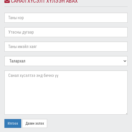
САНАЛ ХҮСЭЛТ ХҮЛЭЭН АВАХ
Илгээх
Дахин эхлэх