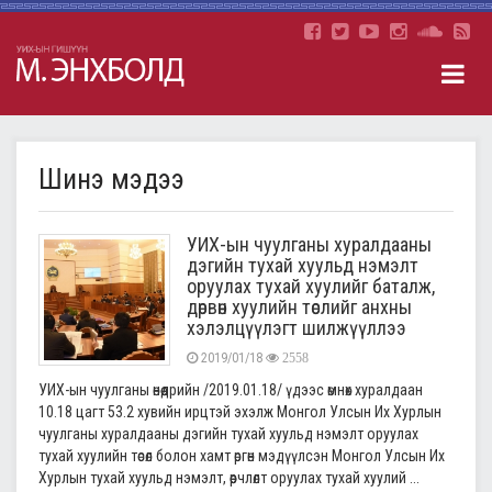
Шинэ мэдээ
УИХ-ын чуулганы хуралдааны
дэгийн тухай хуульд нэмэлт
оруулах тухай хуулийг баталж,
дөрвөн хуулийн төслийг анхны
хэлэлцүүлэгт шилжүүллээ
2019/01/18
2558
УИХ-ын чуулганы өнөөдрийн /2019.01.18/ үдээс өмнөх хуралдаан
10.18 цагт 53.2 хувийн ирцтэй эхэлж Монгол Улсын Их Хурлын
чуулганы хуралдааны дэгийн тухай хуульд нэмэлт оруулах
тухай хуулийн төсөл болон хамт өргөн мэдүүлсэн Монгол Улсын Их
Хурлын тухай хуульд нэмэлт, өөрчлөлт оруулах тухай хуулий ...