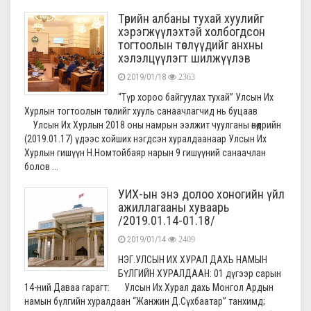
Төрийн албаны тухай хуулийг
хэрэгжүүлэхтэй холбогдсон
тогтоолын төслүүдийг анхны
хэлэлцүүлэгт шилжүүлэв
2019/01/18
2363
“Түр хороо байгуулах тухай” Улсын Их
Хурлын тогтоолын төслийг хууль санаачлагчид нь буцаав
Улсын Их Хурлын 2018 оны намрын ээлжит чуулганы өнөөдрийн
(2019.01.17) үдээс хойших нэгдсэн хуралдаанаар Улсын Их
Хурлын гишүүн Н.Номтойбаяр нарын 9 гишүүний санаачлан
болов ...
УИХ-ын энэ долоо хоногийн үйл
ажиллагааны хуваарь
/2019.01.14-01.18/
2019/01/14
2409
НЭГ.УЛСЫН ИХ ХУРАЛ ДАХЬ НАМЫН
БҮЛГИЙН ХУРАЛДААН: 01 дүгээр сарын
14-ний Даваа гарагт: Улсын Их Хурал дахь Монгол Ардын
намын бүлгийн хуралдаан “Жанжин Д.Сүхбаатар” танхимд;